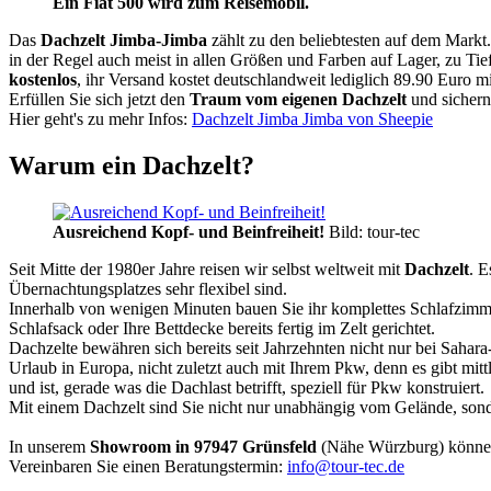
Ein Fiat 500 wird zum Reisemobil.
Das
Dachzelt
Jimba-Jimba
zählt zu den beliebtesten auf dem Markt
in der Regel auch meist in allen Größen und Farben auf Lager, zu Tie
kostenlos
, ihr Versand kostet deutschlandweit lediglich 89.90 Euro m
Erfüllen Sie sich jetzt den
Traum vom eigenen Dachzelt
und sichern
Hier geht's zu mehr Infos:
Dachzelt Jimba Jimba von Sheepie
Warum ein Dachzelt?
Ausreichend Kopf- und Beinfreiheit!
Bild: tour-tec
Seit Mitte der 1980er Jahre reisen wir selbst weltweit mit
Dachzelt
. E
Übernachtungsplatzes sehr flexibel sind.
Innerhalb von wenigen Minuten bauen Sie ihr komplettes Schlafzimme
Schlafsack oder Ihre Bettdecke bereits fertig im Zelt gerichtet.
Dachzelte bewähren sich bereits seit Jahrzehnten nicht nur bei Sahar
Urlaub in Europa, nicht zuletzt auch mit Ihrem Pkw, denn es gibt mit
und ist, gerade was die Dachlast betrifft, speziell für Pkw konstruiert.
Mit einem Dachzelt sind Sie nicht nur unabhängig vom Gelände, sonde
In unserem
Showroom in 97947 Grünsfeld
(Nähe Würzburg) könne
Vereinbaren Sie einen Beratungstermin:
info@tour-tec.de