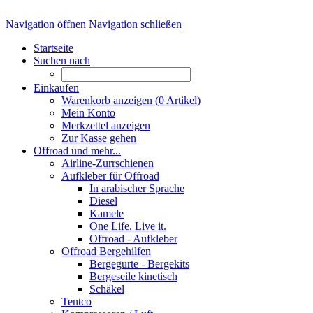
Navigation öffnen
Navigation schließen
Startseite
Suchen nach
Einkaufen
Warenkorb anzeigen (
0
Artikel)
Mein Konto
Merkzettel anzeigen
Zur Kasse gehen
Offroad und mehr...
Airline-Zurrschienen
Aufkleber für Offroad
In arabischer Sprache
Diesel
Kamele
One Life. Live it.
Offroad - Aufkleber
Offroad Bergehilfen
Bergegurte - Bergekits
Bergeseile kinetisch
Schäkel
Tentco