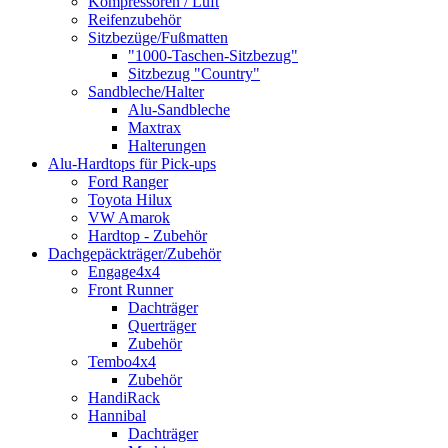
Kompressoren / Luft
Reifenzubehör
Sitzbezüge/Fußmatten
"1000-Taschen-Sitzbezug"
Sitzbezug "Country"
Sandbleche/Halter
Alu-Sandbleche
Maxtrax
Halterungen
Alu-Hardtops für Pick-ups
Ford Ranger
Toyota Hilux
VW Amarok
Hardtop - Zubehör
Dachgepäckträger/Zubehör
Engage4x4
Front Runner
Dachträger
Querträger
Zubehör
Tembo4x4
Zubehör
HandiRack
Hannibal
Dachträger