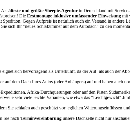
. Als
älteste und größte Sheepie-Agentur
in Deutschland mit Service-P
fstpreisen! Die
Erstmontage inklusive umfassender Einweisung
mit 
it Spedition. Gegen Aufpreis ist natürlich auch ein Versand in andere 
 Sie sich Ihr "neues Schlafzimmer auf dem Autodach" zu den momentan
s eignet sich hervorragend als Unterkunft, da der Auf- als auch der Abba
r auf dem Dach Ihres Autos (oder Anhängers) auf und haben auch noch
a-Expeditionen, Afrika-Durchquerungen oder auf den Pisten Südamerikas
tlerweile sehr viele leichte Varianten, wie etwa das "Leichtgewicht" J
rn Sie schlafen auch geschützt vor jeglichen Witterungseinflüssen und
n Sie nach
Terminvereinbarung
unsere Dachzelte nicht nur anschauen