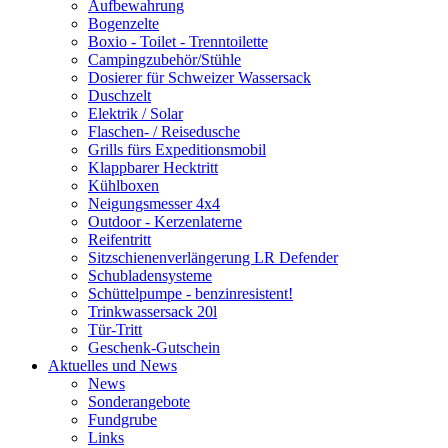
Aufbewahrung
Bogenzelte
Boxio - Toilet - Trenntoilette
Campingzubehör/Stühle
Dosierer für Schweizer Wassersack
Duschzelt
Elektrik / Solar
Flaschen- / Reisedusche
Grills fürs Expeditionsmobil
Klappbarer Hecktritt
Kühlboxen
Neigungsmesser 4x4
Outdoor - Kerzenlaterne
Reifentritt
Sitzschienenverlängerung LR Defender
Schubladensysteme
Schüttelpumpe - benzinresistent!
Trinkwassersack 20l
Tür-Tritt
Geschenk-Gutschein
Aktuelles und News
News
Sonderangebote
Fundgrube
Links