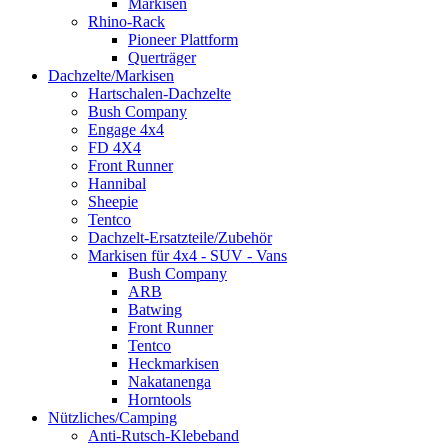
Markisen
Rhino-Rack
Pioneer Plattform
Querträger
Dachzelte/Markisen
Hartschalen-Dachzelte
Bush Company
Engage 4x4
FD 4X4
Front Runner
Hannibal
Sheepie
Tentco
Dachzelt-Ersatzteile/Zubehör
Markisen für 4x4 - SUV - Vans
Bush Company
ARB
Batwing
Front Runner
Tentco
Heckmarkisen
Nakatanenga
Horntools
Nützliches/Camping
Anti-Rutsch-Klebeband