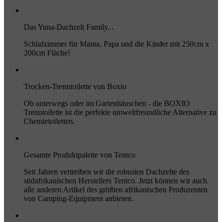
Das Yuna-Dachzelt Family...
Schlafzimmer für Mama, Papa und die Kinder mit 250cm x
200cm Fläche!
Trocken-Trenntoilette von Boxio
Ob unterwegs oder im Gartenhäuschen - die BOXIO
Trenntoilette ist die perfekte umweltfreundliche Alternative zu
Chemietoiletten.
Gesamte Produktpalette von Tentco
Seit Jahren vertreiben wir die robusten Dachzelte des
südafrikanischen Herstellers Tentco. Jetzt können wir auch
alle anderen Artikel des größten afrikanischen Produzenten
von Camping-Equipment anbieten.