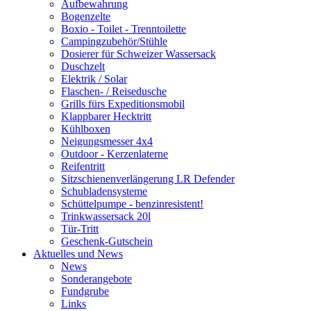
Aufbewahrung
Bogenzelte
Boxio - Toilet - Trenntoilette
Campingzubehör/Stühle
Dosierer für Schweizer Wassersack
Duschzelt
Elektrik / Solar
Flaschen- / Reisedusche
Grills fürs Expeditionsmobil
Klappbarer Hecktritt
Kühlboxen
Neigungsmesser 4x4
Outdoor - Kerzenlaterne
Reifentritt
Sitzschienenverlängerung LR Defender
Schubladensysteme
Schüttelpumpe - benzinresistent!
Trinkwassersack 20l
Tür-Tritt
Geschenk-Gutschein
Aktuelles und News
News
Sonderangebote
Fundgrube
Links