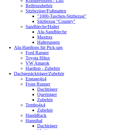
Kompressoren / Luft
Reifenzubehör
Sitzbezüge/Fußmatten
"1000-Taschen-Sitzbezug"
Sitzbezug "Country"
Sandbleche/Halter
Alu-Sandbleche
Maxtrax
Halterungen
Alu-Hardtops für Pick-ups
Ford Ranger
Toyota Hilux
VW Amarok
Hardtop - Zubehör
Dachgepäckträger/Zubehör
Engage4x4
Front Runner
Dachträger
Querträger
Zubehör
Tembo4x4
Zubehör
HandiRack
Hannibal
Dachträger