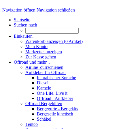
Navigation öffnen
Navigation schließen
Startseite
Suchen nach
Einkaufen
Warenkorb anzeigen (
0
Artikel)
Mein Konto
Merkzettel anzeigen
Zur Kasse gehen
Offroad und mehr...
Airline-Zurrschienen
Aufkleber für Offroad
In arabischer Sprache
Diesel
Kamele
One Life. Live it.
Offroad - Aufkleber
Offroad Bergehilfen
Bergegurte - Bergekits
Bergeseile kinetisch
Schäkel
Tentco