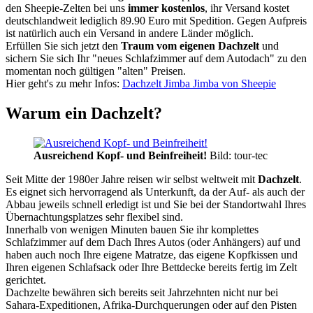
den Sheepie-Zelten bei uns
immer kostenlos
, ihr Versand kostet
deutschlandweit lediglich 89.90 Euro mit Spedition. Gegen Aufpreis
ist natürlich auch ein Versand in andere Länder möglich.
Erfüllen Sie sich jetzt den
Traum vom eigenen Dachzelt
und
sichern Sie sich Ihr "neues Schlafzimmer auf dem Autodach" zu den
momentan noch gültigen "alten" Preisen.
Hier geht's zu mehr Infos:
Dachzelt Jimba Jimba von Sheepie
Warum ein Dachzelt?
Ausreichend Kopf- und Beinfreiheit!
Bild: tour-tec
Seit Mitte der 1980er Jahre reisen wir selbst weltweit mit
Dachzelt
.
Es eignet sich hervorragend als Unterkunft, da der Auf- als auch der
Abbau jeweils schnell erledigt ist und Sie bei der Standortwahl Ihres
Übernachtungsplatzes sehr flexibel sind.
Innerhalb von wenigen Minuten bauen Sie ihr komplettes
Schlafzimmer auf dem Dach Ihres Autos (oder Anhängers) auf und
haben auch noch Ihre eigene Matratze, das eigene Kopfkissen und
Ihren eigenen Schlafsack oder Ihre Bettdecke bereits fertig im Zelt
gerichtet.
Dachzelte bewähren sich bereits seit Jahrzehnten nicht nur bei
Sahara-Expeditionen, Afrika-Durchquerungen oder auf den Pisten