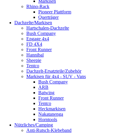
Markisen
Rhino-Rack
Pioneer Plattform
Querträger
Dachzelte/Markisen
Hartschalen-Dachzelte
Bush Company
Engage 4x4
FD 4X4
Front Runner
Hannibal
Sheepie
Tentco
Dachzelt-Ersatzteile/Zubehör
Markisen für 4x4 - SUV - Vans
Bush Company
ARB
Batwing
Front Runner
Tentco
Heckmarkisen
Nakatanenga
Horntools
Nützliches/Camping
Anti-Rutsch-Klebeband