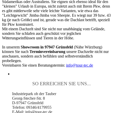
Südamerikas oder Australiens. Sie eignen sich ebenso ideal für den
"kleinen" Urlaub in Europa, nicht zuletzt auch mit Ihrem Pkw, denn
es gibt mittlerweile sehr viele leichte Varianten, wie etwa das
"Leichtgewicht" Jimba-Jimba von Sheepie. Es wiegt nur 39 bzw. 43
kg (je nach Größe) und ist, gerade was die Dachlast betrifft, speziell
für Pkw konstruiert.
Mit einem Dachzelt sind Sie nicht nur unabhängig vom Gelände,
sondern Sie schlafen auch geschützt vor jeglichen
Witterungseinflüssen und Tieren in der Höhe.
In unserem
Showroom in 97947 Grünsfeld
(Nähe Würzburg)
können Sie nach
Terminvereinbarung
unsere Dachzelte nicht nur
anschauen, sondern auch befühlen und selbstverständlich
probeliegen.
Vereinbaren Sie einen Beratungstermin:
info@tour-tec.de
SO ERREICHEN SIE UNS...
Industriepark ob der Tauber
Georg-Stecher-Str. 8
D-97947 Grünsfeld
Telefon: 09346/4179955
E-Mail: info@tour-tec.de