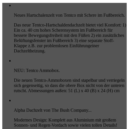
Neues Hartschalenzelt von Tentco mit Schere im Fußbereich.
Das neue Tentco-Hartschaldendachzelt bietet viel Komfort: 1)
Ein ca. 40 cm hohes Scherensystem im Fußbereich für
bessere Bewegungsfreiheit mit den Füßen 2) ein zusätzliches
Belüftungsfenster im Fußbereich 3) eine separate Stoff-
Klappe z.B. zur problemlosen Einführungeiner
Dachzeltheizung.
NEU: Tentco Ammobox.
Die neuen Tentco-Ammoboxen sind stapelbar und verriegeln
sich gegenseitig, so dass die obere Box nicht von der unteren
rutscht. Abmessungen außen: 51 (L) x 40 (B) x 24 (H) cm
Alpha Dachzelt von The Bush Company...
Modernes Design: Komplett aus Aluminium mit großem
Sonnen- und Regen-Vordach sowie vielen tollen Details!