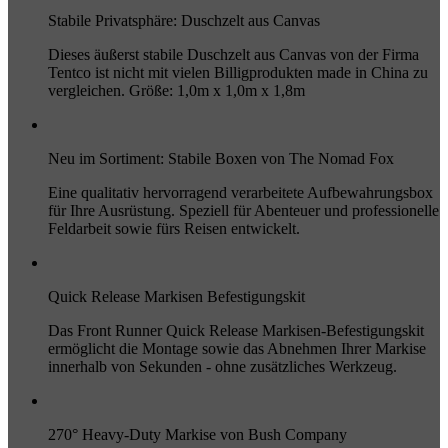
Stabile Privatsphäre: Duschzelt aus Canvas
Dieses äußerst stabile Duschzelt aus Canvas von der Firma
Tentco ist nicht mit vielen Billigprodukten made in China zu
vergleichen. Größe: 1,0m x 1,0m x 1,8m
Neu im Sortiment: Stabile Boxen von The Nomad Fox
Eine qualitativ hervorragend verarbeitete Aufbewahrungsbox
für Ihre Ausrüstung. Speziell für Abenteuer und professionelle
Feldarbeit sowie fürs Reisen entwickelt.
Quick Release Markisen Befestigungskit
Das Front Runner Quick Release Markisen-Befestigungskit
ermöglicht die Montage sowie das Abnehmen Ihrer Markise
innerhalb von Sekunden - ohne zusätzliches Werkzeug.
270° Heavy-Duty Markise von Bush Company