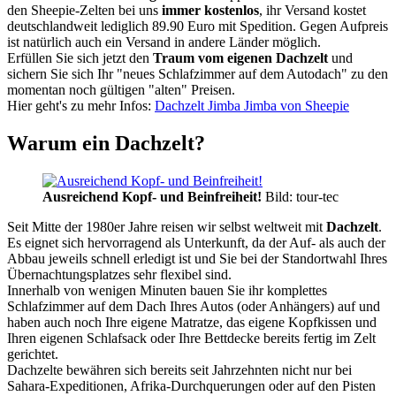
den Sheepie-Zelten bei uns
immer kostenlos
, ihr Versand kostet
deutschlandweit lediglich 89.90 Euro mit Spedition. Gegen Aufpreis
ist natürlich auch ein Versand in andere Länder möglich.
Erfüllen Sie sich jetzt den
Traum vom eigenen Dachzelt
und
sichern Sie sich Ihr "neues Schlafzimmer auf dem Autodach" zu den
momentan noch gültigen "alten" Preisen.
Hier geht's zu mehr Infos:
Dachzelt Jimba Jimba von Sheepie
Warum ein Dachzelt?
Ausreichend Kopf- und Beinfreiheit!
Bild: tour-tec
Seit Mitte der 1980er Jahre reisen wir selbst weltweit mit
Dachzelt
.
Es eignet sich hervorragend als Unterkunft, da der Auf- als auch der
Abbau jeweils schnell erledigt ist und Sie bei der Standortwahl Ihres
Übernachtungsplatzes sehr flexibel sind.
Innerhalb von wenigen Minuten bauen Sie ihr komplettes
Schlafzimmer auf dem Dach Ihres Autos (oder Anhängers) auf und
haben auch noch Ihre eigene Matratze, das eigene Kopfkissen und
Ihren eigenen Schlafsack oder Ihre Bettdecke bereits fertig im Zelt
gerichtet.
Dachzelte bewähren sich bereits seit Jahrzehnten nicht nur bei
Sahara-Expeditionen, Afrika-Durchquerungen oder auf den Pisten