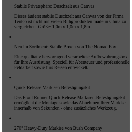
Stabile Privatsphäre: Duschzelt aus Canvas
Dieses äußerst stabile Duschzelt aus Canvas von der Firma
Tentco ist nicht mit vielen Billigprodukten made in China zu
vergleichen. Größe: 1,0m x 1,0m x 1,8m
Neu im Sortiment: Stabile Boxen von The Nomad Fox
Eine qualitativ hervorragend verarbeitete Aufbewahrungsbox
für Ihre Ausrüstung. Speziell für Abenteuer und professionelle
Feldarbeit sowie fürs Reisen entwickelt.
Quick Release Markisen Befestigungskit
Das Front Runner Quick Release Markisen-Befestigungskit
ermöglicht die Montage sowie das Abnehmen Ihrer Markise
innerhalb von Sekunden - ohne zusätzliches Werkzeug.
270° Heavy-Duty Markise von Bush Company