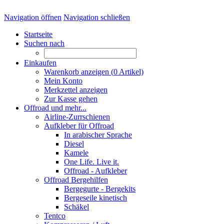
Navigation öffnen
Navigation schließen
Startseite
Suchen nach
Einkaufen
Warenkorb anzeigen (
0
Artikel)
Mein Konto
Merkzettel anzeigen
Zur Kasse gehen
Offroad und mehr...
Airline-Zurrschienen
Aufkleber für Offroad
In arabischer Sprache
Diesel
Kamele
One Life. Live it.
Offroad - Aufkleber
Offroad Bergehilfen
Bergegurte - Bergekits
Bergeseile kinetisch
Schäkel
Tentco