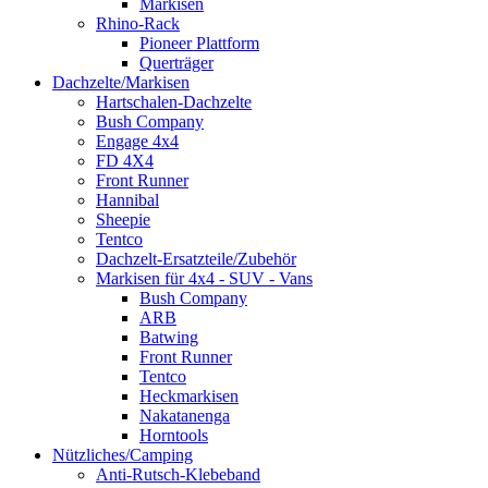
Markisen
Rhino-Rack
Pioneer Plattform
Querträger
Dachzelte/Markisen
Hartschalen-Dachzelte
Bush Company
Engage 4x4
FD 4X4
Front Runner
Hannibal
Sheepie
Tentco
Dachzelt-Ersatzteile/Zubehör
Markisen für 4x4 - SUV - Vans
Bush Company
ARB
Batwing
Front Runner
Tentco
Heckmarkisen
Nakatanenga
Horntools
Nützliches/Camping
Anti-Rutsch-Klebeband