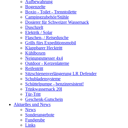
Aufbewahrung
Bogenzelte
Boxio - Toilet - Trenntoilette
Campingzubehör/Stühle
Dosierer für Schweizer Wassersack
Duschzelt
Elektrik / Solar
Flaschen- / Reisedusche
Grills fürs Expeditionsmobil
Klappbarer Hecktritt
Kühlboxen
Neigungsmesser 4x4
Outdoor - Kerzenlaterne
Reifentritt
Sitzschienenverlängerung LR Defender
Schubladensysteme
Schüttelpumpe - benzinresistent!
Trinkwassersack 20l
Tür-Tritt
Geschenk-Gutschein
Aktuelles und News
News
Sonderangebote
Fundgrube
Links