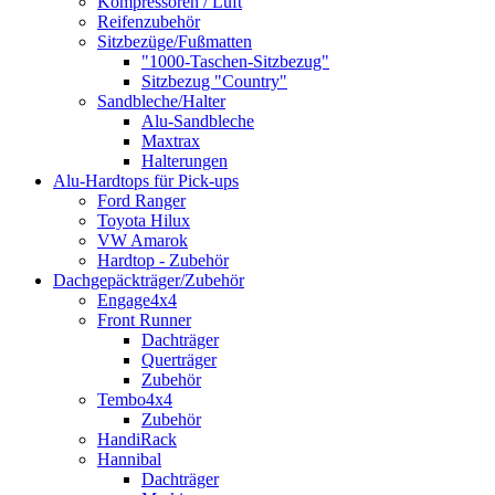
Kompressoren / Luft
Reifenzubehör
Sitzbezüge/Fußmatten
"1000-Taschen-Sitzbezug"
Sitzbezug "Country"
Sandbleche/Halter
Alu-Sandbleche
Maxtrax
Halterungen
Alu-Hardtops für Pick-ups
Ford Ranger
Toyota Hilux
VW Amarok
Hardtop - Zubehör
Dachgepäckträger/Zubehör
Engage4x4
Front Runner
Dachträger
Querträger
Zubehör
Tembo4x4
Zubehör
HandiRack
Hannibal
Dachträger