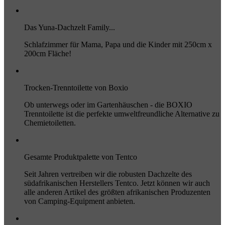
Das Yuna-Dachzelt Family...
Schlafzimmer für Mama, Papa und die Kinder mit 250cm x
200cm Fläche!
Trocken-Trenntoilette von Boxio
Ob unterwegs oder im Gartenhäuschen - die BOXIO
Trenntoilette ist die perfekte umweltfreundliche Alternative zu
Chemietoiletten.
Gesamte Produktpalette von Tentco
Seit Jahren vertreiben wir die robusten Dachzelte des
südafrikanischen Herstellers Tentco. Jetzt können wir auch
alle anderen Artikel des größten afrikanischen Produzenten
von Camping-Equipment anbieten.