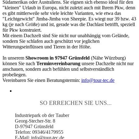
Südamerikas oder Australiens. Sie eignen sich ebenso ideal für den
"kleinen" Urlaub in Europa, nicht zuletzt auch mit Ihrem Pkw, denn
es gibt mittlerweile sehr viele leichte Varianten, wie etwa das
"Leichtgewicht" Jimba-Jimba von Sheepie. Es wiegt nur 39 bzw. 43
kg (je nach Größe) und ist, gerade was die Dachlast betrifft, speziell
für Pkw konstruiert.
Mit einem Dachzelt sind Sie nicht nur unabhängig vom Gelände,
sondern Sie schlafen auch geschützt vor jeglichen
Witterungseinflüssen und Tieren in der Höhe.
In unserem
Showroom in 97947 Grünsfeld
(Nähe Würzburg)
können Sie nach
Terminvereinbarung
unsere Dachzelte nicht nur
anschauen, sondern auch befühlen und selbstverständlich
probeliegen.
Vereinbaren Sie einen Beratungstermin:
info@tour-tec.de
SO ERREICHEN SIE UNS...
Industriepark ob der Tauber
Georg-Stecher-Str. 8
D-97947 Grünsfeld
Telefon: 09346/4179955
E-Mail: info@tour-tec.de