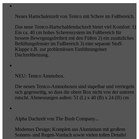
Neues Hartschalenzelt von Tentco mit Schere im Fußbereich.
Das neue Tentco-Hartschaldendachzelt bietet viel Komfort: 1)
Ein ca. 40 cm hohes Scherensystem im Fußbereich für
bessere Bewegungsfreiheit mit den Füßen 2) ein zusätzliches
Belüftungsfenster im Fußbereich 3) eine separate Stoff-
Klappe z.B. zur problemlosen Einführungeiner
Dachzeltheizung.
NEU: Tentco Ammobox.
Die neuen Tentco-Ammoboxen sind stapelbar und verriegeln
sich gegenseitig, so dass die obere Box nicht von der unteren
rutscht. Abmessungen außen: 51 (L) x 40 (B) x 24 (H) cm
Alpha Dachzelt von The Bush Company...
Modernes Design: Komplett aus Aluminium mit großem
Sonnen- und Regen-Vordach sowie vielen tollen Details!