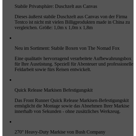
Stabile Privatsphäre: Duschzelt aus Canvas
Dieses äußerst stabile Duschzelt aus Canvas von der Firma
Tentco ist nicht mit vielen Billigprodukten made in China zu
vergleichen. Größe: 1,0m x 1,0m x 1,8m
Neu im Sortiment: Stabile Boxen von The Nomad Fox
Eine qualitativ hervorragend verarbeitete Aufbewahrungsbox
für Ihre Ausrüstung. Speziell für Abenteuer und professionelle
Feldarbeit sowie fürs Reisen entwickelt.
Quick Release Markisen Befestigungskit
Das Front Runner Quick Release Markisen-Befestigungskit
ermöglicht die Montage sowie das Abnehmen Ihrer Markise
innerhalb von Sekunden - ohne zusätzliches Werkzeug.
270° Heavy-Duty Markise von Bush Company