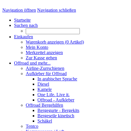
Navigation öffnen
Navigation schließen
Startseite
Suchen nach
Einkaufen
Warenkorb anzeigen (
0
Artikel)
Mein Konto
Merkzettel anzeigen
Zur Kasse gehen
Offroad und mehr...
Airline-Zurrschienen
Aufkleber für Offroad
In arabischer Sprache
Diesel
Kamele
One Life. Live it.
Offroad - Aufkleber
Offroad Bergehilfen
Bergegurte - Bergekits
Bergeseile kinetisch
Schäkel
Tentco