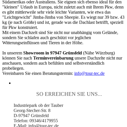
Südamerikas oder Australiens. Sie eignen sich ebenso ideal für den
"kleinen" Urlaub in Europa, nicht zuletzt auch mit Ihrem Pkw, denn
es gibt mittlerweile sehr viele leichte Varianten, wie etwa das
"Leichtgewicht" Jimba-Jimba von Sheepie. Es wiegt nur 39 bzw. 43
kg (je nach Größe) und ist, gerade was die Dachlast betrifft, speziell
für Pkw konstruiert.
Mit einem Dachzelt sind Sie nicht nur unabhängig vom Gelände,
sondern Sie schlafen auch geschützt vor jeglichen
Witterungseinflüssen und Tieren in der Höhe.
In unserem
Showroom in 97947 Grünsfeld
(Nähe Würzburg)
können Sie nach
Terminvereinbarung
unsere Dachzelte nicht nur
anschauen, sondern auch befühlen und selbstverständlich
probeliegen.
Vereinbaren Sie einen Beratungstermin:
info@tour-tec.de
SO ERREICHEN SIE UNS...
Industriepark ob der Tauber
Georg-Stecher-Str. 8
D-97947 Grünsfeld
Telefon: 09346/4179955
E-Mail: info@tour-tec.de