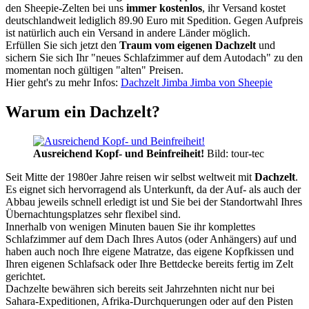
den Sheepie-Zelten bei uns
immer kostenlos
, ihr Versand kostet
deutschlandweit lediglich 89.90 Euro mit Spedition. Gegen Aufpreis
ist natürlich auch ein Versand in andere Länder möglich.
Erfüllen Sie sich jetzt den
Traum vom eigenen Dachzelt
und
sichern Sie sich Ihr "neues Schlafzimmer auf dem Autodach" zu den
momentan noch gültigen "alten" Preisen.
Hier geht's zu mehr Infos:
Dachzelt Jimba Jimba von Sheepie
Warum ein Dachzelt?
Ausreichend Kopf- und Beinfreiheit!
Bild: tour-tec
Seit Mitte der 1980er Jahre reisen wir selbst weltweit mit
Dachzelt
.
Es eignet sich hervorragend als Unterkunft, da der Auf- als auch der
Abbau jeweils schnell erledigt ist und Sie bei der Standortwahl Ihres
Übernachtungsplatzes sehr flexibel sind.
Innerhalb von wenigen Minuten bauen Sie ihr komplettes
Schlafzimmer auf dem Dach Ihres Autos (oder Anhängers) auf und
haben auch noch Ihre eigene Matratze, das eigene Kopfkissen und
Ihren eigenen Schlafsack oder Ihre Bettdecke bereits fertig im Zelt
gerichtet.
Dachzelte bewähren sich bereits seit Jahrzehnten nicht nur bei
Sahara-Expeditionen, Afrika-Durchquerungen oder auf den Pisten