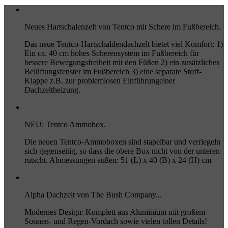
Neues Hartschalenzelt von Tentco mit Schere im Fußbereich.
Das neue Tentco-Hartschaldendachzelt bietet viel Komfort: 1)
Ein ca. 40 cm hohes Scherensystem im Fußbereich für
bessere Bewegungsfreiheit mit den Füßen 2) ein zusätzliches
Belüftungsfenster im Fußbereich 3) eine separate Stoff-
Klappe z.B. zur problemlosen Einführungeiner
Dachzeltheizung.
NEU: Tentco Ammobox.
Die neuen Tentco-Ammoboxen sind stapelbar und verriegeln
sich gegenseitig, so dass die obere Box nicht von der unteren
rutscht. Abmessungen außen: 51 (L) x 40 (B) x 24 (H) cm
Alpha Dachzelt von The Bush Company...
Modernes Design: Komplett aus Aluminium mit großem
Sonnen- und Regen-Vordach sowie vielen tollen Details!