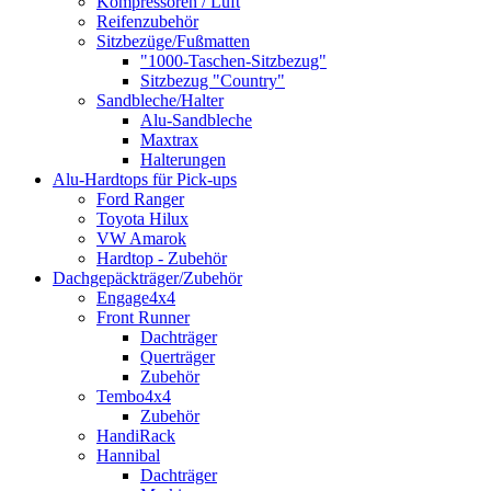
Kompressoren / Luft
Reifenzubehör
Sitzbezüge/Fußmatten
"1000-Taschen-Sitzbezug"
Sitzbezug "Country"
Sandbleche/Halter
Alu-Sandbleche
Maxtrax
Halterungen
Alu-Hardtops für Pick-ups
Ford Ranger
Toyota Hilux
VW Amarok
Hardtop - Zubehör
Dachgepäckträger/Zubehör
Engage4x4
Front Runner
Dachträger
Querträger
Zubehör
Tembo4x4
Zubehör
HandiRack
Hannibal
Dachträger