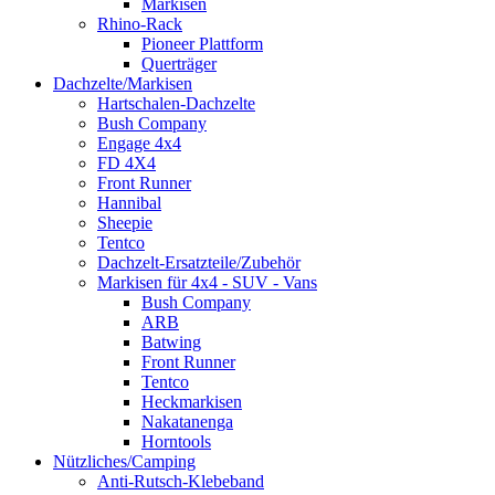
Markisen
Rhino-Rack
Pioneer Plattform
Querträger
Dachzelte/Markisen
Hartschalen-Dachzelte
Bush Company
Engage 4x4
FD 4X4
Front Runner
Hannibal
Sheepie
Tentco
Dachzelt-Ersatzteile/Zubehör
Markisen für 4x4 - SUV - Vans
Bush Company
ARB
Batwing
Front Runner
Tentco
Heckmarkisen
Nakatanenga
Horntools
Nützliches/Camping
Anti-Rutsch-Klebeband