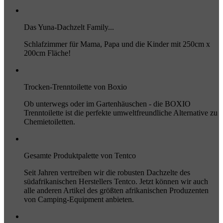
Das Yuna-Dachzelt Family...
Schlafzimmer für Mama, Papa und die Kinder mit 250cm x
200cm Fläche!
Trocken-Trenntoilette von Boxio
Ob unterwegs oder im Gartenhäuschen - die BOXIO
Trenntoilette ist die perfekte umweltfreundliche Alternative zu
Chemietoiletten.
Gesamte Produktpalette von Tentco
Seit Jahren vertreiben wir die robusten Dachzelte des
südafrikanischen Herstellers Tentco. Jetzt können wir auch
alle anderen Artikel des größten afrikanischen Produzenten
von Camping-Equipment anbieten.