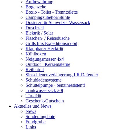
Aufbewahrung
Bogenzelte
Boxio - Toilet - Trenntoilette
Campingzubehör/Stühle
Dosierer für Schweizer Wassersack
Duschzelt
Elektrik / Solar
Flaschen- / Reisedusche
Grills fürs Expeditionsmobil
Klappbarer Hecktritt
Kühlboxen
Neigungsmesser 4x4
Outdoor - Kerzenlaterne
Reifentritt
Sitzschienenverlängerung LR Defender
Schubladensysteme
Schüttelpumpe - benzinresistent!
Trinkwassersack 20l
Tür-Tritt
Geschenk-Gutschein
Aktuelles und News
News
Sonderangebote
Fundgrube
Links