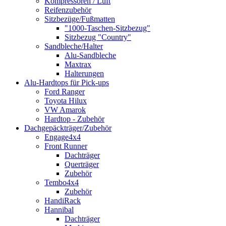
Kompressoren / Luft
Reifenzubehör
Sitzbezüge/Fußmatten
"1000-Taschen-Sitzbezug"
Sitzbezug "Country"
Sandbleche/Halter
Alu-Sandbleche
Maxtrax
Halterungen
Alu-Hardtops für Pick-ups
Ford Ranger
Toyota Hilux
VW Amarok
Hardtop - Zubehör
Dachgepäckträger/Zubehör
Engage4x4
Front Runner
Dachträger
Querträger
Zubehör
Tembo4x4
Zubehör
HandiRack
Hannibal
Dachträger