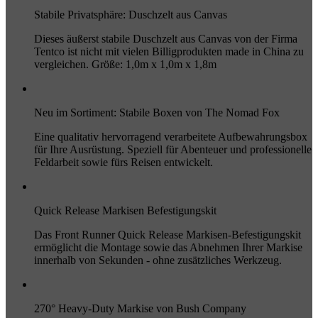
Stabile Privatsphäre: Duschzelt aus Canvas
Dieses äußerst stabile Duschzelt aus Canvas von der Firma
Tentco ist nicht mit vielen Billigprodukten made in China zu
vergleichen. Größe: 1,0m x 1,0m x 1,8m
Neu im Sortiment: Stabile Boxen von The Nomad Fox
Eine qualitativ hervorragend verarbeitete Aufbewahrungsbox
für Ihre Ausrüstung. Speziell für Abenteuer und professionelle
Feldarbeit sowie fürs Reisen entwickelt.
Quick Release Markisen Befestigungskit
Das Front Runner Quick Release Markisen-Befestigungskit
ermöglicht die Montage sowie das Abnehmen Ihrer Markise
innerhalb von Sekunden - ohne zusätzliches Werkzeug.
270° Heavy-Duty Markise von Bush Company