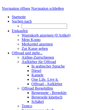
Navigation öffnen
Navigation schließen
Startseite
Suchen nach
Einkaufen
Warenkorb anzeigen (
0
Artikel)
Mein Konto
Merkzettel anzeigen
Zur Kasse gehen
Offroad und mehr...
Airline-Zurrschienen
Aufkleber für Offroad
In arabischer Sprache
Diesel
Kamele
One Life. Live it.
Offroad - Aufkleber
Offroad Bergehilfen
Bergegurte - Bergekits
Bergeseile kinetisch
Schäkel
Tentco