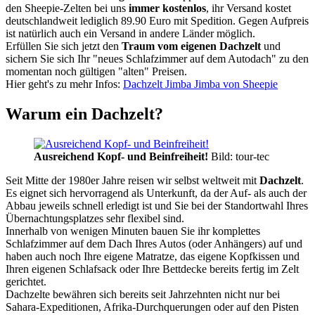
den Sheepie-Zelten bei uns
immer kostenlos
, ihr Versand kostet
deutschlandweit lediglich 89.90 Euro mit Spedition. Gegen Aufpreis
ist natürlich auch ein Versand in andere Länder möglich.
Erfüllen Sie sich jetzt den
Traum vom eigenen Dachzelt
und
sichern Sie sich Ihr "neues Schlafzimmer auf dem Autodach" zu den
momentan noch gültigen "alten" Preisen.
Hier geht's zu mehr Infos:
Dachzelt Jimba Jimba von Sheepie
Warum ein Dachzelt?
Ausreichend Kopf- und Beinfreiheit!
Bild: tour-tec
Seit Mitte der 1980er Jahre reisen wir selbst weltweit mit
Dachzelt
.
Es eignet sich hervorragend als Unterkunft, da der Auf- als auch der
Abbau jeweils schnell erledigt ist und Sie bei der Standortwahl Ihres
Übernachtungsplatzes sehr flexibel sind.
Innerhalb von wenigen Minuten bauen Sie ihr komplettes
Schlafzimmer auf dem Dach Ihres Autos (oder Anhängers) auf und
haben auch noch Ihre eigene Matratze, das eigene Kopfkissen und
Ihren eigenen Schlafsack oder Ihre Bettdecke bereits fertig im Zelt
gerichtet.
Dachzelte bewähren sich bereits seit Jahrzehnten nicht nur bei
Sahara-Expeditionen, Afrika-Durchquerungen oder auf den Pisten