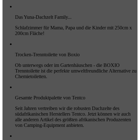
Das Yuna-Dachzelt Family...
Schlafzimmer für Mama, Papa und die Kinder mit 250cm x
200cm Fläche!
Trocken-Trenntoilette von Boxio
Ob unterwegs oder im Gartenhäuschen - die BOXIO
Trenntoilette ist die perfekte umweltfreundliche Alternative zu
Chemietoiletten.
Gesamte Produktpalette von Tentco
Seit Jahren vertreiben wir die robusten Dachzelte des
südafrikanischen Herstellers Tentco. Jetzt können wir auch
alle anderen Artikel des größten afrikanischen Produzenten
von Camping-Equipment anbieten.