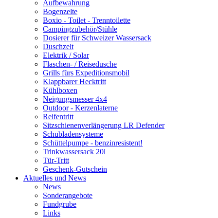
Aufbewahrung
Bogenzelte
Boxio - Toilet - Trenntoilette
Campingzubehör/Stühle
Dosierer für Schweizer Wassersack
Duschzelt
Elektrik / Solar
Flaschen- / Reisedusche
Grills fürs Expeditionsmobil
Klappbarer Hecktritt
Kühlboxen
Neigungsmesser 4x4
Outdoor - Kerzenlaterne
Reifentritt
Sitzschienenverlängerung LR Defender
Schubladensysteme
Schüttelpumpe - benzinresistent!
Trinkwassersack 20l
Tür-Tritt
Geschenk-Gutschein
Aktuelles und News
News
Sonderangebote
Fundgrube
Links