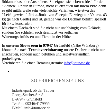
Südamerikas oder Australiens. Sie eignen sich ebenso ideal für den
"kleinen" Urlaub in Europa, nicht zuletzt auch mit Ihrem Pkw, denn
es gibt mittlerweile sehr viele leichte Varianten, wie etwa das
"Leichtgewicht" Jimba-Jimba von Sheepie. Es wiegt nur 39 bzw. 43
kg (je nach Größe) und ist, gerade was die Dachlast betrifft, speziell
für Pkw konstruiert.
Mit einem Dachzelt sind Sie nicht nur unabhängig vom Gelände,
sondern Sie schlafen auch geschützt vor jeglichen
Witterungseinflüssen und Tieren in der Höhe.
In unserem
Showroom in 97947 Grünsfeld
(Nähe Würzburg)
können Sie nach
Terminvereinbarung
unsere Dachzelte nicht nur
anschauen, sondern auch befühlen und selbstverständlich
probeliegen.
Vereinbaren Sie einen Beratungstermin:
info@tour-tec.de
SO ERREICHEN SIE UNS...
Industriepark ob der Tauber
Georg-Stecher-Str. 8
D-97947 Grünsfeld
Telefon: 09346/4179955
E-Mail: info@tour-tec.de