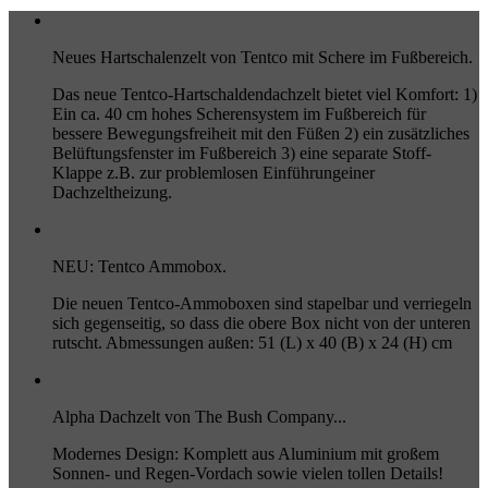
Neues Hartschalenzelt von Tentco mit Schere im Fußbereich.
Das neue Tentco-Hartschaldendachzelt bietet viel Komfort: 1)
Ein ca. 40 cm hohes Scherensystem im Fußbereich für
bessere Bewegungsfreiheit mit den Füßen 2) ein zusätzliches
Belüftungsfenster im Fußbereich 3) eine separate Stoff-
Klappe z.B. zur problemlosen Einführungeiner
Dachzeltheizung.
NEU: Tentco Ammobox.
Die neuen Tentco-Ammoboxen sind stapelbar und verriegeln
sich gegenseitig, so dass die obere Box nicht von der unteren
rutscht. Abmessungen außen: 51 (L) x 40 (B) x 24 (H) cm
Alpha Dachzelt von The Bush Company...
Modernes Design: Komplett aus Aluminium mit großem
Sonnen- und Regen-Vordach sowie vielen tollen Details!