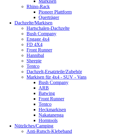
Markisen
Rhino-Rack
Pioneer Plattform
Querträger
Dachzelte/Markisen
Hartschalen-Dachzelte
Bush Company
Engage 4x4
FD 4X4
Front Runner
Hannibal
Sheepie
Tentco
Dachzelt-Ersatzteile/Zubehör
Markisen für 4x4 - SUV - Vans
Bush Company
ARB
Batwing
Front Runner
Tentco
Heckmarkisen
Nakatanenga
Horntools
Nützliches/Camping
Anti-Rutsch-Klebeband