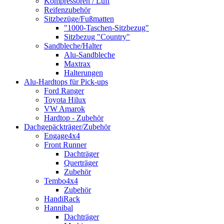
Kompressoren / Luft
Reifenzubehör
Sitzbezüge/Fußmatten
"1000-Taschen-Sitzbezug"
Sitzbezug "Country"
Sandbleche/Halter
Alu-Sandbleche
Maxtrax
Halterungen
Alu-Hardtops für Pick-ups
Ford Ranger
Toyota Hilux
VW Amarok
Hardtop - Zubehör
Dachgepäckträger/Zubehör
Engage4x4
Front Runner
Dachträger
Querträger
Zubehör
Tembo4x4
Zubehör
HandiRack
Hannibal
Dachträger