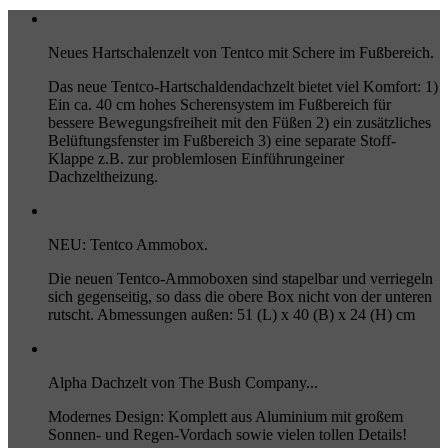
Neues Hartschalenzelt von Tentco mit Schere im Fußbereich.
Das neue Tentco-Hartschaldendachzelt bietet viel Komfort: 1)
Ein ca. 40 cm hohes Scherensystem im Fußbereich für
bessere Bewegungsfreiheit mit den Füßen 2) ein zusätzliches
Belüftungsfenster im Fußbereich 3) eine separate Stoff-
Klappe z.B. zur problemlosen Einführungeiner
Dachzeltheizung.
NEU: Tentco Ammobox.
Die neuen Tentco-Ammoboxen sind stapelbar und verriegeln
sich gegenseitig, so dass die obere Box nicht von der unteren
rutscht. Abmessungen außen: 51 (L) x 40 (B) x 24 (H) cm
Alpha Dachzelt von The Bush Company...
Modernes Design: Komplett aus Aluminium mit großem
Sonnen- und Regen-Vordach sowie vielen tollen Details!