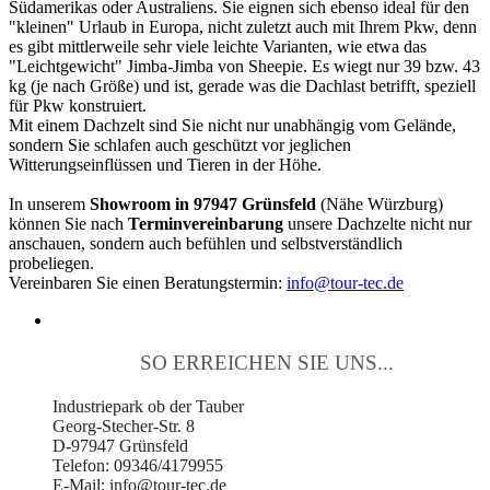
Südamerikas oder Australiens. Sie eignen sich ebenso ideal für den
"kleinen" Urlaub in Europa, nicht zuletzt auch mit Ihrem Pkw, denn
es gibt mittlerweile sehr viele leichte Varianten, wie etwa das
"Leichtgewicht" Jimba-Jimba von Sheepie. Es wiegt nur 39 bzw. 43
kg (je nach Größe) und ist, gerade was die Dachlast betrifft, speziell
für Pkw konstruiert.
Mit einem Dachzelt sind Sie nicht nur unabhängig vom Gelände,
sondern Sie schlafen auch geschützt vor jeglichen
Witterungseinflüssen und Tieren in der Höhe.
In unserem
Showroom in 97947 Grünsfeld
(Nähe Würzburg)
können Sie nach
Terminvereinbarung
unsere Dachzelte nicht nur
anschauen, sondern auch befühlen und selbstverständlich
probeliegen.
Vereinbaren Sie einen Beratungstermin:
info@tour-tec.de
SO ERREICHEN SIE UNS...
Industriepark ob der Tauber
Georg-Stecher-Str. 8
D-97947 Grünsfeld
Telefon: 09346/4179955
E-Mail: info@tour-tec.de