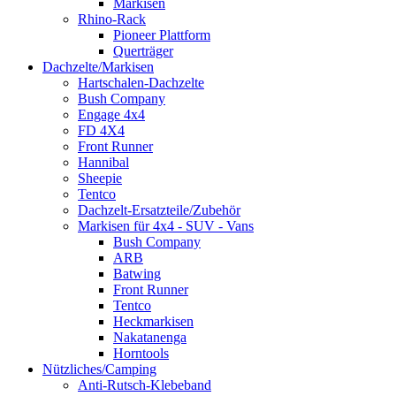
Markisen
Rhino-Rack
Pioneer Plattform
Querträger
Dachzelte/Markisen
Hartschalen-Dachzelte
Bush Company
Engage 4x4
FD 4X4
Front Runner
Hannibal
Sheepie
Tentco
Dachzelt-Ersatzteile/Zubehör
Markisen für 4x4 - SUV - Vans
Bush Company
ARB
Batwing
Front Runner
Tentco
Heckmarkisen
Nakatanenga
Horntools
Nützliches/Camping
Anti-Rutsch-Klebeband