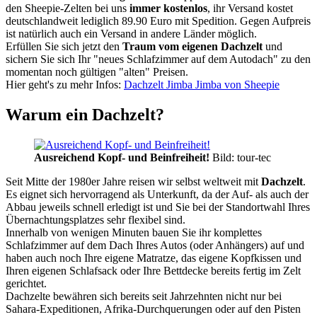
den Sheepie-Zelten bei uns
immer kostenlos
, ihr Versand kostet
deutschlandweit lediglich 89.90 Euro mit Spedition. Gegen Aufpreis
ist natürlich auch ein Versand in andere Länder möglich.
Erfüllen Sie sich jetzt den
Traum vom eigenen Dachzelt
und
sichern Sie sich Ihr "neues Schlafzimmer auf dem Autodach" zu den
momentan noch gültigen "alten" Preisen.
Hier geht's zu mehr Infos:
Dachzelt Jimba Jimba von Sheepie
Warum ein Dachzelt?
Ausreichend Kopf- und Beinfreiheit!
Bild: tour-tec
Seit Mitte der 1980er Jahre reisen wir selbst weltweit mit
Dachzelt
.
Es eignet sich hervorragend als Unterkunft, da der Auf- als auch der
Abbau jeweils schnell erledigt ist und Sie bei der Standortwahl Ihres
Übernachtungsplatzes sehr flexibel sind.
Innerhalb von wenigen Minuten bauen Sie ihr komplettes
Schlafzimmer auf dem Dach Ihres Autos (oder Anhängers) auf und
haben auch noch Ihre eigene Matratze, das eigene Kopfkissen und
Ihren eigenen Schlafsack oder Ihre Bettdecke bereits fertig im Zelt
gerichtet.
Dachzelte bewähren sich bereits seit Jahrzehnten nicht nur bei
Sahara-Expeditionen, Afrika-Durchquerungen oder auf den Pisten