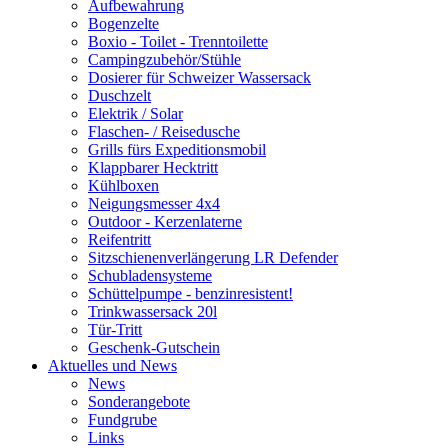
Aufbewahrung
Bogenzelte
Boxio - Toilet - Trenntoilette
Campingzubehör/Stühle
Dosierer für Schweizer Wassersack
Duschzelt
Elektrik / Solar
Flaschen- / Reisedusche
Grills fürs Expeditionsmobil
Klappbarer Hecktritt
Kühlboxen
Neigungsmesser 4x4
Outdoor - Kerzenlaterne
Reifentritt
Sitzschienenverlängerung LR Defender
Schubladensysteme
Schüttelpumpe - benzinresistent!
Trinkwassersack 20l
Tür-Tritt
Geschenk-Gutschein
Aktuelles und News
News
Sonderangebote
Fundgrube
Links