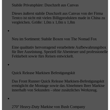
Stabile Privatsphäre: Duschzelt aus Canvas
Dieses äußerst stabile Duschzelt aus Canvas von der Firma
Tentco ist nicht mit vielen Billigprodukten made in China zu
vergleichen. Größe: 1,0m x 1,0m x 1,8m
Neu im Sortiment: Stabile Boxen von The Nomad Fox
Eine qualitativ hervorragend verarbeitete Aufbewahrungsbox
für Ihre Ausrüstung. Speziell für Abenteuer und professionelle
Feldarbeit sowie fürs Reisen entwickelt.
Quick Release Markisen Befestigungskit
Das Front Runner Quick Release Markisen-Befestigungskit
ermöglicht die Montage sowie das Abnehmen Ihrer Markise
innerhalb von Sekunden - ohne zusätzliches Werkzeug.
270° Heavy-Duty Markise von Bush Company