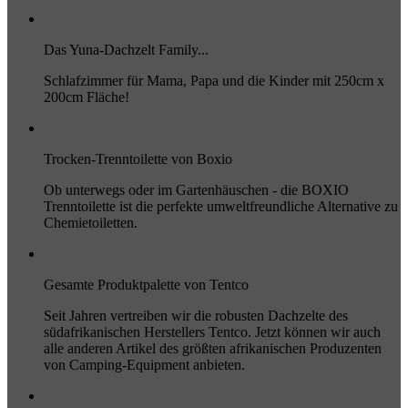
Das Yuna-Dachzelt Family...
Schlafzimmer für Mama, Papa und die Kinder mit 250cm x
200cm Fläche!
Trocken-Trenntoilette von Boxio
Ob unterwegs oder im Gartenhäuschen - die BOXIO
Trenntoilette ist die perfekte umweltfreundliche Alternative zu
Chemietoiletten.
Gesamte Produktpalette von Tentco
Seit Jahren vertreiben wir die robusten Dachzelte des
südafrikanischen Herstellers Tentco. Jetzt können wir auch
alle anderen Artikel des größten afrikanischen Produzenten
von Camping-Equipment anbieten.