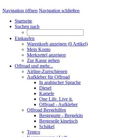
Navigation öffnen
Navigation schließen
Startseite
Suchen nach
Einkaufen
Warenkorb anzeigen (
0
Artikel)
Mein Konto
Merkzettel anzeigen
Zur Kasse gehen
Offroad und mehr...
Airline-Zurrschienen
Aufkleber für Offroad
In arabischer Sprache
Diesel
Kamele
One Life. Live it.
Offroad - Aufkleber
Offroad Bergehilfen
Bergegurte - Bergekits
Bergeseile kinetisch
Schäkel
Tentco