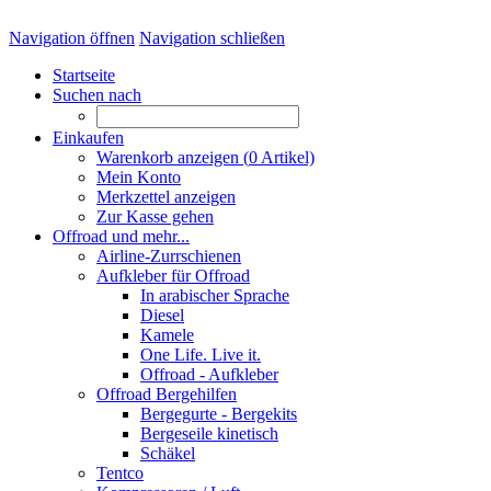
Navigation öffnen
Navigation schließen
Startseite
Suchen nach
Einkaufen
Warenkorb anzeigen (
0
Artikel)
Mein Konto
Merkzettel anzeigen
Zur Kasse gehen
Offroad und mehr...
Airline-Zurrschienen
Aufkleber für Offroad
In arabischer Sprache
Diesel
Kamele
One Life. Live it.
Offroad - Aufkleber
Offroad Bergehilfen
Bergegurte - Bergekits
Bergeseile kinetisch
Schäkel
Tentco