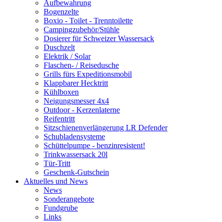
Aufbewahrung
Bogenzelte
Boxio - Toilet - Trenntoilette
Campingzubehör/Stühle
Dosierer für Schweizer Wassersack
Duschzelt
Elektrik / Solar
Flaschen- / Reisedusche
Grills fürs Expeditionsmobil
Klappbarer Hecktritt
Kühlboxen
Neigungsmesser 4x4
Outdoor - Kerzenlaterne
Reifentritt
Sitzschienenverlängerung LR Defender
Schubladensysteme
Schüttelpumpe - benzinresistent!
Trinkwassersack 20l
Tür-Tritt
Geschenk-Gutschein
Aktuelles und News
News
Sonderangebote
Fundgrube
Links