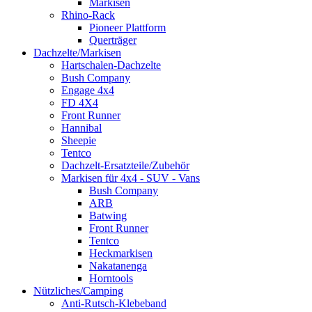
Markisen
Rhino-Rack
Pioneer Plattform
Querträger
Dachzelte/Markisen
Hartschalen-Dachzelte
Bush Company
Engage 4x4
FD 4X4
Front Runner
Hannibal
Sheepie
Tentco
Dachzelt-Ersatzteile/Zubehör
Markisen für 4x4 - SUV - Vans
Bush Company
ARB
Batwing
Front Runner
Tentco
Heckmarkisen
Nakatanenga
Horntools
Nützliches/Camping
Anti-Rutsch-Klebeband