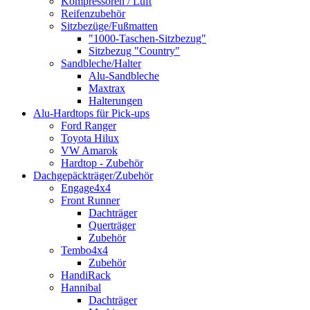
Kompressoren / Luft
Reifenzubehör
Sitzbezüge/Fußmatten
"1000-Taschen-Sitzbezug"
Sitzbezug "Country"
Sandbleche/Halter
Alu-Sandbleche
Maxtrax
Halterungen
Alu-Hardtops für Pick-ups
Ford Ranger
Toyota Hilux
VW Amarok
Hardtop - Zubehör
Dachgepäckträger/Zubehör
Engage4x4
Front Runner
Dachträger
Querträger
Zubehör
Tembo4x4
Zubehör
HandiRack
Hannibal
Dachträger