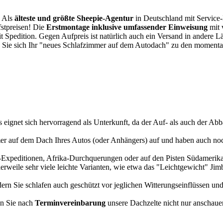
. Als
älteste und größte Sheepie-Agentur
in Deutschland mit Service-P
fstpreisen! Die
Erstmontage inklusive umfassender Einweisung
mit 
it Spedition. Gegen Aufpreis ist natürlich auch ein Versand in andere 
 Sie sich Ihr "neues Schlafzimmer auf dem Autodach" zu den momentan
s eignet sich hervorragend als Unterkunft, da der Auf- als auch der Abba
r auf dem Dach Ihres Autos (oder Anhängers) auf und haben auch noch
a-Expeditionen, Afrika-Durchquerungen oder auf den Pisten Südamerikas
tlerweile sehr viele leichte Varianten, wie etwa das "Leichtgewicht" J
rn Sie schlafen auch geschützt vor jeglichen Witterungseinflüssen und
n Sie nach
Terminvereinbarung
unsere Dachzelte nicht nur anschauen