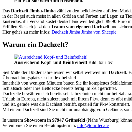
Ein Fiat 500 wird zum Reisemobil.
Das
Dachzelt
Jimba-Jimba
zählt zu den beliebtesten auf dem Markt
in der Regel auch meist in allen Größen und Farben auf Lager, zu Tie
kostenlos
, ihr Versand kostet deutschlandweit lediglich 89.90 Euro m
Erfüllen Sie sich jetzt den
Traum vom eigenen Dachzelt
und sichern
Hier geht's zu mehr Infos:
Dachzelt Jimba Jimba von Sheepie
Warum ein Dachzelt?
Ausreichend Kopf- und Beinfreiheit!
Bild: tour-tec
Seit Mitte der 1980er Jahre reisen wir selbst weltweit mit
Dachzelt
. E
Übernachtungsplatzes sehr flexibel sind.
Innerhalb von wenigen Minuten bauen Sie ihr komplettes Schlafzimme
Schlafsack oder Ihre Bettdecke bereits fertig im Zelt gerichtet.
Dachzelte bewähren sich bereits seit Jahrzehnten nicht nur bei Sahar
Urlaub in Europa, nicht zuletzt auch mit Ihrem Pkw, denn es gibt mit
und ist, gerade was die Dachlast betrifft, speziell für Pkw konstruiert.
Mit einem Dachzelt sind Sie nicht nur unabhängig vom Gelände, sonde
In unserem
Showroom in 97947 Grünsfeld
(Nähe Würzburg) könne
Vereinbaren Sie einen Beratungstermin:
info@tour-tec.de