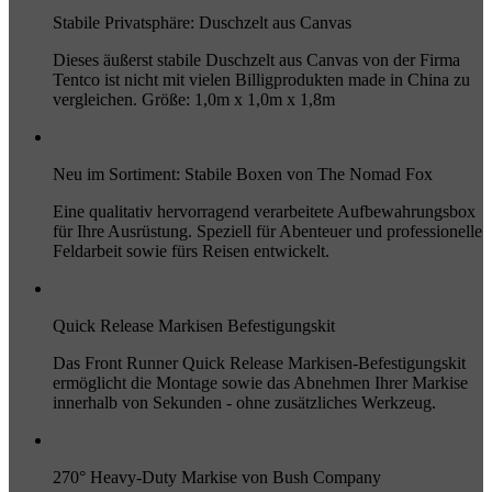
Stabile Privatsphäre: Duschzelt aus Canvas
Dieses äußerst stabile Duschzelt aus Canvas von der Firma
Tentco ist nicht mit vielen Billigprodukten made in China zu
vergleichen. Größe: 1,0m x 1,0m x 1,8m
Neu im Sortiment: Stabile Boxen von The Nomad Fox
Eine qualitativ hervorragend verarbeitete Aufbewahrungsbox
für Ihre Ausrüstung. Speziell für Abenteuer und professionelle
Feldarbeit sowie fürs Reisen entwickelt.
Quick Release Markisen Befestigungskit
Das Front Runner Quick Release Markisen-Befestigungskit
ermöglicht die Montage sowie das Abnehmen Ihrer Markise
innerhalb von Sekunden - ohne zusätzliches Werkzeug.
270° Heavy-Duty Markise von Bush Company