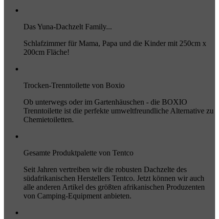
Das Yuna-Dachzelt Family...
Schlafzimmer für Mama, Papa und die Kinder mit 250cm x
200cm Fläche!
Trocken-Trenntoilette von Boxio
Ob unterwegs oder im Gartenhäuschen - die BOXIO
Trenntoilette ist die perfekte umweltfreundliche Alternative zu
Chemietoiletten.
Gesamte Produktpalette von Tentco
Seit Jahren vertreiben wir die robusten Dachzelte des
südafrikanischen Herstellers Tentco. Jetzt können wir auch
alle anderen Artikel des größten afrikanischen Produzenten
von Camping-Equipment anbieten.