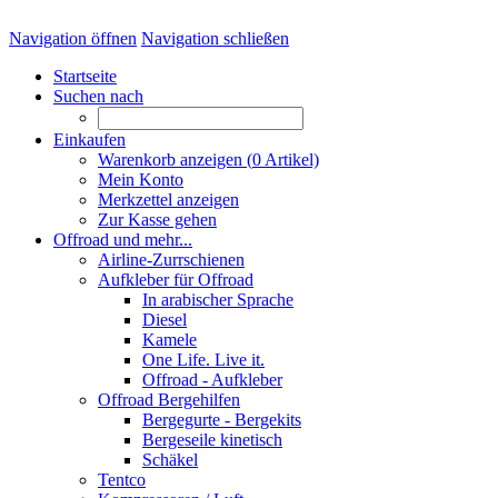
Navigation öffnen
Navigation schließen
Startseite
Suchen nach
Einkaufen
Warenkorb anzeigen (
0
Artikel)
Mein Konto
Merkzettel anzeigen
Zur Kasse gehen
Offroad und mehr...
Airline-Zurrschienen
Aufkleber für Offroad
In arabischer Sprache
Diesel
Kamele
One Life. Live it.
Offroad - Aufkleber
Offroad Bergehilfen
Bergegurte - Bergekits
Bergeseile kinetisch
Schäkel
Tentco