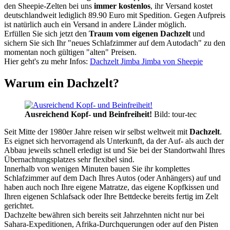
den Sheepie-Zelten bei uns
immer kostenlos
, ihr Versand kostet
deutschlandweit lediglich 89.90 Euro mit Spedition. Gegen Aufpreis
ist natürlich auch ein Versand in andere Länder möglich.
Erfüllen Sie sich jetzt den
Traum vom eigenen Dachzelt
und
sichern Sie sich Ihr "neues Schlafzimmer auf dem Autodach" zu den
momentan noch gültigen "alten" Preisen.
Hier geht's zu mehr Infos:
Dachzelt Jimba Jimba von Sheepie
Warum ein Dachzelt?
Ausreichend Kopf- und Beinfreiheit!
Bild: tour-tec
Seit Mitte der 1980er Jahre reisen wir selbst weltweit mit
Dachzelt
.
Es eignet sich hervorragend als Unterkunft, da der Auf- als auch der
Abbau jeweils schnell erledigt ist und Sie bei der Standortwahl Ihres
Übernachtungsplatzes sehr flexibel sind.
Innerhalb von wenigen Minuten bauen Sie ihr komplettes
Schlafzimmer auf dem Dach Ihres Autos (oder Anhängers) auf und
haben auch noch Ihre eigene Matratze, das eigene Kopfkissen und
Ihren eigenen Schlafsack oder Ihre Bettdecke bereits fertig im Zelt
gerichtet.
Dachzelte bewähren sich bereits seit Jahrzehnten nicht nur bei
Sahara-Expeditionen, Afrika-Durchquerungen oder auf den Pisten