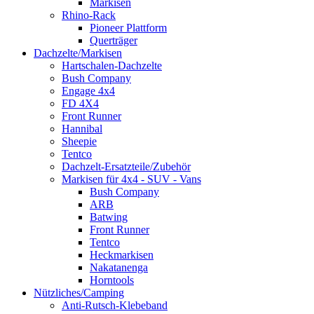
Markisen
Rhino-Rack
Pioneer Plattform
Querträger
Dachzelte/Markisen
Hartschalen-Dachzelte
Bush Company
Engage 4x4
FD 4X4
Front Runner
Hannibal
Sheepie
Tentco
Dachzelt-Ersatzteile/Zubehör
Markisen für 4x4 - SUV - Vans
Bush Company
ARB
Batwing
Front Runner
Tentco
Heckmarkisen
Nakatanenga
Horntools
Nützliches/Camping
Anti-Rutsch-Klebeband