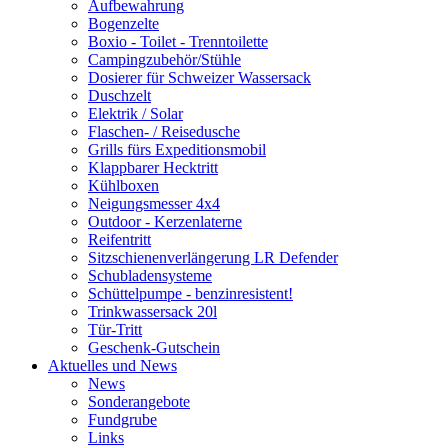
Aufbewahrung
Bogenzelte
Boxio - Toilet - Trenntoilette
Campingzubehör/Stühle
Dosierer für Schweizer Wassersack
Duschzelt
Elektrik / Solar
Flaschen- / Reisedusche
Grills fürs Expeditionsmobil
Klappbarer Hecktritt
Kühlboxen
Neigungsmesser 4x4
Outdoor - Kerzenlaterne
Reifentritt
Sitzschienenverlängerung LR Defender
Schubladensysteme
Schüttelpumpe - benzinresistent!
Trinkwassersack 20l
Tür-Tritt
Geschenk-Gutschein
Aktuelles und News
News
Sonderangebote
Fundgrube
Links