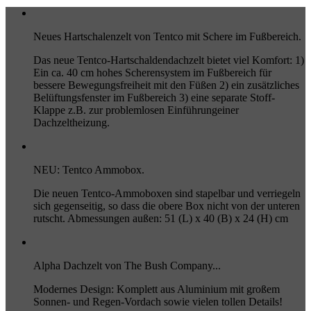
Neues Hartschalenzelt von Tentco mit Schere im Fußbereich.
Das neue Tentco-Hartschaldendachzelt bietet viel Komfort: 1)
Ein ca. 40 cm hohes Scherensystem im Fußbereich für
bessere Bewegungsfreiheit mit den Füßen 2) ein zusätzliches
Belüftungsfenster im Fußbereich 3) eine separate Stoff-
Klappe z.B. zur problemlosen Einführungeiner
Dachzeltheizung.
NEU: Tentco Ammobox.
Die neuen Tentco-Ammoboxen sind stapelbar und verriegeln
sich gegenseitig, so dass die obere Box nicht von der unteren
rutscht. Abmessungen außen: 51 (L) x 40 (B) x 24 (H) cm
Alpha Dachzelt von The Bush Company...
Modernes Design: Komplett aus Aluminium mit großem
Sonnen- und Regen-Vordach sowie vielen tollen Details!