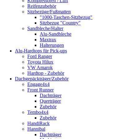
Kompressoren / Luft
Reifenzubehör
Sitzbezüge/Fußmatten
"1000-Taschen-Sitzbezug"
Sitzbezug "Country"
Sandbleche/Halter
Alu-Sandbleche
Maxtrax
Halterungen
Alu-Hardtops für Pick-ups
Ford Ranger
Toyota Hilux
VW Amarok
Hardtop - Zubehör
Dachgepäckträger/Zubehör
Engage4x4
Front Runner
Dachträger
Querträger
Zubehör
Tembo4x4
Zubehör
HandiRack
Hannibal
Dachträger