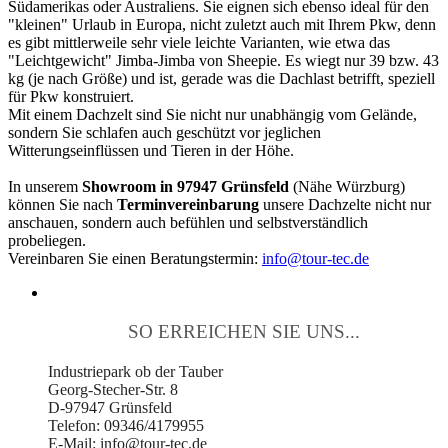
Südamerikas oder Australiens. Sie eignen sich ebenso ideal für den
"kleinen" Urlaub in Europa, nicht zuletzt auch mit Ihrem Pkw, denn
es gibt mittlerweile sehr viele leichte Varianten, wie etwa das
"Leichtgewicht" Jimba-Jimba von Sheepie. Es wiegt nur 39 bzw. 43
kg (je nach Größe) und ist, gerade was die Dachlast betrifft, speziell
für Pkw konstruiert.
Mit einem Dachzelt sind Sie nicht nur unabhängig vom Gelände,
sondern Sie schlafen auch geschützt vor jeglichen
Witterungseinflüssen und Tieren in der Höhe.
In unserem
Showroom in 97947 Grünsfeld
(Nähe Würzburg)
können Sie nach
Terminvereinbarung
unsere Dachzelte nicht nur
anschauen, sondern auch befühlen und selbstverständlich
probeliegen.
Vereinbaren Sie einen Beratungstermin:
info@tour-tec.de
SO ERREICHEN SIE UNS...
Industriepark ob der Tauber
Georg-Stecher-Str. 8
D-97947 Grünsfeld
Telefon: 09346/4179955
E-Mail: info@tour-tec.de