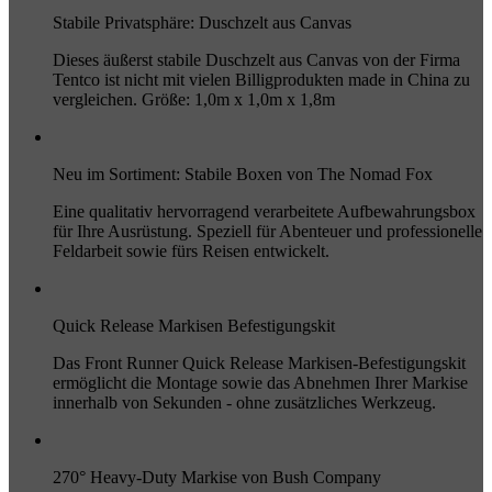
Stabile Privatsphäre: Duschzelt aus Canvas
Dieses äußerst stabile Duschzelt aus Canvas von der Firma
Tentco ist nicht mit vielen Billigprodukten made in China zu
vergleichen. Größe: 1,0m x 1,0m x 1,8m
Neu im Sortiment: Stabile Boxen von The Nomad Fox
Eine qualitativ hervorragend verarbeitete Aufbewahrungsbox
für Ihre Ausrüstung. Speziell für Abenteuer und professionelle
Feldarbeit sowie fürs Reisen entwickelt.
Quick Release Markisen Befestigungskit
Das Front Runner Quick Release Markisen-Befestigungskit
ermöglicht die Montage sowie das Abnehmen Ihrer Markise
innerhalb von Sekunden - ohne zusätzliches Werkzeug.
270° Heavy-Duty Markise von Bush Company