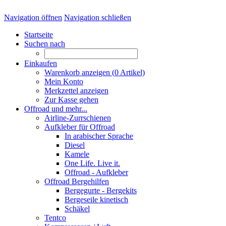
Navigation öffnen
Navigation schließen
Startseite
Suchen nach
Einkaufen
Warenkorb anzeigen (
0
Artikel)
Mein Konto
Merkzettel anzeigen
Zur Kasse gehen
Offroad und mehr...
Airline-Zurrschienen
Aufkleber für Offroad
In arabischer Sprache
Diesel
Kamele
One Life. Live it.
Offroad - Aufkleber
Offroad Bergehilfen
Bergegurte - Bergekits
Bergeseile kinetisch
Schäkel
Tentco