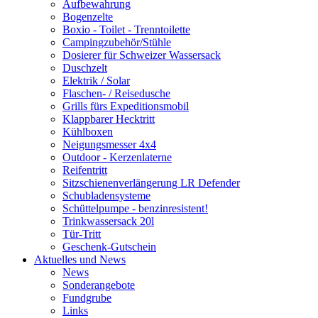
Aufbewahrung
Bogenzelte
Boxio - Toilet - Trenntoilette
Campingzubehör/Stühle
Dosierer für Schweizer Wassersack
Duschzelt
Elektrik / Solar
Flaschen- / Reisedusche
Grills fürs Expeditionsmobil
Klappbarer Hecktritt
Kühlboxen
Neigungsmesser 4x4
Outdoor - Kerzenlaterne
Reifentritt
Sitzschienenverlängerung LR Defender
Schubladensysteme
Schüttelpumpe - benzinresistent!
Trinkwassersack 20l
Tür-Tritt
Geschenk-Gutschein
Aktuelles und News
News
Sonderangebote
Fundgrube
Links