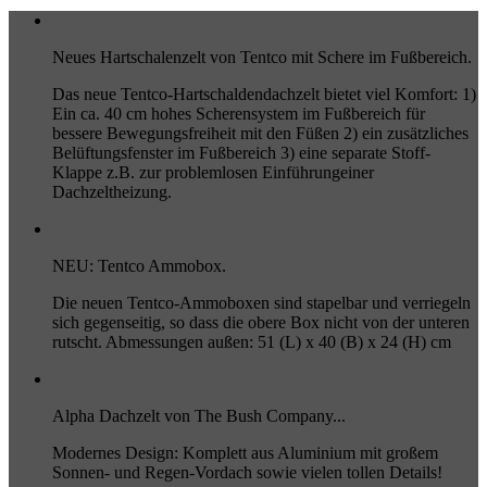
Neues Hartschalenzelt von Tentco mit Schere im Fußbereich.
Das neue Tentco-Hartschaldendachzelt bietet viel Komfort: 1)
Ein ca. 40 cm hohes Scherensystem im Fußbereich für
bessere Bewegungsfreiheit mit den Füßen 2) ein zusätzliches
Belüftungsfenster im Fußbereich 3) eine separate Stoff-
Klappe z.B. zur problemlosen Einführungeiner
Dachzeltheizung.
NEU: Tentco Ammobox.
Die neuen Tentco-Ammoboxen sind stapelbar und verriegeln
sich gegenseitig, so dass die obere Box nicht von der unteren
rutscht. Abmessungen außen: 51 (L) x 40 (B) x 24 (H) cm
Alpha Dachzelt von The Bush Company...
Modernes Design: Komplett aus Aluminium mit großem
Sonnen- und Regen-Vordach sowie vielen tollen Details!