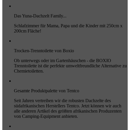
Das Yuna-Dachzelt Family...
Schlafzimmer für Mama, Papa und die Kinder mit 250cm x
200cm Fläche!
Trocken-Trenntoilette von Boxio
Ob unterwegs oder im Gartenhäuschen - die BOXIO
Trenntoilette ist die perfekte umweltfreundliche Alternative zu
Chemietoiletten.
Gesamte Produktpalette von Tentco
Seit Jahren vertreiben wir die robusten Dachzelte des
südafrikanischen Herstellers Tentco. Jetzt können wir auch
alle anderen Artikel des größten afrikanischen Produzenten
von Camping-Equipment anbieten.