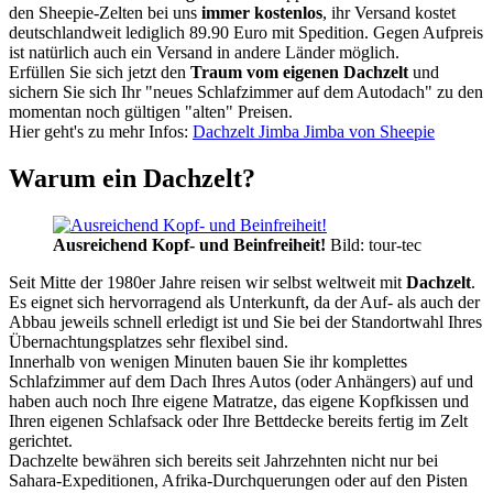
den Sheepie-Zelten bei uns
immer kostenlos
, ihr Versand kostet
deutschlandweit lediglich 89.90 Euro mit Spedition. Gegen Aufpreis
ist natürlich auch ein Versand in andere Länder möglich.
Erfüllen Sie sich jetzt den
Traum vom eigenen Dachzelt
und
sichern Sie sich Ihr "neues Schlafzimmer auf dem Autodach" zu den
momentan noch gültigen "alten" Preisen.
Hier geht's zu mehr Infos:
Dachzelt Jimba Jimba von Sheepie
Warum ein Dachzelt?
Ausreichend Kopf- und Beinfreiheit!
Bild: tour-tec
Seit Mitte der 1980er Jahre reisen wir selbst weltweit mit
Dachzelt
.
Es eignet sich hervorragend als Unterkunft, da der Auf- als auch der
Abbau jeweils schnell erledigt ist und Sie bei der Standortwahl Ihres
Übernachtungsplatzes sehr flexibel sind.
Innerhalb von wenigen Minuten bauen Sie ihr komplettes
Schlafzimmer auf dem Dach Ihres Autos (oder Anhängers) auf und
haben auch noch Ihre eigene Matratze, das eigene Kopfkissen und
Ihren eigenen Schlafsack oder Ihre Bettdecke bereits fertig im Zelt
gerichtet.
Dachzelte bewähren sich bereits seit Jahrzehnten nicht nur bei
Sahara-Expeditionen, Afrika-Durchquerungen oder auf den Pisten