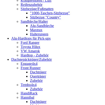
Kompressoren / Luft
Reifenzubehör
Sitzbezüge/Fußmatten
"1000-Taschen-Sitzbezug"
Sitzbezug "Country"
Sandbleche/Halter
Alu-Sandbleche
Maxtrax
Halterungen
Alu-Hardtops für Pick-ups
Ford Ranger
Toyota Hilux
VW Amarok
Hardtop - Zubehör
Dachgepäckträger/Zubehör
Engage4x4
Front Runner
Dachträger
Querträger
Zubehör
Tembo4x4
Zubehör
HandiRack
Hannibal
Dachträger