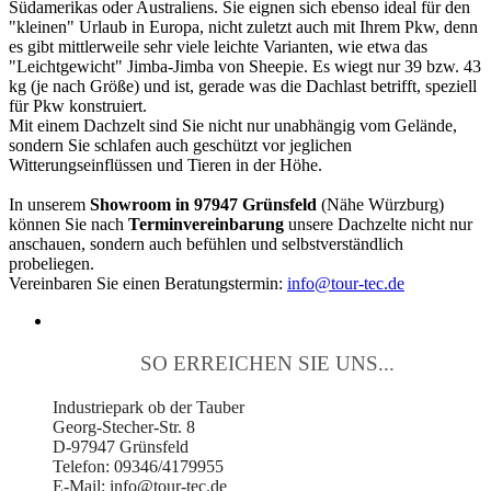
Südamerikas oder Australiens. Sie eignen sich ebenso ideal für den
"kleinen" Urlaub in Europa, nicht zuletzt auch mit Ihrem Pkw, denn
es gibt mittlerweile sehr viele leichte Varianten, wie etwa das
"Leichtgewicht" Jimba-Jimba von Sheepie. Es wiegt nur 39 bzw. 43
kg (je nach Größe) und ist, gerade was die Dachlast betrifft, speziell
für Pkw konstruiert.
Mit einem Dachzelt sind Sie nicht nur unabhängig vom Gelände,
sondern Sie schlafen auch geschützt vor jeglichen
Witterungseinflüssen und Tieren in der Höhe.
In unserem
Showroom in 97947 Grünsfeld
(Nähe Würzburg)
können Sie nach
Terminvereinbarung
unsere Dachzelte nicht nur
anschauen, sondern auch befühlen und selbstverständlich
probeliegen.
Vereinbaren Sie einen Beratungstermin:
info@tour-tec.de
SO ERREICHEN SIE UNS...
Industriepark ob der Tauber
Georg-Stecher-Str. 8
D-97947 Grünsfeld
Telefon: 09346/4179955
E-Mail: info@tour-tec.de