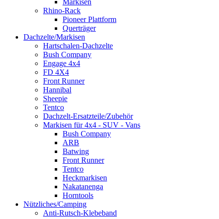
Markisen
Rhino-Rack
Pioneer Plattform
Querträger
Dachzelte/Markisen
Hartschalen-Dachzelte
Bush Company
Engage 4x4
FD 4X4
Front Runner
Hannibal
Sheepie
Tentco
Dachzelt-Ersatzteile/Zubehör
Markisen für 4x4 - SUV - Vans
Bush Company
ARB
Batwing
Front Runner
Tentco
Heckmarkisen
Nakatanenga
Horntools
Nützliches/Camping
Anti-Rutsch-Klebeband