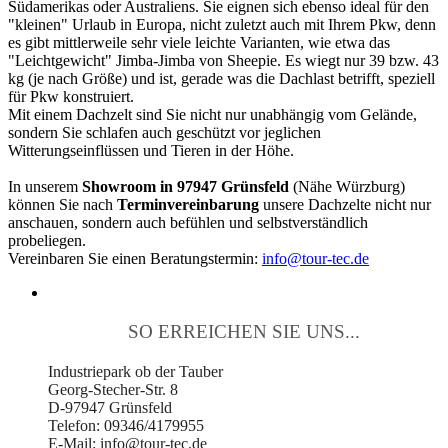
Südamerikas oder Australiens. Sie eignen sich ebenso ideal für den
"kleinen" Urlaub in Europa, nicht zuletzt auch mit Ihrem Pkw, denn
es gibt mittlerweile sehr viele leichte Varianten, wie etwa das
"Leichtgewicht" Jimba-Jimba von Sheepie. Es wiegt nur 39 bzw. 43
kg (je nach Größe) und ist, gerade was die Dachlast betrifft, speziell
für Pkw konstruiert.
Mit einem Dachzelt sind Sie nicht nur unabhängig vom Gelände,
sondern Sie schlafen auch geschützt vor jeglichen
Witterungseinflüssen und Tieren in der Höhe.
In unserem
Showroom in 97947 Grünsfeld
(Nähe Würzburg)
können Sie nach
Terminvereinbarung
unsere Dachzelte nicht nur
anschauen, sondern auch befühlen und selbstverständlich
probeliegen.
Vereinbaren Sie einen Beratungstermin:
info@tour-tec.de
SO ERREICHEN SIE UNS...
Industriepark ob der Tauber
Georg-Stecher-Str. 8
D-97947 Grünsfeld
Telefon: 09346/4179955
E-Mail: info@tour-tec.de