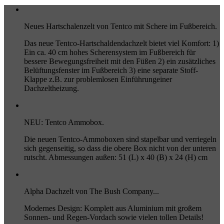
Neues Hartschalenzelt von Tentco mit Schere im Fußbereich.
Das neue Tentco-Hartschaldendachzelt bietet viel Komfort: 1)
Ein ca. 40 cm hohes Scherensystem im Fußbereich für
bessere Bewegungsfreiheit mit den Füßen 2) ein zusätzliches
Belüftungsfenster im Fußbereich 3) eine separate Stoff-
Klappe z.B. zur problemlosen Einführungeiner
Dachzeltheizung.
NEU: Tentco Ammobox.
Die neuen Tentco-Ammoboxen sind stapelbar und verriegeln
sich gegenseitig, so dass die obere Box nicht von der unteren
rutscht. Abmessungen außen: 51 (L) x 40 (B) x 24 (H) cm
Alpha Dachzelt von The Bush Company...
Modernes Design: Komplett aus Aluminium mit großem
Sonnen- und Regen-Vordach sowie vielen tollen Details!