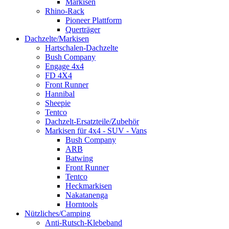
Markisen
Rhino-Rack
Pioneer Plattform
Querträger
Dachzelte/Markisen
Hartschalen-Dachzelte
Bush Company
Engage 4x4
FD 4X4
Front Runner
Hannibal
Sheepie
Tentco
Dachzelt-Ersatzteile/Zubehör
Markisen für 4x4 - SUV - Vans
Bush Company
ARB
Batwing
Front Runner
Tentco
Heckmarkisen
Nakatanenga
Horntools
Nützliches/Camping
Anti-Rutsch-Klebeband