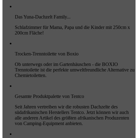
Das Yuna-Dachzelt Family...
Schlafzimmer für Mama, Papa und die Kinder mit 250cm x
200cm Fläche!
Trocken-Trenntoilette von Boxio
Ob unterwegs oder im Gartenhäuschen - die BOXIO
Trenntoilette ist die perfekte umweltfreundliche Alternative zu
Chemietoiletten.
Gesamte Produktpalette von Tentco
Seit Jahren vertreiben wir die robusten Dachzelte des
südafrikanischen Herstellers Tentco. Jetzt können wir auch
alle anderen Artikel des größten afrikanischen Produzenten
von Camping-Equipment anbieten.