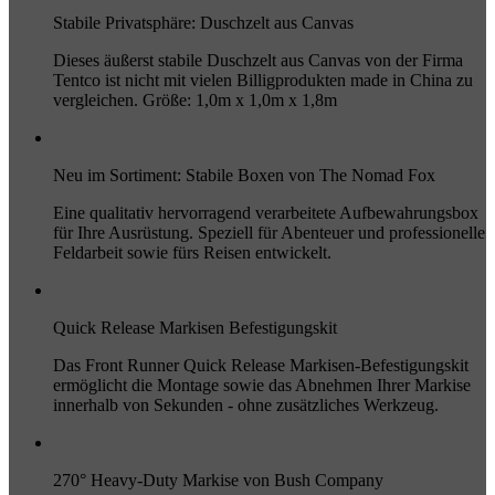
Stabile Privatsphäre: Duschzelt aus Canvas
Dieses äußerst stabile Duschzelt aus Canvas von der Firma
Tentco ist nicht mit vielen Billigprodukten made in China zu
vergleichen. Größe: 1,0m x 1,0m x 1,8m
Neu im Sortiment: Stabile Boxen von The Nomad Fox
Eine qualitativ hervorragend verarbeitete Aufbewahrungsbox
für Ihre Ausrüstung. Speziell für Abenteuer und professionelle
Feldarbeit sowie fürs Reisen entwickelt.
Quick Release Markisen Befestigungskit
Das Front Runner Quick Release Markisen-Befestigungskit
ermöglicht die Montage sowie das Abnehmen Ihrer Markise
innerhalb von Sekunden - ohne zusätzliches Werkzeug.
270° Heavy-Duty Markise von Bush Company