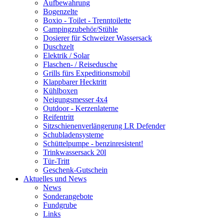
Aufbewahrung
Bogenzelte
Boxio - Toilet - Trenntoilette
Campingzubehör/Stühle
Dosierer für Schweizer Wassersack
Duschzelt
Elektrik / Solar
Flaschen- / Reisedusche
Grills fürs Expeditionsmobil
Klappbarer Hecktritt
Kühlboxen
Neigungsmesser 4x4
Outdoor - Kerzenlaterne
Reifentritt
Sitzschienenverlängerung LR Defender
Schubladensysteme
Schüttelpumpe - benzinresistent!
Trinkwassersack 20l
Tür-Tritt
Geschenk-Gutschein
Aktuelles und News
News
Sonderangebote
Fundgrube
Links