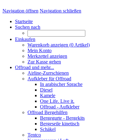
Navigation öffnen
Navigation schließen
Startseite
Suchen nach
Einkaufen
Warenkorb anzeigen (
0
Artikel)
Mein Konto
Merkzettel anzeigen
Zur Kasse gehen
Offroad und mehr...
Airline-Zurrschienen
Aufkleber für Offroad
In arabischer Sprache
Diesel
Kamele
One Life. Live it.
Offroad - Aufkleber
Offroad Bergehilfen
Bergegurte - Bergekits
Bergeseile kinetisch
Schäkel
Tentco