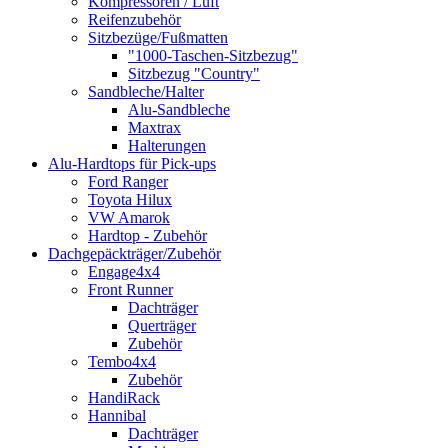
Kompressoren / Luft
Reifenzubehör
Sitzbezüge/Fußmatten
"1000-Taschen-Sitzbezug"
Sitzbezug "Country"
Sandbleche/Halter
Alu-Sandbleche
Maxtrax
Halterungen
Alu-Hardtops für Pick-ups
Ford Ranger
Toyota Hilux
VW Amarok
Hardtop - Zubehör
Dachgepäckträger/Zubehör
Engage4x4
Front Runner
Dachträger
Querträger
Zubehör
Tembo4x4
Zubehör
HandiRack
Hannibal
Dachträger