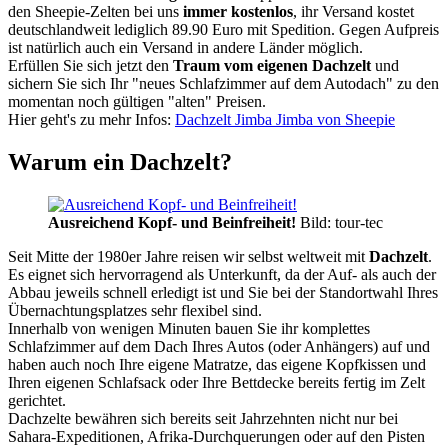
den Sheepie-Zelten bei uns
immer kostenlos
, ihr Versand kostet
deutschlandweit lediglich 89.90 Euro mit Spedition. Gegen Aufpreis
ist natürlich auch ein Versand in andere Länder möglich.
Erfüllen Sie sich jetzt den
Traum vom eigenen Dachzelt
und
sichern Sie sich Ihr "neues Schlafzimmer auf dem Autodach" zu den
momentan noch gültigen "alten" Preisen.
Hier geht's zu mehr Infos:
Dachzelt Jimba Jimba von Sheepie
Warum ein Dachzelt?
Ausreichend Kopf- und Beinfreiheit!
Bild: tour-tec
Seit Mitte der 1980er Jahre reisen wir selbst weltweit mit
Dachzelt
.
Es eignet sich hervorragend als Unterkunft, da der Auf- als auch der
Abbau jeweils schnell erledigt ist und Sie bei der Standortwahl Ihres
Übernachtungsplatzes sehr flexibel sind.
Innerhalb von wenigen Minuten bauen Sie ihr komplettes
Schlafzimmer auf dem Dach Ihres Autos (oder Anhängers) auf und
haben auch noch Ihre eigene Matratze, das eigene Kopfkissen und
Ihren eigenen Schlafsack oder Ihre Bettdecke bereits fertig im Zelt
gerichtet.
Dachzelte bewähren sich bereits seit Jahrzehnten nicht nur bei
Sahara-Expeditionen, Afrika-Durchquerungen oder auf den Pisten