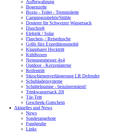
Aufbewahrung
Bogenzelte
Boxio - Toilet - Trenntoilette
Campingzubehör/Stühle
Dosierer für Schweizer Wassersack
Duschzelt
Elektrik / Solar
Flaschen- / Reisedusche
Grills fürs Expeditionsmobil
Klappbarer Hecktritt
Kühlboxen
Neigungsmesser 4x4
Outdoor - Kerzenlaterne
Reifentritt
Sitzschienenverlängerung LR Defender
Schubladensysteme
Schüttelpumpe - benzinresistent!
Trinkwassersack 20l
Tür-Tritt
Geschenk-Gutschein
Aktuelles und News
News
Sonderangebote
Fundgrube
Links