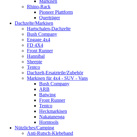
Markisen
Rhino-Rack
Pioneer Plattform
Querträger
Dachzelte/Markisen
Hartschalen-Dachzelte
Bush Company
Engage 4x4
FD 4X4
Front Runner
Hannibal
Sheepie
Tentco
Dachzelt-Ersatzteile/Zubehör
Markisen für 4x4 - SUV - Vans
Bush Company
ARB
Batwing
Front Runner
Tentco
Heckmarkisen
Nakatanenga
Horntools
Nützliches/Camping
Anti-Rutsch-Klebeband