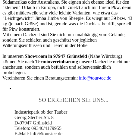
Südamerikas oder Australiens. Sie eignen sich ebenso ideal für den
"kleinen" Urlaub in Europa, nicht zuletzt auch mit Ihrem Pkw, denn
es gibt mittlerweile sehr viele leichte Varianten, wie etwa das
"Leichtgewicht" Jimba-Jimba von Sheepie. Es wiegt nur 39 bzw. 43
kg (je nach Größe) und ist, gerade was die Dachlast betrifft, speziell
für Pkw konstruiert.
Mit einem Dachzelt sind Sie nicht nur unabhängig vom Gelände,
sondern Sie schlafen auch geschützt vor jeglichen
Witterungseinflüssen und Tieren in der Höhe.
In unserem
Showroom in 97947 Grünsfeld
(Nähe Würzburg)
können Sie nach
Terminvereinbarung
unsere Dachzelte nicht nur
anschauen, sondern auch befühlen und selbstverständlich
probeliegen.
Vereinbaren Sie einen Beratungstermin:
info@tour-tec.de
SO ERREICHEN SIE UNS...
Industriepark ob der Tauber
Georg-Stecher-Str. 8
D-97947 Grünsfeld
Telefon: 09346/4179955
E-Mail: info@tour-tec.de