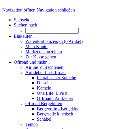
Navigation öffnen
Navigation schließen
Startseite
Suchen nach
Einkaufen
Warenkorb anzeigen (
0
Artikel)
Mein Konto
Merkzettel anzeigen
Zur Kasse gehen
Offroad und mehr...
Airline-Zurrschienen
Aufkleber für Offroad
In arabischer Sprache
Diesel
Kamele
One Life. Live it.
Offroad - Aufkleber
Offroad Bergehilfen
Bergegurte - Bergekits
Bergeseile kinetisch
Schäkel
Tentco