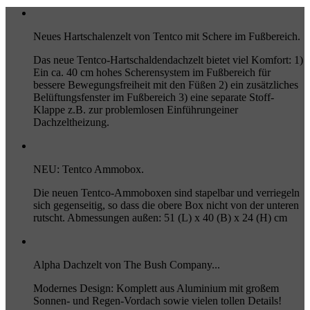
Neues Hartschalenzelt von Tentco mit Schere im Fußbereich.
Das neue Tentco-Hartschaldendachzelt bietet viel Komfort: 1)
Ein ca. 40 cm hohes Scherensystem im Fußbereich für
bessere Bewegungsfreiheit mit den Füßen 2) ein zusätzliches
Belüftungsfenster im Fußbereich 3) eine separate Stoff-
Klappe z.B. zur problemlosen Einführungeiner
Dachzeltheizung.
NEU: Tentco Ammobox.
Die neuen Tentco-Ammoboxen sind stapelbar und verriegeln
sich gegenseitig, so dass die obere Box nicht von der unteren
rutscht. Abmessungen außen: 51 (L) x 40 (B) x 24 (H) cm
Alpha Dachzelt von The Bush Company...
Modernes Design: Komplett aus Aluminium mit großem
Sonnen- und Regen-Vordach sowie vielen tollen Details!