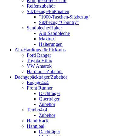
Kompressoren / Luft
Reifenzubehör
Sitzbezüge/Fußmatten
"1000-Taschen-Sitzbezug"
Sitzbezug "Country"
Sandbleche/Halter
Alu-Sandbleche
Maxtrax
Halterungen
Alu-Hardtops für Pick-ups
Ford Ranger
Toyota Hilux
VW Amarok
Hardtop - Zubehör
Dachgepäckträger/Zubehör
Engage4x4
Front Runner
Dachträger
Querträger
Zubehör
Tembo4x4
Zubehör
HandiRack
Hannibal
Dachträger