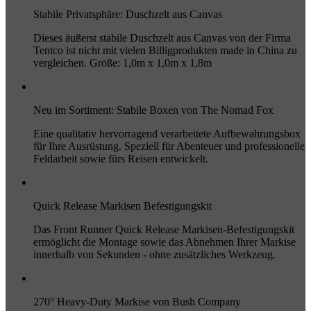
Stabile Privatsphäre: Duschzelt aus Canvas
Dieses äußerst stabile Duschzelt aus Canvas von der Firma
Tentco ist nicht mit vielen Billigprodukten made in China zu
vergleichen. Größe: 1,0m x 1,0m x 1,8m
Neu im Sortiment: Stabile Boxen von The Nomad Fox
Eine qualitativ hervorragend verarbeitete Aufbewahrungsbox
für Ihre Ausrüstung. Speziell für Abenteuer und professionelle
Feldarbeit sowie fürs Reisen entwickelt.
Quick Release Markisen Befestigungskit
Das Front Runner Quick Release Markisen-Befestigungskit
ermöglicht die Montage sowie das Abnehmen Ihrer Markise
innerhalb von Sekunden - ohne zusätzliches Werkzeug.
270° Heavy-Duty Markise von Bush Company