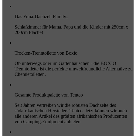
Das Yuna-Dachzelt Family...
Schlafzimmer für Mama, Papa und die Kinder mit 250cm x
200cm Fläche!
Trocken-Trenntoilette von Boxio
Ob unterwegs oder im Gartenhäuschen - die BOXIO
Trenntoilette ist die perfekte umweltfreundliche Alternative zu
Chemietoiletten.
Gesamte Produktpalette von Tentco
Seit Jahren vertreiben wir die robusten Dachzelte des
südafrikanischen Herstellers Tentco. Jetzt können wir auch
alle anderen Artikel des größten afrikanischen Produzenten
von Camping-Equipment anbieten.