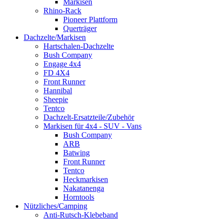
Markisen
Rhino-Rack
Pioneer Plattform
Querträger
Dachzelte/Markisen
Hartschalen-Dachzelte
Bush Company
Engage 4x4
FD 4X4
Front Runner
Hannibal
Sheepie
Tentco
Dachzelt-Ersatzteile/Zubehör
Markisen für 4x4 - SUV - Vans
Bush Company
ARB
Batwing
Front Runner
Tentco
Heckmarkisen
Nakatanenga
Horntools
Nützliches/Camping
Anti-Rutsch-Klebeband