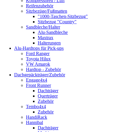
Kompressoren / Luft
Reifenzubehör
Sitzbezüge/Fußmatten
"1000-Taschen-Sitzbezug"
Sitzbezug "Country"
Sandbleche/Halter
Alu-Sandbleche
Maxtrax
Halterungen
Alu-Hardtops für Pick-ups
Ford Ranger
Toyota Hilux
VW Amarok
Hardtop - Zubehör
Dachgepäckträger/Zubehör
Engage4x4
Front Runner
Dachträger
Querträger
Zubehör
Tembo4x4
Zubehör
HandiRack
Hannibal
Dachträger