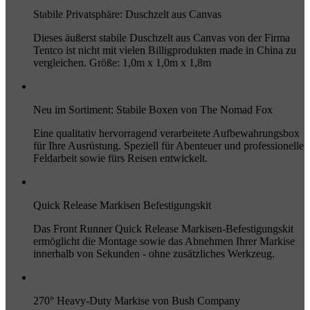
Stabile Privatsphäre: Duschzelt aus Canvas
Dieses äußerst stabile Duschzelt aus Canvas von der Firma
Tentco ist nicht mit vielen Billigprodukten made in China zu
vergleichen. Größe: 1,0m x 1,0m x 1,8m
Neu im Sortiment: Stabile Boxen von The Nomad Fox
Eine qualitativ hervorragend verarbeitete Aufbewahrungsbox
für Ihre Ausrüstung. Speziell für Abenteuer und professionelle
Feldarbeit sowie fürs Reisen entwickelt.
Quick Release Markisen Befestigungskit
Das Front Runner Quick Release Markisen-Befestigungskit
ermöglicht die Montage sowie das Abnehmen Ihrer Markise
innerhalb von Sekunden - ohne zusätzliches Werkzeug.
270° Heavy-Duty Markise von Bush Company