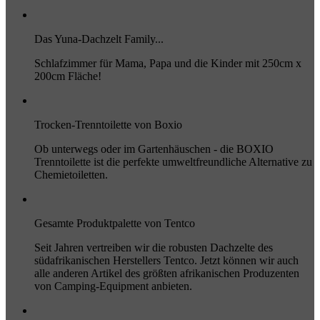
Das Yuna-Dachzelt Family...
Schlafzimmer für Mama, Papa und die Kinder mit 250cm x
200cm Fläche!
Trocken-Trenntoilette von Boxio
Ob unterwegs oder im Gartenhäuschen - die BOXIO
Trenntoilette ist die perfekte umweltfreundliche Alternative zu
Chemietoiletten.
Gesamte Produktpalette von Tentco
Seit Jahren vertreiben wir die robusten Dachzelte des
südafrikanischen Herstellers Tentco. Jetzt können wir auch
alle anderen Artikel des größten afrikanischen Produzenten
von Camping-Equipment anbieten.