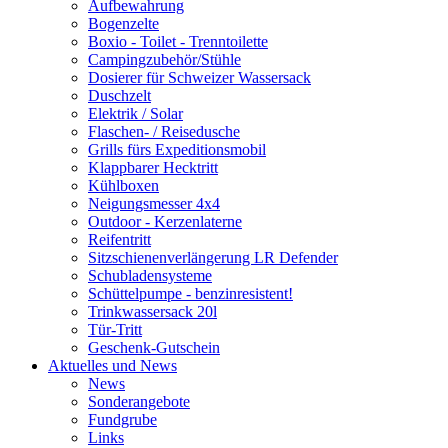
Aufbewahrung
Bogenzelte
Boxio - Toilet - Trenntoilette
Campingzubehör/Stühle
Dosierer für Schweizer Wassersack
Duschzelt
Elektrik / Solar
Flaschen- / Reisedusche
Grills fürs Expeditionsmobil
Klappbarer Hecktritt
Kühlboxen
Neigungsmesser 4x4
Outdoor - Kerzenlaterne
Reifentritt
Sitzschienenverlängerung LR Defender
Schubladensysteme
Schüttelpumpe - benzinresistent!
Trinkwassersack 20l
Tür-Tritt
Geschenk-Gutschein
Aktuelles und News
News
Sonderangebote
Fundgrube
Links