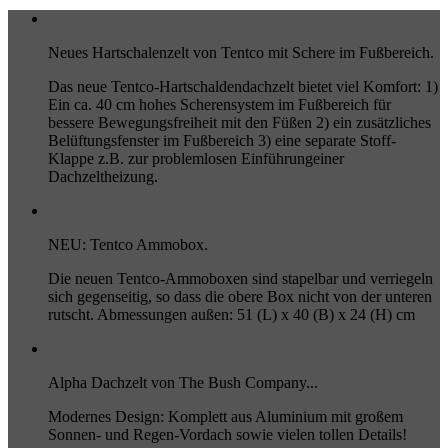
Neues Hartschalenzelt von Tentco mit Schere im Fußbereich.
Das neue Tentco-Hartschaldendachzelt bietet viel Komfort: 1)
Ein ca. 40 cm hohes Scherensystem im Fußbereich für
bessere Bewegungsfreiheit mit den Füßen 2) ein zusätzliches
Belüftungsfenster im Fußbereich 3) eine separate Stoff-
Klappe z.B. zur problemlosen Einführungeiner
Dachzeltheizung.
NEU: Tentco Ammobox.
Die neuen Tentco-Ammoboxen sind stapelbar und verriegeln
sich gegenseitig, so dass die obere Box nicht von der unteren
rutscht. Abmessungen außen: 51 (L) x 40 (B) x 24 (H) cm
Alpha Dachzelt von The Bush Company...
Modernes Design: Komplett aus Aluminium mit großem
Sonnen- und Regen-Vordach sowie vielen tollen Details!