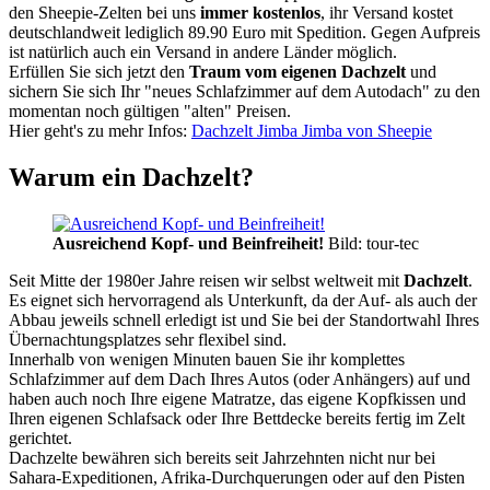
den Sheepie-Zelten bei uns
immer kostenlos
, ihr Versand kostet
deutschlandweit lediglich 89.90 Euro mit Spedition. Gegen Aufpreis
ist natürlich auch ein Versand in andere Länder möglich.
Erfüllen Sie sich jetzt den
Traum vom eigenen Dachzelt
und
sichern Sie sich Ihr "neues Schlafzimmer auf dem Autodach" zu den
momentan noch gültigen "alten" Preisen.
Hier geht's zu mehr Infos:
Dachzelt Jimba Jimba von Sheepie
Warum ein Dachzelt?
Ausreichend Kopf- und Beinfreiheit!
Bild: tour-tec
Seit Mitte der 1980er Jahre reisen wir selbst weltweit mit
Dachzelt
.
Es eignet sich hervorragend als Unterkunft, da der Auf- als auch der
Abbau jeweils schnell erledigt ist und Sie bei der Standortwahl Ihres
Übernachtungsplatzes sehr flexibel sind.
Innerhalb von wenigen Minuten bauen Sie ihr komplettes
Schlafzimmer auf dem Dach Ihres Autos (oder Anhängers) auf und
haben auch noch Ihre eigene Matratze, das eigene Kopfkissen und
Ihren eigenen Schlafsack oder Ihre Bettdecke bereits fertig im Zelt
gerichtet.
Dachzelte bewähren sich bereits seit Jahrzehnten nicht nur bei
Sahara-Expeditionen, Afrika-Durchquerungen oder auf den Pisten