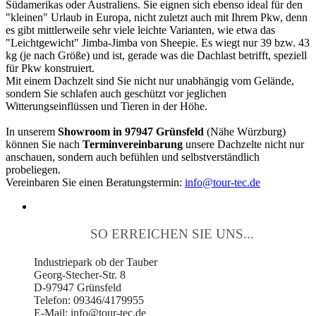
Südamerikas oder Australiens. Sie eignen sich ebenso ideal für den
"kleinen" Urlaub in Europa, nicht zuletzt auch mit Ihrem Pkw, denn
es gibt mittlerweile sehr viele leichte Varianten, wie etwa das
"Leichtgewicht" Jimba-Jimba von Sheepie. Es wiegt nur 39 bzw. 43
kg (je nach Größe) und ist, gerade was die Dachlast betrifft, speziell
für Pkw konstruiert.
Mit einem Dachzelt sind Sie nicht nur unabhängig vom Gelände,
sondern Sie schlafen auch geschützt vor jeglichen
Witterungseinflüssen und Tieren in der Höhe.
In unserem
Showroom in 97947 Grünsfeld
(Nähe Würzburg)
können Sie nach
Terminvereinbarung
unsere Dachzelte nicht nur
anschauen, sondern auch befühlen und selbstverständlich
probeliegen.
Vereinbaren Sie einen Beratungstermin:
info@tour-tec.de
SO ERREICHEN SIE UNS...
Industriepark ob der Tauber
Georg-Stecher-Str. 8
D-97947 Grünsfeld
Telefon: 09346/4179955
E-Mail: info@tour-tec.de