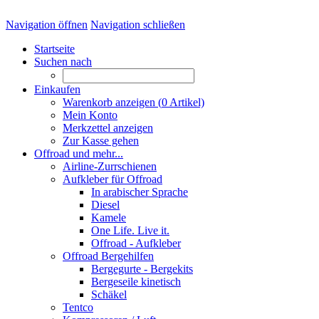
Navigation öffnen
Navigation schließen
Startseite
Suchen nach
Einkaufen
Warenkorb anzeigen (
0
Artikel)
Mein Konto
Merkzettel anzeigen
Zur Kasse gehen
Offroad und mehr...
Airline-Zurrschienen
Aufkleber für Offroad
In arabischer Sprache
Diesel
Kamele
One Life. Live it.
Offroad - Aufkleber
Offroad Bergehilfen
Bergegurte - Bergekits
Bergeseile kinetisch
Schäkel
Tentco