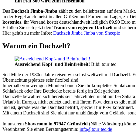
Ein Fiat 500 wird zum Reisemobil.
Das
Dachzelt
Jimba-Jimba
zählt zu den beliebtesten auf dem Markt
in der Regel auch meist in allen Größen und Farben auf Lager, zu Tie
kostenlos
, ihr Versand kostet deutschlandweit lediglich 89.90 Euro m
Erfüllen Sie sich jetzt den
Traum vom eigenen Dachzelt
und sichern
Hier geht's zu mehr Infos:
Dachzelt Jimba Jimba von Sheepie
Warum ein Dachzelt?
Ausreichend Kopf- und Beinfreiheit!
Bild: tour-tec
Seit Mitte der 1980er Jahre reisen wir selbst weltweit mit
Dachzelt
. E
Übernachtungsplatzes sehr flexibel sind.
Innerhalb von wenigen Minuten bauen Sie ihr komplettes Schlafzimme
Schlafsack oder Ihre Bettdecke bereits fertig im Zelt gerichtet.
Dachzelte bewähren sich bereits seit Jahrzehnten nicht nur bei Sahar
Urlaub in Europa, nicht zuletzt auch mit Ihrem Pkw, denn es gibt mit
und ist, gerade was die Dachlast betrifft, speziell für Pkw konstruiert.
Mit einem Dachzelt sind Sie nicht nur unabhängig vom Gelände, sonde
In unserem
Showroom in 97947 Grünsfeld
(Nähe Würzburg) könne
Vereinbaren Sie einen Beratungstermin:
info@tour-tec.de