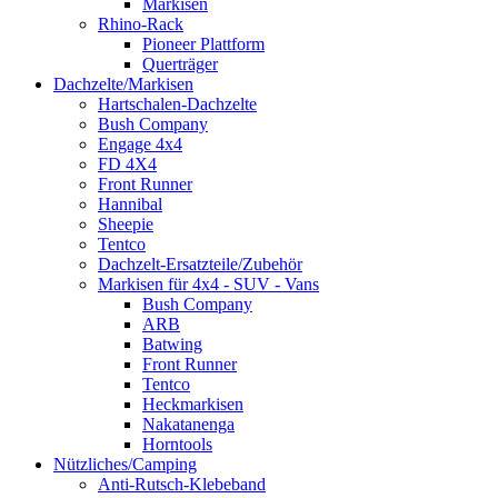
Markisen
Rhino-Rack
Pioneer Plattform
Querträger
Dachzelte/Markisen
Hartschalen-Dachzelte
Bush Company
Engage 4x4
FD 4X4
Front Runner
Hannibal
Sheepie
Tentco
Dachzelt-Ersatzteile/Zubehör
Markisen für 4x4 - SUV - Vans
Bush Company
ARB
Batwing
Front Runner
Tentco
Heckmarkisen
Nakatanenga
Horntools
Nützliches/Camping
Anti-Rutsch-Klebeband