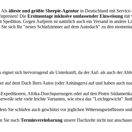
. Als
älteste und größte Sheepie-Agentur
in Deutschland mit Service-P
fstpreisen! Die
Erstmontage inklusive umfassender Einweisung
mit 
it Spedition. Gegen Aufpreis ist natürlich auch ein Versand in andere 
 Sie sich Ihr "neues Schlafzimmer auf dem Autodach" zu den momentan
s eignet sich hervorragend als Unterkunft, da der Auf- als auch der Abba
r auf dem Dach Ihres Autos (oder Anhängers) auf und haben auch noch
a-Expeditionen, Afrika-Durchquerungen oder auf den Pisten Südamerikas
tlerweile sehr viele leichte Varianten, wie etwa das "Leichtgewicht" J
rn Sie schlafen auch geschützt vor jeglichen Witterungseinflüssen und
n Sie nach
Terminvereinbarung
unsere Dachzelte nicht nur anschauen