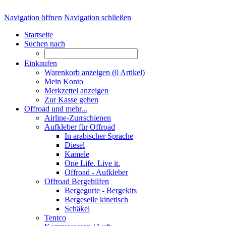
Navigation öffnen
Navigation schließen
Startseite
Suchen nach
Einkaufen
Warenkorb anzeigen (
0
Artikel)
Mein Konto
Merkzettel anzeigen
Zur Kasse gehen
Offroad und mehr...
Airline-Zurrschienen
Aufkleber für Offroad
In arabischer Sprache
Diesel
Kamele
One Life. Live it.
Offroad - Aufkleber
Offroad Bergehilfen
Bergegurte - Bergekits
Bergeseile kinetisch
Schäkel
Tentco