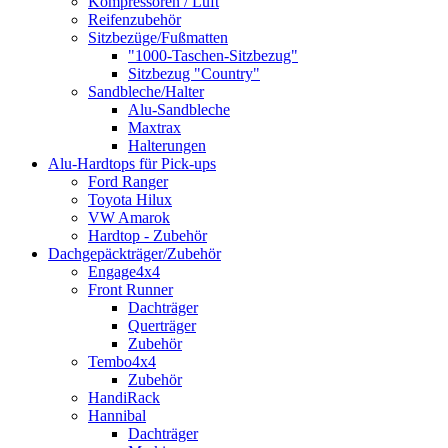
Kompressoren / Luft
Reifenzubehör
Sitzbezüge/Fußmatten
"1000-Taschen-Sitzbezug"
Sitzbezug "Country"
Sandbleche/Halter
Alu-Sandbleche
Maxtrax
Halterungen
Alu-Hardtops für Pick-ups
Ford Ranger
Toyota Hilux
VW Amarok
Hardtop - Zubehör
Dachgepäckträger/Zubehör
Engage4x4
Front Runner
Dachträger
Querträger
Zubehör
Tembo4x4
Zubehör
HandiRack
Hannibal
Dachträger