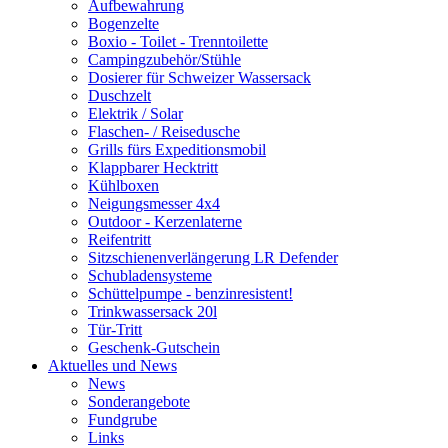
Aufbewahrung
Bogenzelte
Boxio - Toilet - Trenntoilette
Campingzubehör/Stühle
Dosierer für Schweizer Wassersack
Duschzelt
Elektrik / Solar
Flaschen- / Reisedusche
Grills fürs Expeditionsmobil
Klappbarer Hecktritt
Kühlboxen
Neigungsmesser 4x4
Outdoor - Kerzenlaterne
Reifentritt
Sitzschienenverlängerung LR Defender
Schubladensysteme
Schüttelpumpe - benzinresistent!
Trinkwassersack 20l
Tür-Tritt
Geschenk-Gutschein
Aktuelles und News
News
Sonderangebote
Fundgrube
Links