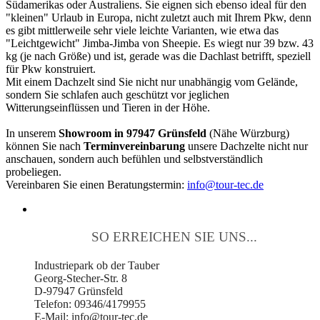
Südamerikas oder Australiens. Sie eignen sich ebenso ideal für den
"kleinen" Urlaub in Europa, nicht zuletzt auch mit Ihrem Pkw, denn
es gibt mittlerweile sehr viele leichte Varianten, wie etwa das
"Leichtgewicht" Jimba-Jimba von Sheepie. Es wiegt nur 39 bzw. 43
kg (je nach Größe) und ist, gerade was die Dachlast betrifft, speziell
für Pkw konstruiert.
Mit einem Dachzelt sind Sie nicht nur unabhängig vom Gelände,
sondern Sie schlafen auch geschützt vor jeglichen
Witterungseinflüssen und Tieren in der Höhe.
In unserem
Showroom in 97947 Grünsfeld
(Nähe Würzburg)
können Sie nach
Terminvereinbarung
unsere Dachzelte nicht nur
anschauen, sondern auch befühlen und selbstverständlich
probeliegen.
Vereinbaren Sie einen Beratungstermin:
info@tour-tec.de
SO ERREICHEN SIE UNS...
Industriepark ob der Tauber
Georg-Stecher-Str. 8
D-97947 Grünsfeld
Telefon: 09346/4179955
E-Mail: info@tour-tec.de