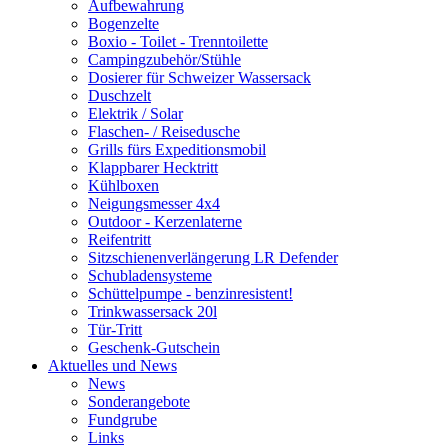
Aufbewahrung
Bogenzelte
Boxio - Toilet - Trenntoilette
Campingzubehör/Stühle
Dosierer für Schweizer Wassersack
Duschzelt
Elektrik / Solar
Flaschen- / Reisedusche
Grills fürs Expeditionsmobil
Klappbarer Hecktritt
Kühlboxen
Neigungsmesser 4x4
Outdoor - Kerzenlaterne
Reifentritt
Sitzschienenverlängerung LR Defender
Schubladensysteme
Schüttelpumpe - benzinresistent!
Trinkwassersack 20l
Tür-Tritt
Geschenk-Gutschein
Aktuelles und News
News
Sonderangebote
Fundgrube
Links