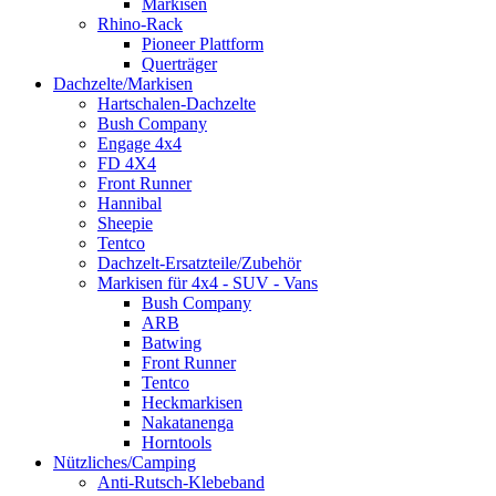
Markisen
Rhino-Rack
Pioneer Plattform
Querträger
Dachzelte/Markisen
Hartschalen-Dachzelte
Bush Company
Engage 4x4
FD 4X4
Front Runner
Hannibal
Sheepie
Tentco
Dachzelt-Ersatzteile/Zubehör
Markisen für 4x4 - SUV - Vans
Bush Company
ARB
Batwing
Front Runner
Tentco
Heckmarkisen
Nakatanenga
Horntools
Nützliches/Camping
Anti-Rutsch-Klebeband