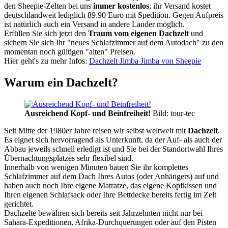
den Sheepie-Zelten bei uns
immer kostenlos
, ihr Versand kostet
deutschlandweit lediglich 89.90 Euro mit Spedition. Gegen Aufpreis
ist natürlich auch ein Versand in andere Länder möglich.
Erfüllen Sie sich jetzt den
Traum vom eigenen Dachzelt
und
sichern Sie sich Ihr "neues Schlafzimmer auf dem Autodach" zu den
momentan noch gültigen "alten" Preisen.
Hier geht's zu mehr Infos:
Dachzelt Jimba Jimba von Sheepie
Warum ein Dachzelt?
Ausreichend Kopf- und Beinfreiheit!
Bild: tour-tec
Seit Mitte der 1980er Jahre reisen wir selbst weltweit mit
Dachzelt
.
Es eignet sich hervorragend als Unterkunft, da der Auf- als auch der
Abbau jeweils schnell erledigt ist und Sie bei der Standortwahl Ihres
Übernachtungsplatzes sehr flexibel sind.
Innerhalb von wenigen Minuten bauen Sie ihr komplettes
Schlafzimmer auf dem Dach Ihres Autos (oder Anhängers) auf und
haben auch noch Ihre eigene Matratze, das eigene Kopfkissen und
Ihren eigenen Schlafsack oder Ihre Bettdecke bereits fertig im Zelt
gerichtet.
Dachzelte bewähren sich bereits seit Jahrzehnten nicht nur bei
Sahara-Expeditionen, Afrika-Durchquerungen oder auf den Pisten