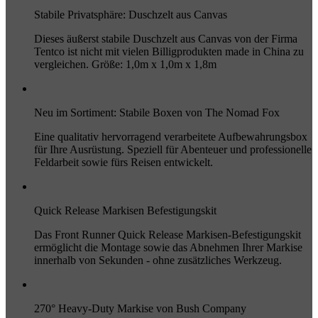
Stabile Privatsphäre: Duschzelt aus Canvas
Dieses äußerst stabile Duschzelt aus Canvas von der Firma
Tentco ist nicht mit vielen Billigprodukten made in China zu
vergleichen. Größe: 1,0m x 1,0m x 1,8m
Neu im Sortiment: Stabile Boxen von The Nomad Fox
Eine qualitativ hervorragend verarbeitete Aufbewahrungsbox
für Ihre Ausrüstung. Speziell für Abenteuer und professionelle
Feldarbeit sowie fürs Reisen entwickelt.
Quick Release Markisen Befestigungskit
Das Front Runner Quick Release Markisen-Befestigungskit
ermöglicht die Montage sowie das Abnehmen Ihrer Markise
innerhalb von Sekunden - ohne zusätzliches Werkzeug.
270° Heavy-Duty Markise von Bush Company