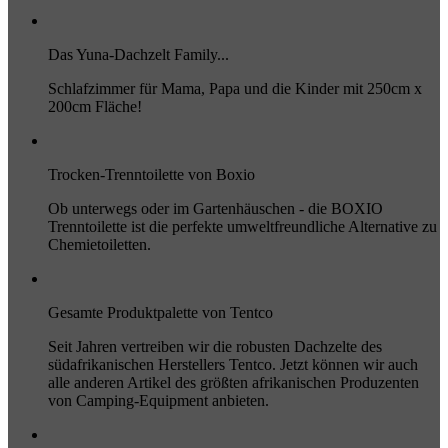
Das Yuna-Dachzelt Family...
Schlafzimmer für Mama, Papa und die Kinder mit 250cm x
200cm Fläche!
Trocken-Trenntoilette von Boxio
Ob unterwegs oder im Gartenhäuschen - die BOXIO
Trenntoilette ist die perfekte umweltfreundliche Alternative zu
Chemietoiletten.
Gesamte Produktpalette von Tentco
Seit Jahren vertreiben wir die robusten Dachzelte des
südafrikanischen Herstellers Tentco. Jetzt können wir auch
alle anderen Artikel des größten afrikanischen Produzenten
von Camping-Equipment anbieten.