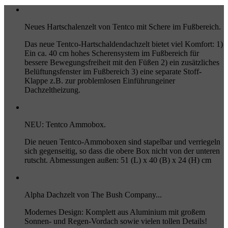
Neues Hartschalenzelt von Tentco mit Schere im Fußbereich.
Das neue Tentco-Hartschaldendachzelt bietet viel Komfort: 1)
Ein ca. 40 cm hohes Scherensystem im Fußbereich für
bessere Bewegungsfreiheit mit den Füßen 2) ein zusätzliches
Belüftungsfenster im Fußbereich 3) eine separate Stoff-
Klappe z.B. zur problemlosen Einführungeiner
Dachzeltheizung.
NEU: Tentco Ammobox.
Die neuen Tentco-Ammoboxen sind stapelbar und verriegeln
sich gegenseitig, so dass die obere Box nicht von der unteren
rutscht. Abmessungen außen: 51 (L) x 40 (B) x 24 (H) cm
Alpha Dachzelt von The Bush Company...
Modernes Design: Komplett aus Aluminium mit großem
Sonnen- und Regen-Vordach sowie vielen tollen Details!