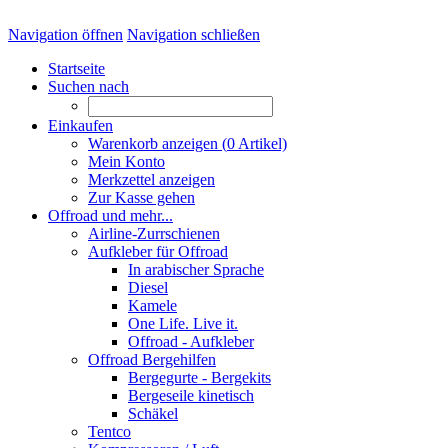
Navigation öffnen
Navigation schließen
Startseite
Suchen nach
Einkaufen
Warenkorb anzeigen (
0
Artikel)
Mein Konto
Merkzettel anzeigen
Zur Kasse gehen
Offroad und mehr...
Airline-Zurrschienen
Aufkleber für Offroad
In arabischer Sprache
Diesel
Kamele
One Life. Live it.
Offroad - Aufkleber
Offroad Bergehilfen
Bergegurte - Bergekits
Bergeseile kinetisch
Schäkel
Tentco