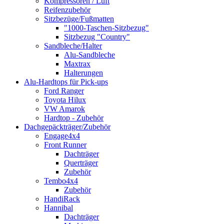
Kompressoren / Luft
Reifenzubehör
Sitzbezüge/Fußmatten
"1000-Taschen-Sitzbezug"
Sitzbezug "Country"
Sandbleche/Halter
Alu-Sandbleche
Maxtrax
Halterungen
Alu-Hardtops für Pick-ups
Ford Ranger
Toyota Hilux
VW Amarok
Hardtop - Zubehör
Dachgepäckträger/Zubehör
Engage4x4
Front Runner
Dachträger
Querträger
Zubehör
Tembo4x4
Zubehör
HandiRack
Hannibal
Dachträger