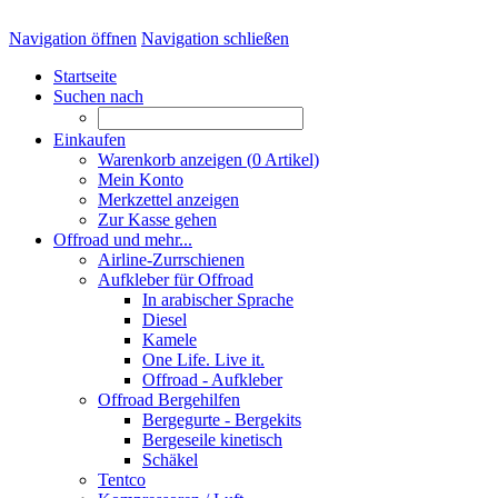
Navigation öffnen
Navigation schließen
Startseite
Suchen nach
Einkaufen
Warenkorb anzeigen (
0
Artikel)
Mein Konto
Merkzettel anzeigen
Zur Kasse gehen
Offroad und mehr...
Airline-Zurrschienen
Aufkleber für Offroad
In arabischer Sprache
Diesel
Kamele
One Life. Live it.
Offroad - Aufkleber
Offroad Bergehilfen
Bergegurte - Bergekits
Bergeseile kinetisch
Schäkel
Tentco