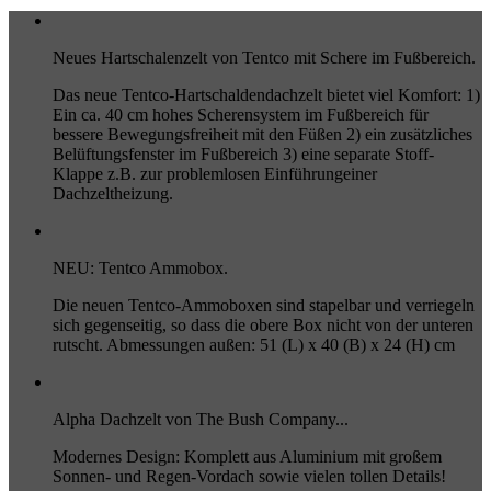
Neues Hartschalenzelt von Tentco mit Schere im Fußbereich.
Das neue Tentco-Hartschaldendachzelt bietet viel Komfort: 1)
Ein ca. 40 cm hohes Scherensystem im Fußbereich für
bessere Bewegungsfreiheit mit den Füßen 2) ein zusätzliches
Belüftungsfenster im Fußbereich 3) eine separate Stoff-
Klappe z.B. zur problemlosen Einführungeiner
Dachzeltheizung.
NEU: Tentco Ammobox.
Die neuen Tentco-Ammoboxen sind stapelbar und verriegeln
sich gegenseitig, so dass die obere Box nicht von der unteren
rutscht. Abmessungen außen: 51 (L) x 40 (B) x 24 (H) cm
Alpha Dachzelt von The Bush Company...
Modernes Design: Komplett aus Aluminium mit großem
Sonnen- und Regen-Vordach sowie vielen tollen Details!