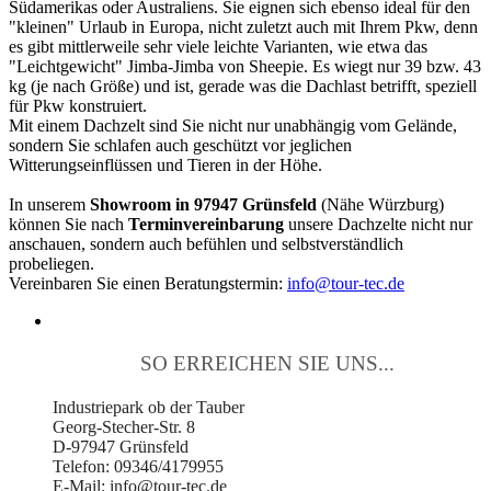
Südamerikas oder Australiens. Sie eignen sich ebenso ideal für den
"kleinen" Urlaub in Europa, nicht zuletzt auch mit Ihrem Pkw, denn
es gibt mittlerweile sehr viele leichte Varianten, wie etwa das
"Leichtgewicht" Jimba-Jimba von Sheepie. Es wiegt nur 39 bzw. 43
kg (je nach Größe) und ist, gerade was die Dachlast betrifft, speziell
für Pkw konstruiert.
Mit einem Dachzelt sind Sie nicht nur unabhängig vom Gelände,
sondern Sie schlafen auch geschützt vor jeglichen
Witterungseinflüssen und Tieren in der Höhe.
In unserem
Showroom in 97947 Grünsfeld
(Nähe Würzburg)
können Sie nach
Terminvereinbarung
unsere Dachzelte nicht nur
anschauen, sondern auch befühlen und selbstverständlich
probeliegen.
Vereinbaren Sie einen Beratungstermin:
info@tour-tec.de
SO ERREICHEN SIE UNS...
Industriepark ob der Tauber
Georg-Stecher-Str. 8
D-97947 Grünsfeld
Telefon: 09346/4179955
E-Mail: info@tour-tec.de