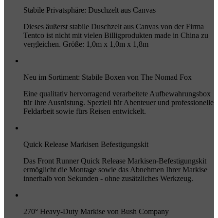
Stabile Privatsphäre: Duschzelt aus Canvas
Dieses äußerst stabile Duschzelt aus Canvas von der Firma
Tentco ist nicht mit vielen Billigprodukten made in China zu
vergleichen. Größe: 1,0m x 1,0m x 1,8m
Neu im Sortiment: Stabile Boxen von The Nomad Fox
Eine qualitativ hervorragend verarbeitete Aufbewahrungsbox
für Ihre Ausrüstung. Speziell für Abenteuer und professionelle
Feldarbeit sowie fürs Reisen entwickelt.
Quick Release Markisen Befestigungskit
Das Front Runner Quick Release Markisen-Befestigungskit
ermöglicht die Montage sowie das Abnehmen Ihrer Markise
innerhalb von Sekunden - ohne zusätzliches Werkzeug.
270° Heavy-Duty Markise von Bush Company