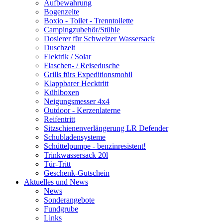
Aufbewahrung
Bogenzelte
Boxio - Toilet - Trenntoilette
Campingzubehör/Stühle
Dosierer für Schweizer Wassersack
Duschzelt
Elektrik / Solar
Flaschen- / Reisedusche
Grills fürs Expeditionsmobil
Klappbarer Hecktritt
Kühlboxen
Neigungsmesser 4x4
Outdoor - Kerzenlaterne
Reifentritt
Sitzschienenverlängerung LR Defender
Schubladensysteme
Schüttelpumpe - benzinresistent!
Trinkwassersack 20l
Tür-Tritt
Geschenk-Gutschein
Aktuelles und News
News
Sonderangebote
Fundgrube
Links