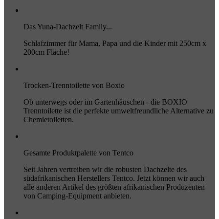
Das Yuna-Dachzelt Family...
Schlafzimmer für Mama, Papa und die Kinder mit 250cm x
200cm Fläche!
Trocken-Trenntoilette von Boxio
Ob unterwegs oder im Gartenhäuschen - die BOXIO
Trenntoilette ist die perfekte umweltfreundliche Alternative zu
Chemietoiletten.
Gesamte Produktpalette von Tentco
Seit Jahren vertreiben wir die robusten Dachzelte des
südafrikanischen Herstellers Tentco. Jetzt können wir auch
alle anderen Artikel des größten afrikanischen Produzenten
von Camping-Equipment anbieten.