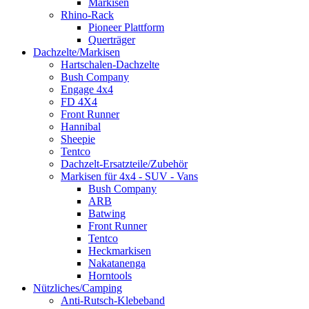
Markisen
Rhino-Rack
Pioneer Plattform
Querträger
Dachzelte/Markisen
Hartschalen-Dachzelte
Bush Company
Engage 4x4
FD 4X4
Front Runner
Hannibal
Sheepie
Tentco
Dachzelt-Ersatzteile/Zubehör
Markisen für 4x4 - SUV - Vans
Bush Company
ARB
Batwing
Front Runner
Tentco
Heckmarkisen
Nakatanenga
Horntools
Nützliches/Camping
Anti-Rutsch-Klebeband