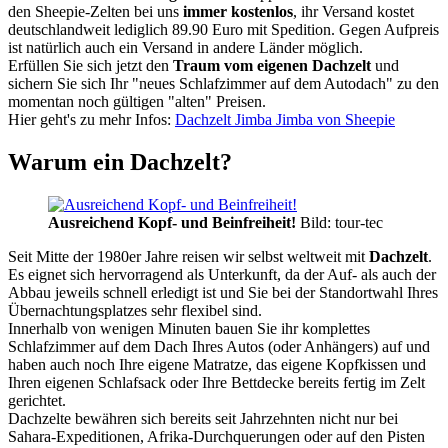
den Sheepie-Zelten bei uns
immer kostenlos
, ihr Versand kostet
deutschlandweit lediglich 89.90 Euro mit Spedition. Gegen Aufpreis
ist natürlich auch ein Versand in andere Länder möglich.
Erfüllen Sie sich jetzt den
Traum vom eigenen Dachzelt
und
sichern Sie sich Ihr "neues Schlafzimmer auf dem Autodach" zu den
momentan noch gültigen "alten" Preisen.
Hier geht's zu mehr Infos:
Dachzelt Jimba Jimba von Sheepie
Warum ein Dachzelt?
Ausreichend Kopf- und Beinfreiheit!
Bild: tour-tec
Seit Mitte der 1980er Jahre reisen wir selbst weltweit mit
Dachzelt
.
Es eignet sich hervorragend als Unterkunft, da der Auf- als auch der
Abbau jeweils schnell erledigt ist und Sie bei der Standortwahl Ihres
Übernachtungsplatzes sehr flexibel sind.
Innerhalb von wenigen Minuten bauen Sie ihr komplettes
Schlafzimmer auf dem Dach Ihres Autos (oder Anhängers) auf und
haben auch noch Ihre eigene Matratze, das eigene Kopfkissen und
Ihren eigenen Schlafsack oder Ihre Bettdecke bereits fertig im Zelt
gerichtet.
Dachzelte bewähren sich bereits seit Jahrzehnten nicht nur bei
Sahara-Expeditionen, Afrika-Durchquerungen oder auf den Pisten