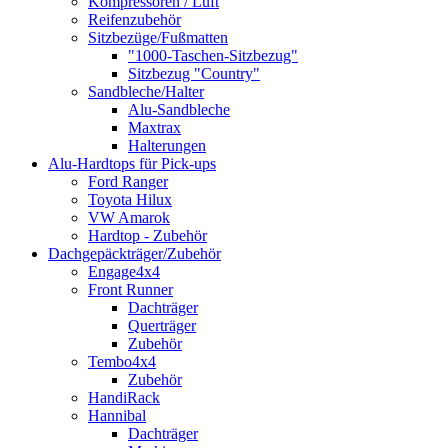
Kompressoren / Luft
Reifenzubehör
Sitzbezüge/Fußmatten
"1000-Taschen-Sitzbezug"
Sitzbezug "Country"
Sandbleche/Halter
Alu-Sandbleche
Maxtrax
Halterungen
Alu-Hardtops für Pick-ups
Ford Ranger
Toyota Hilux
VW Amarok
Hardtop - Zubehör
Dachgepäckträger/Zubehör
Engage4x4
Front Runner
Dachträger
Querträger
Zubehör
Tembo4x4
Zubehör
HandiRack
Hannibal
Dachträger