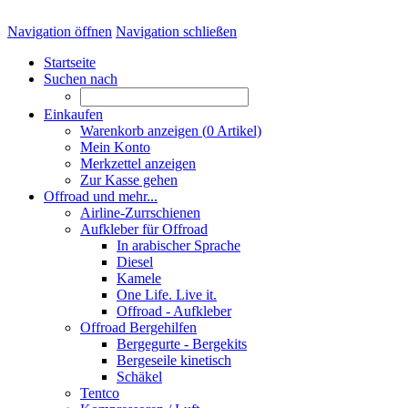
Navigation öffnen
Navigation schließen
Startseite
Suchen nach
Einkaufen
Warenkorb anzeigen (
0
Artikel)
Mein Konto
Merkzettel anzeigen
Zur Kasse gehen
Offroad und mehr...
Airline-Zurrschienen
Aufkleber für Offroad
In arabischer Sprache
Diesel
Kamele
One Life. Live it.
Offroad - Aufkleber
Offroad Bergehilfen
Bergegurte - Bergekits
Bergeseile kinetisch
Schäkel
Tentco