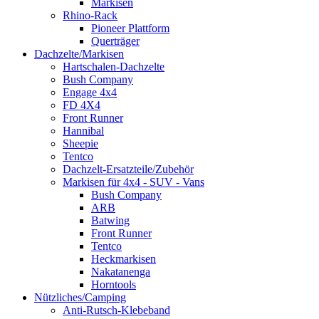
Markisen
Rhino-Rack
Pioneer Plattform
Querträger
Dachzelte/Markisen
Hartschalen-Dachzelte
Bush Company
Engage 4x4
FD 4X4
Front Runner
Hannibal
Sheepie
Tentco
Dachzelt-Ersatzteile/Zubehör
Markisen für 4x4 - SUV - Vans
Bush Company
ARB
Batwing
Front Runner
Tentco
Heckmarkisen
Nakatanenga
Horntools
Nützliches/Camping
Anti-Rutsch-Klebeband