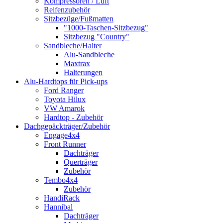
Kompressoren / Luft
Reifenzubehör
Sitzbezüge/Fußmatten
"1000-Taschen-Sitzbezug"
Sitzbezug "Country"
Sandbleche/Halter
Alu-Sandbleche
Maxtrax
Halterungen
Alu-Hardtops für Pick-ups
Ford Ranger
Toyota Hilux
VW Amarok
Hardtop - Zubehör
Dachgepäckträger/Zubehör
Engage4x4
Front Runner
Dachträger
Querträger
Zubehör
Tembo4x4
Zubehör
HandiRack
Hannibal
Dachträger