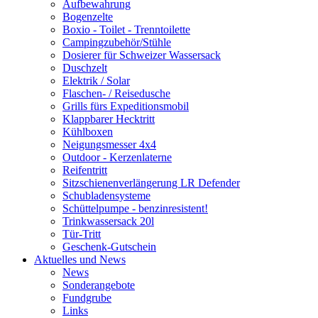
Aufbewahrung
Bogenzelte
Boxio - Toilet - Trenntoilette
Campingzubehör/Stühle
Dosierer für Schweizer Wassersack
Duschzelt
Elektrik / Solar
Flaschen- / Reisedusche
Grills fürs Expeditionsmobil
Klappbarer Hecktritt
Kühlboxen
Neigungsmesser 4x4
Outdoor - Kerzenlaterne
Reifentritt
Sitzschienenverlängerung LR Defender
Schubladensysteme
Schüttelpumpe - benzinresistent!
Trinkwassersack 20l
Tür-Tritt
Geschenk-Gutschein
Aktuelles und News
News
Sonderangebote
Fundgrube
Links