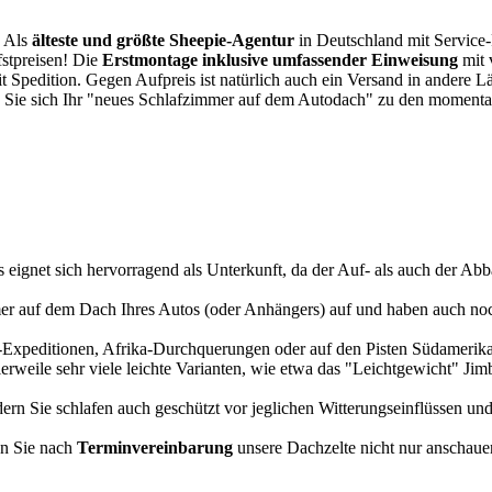
. Als
älteste und größte Sheepie-Agentur
in Deutschland mit Service-P
fstpreisen! Die
Erstmontage inklusive umfassender Einweisung
mit 
it Spedition. Gegen Aufpreis ist natürlich auch ein Versand in andere 
 Sie sich Ihr "neues Schlafzimmer auf dem Autodach" zu den momentan
s eignet sich hervorragend als Unterkunft, da der Auf- als auch der Abba
r auf dem Dach Ihres Autos (oder Anhängers) auf und haben auch noch
a-Expeditionen, Afrika-Durchquerungen oder auf den Pisten Südamerikas
tlerweile sehr viele leichte Varianten, wie etwa das "Leichtgewicht" J
rn Sie schlafen auch geschützt vor jeglichen Witterungseinflüssen und
n Sie nach
Terminvereinbarung
unsere Dachzelte nicht nur anschauen