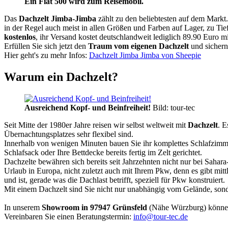
Ein Fiat 500 wird zum Reisemobil.
Das
Dachzelt
Jimba-Jimba
zählt zu den beliebtesten auf dem Markt
in der Regel auch meist in allen Größen und Farben auf Lager, zu Tie
kostenlos
, ihr Versand kostet deutschlandweit lediglich 89.90 Euro m
Erfüllen Sie sich jetzt den
Traum vom eigenen Dachzelt
und sichern
Hier geht's zu mehr Infos:
Dachzelt Jimba Jimba von Sheepie
Warum ein Dachzelt?
Ausreichend Kopf- und Beinfreiheit!
Bild: tour-tec
Seit Mitte der 1980er Jahre reisen wir selbst weltweit mit
Dachzelt
. E
Übernachtungsplatzes sehr flexibel sind.
Innerhalb von wenigen Minuten bauen Sie ihr komplettes Schlafzimme
Schlafsack oder Ihre Bettdecke bereits fertig im Zelt gerichtet.
Dachzelte bewähren sich bereits seit Jahrzehnten nicht nur bei Sahar
Urlaub in Europa, nicht zuletzt auch mit Ihrem Pkw, denn es gibt mit
und ist, gerade was die Dachlast betrifft, speziell für Pkw konstruiert.
Mit einem Dachzelt sind Sie nicht nur unabhängig vom Gelände, sonde
In unserem
Showroom in 97947 Grünsfeld
(Nähe Würzburg) könne
Vereinbaren Sie einen Beratungstermin:
info@tour-tec.de