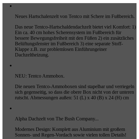
Neues Hartschalenzelt von Tentco mit Schere im Fußbereich.
Das neue Tentco-Hartschaldendachzelt bietet viel Komfort: 1)
Ein ca. 40 cm hohes Scherensystem im Fußbereich für
bessere Bewegungsfreiheit mit den Füßen 2) ein zusätzliches
Belüftungsfenster im Fußbereich 3) eine separate Stoff-
Klappe z.B. zur problemlosen Einführungeiner
Dachzeltheizung.
NEU: Tentco Ammobox.
Die neuen Tentco-Ammoboxen sind stapelbar und verriegeln
sich gegenseitig, so dass die obere Box nicht von der unteren
rutscht. Abmessungen außen: 51 (L) x 40 (B) x 24 (H) cm
Alpha Dachzelt von The Bush Company...
Modernes Design: Komplett aus Aluminium mit großem
Sonnen- und Regen-Vordach sowie vielen tollen Details!