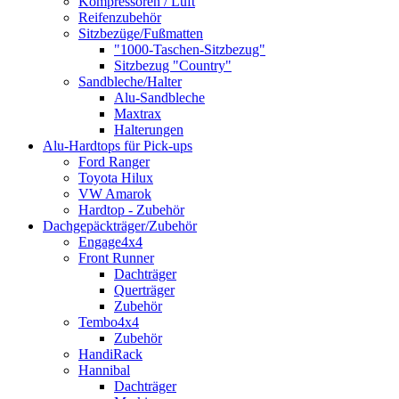
Kompressoren / Luft
Reifenzubehör
Sitzbezüge/Fußmatten
"1000-Taschen-Sitzbezug"
Sitzbezug "Country"
Sandbleche/Halter
Alu-Sandbleche
Maxtrax
Halterungen
Alu-Hardtops für Pick-ups
Ford Ranger
Toyota Hilux
VW Amarok
Hardtop - Zubehör
Dachgepäckträger/Zubehör
Engage4x4
Front Runner
Dachträger
Querträger
Zubehör
Tembo4x4
Zubehör
HandiRack
Hannibal
Dachträger