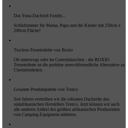
Das Yuna-Dachzelt Family...
Schlafzimmer für Mama, Papa und die Kinder mit 250cm x
200cm Fläche!
Trocken-Trenntoilette von Boxio
Ob unterwegs oder im Gartenhäuschen - die BOXIO
Trenntoilette ist die perfekte umweltfreundliche Alternative zu
Chemietoiletten.
Gesamte Produktpalette von Tentco
Seit Jahren vertreiben wir die robusten Dachzelte des
südafrikanischen Herstellers Tentco. Jetzt können wir auch
alle anderen Artikel des größten afrikanischen Produzenten
von Camping-Equipment anbieten.