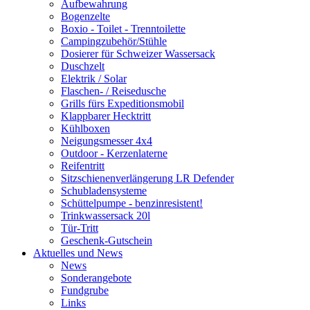
Aufbewahrung
Bogenzelte
Boxio - Toilet - Trenntoilette
Campingzubehör/Stühle
Dosierer für Schweizer Wassersack
Duschzelt
Elektrik / Solar
Flaschen- / Reisedusche
Grills fürs Expeditionsmobil
Klappbarer Hecktritt
Kühlboxen
Neigungsmesser 4x4
Outdoor - Kerzenlaterne
Reifentritt
Sitzschienenverlängerung LR Defender
Schubladensysteme
Schüttelpumpe - benzinresistent!
Trinkwassersack 20l
Tür-Tritt
Geschenk-Gutschein
Aktuelles und News
News
Sonderangebote
Fundgrube
Links