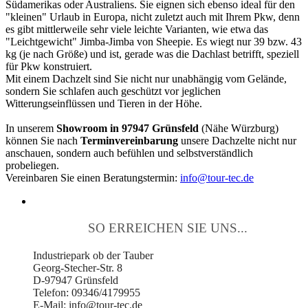
Südamerikas oder Australiens. Sie eignen sich ebenso ideal für den
"kleinen" Urlaub in Europa, nicht zuletzt auch mit Ihrem Pkw, denn
es gibt mittlerweile sehr viele leichte Varianten, wie etwa das
"Leichtgewicht" Jimba-Jimba von Sheepie. Es wiegt nur 39 bzw. 43
kg (je nach Größe) und ist, gerade was die Dachlast betrifft, speziell
für Pkw konstruiert.
Mit einem Dachzelt sind Sie nicht nur unabhängig vom Gelände,
sondern Sie schlafen auch geschützt vor jeglichen
Witterungseinflüssen und Tieren in der Höhe.
In unserem
Showroom in 97947 Grünsfeld
(Nähe Würzburg)
können Sie nach
Terminvereinbarung
unsere Dachzelte nicht nur
anschauen, sondern auch befühlen und selbstverständlich
probeliegen.
Vereinbaren Sie einen Beratungstermin:
info@tour-tec.de
SO ERREICHEN SIE UNS...
Industriepark ob der Tauber
Georg-Stecher-Str. 8
D-97947 Grünsfeld
Telefon: 09346/4179955
E-Mail: info@tour-tec.de