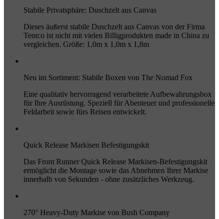
Stabile Privatsphäre: Duschzelt aus Canvas
Dieses äußerst stabile Duschzelt aus Canvas von der Firma
Tentco ist nicht mit vielen Billigprodukten made in China zu
vergleichen. Größe: 1,0m x 1,0m x 1,8m
Neu im Sortiment: Stabile Boxen von The Nomad Fox
Eine qualitativ hervorragend verarbeitete Aufbewahrungsbox
für Ihre Ausrüstung. Speziell für Abenteuer und professionelle
Feldarbeit sowie fürs Reisen entwickelt.
Quick Release Markisen Befestigungskit
Das Front Runner Quick Release Markisen-Befestigungskit
ermöglicht die Montage sowie das Abnehmen Ihrer Markise
innerhalb von Sekunden - ohne zusätzliches Werkzeug.
270° Heavy-Duty Markise von Bush Company