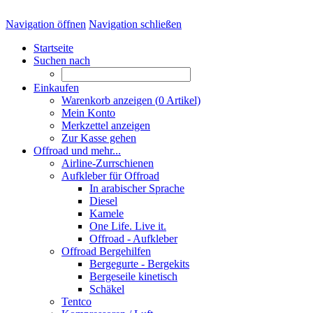
Navigation öffnen
Navigation schließen
Startseite
Suchen nach
Einkaufen
Warenkorb anzeigen (
0
Artikel)
Mein Konto
Merkzettel anzeigen
Zur Kasse gehen
Offroad und mehr...
Airline-Zurrschienen
Aufkleber für Offroad
In arabischer Sprache
Diesel
Kamele
One Life. Live it.
Offroad - Aufkleber
Offroad Bergehilfen
Bergegurte - Bergekits
Bergeseile kinetisch
Schäkel
Tentco