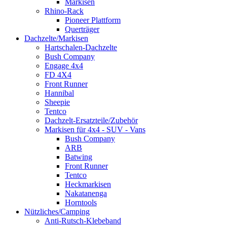
Markisen
Rhino-Rack
Pioneer Plattform
Querträger
Dachzelte/Markisen
Hartschalen-Dachzelte
Bush Company
Engage 4x4
FD 4X4
Front Runner
Hannibal
Sheepie
Tentco
Dachzelt-Ersatzteile/Zubehör
Markisen für 4x4 - SUV - Vans
Bush Company
ARB
Batwing
Front Runner
Tentco
Heckmarkisen
Nakatanenga
Horntools
Nützliches/Camping
Anti-Rutsch-Klebeband