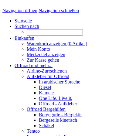
Navigation öffnen
Navigation schließen
Startseite
Suchen nach
Einkaufen
Warenkorb anzeigen (
0
Artikel)
Mein Konto
Merkzettel anzeigen
Zur Kasse gehen
Offroad und mehr...
Airline-Zurrschienen
Aufkleber für Offroad
In arabischer Sprache
Diesel
Kamele
One Life. Live it.
Offroad - Aufkleber
Offroad Bergehilfen
Bergegurte - Bergekits
Bergeseile kinetisch
Schäkel
Tentco