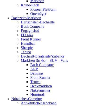
Markisen
Rhino-Rack
Pioneer Plattform
Querträger
Dachzelte/Markisen
Hartschalen-Dachzelte
Bush Company
Engage 4x4
FD 4X4
Front Runner
Hannibal
Sheepie
Tentco
Dachzelt-Ersatzteile/Zubehör
Markisen für 4x4 - SUV - Vans
Bush Company
ARB
Batwing
Front Runner
Tentco
Heckmarkisen
Nakatanenga
Horntools
Nützliches/Camping
Anti-Rutsch-Klebeband