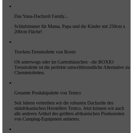
Das Yuna-Dachzelt Family...
Schlafzimmer für Mama, Papa und die Kinder mit 250cm x
200cm Fläche!
Trocken-Trenntoilette von Boxio
Ob unterwegs oder im Gartenhäuschen - die BOXIO
Trenntoilette ist die perfekte umweltfreundliche Alternative zu
Chemietoiletten.
Gesamte Produktpalette von Tentco
Seit Jahren vertreiben wir die robusten Dachzelte des
südafrikanischen Herstellers Tentco. Jetzt können wir auch
alle anderen Artikel des größten afrikanischen Produzenten
von Camping-Equipment anbieten.