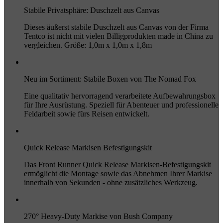
Stabile Privatsphäre: Duschzelt aus Canvas
Dieses äußerst stabile Duschzelt aus Canvas von der Firma
Tentco ist nicht mit vielen Billigprodukten made in China zu
vergleichen. Größe: 1,0m x 1,0m x 1,8m
Neu im Sortiment: Stabile Boxen von The Nomad Fox
Eine qualitativ hervorragend verarbeitete Aufbewahrungsbox
für Ihre Ausrüstung. Speziell für Abenteuer und professionelle
Feldarbeit sowie fürs Reisen entwickelt.
Quick Release Markisen Befestigungskit
Das Front Runner Quick Release Markisen-Befestigungskit
ermöglicht die Montage sowie das Abnehmen Ihrer Markise
innerhalb von Sekunden - ohne zusätzliches Werkzeug.
270° Heavy-Duty Markise von Bush Company