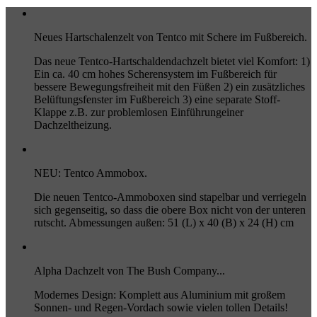
Neues Hartschalenzelt von Tentco mit Schere im Fußbereich.
Das neue Tentco-Hartschaldendachzelt bietet viel Komfort: 1)
Ein ca. 40 cm hohes Scherensystem im Fußbereich für
bessere Bewegungsfreiheit mit den Füßen 2) ein zusätzliches
Belüftungsfenster im Fußbereich 3) eine separate Stoff-
Klappe z.B. zur problemlosen Einführungeiner
Dachzeltheizung.
NEU: Tentco Ammobox.
Die neuen Tentco-Ammoboxen sind stapelbar und verriegeln
sich gegenseitig, so dass die obere Box nicht von der unteren
rutscht. Abmessungen außen: 51 (L) x 40 (B) x 24 (H) cm
Alpha Dachzelt von The Bush Company...
Modernes Design: Komplett aus Aluminium mit großem
Sonnen- und Regen-Vordach sowie vielen tollen Details!