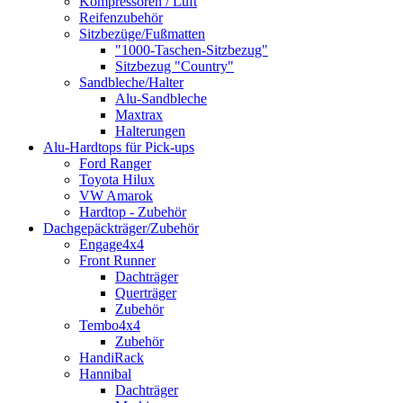
Kompressoren / Luft
Reifenzubehör
Sitzbezüge/Fußmatten
"1000-Taschen-Sitzbezug"
Sitzbezug "Country"
Sandbleche/Halter
Alu-Sandbleche
Maxtrax
Halterungen
Alu-Hardtops für Pick-ups
Ford Ranger
Toyota Hilux
VW Amarok
Hardtop - Zubehör
Dachgepäckträger/Zubehör
Engage4x4
Front Runner
Dachträger
Querträger
Zubehör
Tembo4x4
Zubehör
HandiRack
Hannibal
Dachträger