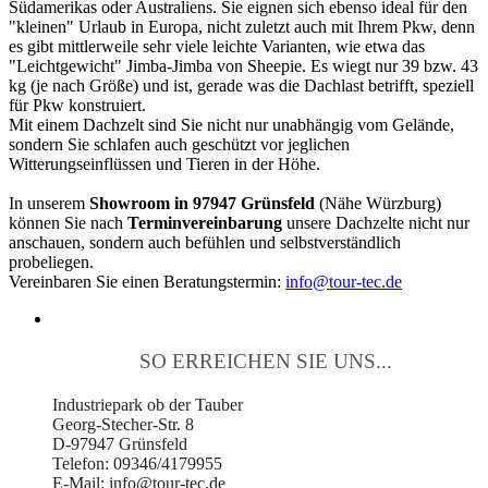
Südamerikas oder Australiens. Sie eignen sich ebenso ideal für den
"kleinen" Urlaub in Europa, nicht zuletzt auch mit Ihrem Pkw, denn
es gibt mittlerweile sehr viele leichte Varianten, wie etwa das
"Leichtgewicht" Jimba-Jimba von Sheepie. Es wiegt nur 39 bzw. 43
kg (je nach Größe) und ist, gerade was die Dachlast betrifft, speziell
für Pkw konstruiert.
Mit einem Dachzelt sind Sie nicht nur unabhängig vom Gelände,
sondern Sie schlafen auch geschützt vor jeglichen
Witterungseinflüssen und Tieren in der Höhe.
In unserem
Showroom in 97947 Grünsfeld
(Nähe Würzburg)
können Sie nach
Terminvereinbarung
unsere Dachzelte nicht nur
anschauen, sondern auch befühlen und selbstverständlich
probeliegen.
Vereinbaren Sie einen Beratungstermin:
info@tour-tec.de
SO ERREICHEN SIE UNS...
Industriepark ob der Tauber
Georg-Stecher-Str. 8
D-97947 Grünsfeld
Telefon: 09346/4179955
E-Mail: info@tour-tec.de