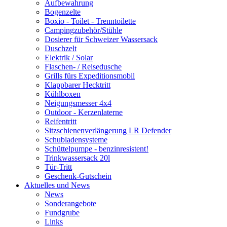
Aufbewahrung
Bogenzelte
Boxio - Toilet - Trenntoilette
Campingzubehör/Stühle
Dosierer für Schweizer Wassersack
Duschzelt
Elektrik / Solar
Flaschen- / Reisedusche
Grills fürs Expeditionsmobil
Klappbarer Hecktritt
Kühlboxen
Neigungsmesser 4x4
Outdoor - Kerzenlaterne
Reifentritt
Sitzschienenverlängerung LR Defender
Schubladensysteme
Schüttelpumpe - benzinresistent!
Trinkwassersack 20l
Tür-Tritt
Geschenk-Gutschein
Aktuelles und News
News
Sonderangebote
Fundgrube
Links