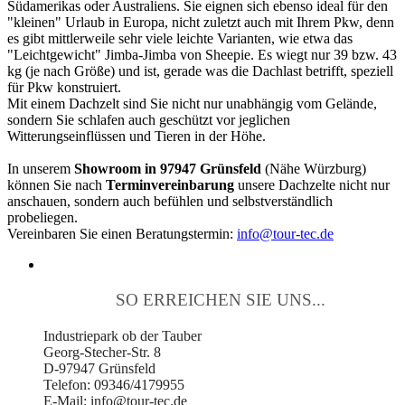
Südamerikas oder Australiens. Sie eignen sich ebenso ideal für den
"kleinen" Urlaub in Europa, nicht zuletzt auch mit Ihrem Pkw, denn
es gibt mittlerweile sehr viele leichte Varianten, wie etwa das
"Leichtgewicht" Jimba-Jimba von Sheepie. Es wiegt nur 39 bzw. 43
kg (je nach Größe) und ist, gerade was die Dachlast betrifft, speziell
für Pkw konstruiert.
Mit einem Dachzelt sind Sie nicht nur unabhängig vom Gelände,
sondern Sie schlafen auch geschützt vor jeglichen
Witterungseinflüssen und Tieren in der Höhe.
In unserem
Showroom in 97947 Grünsfeld
(Nähe Würzburg)
können Sie nach
Terminvereinbarung
unsere Dachzelte nicht nur
anschauen, sondern auch befühlen und selbstverständlich
probeliegen.
Vereinbaren Sie einen Beratungstermin:
info@tour-tec.de
SO ERREICHEN SIE UNS...
Industriepark ob der Tauber
Georg-Stecher-Str. 8
D-97947 Grünsfeld
Telefon: 09346/4179955
E-Mail: info@tour-tec.de