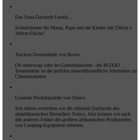
Das Yuna-Dachzelt Family...
Schlafzimmer für Mama, Papa und die Kinder mit 250cm x
200cm Fläche!
Trocken-Trenntoilette von Boxio
Ob unterwegs oder im Gartenhäuschen - die BOXIO
Trenntoilette ist die perfekte umweltfreundliche Alternative zu
Chemietoiletten.
Gesamte Produktpalette von Tentco
Seit Jahren vertreiben wir die robusten Dachzelte des
südafrikanischen Herstellers Tentco. Jetzt können wir auch
alle anderen Artikel des größten afrikanischen Produzenten
von Camping-Equipment anbieten.