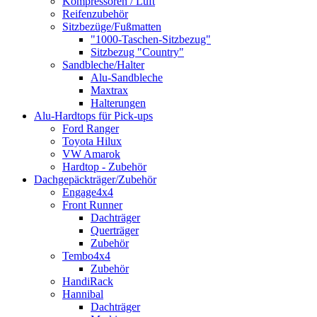
Kompressoren / Luft
Reifenzubehör
Sitzbezüge/Fußmatten
"1000-Taschen-Sitzbezug"
Sitzbezug "Country"
Sandbleche/Halter
Alu-Sandbleche
Maxtrax
Halterungen
Alu-Hardtops für Pick-ups
Ford Ranger
Toyota Hilux
VW Amarok
Hardtop - Zubehör
Dachgepäckträger/Zubehör
Engage4x4
Front Runner
Dachträger
Querträger
Zubehör
Tembo4x4
Zubehör
HandiRack
Hannibal
Dachträger