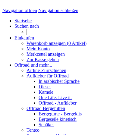
Navigation öffnen
Navigation schließen
Startseite
Suchen nach
Einkaufen
Warenkorb anzeigen (
0
Artikel)
Mein Konto
Merkzettel anzeigen
Zur Kasse gehen
Offroad und mehr...
Airline-Zurrschienen
Aufkleber für Offroad
In arabischer Sprache
Diesel
Kamele
One Life. Live it.
Offroad - Aufkleber
Offroad Bergehilfen
Bergegurte - Bergekits
Bergeseile kinetisch
Schäkel
Tentco