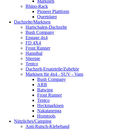
Markisen
Rhino-Rack
Pioneer Plattform
Querträger
Dachzelte/Markisen
Hartschalen-Dachzelte
Bush Company
Engage 4x4
FD 4X4
Front Runner
Hannibal
Sheepie
Tentco
Dachzelt-Ersatzteile/Zubehör
Markisen für 4x4 - SUV - Vans
Bush Company
ARB
Batwing
Front Runner
Tentco
Heckmarkisen
Nakatanenga
Horntools
Nützliches/Camping
Anti-Rutsch-Klebeband