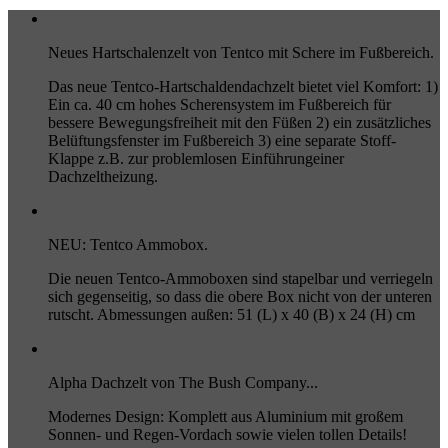
Neues Hartschalenzelt von Tentco mit Schere im Fußbereich.
Das neue Tentco-Hartschaldendachzelt bietet viel Komfort: 1)
Ein ca. 40 cm hohes Scherensystem im Fußbereich für
bessere Bewegungsfreiheit mit den Füßen 2) ein zusätzliches
Belüftungsfenster im Fußbereich 3) eine separate Stoff-
Klappe z.B. zur problemlosen Einführungeiner
Dachzeltheizung.
NEU: Tentco Ammobox.
Die neuen Tentco-Ammoboxen sind stapelbar und verriegeln
sich gegenseitig, so dass die obere Box nicht von der unteren
rutscht. Abmessungen außen: 51 (L) x 40 (B) x 24 (H) cm
Alpha Dachzelt von The Bush Company...
Modernes Design: Komplett aus Aluminium mit großem
Sonnen- und Regen-Vordach sowie vielen tollen Details!