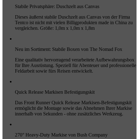
Stabile Privatsphäre: Duschzelt aus Canvas
Dieses äußerst stabile Duschzelt aus Canvas von der Firma
Tentco ist nicht mit vielen Billigprodukten made in China zu
vergleichen. Größe: 1,0m x 1,0m x 1,8m
Neu im Sortiment: Stabile Boxen von The Nomad Fox
Eine qualitativ hervorragend verarbeitete Aufbewahrungsbox
für Ihre Ausrüstung. Speziell für Abenteuer und professionelle
Feldarbeit sowie fürs Reisen entwickelt.
Quick Release Markisen Befestigungskit
Das Front Runner Quick Release Markisen-Befestigungskit
ermöglicht die Montage sowie das Abnehmen Ihrer Markise
innerhalb von Sekunden - ohne zusätzliches Werkzeug.
270° Heavy-Duty Markise von Bush Company