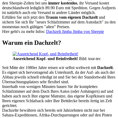
den Sheepie-Zelten bei uns
immer kostenlos
, ihr Versand kostet
deutschlandweit lediglich 89.90 Euro mit Spedition. Gegen Aufpreis
ist natürlich auch ein Versand in andere Länder möglich.
Erfüllen Sie sich jetzt den
Traum vom eigenen Dachzelt
und
sichern Sie sich Ihr "neues Schlafzimmer auf dem Autodach" zu den
momentan noch gültigen "alten" Preisen.
Hier geht's zu mehr Infos:
Dachzelt Jimba Jimba von Sheepie
Warum ein Dachzelt?
Ausreichend Kopf- und Beinfreiheit!
Bild: tour-tec
Seit Mitte der 1980er Jahre reisen wir selbst weltweit mit
Dachzelt
.
Es eignet sich hervorragend als Unterkunft, da der Auf- als auch der
Abbau jeweils schnell erledigt ist und Sie bei der Standortwahl Ihres
Übernachtungsplatzes sehr flexibel sind.
Innerhalb von wenigen Minuten bauen Sie ihr komplettes
Schlafzimmer auf dem Dach Ihres Autos (oder Anhängers) auf und
haben auch noch Ihre eigene Matratze, das eigene Kopfkissen und
Ihren eigenen Schlafsack oder Ihre Bettdecke bereits fertig im Zelt
gerichtet.
Dachzelte bewähren sich bereits seit Jahrzehnten nicht nur bei
Sahara-Expeditionen, Afrika-Durchquerungen oder auf den Pisten