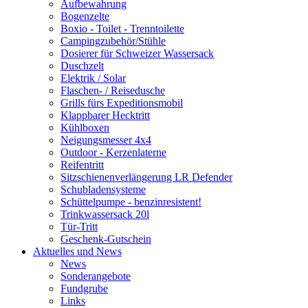
Aufbewahrung
Bogenzelte
Boxio - Toilet - Trenntoilette
Campingzubehör/Stühle
Dosierer für Schweizer Wassersack
Duschzelt
Elektrik / Solar
Flaschen- / Reisedusche
Grills fürs Expeditionsmobil
Klappbarer Hecktritt
Kühlboxen
Neigungsmesser 4x4
Outdoor - Kerzenlaterne
Reifentritt
Sitzschienenverlängerung LR Defender
Schubladensysteme
Schüttelpumpe - benzinresistent!
Trinkwassersack 20l
Tür-Tritt
Geschenk-Gutschein
Aktuelles und News
News
Sonderangebote
Fundgrube
Links