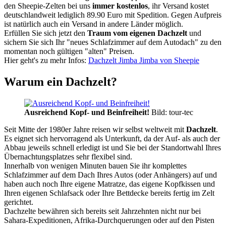
den Sheepie-Zelten bei uns
immer kostenlos
, ihr Versand kostet
deutschlandweit lediglich 89.90 Euro mit Spedition. Gegen Aufpreis
ist natürlich auch ein Versand in andere Länder möglich.
Erfüllen Sie sich jetzt den
Traum vom eigenen Dachzelt
und
sichern Sie sich Ihr "neues Schlafzimmer auf dem Autodach" zu den
momentan noch gültigen "alten" Preisen.
Hier geht's zu mehr Infos:
Dachzelt Jimba Jimba von Sheepie
Warum ein Dachzelt?
Ausreichend Kopf- und Beinfreiheit!
Bild: tour-tec
Seit Mitte der 1980er Jahre reisen wir selbst weltweit mit
Dachzelt
.
Es eignet sich hervorragend als Unterkunft, da der Auf- als auch der
Abbau jeweils schnell erledigt ist und Sie bei der Standortwahl Ihres
Übernachtungsplatzes sehr flexibel sind.
Innerhalb von wenigen Minuten bauen Sie ihr komplettes
Schlafzimmer auf dem Dach Ihres Autos (oder Anhängers) auf und
haben auch noch Ihre eigene Matratze, das eigene Kopfkissen und
Ihren eigenen Schlafsack oder Ihre Bettdecke bereits fertig im Zelt
gerichtet.
Dachzelte bewähren sich bereits seit Jahrzehnten nicht nur bei
Sahara-Expeditionen, Afrika-Durchquerungen oder auf den Pisten