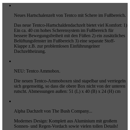
Neues Hartschalenzelt von Tentco mit Schere im Fußbereich.
Das neue Tentco-Hartschaldendachzelt bietet viel Komfort: 1)
Ein ca. 40 cm hohes Scherensystem im Fußbereich für
bessere Bewegungsfreiheit mit den Füßen 2) ein zusätzliches
Belüftungsfenster im Fußbereich 3) eine separate Stoff-
Klappe z.B. zur problemlosen Einführungeiner
Dachzeltheizung.
NEU: Tentco Ammobox.
Die neuen Tentco-Ammoboxen sind stapelbar und verriegeln
sich gegenseitig, so dass die obere Box nicht von der unteren
rutscht. Abmessungen außen: 51 (L) x 40 (B) x 24 (H) cm
Alpha Dachzelt von The Bush Company...
Modernes Design: Komplett aus Aluminium mit großem
Sonnen- und Regen-Vordach sowie vielen tollen Details!