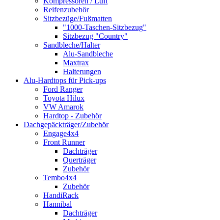
Kompressoren / Luft
Reifenzubehör
Sitzbezüge/Fußmatten
"1000-Taschen-Sitzbezug"
Sitzbezug "Country"
Sandbleche/Halter
Alu-Sandbleche
Maxtrax
Halterungen
Alu-Hardtops für Pick-ups
Ford Ranger
Toyota Hilux
VW Amarok
Hardtop - Zubehör
Dachgepäckträger/Zubehör
Engage4x4
Front Runner
Dachträger
Querträger
Zubehör
Tembo4x4
Zubehör
HandiRack
Hannibal
Dachträger