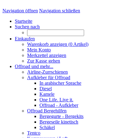
Navigation öffnen
Navigation schließen
Startseite
Suchen nach
Einkaufen
Warenkorb anzeigen (
0
Artikel)
Mein Konto
Merkzettel anzeigen
Zur Kasse gehen
Offroad und mehr...
Airline-Zurrschienen
Aufkleber für Offroad
In arabischer Sprache
Diesel
Kamele
One Life. Live it.
Offroad - Aufkleber
Offroad Bergehilfen
Bergegurte - Bergekits
Bergeseile kinetisch
Schäkel
Tentco