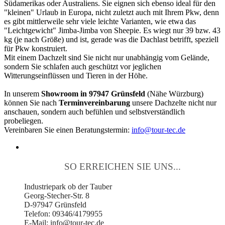
Südamerikas oder Australiens. Sie eignen sich ebenso ideal für den
"kleinen" Urlaub in Europa, nicht zuletzt auch mit Ihrem Pkw, denn
es gibt mittlerweile sehr viele leichte Varianten, wie etwa das
"Leichtgewicht" Jimba-Jimba von Sheepie. Es wiegt nur 39 bzw. 43
kg (je nach Größe) und ist, gerade was die Dachlast betrifft, speziell
für Pkw konstruiert.
Mit einem Dachzelt sind Sie nicht nur unabhängig vom Gelände,
sondern Sie schlafen auch geschützt vor jeglichen
Witterungseinflüssen und Tieren in der Höhe.
In unserem
Showroom in 97947 Grünsfeld
(Nähe Würzburg)
können Sie nach
Terminvereinbarung
unsere Dachzelte nicht nur
anschauen, sondern auch befühlen und selbstverständlich
probeliegen.
Vereinbaren Sie einen Beratungstermin:
info@tour-tec.de
SO ERREICHEN SIE UNS...
Industriepark ob der Tauber
Georg-Stecher-Str. 8
D-97947 Grünsfeld
Telefon: 09346/4179955
E-Mail: info@tour-tec.de