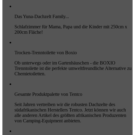
Das Yuna-Dachzelt Family...
Schlafzimmer für Mama, Papa und die Kinder mit 250cm x
200cm Fläche!
Trocken-Trenntoilette von Boxio
Ob unterwegs oder im Gartenhäuschen - die BOXIO
Trenntoilette ist die perfekte umweltfreundliche Alternative zu
Chemietoiletten.
Gesamte Produktpalette von Tentco
Seit Jahren vertreiben wir die robusten Dachzelte des
südafrikanischen Herstellers Tentco. Jetzt können wir auch
alle anderen Artikel des größten afrikanischen Produzenten
von Camping-Equipment anbieten.