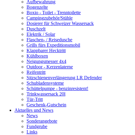
Aufbewahrung
Bogenzelte
Boxio - Toilet - Trenntoilette
Campingzubehör/Stühle
Dosierer für Schweizer Wassersack
Duschzelt
Elektrik / Solar
Flaschen- / Reisedusche
Grills fürs Expeditionsmobil
Klappbarer Hecktritt
Kühlboxen
Neigungsmesser 4x4
Outdoor - Kerzenlaterne
Reifentritt
Sitzschienenverlängerung LR Defender
Schubladensysteme
Schüttelpumpe - benzinresistent!
Trinkwassersack 20l
Tür-Tritt
Geschenk-Gutschein
Aktuelles und News
News
Sonderangebote
Fundgrube
Links