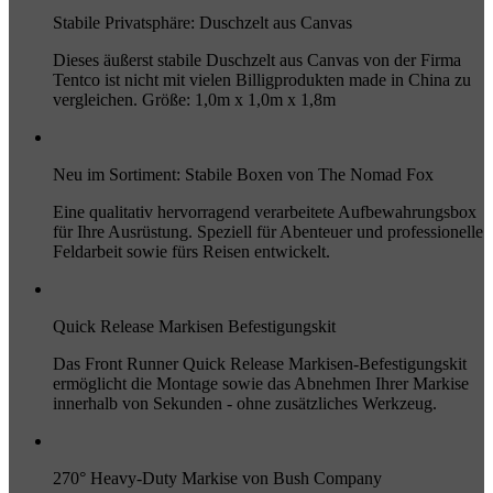
Stabile Privatsphäre: Duschzelt aus Canvas
Dieses äußerst stabile Duschzelt aus Canvas von der Firma
Tentco ist nicht mit vielen Billigprodukten made in China zu
vergleichen. Größe: 1,0m x 1,0m x 1,8m
Neu im Sortiment: Stabile Boxen von The Nomad Fox
Eine qualitativ hervorragend verarbeitete Aufbewahrungsbox
für Ihre Ausrüstung. Speziell für Abenteuer und professionelle
Feldarbeit sowie fürs Reisen entwickelt.
Quick Release Markisen Befestigungskit
Das Front Runner Quick Release Markisen-Befestigungskit
ermöglicht die Montage sowie das Abnehmen Ihrer Markise
innerhalb von Sekunden - ohne zusätzliches Werkzeug.
270° Heavy-Duty Markise von Bush Company