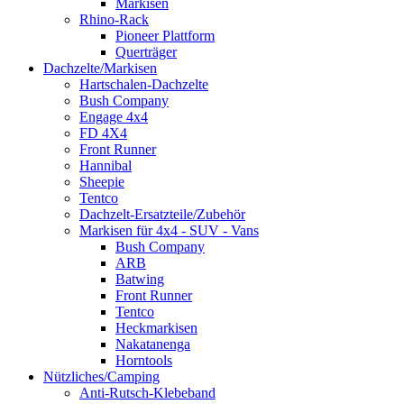
Markisen
Rhino-Rack
Pioneer Plattform
Querträger
Dachzelte/Markisen
Hartschalen-Dachzelte
Bush Company
Engage 4x4
FD 4X4
Front Runner
Hannibal
Sheepie
Tentco
Dachzelt-Ersatzteile/Zubehör
Markisen für 4x4 - SUV - Vans
Bush Company
ARB
Batwing
Front Runner
Tentco
Heckmarkisen
Nakatanenga
Horntools
Nützliches/Camping
Anti-Rutsch-Klebeband