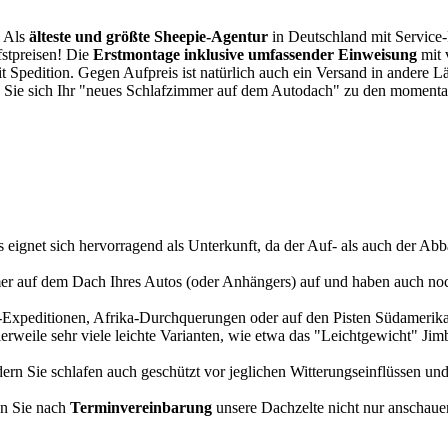
. Als
älteste und größte Sheepie-Agentur
in Deutschland mit Service-P
fstpreisen! Die
Erstmontage inklusive umfassender Einweisung
mit 
it Spedition. Gegen Aufpreis ist natürlich auch ein Versand in andere 
 Sie sich Ihr "neues Schlafzimmer auf dem Autodach" zu den momentan
s eignet sich hervorragend als Unterkunft, da der Auf- als auch der Abba
r auf dem Dach Ihres Autos (oder Anhängers) auf und haben auch noch
a-Expeditionen, Afrika-Durchquerungen oder auf den Pisten Südamerikas
tlerweile sehr viele leichte Varianten, wie etwa das "Leichtgewicht" J
rn Sie schlafen auch geschützt vor jeglichen Witterungseinflüssen und
n Sie nach
Terminvereinbarung
unsere Dachzelte nicht nur anschauen