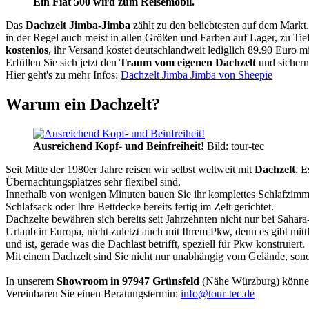
Ein Fiat 500 wird zum Reisemobil.
Das
Dachzelt
Jimba-Jimba
zählt zu den beliebtesten auf dem Markt
in der Regel auch meist in allen Größen und Farben auf Lager, zu Tie
kostenlos
, ihr Versand kostet deutschlandweit lediglich 89.90 Euro m
Erfüllen Sie sich jetzt den
Traum vom eigenen Dachzelt
und sichern
Hier geht's zu mehr Infos:
Dachzelt Jimba Jimba von Sheepie
Warum ein Dachzelt?
Ausreichend Kopf- und Beinfreiheit!
Bild: tour-tec
Seit Mitte der 1980er Jahre reisen wir selbst weltweit mit
Dachzelt
. E
Übernachtungsplatzes sehr flexibel sind.
Innerhalb von wenigen Minuten bauen Sie ihr komplettes Schlafzimme
Schlafsack oder Ihre Bettdecke bereits fertig im Zelt gerichtet.
Dachzelte bewähren sich bereits seit Jahrzehnten nicht nur bei Sahar
Urlaub in Europa, nicht zuletzt auch mit Ihrem Pkw, denn es gibt mit
und ist, gerade was die Dachlast betrifft, speziell für Pkw konstruiert.
Mit einem Dachzelt sind Sie nicht nur unabhängig vom Gelände, sonde
In unserem
Showroom in 97947 Grünsfeld
(Nähe Würzburg) könne
Vereinbaren Sie einen Beratungstermin:
info@tour-tec.de