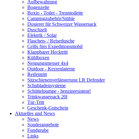
Aufbewahrung
Bogenzelte
Boxio - Toilet - Trenntoilette
Campingzubehör/Stühle
Dosierer für Schweizer Wassersack
Duschzelt
Elektrik / Solar
Flaschen- / Reisedusche
Grills fürs Expeditionsmobil
Klappbarer Hecktritt
Kühlboxen
Neigungsmesser 4x4
Outdoor - Kerzenlaterne
Reifentritt
Sitzschienenverlängerung LR Defender
Schubladensysteme
Schüttelpumpe - benzinresistent!
Trinkwassersack 20l
Tür-Tritt
Geschenk-Gutschein
Aktuelles und News
News
Sonderangebote
Fundgrube
Links