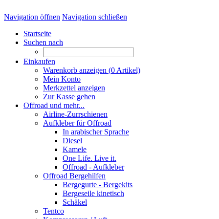
Navigation öffnen
Navigation schließen
Startseite
Suchen nach
Einkaufen
Warenkorb anzeigen (
0
Artikel)
Mein Konto
Merkzettel anzeigen
Zur Kasse gehen
Offroad und mehr...
Airline-Zurrschienen
Aufkleber für Offroad
In arabischer Sprache
Diesel
Kamele
One Life. Live it.
Offroad - Aufkleber
Offroad Bergehilfen
Bergegurte - Bergekits
Bergeseile kinetisch
Schäkel
Tentco