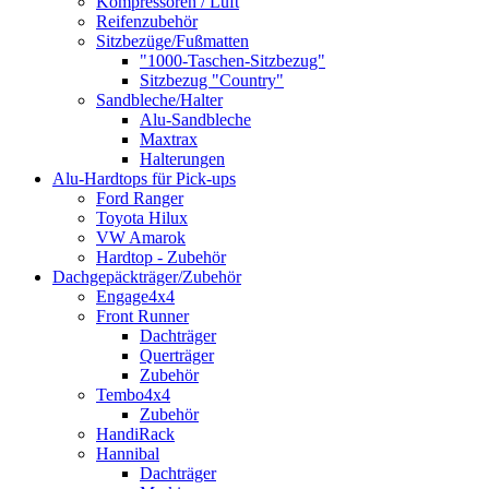
Kompressoren / Luft
Reifenzubehör
Sitzbezüge/Fußmatten
"1000-Taschen-Sitzbezug"
Sitzbezug "Country"
Sandbleche/Halter
Alu-Sandbleche
Maxtrax
Halterungen
Alu-Hardtops für Pick-ups
Ford Ranger
Toyota Hilux
VW Amarok
Hardtop - Zubehör
Dachgepäckträger/Zubehör
Engage4x4
Front Runner
Dachträger
Querträger
Zubehör
Tembo4x4
Zubehör
HandiRack
Hannibal
Dachträger