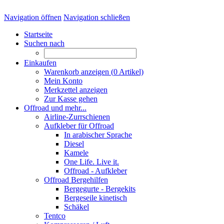
Navigation öffnen
Navigation schließen
Startseite
Suchen nach
Einkaufen
Warenkorb anzeigen (
0
Artikel)
Mein Konto
Merkzettel anzeigen
Zur Kasse gehen
Offroad und mehr...
Airline-Zurrschienen
Aufkleber für Offroad
In arabischer Sprache
Diesel
Kamele
One Life. Live it.
Offroad - Aufkleber
Offroad Bergehilfen
Bergegurte - Bergekits
Bergeseile kinetisch
Schäkel
Tentco