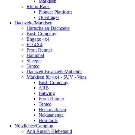
Markisen
Rhino-Rack
Pioneer Plattform
Querträger
Dachzelte/Markisen
Hartschalen-Dachzelte
Bush Company
Engage 4x4
FD 4X4
Front Runner
Hannibal
Sheepie
Tentco
Dachzelt-Ersatzteile/Zubehör
Markisen für 4x4 - SUV - Vans
Bush Company
ARB
Batwing
Front Runner
Tentco
Heckmarkisen
Nakatanenga
Horntools
Nützliches/Camping
Anti-Rutsch-Klebeband