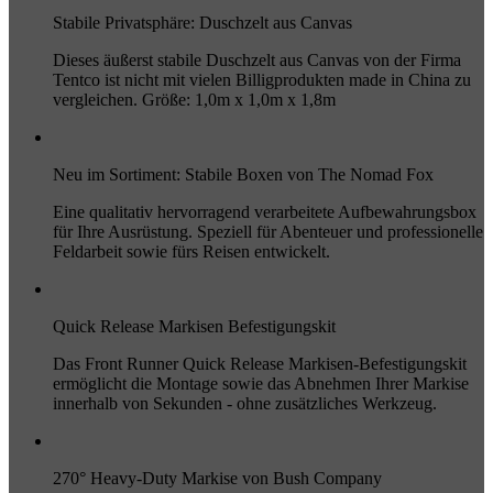
Stabile Privatsphäre: Duschzelt aus Canvas
Dieses äußerst stabile Duschzelt aus Canvas von der Firma
Tentco ist nicht mit vielen Billigprodukten made in China zu
vergleichen. Größe: 1,0m x 1,0m x 1,8m
Neu im Sortiment: Stabile Boxen von The Nomad Fox
Eine qualitativ hervorragend verarbeitete Aufbewahrungsbox
für Ihre Ausrüstung. Speziell für Abenteuer und professionelle
Feldarbeit sowie fürs Reisen entwickelt.
Quick Release Markisen Befestigungskit
Das Front Runner Quick Release Markisen-Befestigungskit
ermöglicht die Montage sowie das Abnehmen Ihrer Markise
innerhalb von Sekunden - ohne zusätzliches Werkzeug.
270° Heavy-Duty Markise von Bush Company