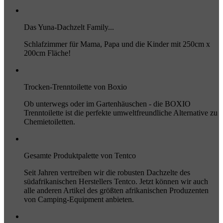
Das Yuna-Dachzelt Family...
Schlafzimmer für Mama, Papa und die Kinder mit 250cm x
200cm Fläche!
Trocken-Trenntoilette von Boxio
Ob unterwegs oder im Gartenhäuschen - die BOXIO
Trenntoilette ist die perfekte umweltfreundliche Alternative zu
Chemietoiletten.
Gesamte Produktpalette von Tentco
Seit Jahren vertreiben wir die robusten Dachzelte des
südafrikanischen Herstellers Tentco. Jetzt können wir auch
alle anderen Artikel des größten afrikanischen Produzenten
von Camping-Equipment anbieten.