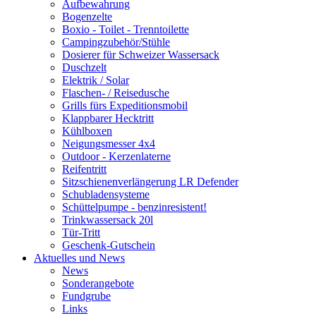
Aufbewahrung
Bogenzelte
Boxio - Toilet - Trenntoilette
Campingzubehör/Stühle
Dosierer für Schweizer Wassersack
Duschzelt
Elektrik / Solar
Flaschen- / Reisedusche
Grills fürs Expeditionsmobil
Klappbarer Hecktritt
Kühlboxen
Neigungsmesser 4x4
Outdoor - Kerzenlaterne
Reifentritt
Sitzschienenverlängerung LR Defender
Schubladensysteme
Schüttelpumpe - benzinresistent!
Trinkwassersack 20l
Tür-Tritt
Geschenk-Gutschein
Aktuelles und News
News
Sonderangebote
Fundgrube
Links