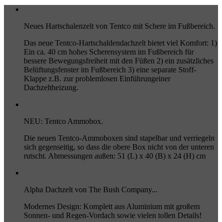
Neues Hartschalenzelt von Tentco mit Schere im Fußbereich.
Das neue Tentco-Hartschaldendachzelt bietet viel Komfort: 1)
Ein ca. 40 cm hohes Scherensystem im Fußbereich für
bessere Bewegungsfreiheit mit den Füßen 2) ein zusätzliches
Belüftungsfenster im Fußbereich 3) eine separate Stoff-
Klappe z.B. zur problemlosen Einführungeiner
Dachzeltheizung.
NEU: Tentco Ammobox.
Die neuen Tentco-Ammoboxen sind stapelbar und verriegeln
sich gegenseitig, so dass die obere Box nicht von der unteren
rutscht. Abmessungen außen: 51 (L) x 40 (B) x 24 (H) cm
Alpha Dachzelt von The Bush Company...
Modernes Design: Komplett aus Aluminium mit großem
Sonnen- und Regen-Vordach sowie vielen tollen Details!