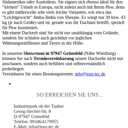
Südamerikas oder Australiens. Sie eignen sich ebenso ideal für den
"kleinen" Urlaub in Europa, nicht zuletzt auch mit Ihrem Pkw, denn
es gibt mittlerweile sehr viele leichte Varianten, wie etwa das
"Leichtgewicht" Jimba-Jimba von Sheepie. Es wiegt nur 39 bzw. 43
kg (je nach Größe) und ist, gerade was die Dachlast betrifft, speziell
für Pkw konstruiert.
Mit einem Dachzelt sind Sie nicht nur unabhängig vom Gelände,
sondern Sie schlafen auch geschützt vor jeglichen
Witterungseinflüssen und Tieren in der Höhe.
In unserem
Showroom in 97947 Grünsfeld
(Nähe Würzburg)
können Sie nach
Terminvereinbarung
unsere Dachzelte nicht nur
anschauen, sondern auch befühlen und selbstverständlich
probeliegen.
Vereinbaren Sie einen Beratungstermin:
info@tour-tec.de
SO ERREICHEN SIE UNS...
Industriepark ob der Tauber
Georg-Stecher-Str. 8
D-97947 Grünsfeld
Telefon: 09346/4179955
E-Mail: info@tour-tec.de