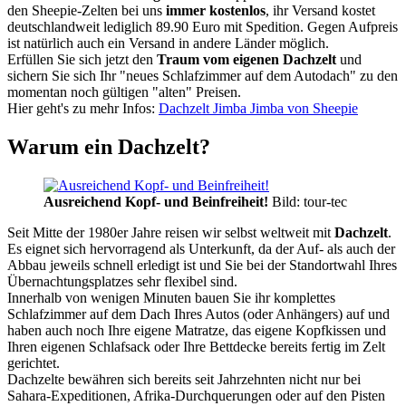
den Sheepie-Zelten bei uns
immer kostenlos
, ihr Versand kostet
deutschlandweit lediglich 89.90 Euro mit Spedition. Gegen Aufpreis
ist natürlich auch ein Versand in andere Länder möglich.
Erfüllen Sie sich jetzt den
Traum vom eigenen Dachzelt
und
sichern Sie sich Ihr "neues Schlafzimmer auf dem Autodach" zu den
momentan noch gültigen "alten" Preisen.
Hier geht's zu mehr Infos:
Dachzelt Jimba Jimba von Sheepie
Warum ein Dachzelt?
Ausreichend Kopf- und Beinfreiheit!
Bild: tour-tec
Seit Mitte der 1980er Jahre reisen wir selbst weltweit mit
Dachzelt
.
Es eignet sich hervorragend als Unterkunft, da der Auf- als auch der
Abbau jeweils schnell erledigt ist und Sie bei der Standortwahl Ihres
Übernachtungsplatzes sehr flexibel sind.
Innerhalb von wenigen Minuten bauen Sie ihr komplettes
Schlafzimmer auf dem Dach Ihres Autos (oder Anhängers) auf und
haben auch noch Ihre eigene Matratze, das eigene Kopfkissen und
Ihren eigenen Schlafsack oder Ihre Bettdecke bereits fertig im Zelt
gerichtet.
Dachzelte bewähren sich bereits seit Jahrzehnten nicht nur bei
Sahara-Expeditionen, Afrika-Durchquerungen oder auf den Pisten