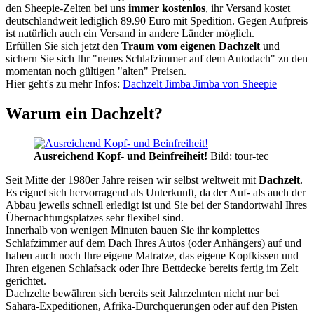
den Sheepie-Zelten bei uns
immer kostenlos
, ihr Versand kostet
deutschlandweit lediglich 89.90 Euro mit Spedition. Gegen Aufpreis
ist natürlich auch ein Versand in andere Länder möglich.
Erfüllen Sie sich jetzt den
Traum vom eigenen Dachzelt
und
sichern Sie sich Ihr "neues Schlafzimmer auf dem Autodach" zu den
momentan noch gültigen "alten" Preisen.
Hier geht's zu mehr Infos:
Dachzelt Jimba Jimba von Sheepie
Warum ein Dachzelt?
Ausreichend Kopf- und Beinfreiheit!
Bild: tour-tec
Seit Mitte der 1980er Jahre reisen wir selbst weltweit mit
Dachzelt
.
Es eignet sich hervorragend als Unterkunft, da der Auf- als auch der
Abbau jeweils schnell erledigt ist und Sie bei der Standortwahl Ihres
Übernachtungsplatzes sehr flexibel sind.
Innerhalb von wenigen Minuten bauen Sie ihr komplettes
Schlafzimmer auf dem Dach Ihres Autos (oder Anhängers) auf und
haben auch noch Ihre eigene Matratze, das eigene Kopfkissen und
Ihren eigenen Schlafsack oder Ihre Bettdecke bereits fertig im Zelt
gerichtet.
Dachzelte bewähren sich bereits seit Jahrzehnten nicht nur bei
Sahara-Expeditionen, Afrika-Durchquerungen oder auf den Pisten