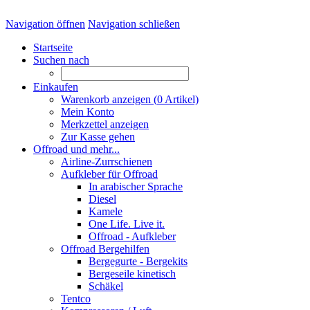
Navigation öffnen
Navigation schließen
Startseite
Suchen nach
Einkaufen
Warenkorb anzeigen (
0
Artikel)
Mein Konto
Merkzettel anzeigen
Zur Kasse gehen
Offroad und mehr...
Airline-Zurrschienen
Aufkleber für Offroad
In arabischer Sprache
Diesel
Kamele
One Life. Live it.
Offroad - Aufkleber
Offroad Bergehilfen
Bergegurte - Bergekits
Bergeseile kinetisch
Schäkel
Tentco