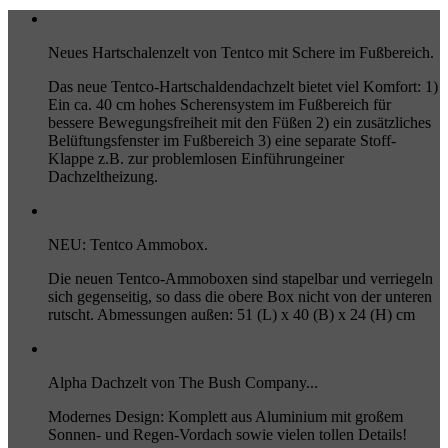
Neues Hartschalenzelt von Tentco mit Schere im Fußbereich.
Das neue Tentco-Hartschaldendachzelt bietet viel Komfort: 1)
Ein ca. 40 cm hohes Scherensystem im Fußbereich für
bessere Bewegungsfreiheit mit den Füßen 2) ein zusätzliches
Belüftungsfenster im Fußbereich 3) eine separate Stoff-
Klappe z.B. zur problemlosen Einführungeiner
Dachzeltheizung.
NEU: Tentco Ammobox.
Die neuen Tentco-Ammoboxen sind stapelbar und verriegeln
sich gegenseitig, so dass die obere Box nicht von der unteren
rutscht. Abmessungen außen: 51 (L) x 40 (B) x 24 (H) cm
Alpha Dachzelt von The Bush Company...
Modernes Design: Komplett aus Aluminium mit großem
Sonnen- und Regen-Vordach sowie vielen tollen Details!