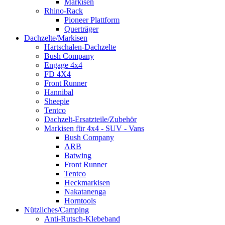
Markisen
Rhino-Rack
Pioneer Plattform
Querträger
Dachzelte/Markisen
Hartschalen-Dachzelte
Bush Company
Engage 4x4
FD 4X4
Front Runner
Hannibal
Sheepie
Tentco
Dachzelt-Ersatzteile/Zubehör
Markisen für 4x4 - SUV - Vans
Bush Company
ARB
Batwing
Front Runner
Tentco
Heckmarkisen
Nakatanenga
Horntools
Nützliches/Camping
Anti-Rutsch-Klebeband