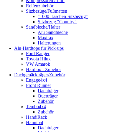
Kompressoren / Luft
Reifenzubehör
Sitzbezüge/Fußmatten
"1000-Taschen-Sitzbezug"
Sitzbezug "Country"
Sandbleche/Halter
Alu-Sandbleche
Maxtrax
Halterungen
Alu-Hardtops für Pick-ups
Ford Ranger
Toyota Hilux
VW Amarok
Hardtop - Zubehör
Dachgepäckträger/Zubehör
Engage4x4
Front Runner
Dachträger
Querträger
Zubehör
Tembo4x4
Zubehör
HandiRack
Hannibal
Dachträger