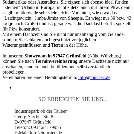
Südamerikas oder Australiens. Sie eignen sich ebenso ideal für den
"kleinen" Urlaub in Europa, nicht zuletzt auch mit Ihrem Pkw, denn
es gibt mittlerweile sehr viele leichte Varianten, wie etwa das
"Leichtgewicht" Jimba-Jimba von Sheepie. Es wiegt nur 39 bzw. 43
kg (je nach Größe) und ist, gerade was die Dachlast betrifft, speziell
für Pkw konstruiert.
Mit einem Dachzelt sind Sie nicht nur unabhängig vom Gelände,
sondern Sie schlafen auch geschützt vor jeglichen
Witterungseinflüssen und Tieren in der Höhe.
In unserem
Showroom in 97947 Grünsfeld
(Nähe Würzburg)
können Sie nach
Terminvereinbarung
unsere Dachzelte nicht nur
anschauen, sondern auch befühlen und selbstverständlich
probeliegen.
Vereinbaren Sie einen Beratungstermin:
info@tour-tec.de
SO ERREICHEN SIE UNS...
Industriepark ob der Tauber
Georg-Stecher-Str. 8
D-97947 Grünsfeld
Telefon: 09346/4179955
E-Mail: info@tour-tec.de