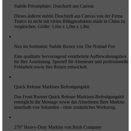
Stabile Privatsphäre: Duschzelt aus Canvas
Dieses äußerst stabile Duschzelt aus Canvas von der Firma
Tentco ist nicht mit vielen Billigprodukten made in China zu
vergleichen. Größe: 1,0m x 1,0m x 1,8m
Neu im Sortiment: Stabile Boxen von The Nomad Fox
Eine qualitativ hervorragend verarbeitete Aufbewahrungsbox
für Ihre Ausrüstung. Speziell für Abenteuer und professionelle
Feldarbeit sowie fürs Reisen entwickelt.
Quick Release Markisen Befestigungskit
Das Front Runner Quick Release Markisen-Befestigungskit
ermöglicht die Montage sowie das Abnehmen Ihrer Markise
innerhalb von Sekunden - ohne zusätzliches Werkzeug.
270° Heavy-Duty Markise von Bush Company