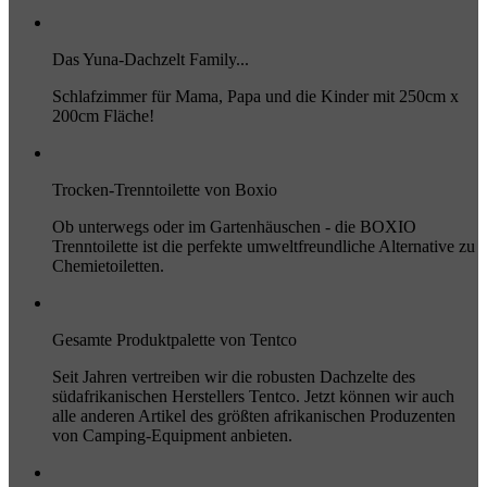
Das Yuna-Dachzelt Family...
Schlafzimmer für Mama, Papa und die Kinder mit 250cm x
200cm Fläche!
Trocken-Trenntoilette von Boxio
Ob unterwegs oder im Gartenhäuschen - die BOXIO
Trenntoilette ist die perfekte umweltfreundliche Alternative zu
Chemietoiletten.
Gesamte Produktpalette von Tentco
Seit Jahren vertreiben wir die robusten Dachzelte des
südafrikanischen Herstellers Tentco. Jetzt können wir auch
alle anderen Artikel des größten afrikanischen Produzenten
von Camping-Equipment anbieten.