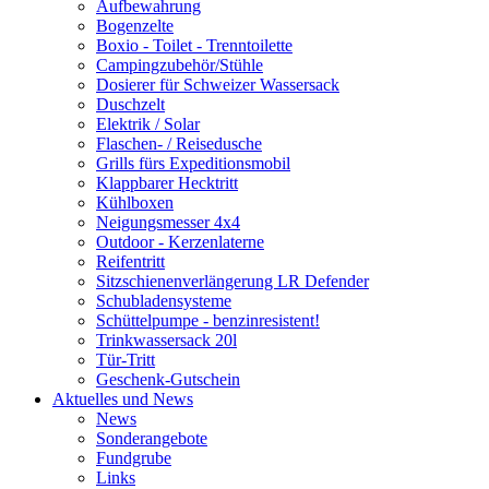
Aufbewahrung
Bogenzelte
Boxio - Toilet - Trenntoilette
Campingzubehör/Stühle
Dosierer für Schweizer Wassersack
Duschzelt
Elektrik / Solar
Flaschen- / Reisedusche
Grills fürs Expeditionsmobil
Klappbarer Hecktritt
Kühlboxen
Neigungsmesser 4x4
Outdoor - Kerzenlaterne
Reifentritt
Sitzschienenverlängerung LR Defender
Schubladensysteme
Schüttelpumpe - benzinresistent!
Trinkwassersack 20l
Tür-Tritt
Geschenk-Gutschein
Aktuelles und News
News
Sonderangebote
Fundgrube
Links