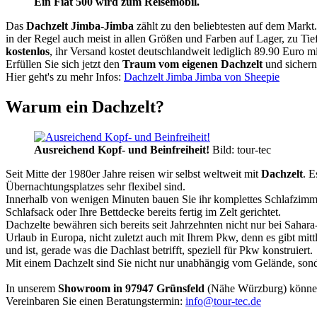
Ein Fiat 500 wird zum Reisemobil.
Das
Dachzelt
Jimba-Jimba
zählt zu den beliebtesten auf dem Markt
in der Regel auch meist in allen Größen und Farben auf Lager, zu Tie
kostenlos
, ihr Versand kostet deutschlandweit lediglich 89.90 Euro m
Erfüllen Sie sich jetzt den
Traum vom eigenen Dachzelt
und sichern
Hier geht's zu mehr Infos:
Dachzelt Jimba Jimba von Sheepie
Warum ein Dachzelt?
Ausreichend Kopf- und Beinfreiheit!
Bild: tour-tec
Seit Mitte der 1980er Jahre reisen wir selbst weltweit mit
Dachzelt
. E
Übernachtungsplatzes sehr flexibel sind.
Innerhalb von wenigen Minuten bauen Sie ihr komplettes Schlafzimme
Schlafsack oder Ihre Bettdecke bereits fertig im Zelt gerichtet.
Dachzelte bewähren sich bereits seit Jahrzehnten nicht nur bei Sahar
Urlaub in Europa, nicht zuletzt auch mit Ihrem Pkw, denn es gibt mit
und ist, gerade was die Dachlast betrifft, speziell für Pkw konstruiert.
Mit einem Dachzelt sind Sie nicht nur unabhängig vom Gelände, sonde
In unserem
Showroom in 97947 Grünsfeld
(Nähe Würzburg) könne
Vereinbaren Sie einen Beratungstermin:
info@tour-tec.de