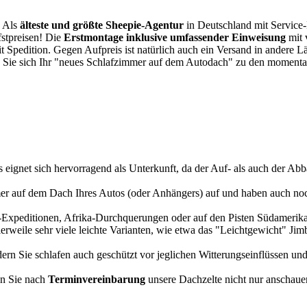
. Als
älteste und größte Sheepie-Agentur
in Deutschland mit Service-P
fstpreisen! Die
Erstmontage inklusive umfassender Einweisung
mit 
it Spedition. Gegen Aufpreis ist natürlich auch ein Versand in andere 
 Sie sich Ihr "neues Schlafzimmer auf dem Autodach" zu den momentan
s eignet sich hervorragend als Unterkunft, da der Auf- als auch der Abba
r auf dem Dach Ihres Autos (oder Anhängers) auf und haben auch noch
a-Expeditionen, Afrika-Durchquerungen oder auf den Pisten Südamerikas
tlerweile sehr viele leichte Varianten, wie etwa das "Leichtgewicht" J
rn Sie schlafen auch geschützt vor jeglichen Witterungseinflüssen und
n Sie nach
Terminvereinbarung
unsere Dachzelte nicht nur anschauen