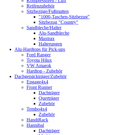
Kompressoren / Luft
Reifenzubehör
Sitzbezüge/Fußmatten
"1000-Taschen-Sitzbezug"
Sitzbezug "Country"
Sandbleche/Halter
Alu-Sandbleche
Maxtrax
Halterungen
Alu-Hardtops für Pick-ups
Ford Ranger
Toyota Hilux
VW Amarok
Hardtop - Zubehör
Dachgepäckträger/Zubehör
Engage4x4
Front Runner
Dachträger
Querträger
Zubehör
Tembo4x4
Zubehör
HandiRack
Hannibal
Dachträger