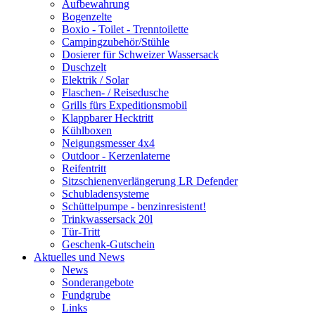
Aufbewahrung
Bogenzelte
Boxio - Toilet - Trenntoilette
Campingzubehör/Stühle
Dosierer für Schweizer Wassersack
Duschzelt
Elektrik / Solar
Flaschen- / Reisedusche
Grills fürs Expeditionsmobil
Klappbarer Hecktritt
Kühlboxen
Neigungsmesser 4x4
Outdoor - Kerzenlaterne
Reifentritt
Sitzschienenverlängerung LR Defender
Schubladensysteme
Schüttelpumpe - benzinresistent!
Trinkwassersack 20l
Tür-Tritt
Geschenk-Gutschein
Aktuelles und News
News
Sonderangebote
Fundgrube
Links