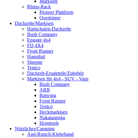
Markisen
Rhino-Rack
Pioneer Plattform
Querträger
Dachzelte/Markisen
Hartschalen-Dachzelte
Bush Company
Engage 4x4
FD 4X4
Front Runner
Hannibal
Sheepie
Tentco
Dachzelt-Ersatzteile/Zubehör
Markisen für 4x4 - SUV - Vans
Bush Company
ARB
Batwing
Front Runner
Tentco
Heckmarkisen
Nakatanenga
Horntools
Nützliches/Camping
Anti-Rutsch-Klebeband