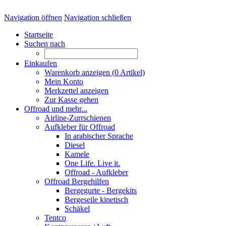
Navigation öffnen
Navigation schließen
Startseite
Suchen nach
Einkaufen
Warenkorb anzeigen (
0
Artikel)
Mein Konto
Merkzettel anzeigen
Zur Kasse gehen
Offroad und mehr...
Airline-Zurrschienen
Aufkleber für Offroad
In arabischer Sprache
Diesel
Kamele
One Life. Live it.
Offroad - Aufkleber
Offroad Bergehilfen
Bergegurte - Bergekits
Bergeseile kinetisch
Schäkel
Tentco