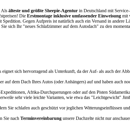
. Als
älteste und größte Sheepie-Agentur
in Deutschland mit Service-P
fstpreisen! Die
Erstmontage inklusive umfassender Einweisung
mit 
it Spedition. Gegen Aufpreis ist natürlich auch ein Versand in andere 
 Sie sich Ihr "neues Schlafzimmer auf dem Autodach" zu den momentan
s eignet sich hervorragend als Unterkunft, da der Auf- als auch der Abba
r auf dem Dach Ihres Autos (oder Anhängers) auf und haben auch noch
a-Expeditionen, Afrika-Durchquerungen oder auf den Pisten Südamerikas
tlerweile sehr viele leichte Varianten, wie etwa das "Leichtgewicht" J
rn Sie schlafen auch geschützt vor jeglichen Witterungseinflüssen und
n Sie nach
Terminvereinbarung
unsere Dachzelte nicht nur anschauen