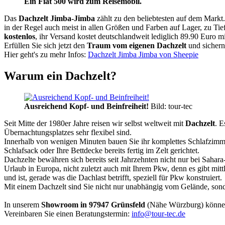
Ein Fiat 500 wird zum Reisemobil.
Das
Dachzelt
Jimba-Jimba
zählt zu den beliebtesten auf dem Markt
in der Regel auch meist in allen Größen und Farben auf Lager, zu Tie
kostenlos
, ihr Versand kostet deutschlandweit lediglich 89.90 Euro m
Erfüllen Sie sich jetzt den
Traum vom eigenen Dachzelt
und sichern
Hier geht's zu mehr Infos:
Dachzelt Jimba Jimba von Sheepie
Warum ein Dachzelt?
Ausreichend Kopf- und Beinfreiheit!
Bild: tour-tec
Seit Mitte der 1980er Jahre reisen wir selbst weltweit mit
Dachzelt
. E
Übernachtungsplatzes sehr flexibel sind.
Innerhalb von wenigen Minuten bauen Sie ihr komplettes Schlafzimme
Schlafsack oder Ihre Bettdecke bereits fertig im Zelt gerichtet.
Dachzelte bewähren sich bereits seit Jahrzehnten nicht nur bei Sahar
Urlaub in Europa, nicht zuletzt auch mit Ihrem Pkw, denn es gibt mit
und ist, gerade was die Dachlast betrifft, speziell für Pkw konstruiert.
Mit einem Dachzelt sind Sie nicht nur unabhängig vom Gelände, sonde
In unserem
Showroom in 97947 Grünsfeld
(Nähe Würzburg) könne
Vereinbaren Sie einen Beratungstermin:
info@tour-tec.de