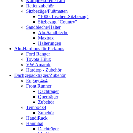
Kompressoren / Luft
Reifenzubehör
Sitzbezüge/Fußmatten
"1000-Taschen-Sitzbezug"
Sitzbezug "Country"
Sandbleche/Halter
Alu-Sandbleche
Maxtrax
Halterungen
Alu-Hardtops für Pick-ups
Ford Ranger
Toyota Hilux
VW Amarok
Hardtop - Zubehör
Dachgepäckträger/Zubehör
Engage4x4
Front Runner
Dachträger
Querträger
Zubehör
Tembo4x4
Zubehör
HandiRack
Hannibal
Dachträger