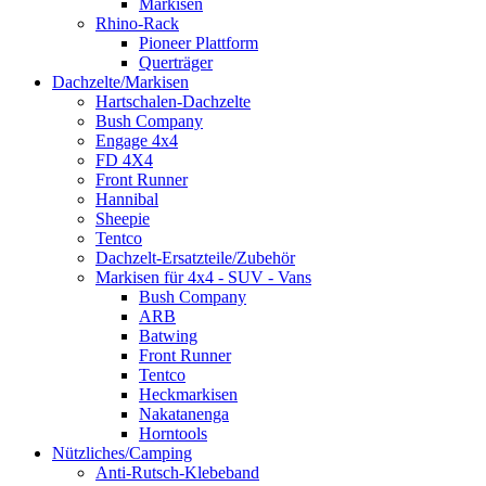
Markisen
Rhino-Rack
Pioneer Plattform
Querträger
Dachzelte/Markisen
Hartschalen-Dachzelte
Bush Company
Engage 4x4
FD 4X4
Front Runner
Hannibal
Sheepie
Tentco
Dachzelt-Ersatzteile/Zubehör
Markisen für 4x4 - SUV - Vans
Bush Company
ARB
Batwing
Front Runner
Tentco
Heckmarkisen
Nakatanenga
Horntools
Nützliches/Camping
Anti-Rutsch-Klebeband