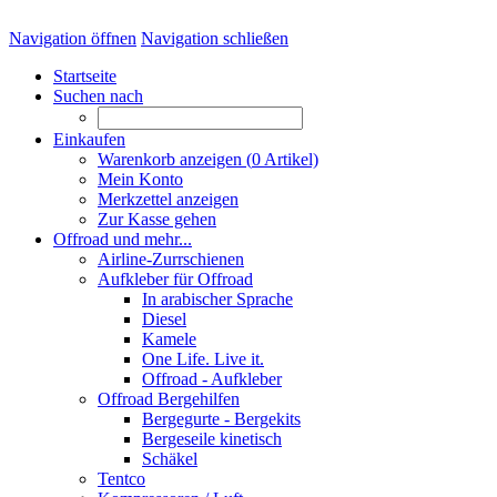
Navigation öffnen
Navigation schließen
Startseite
Suchen nach
Einkaufen
Warenkorb anzeigen (
0
Artikel)
Mein Konto
Merkzettel anzeigen
Zur Kasse gehen
Offroad und mehr...
Airline-Zurrschienen
Aufkleber für Offroad
In arabischer Sprache
Diesel
Kamele
One Life. Live it.
Offroad - Aufkleber
Offroad Bergehilfen
Bergegurte - Bergekits
Bergeseile kinetisch
Schäkel
Tentco