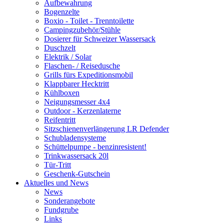
Aufbewahrung
Bogenzelte
Boxio - Toilet - Trenntoilette
Campingzubehör/Stühle
Dosierer für Schweizer Wassersack
Duschzelt
Elektrik / Solar
Flaschen- / Reisedusche
Grills fürs Expeditionsmobil
Klappbarer Hecktritt
Kühlboxen
Neigungsmesser 4x4
Outdoor - Kerzenlaterne
Reifentritt
Sitzschienenverlängerung LR Defender
Schubladensysteme
Schüttelpumpe - benzinresistent!
Trinkwassersack 20l
Tür-Tritt
Geschenk-Gutschein
Aktuelles und News
News
Sonderangebote
Fundgrube
Links