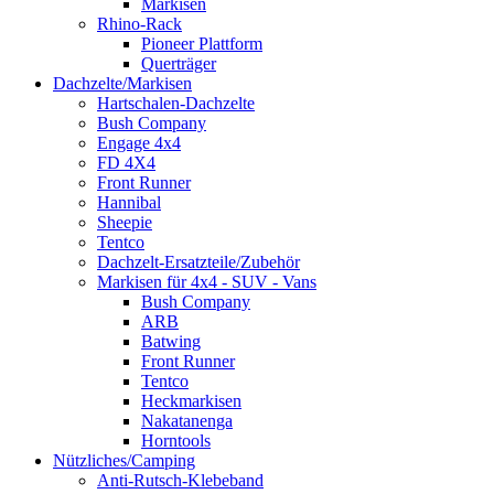
Markisen
Rhino-Rack
Pioneer Plattform
Querträger
Dachzelte/Markisen
Hartschalen-Dachzelte
Bush Company
Engage 4x4
FD 4X4
Front Runner
Hannibal
Sheepie
Tentco
Dachzelt-Ersatzteile/Zubehör
Markisen für 4x4 - SUV - Vans
Bush Company
ARB
Batwing
Front Runner
Tentco
Heckmarkisen
Nakatanenga
Horntools
Nützliches/Camping
Anti-Rutsch-Klebeband