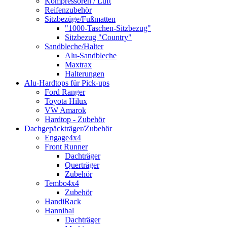
Kompressoren / Luft
Reifenzubehör
Sitzbezüge/Fußmatten
"1000-Taschen-Sitzbezug"
Sitzbezug "Country"
Sandbleche/Halter
Alu-Sandbleche
Maxtrax
Halterungen
Alu-Hardtops für Pick-ups
Ford Ranger
Toyota Hilux
VW Amarok
Hardtop - Zubehör
Dachgepäckträger/Zubehör
Engage4x4
Front Runner
Dachträger
Querträger
Zubehör
Tembo4x4
Zubehör
HandiRack
Hannibal
Dachträger