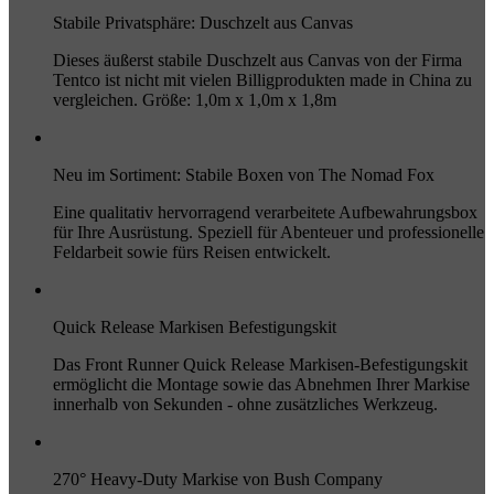
Stabile Privatsphäre: Duschzelt aus Canvas
Dieses äußerst stabile Duschzelt aus Canvas von der Firma
Tentco ist nicht mit vielen Billigprodukten made in China zu
vergleichen. Größe: 1,0m x 1,0m x 1,8m
Neu im Sortiment: Stabile Boxen von The Nomad Fox
Eine qualitativ hervorragend verarbeitete Aufbewahrungsbox
für Ihre Ausrüstung. Speziell für Abenteuer und professionelle
Feldarbeit sowie fürs Reisen entwickelt.
Quick Release Markisen Befestigungskit
Das Front Runner Quick Release Markisen-Befestigungskit
ermöglicht die Montage sowie das Abnehmen Ihrer Markise
innerhalb von Sekunden - ohne zusätzliches Werkzeug.
270° Heavy-Duty Markise von Bush Company