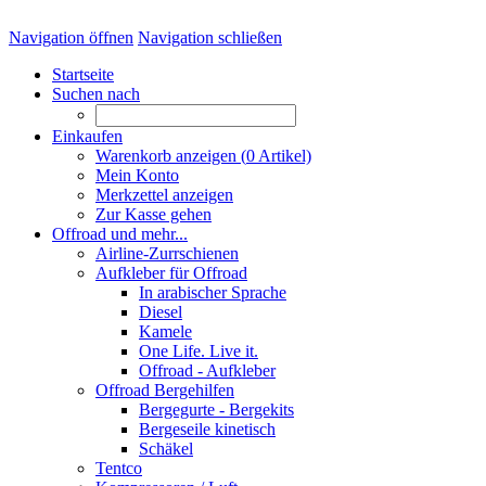
Navigation öffnen
Navigation schließen
Startseite
Suchen nach
Einkaufen
Warenkorb anzeigen (
0
Artikel)
Mein Konto
Merkzettel anzeigen
Zur Kasse gehen
Offroad und mehr...
Airline-Zurrschienen
Aufkleber für Offroad
In arabischer Sprache
Diesel
Kamele
One Life. Live it.
Offroad - Aufkleber
Offroad Bergehilfen
Bergegurte - Bergekits
Bergeseile kinetisch
Schäkel
Tentco