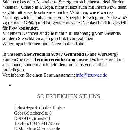
Südamerikas oder Australiens. Sie eignen sich ebenso ideal für den
"kleinen" Urlaub in Europa, nicht zuletzt auch mit Ihrem Pkw, denn
es gibt mittlerweile sehr viele leichte Varianten, wie etwa das
"Leichtgewicht" Jimba-Jimba von Sheepie. Es wiegt nur 39 bzw. 43
kg (je nach Größe) und ist, gerade was die Dachlast betrifft, speziell
für Pkw konstruiert.
Mit einem Dachzelt sind Sie nicht nur unabhängig vom Gelände,
sondern Sie schlafen auch geschützt vor jeglichen
Witterungseinflüssen und Tieren in der Höhe.
In unserem
Showroom in 97947 Grünsfeld
(Nähe Würzburg)
können Sie nach
Terminvereinbarung
unsere Dachzelte nicht nur
anschauen, sondern auch befühlen und selbstverständlich
probeliegen.
Vereinbaren Sie einen Beratungstermin:
info@tour-tec.de
SO ERREICHEN SIE UNS...
Industriepark ob der Tauber
Georg-Stecher-Str. 8
D-97947 Grünsfeld
Telefon: 09346/4179955
E-Mail: info@tour-tec.de