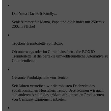
Das Yuna-Dachzelt Family...
Schlafzimmer für Mama, Papa und die Kinder mit 250cm x
200cm Fläche!
Trocken-Trenntoilette von Boxio
Ob unterwegs oder im Gartenhäuschen - die BOXIO
Trenntoilette ist die perfekte umweltfreundliche Alternative zu
Chemietoiletten.
Gesamte Produktpalette von Tentco
Seit Jahren vertreiben wir die robusten Dachzelte des
südafrikanischen Herstellers Tentco. Jetzt können wir auch
alle anderen Artikel des größten afrikanischen Produzenten
von Camping-Equipment anbieten.