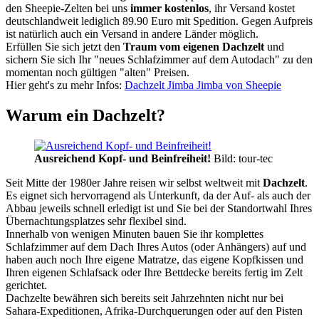
den Sheepie-Zelten bei uns
immer kostenlos
, ihr Versand kostet
deutschlandweit lediglich 89.90 Euro mit Spedition. Gegen Aufpreis
ist natürlich auch ein Versand in andere Länder möglich.
Erfüllen Sie sich jetzt den
Traum vom eigenen Dachzelt
und
sichern Sie sich Ihr "neues Schlafzimmer auf dem Autodach" zu den
momentan noch gültigen "alten" Preisen.
Hier geht's zu mehr Infos:
Dachzelt Jimba Jimba von Sheepie
Warum ein Dachzelt?
Ausreichend Kopf- und Beinfreiheit!
Bild: tour-tec
Seit Mitte der 1980er Jahre reisen wir selbst weltweit mit
Dachzelt
.
Es eignet sich hervorragend als Unterkunft, da der Auf- als auch der
Abbau jeweils schnell erledigt ist und Sie bei der Standortwahl Ihres
Übernachtungsplatzes sehr flexibel sind.
Innerhalb von wenigen Minuten bauen Sie ihr komplettes
Schlafzimmer auf dem Dach Ihres Autos (oder Anhängers) auf und
haben auch noch Ihre eigene Matratze, das eigene Kopfkissen und
Ihren eigenen Schlafsack oder Ihre Bettdecke bereits fertig im Zelt
gerichtet.
Dachzelte bewähren sich bereits seit Jahrzehnten nicht nur bei
Sahara-Expeditionen, Afrika-Durchquerungen oder auf den Pisten