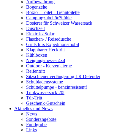
Aufbewahrung
Bogenzelte
Boxio - Toilet - Trenntoilette
Campingzubehör/Stühle
Dosierer für Schweizer Wassersack
Duschzelt
Elektrik / Solar
Flaschen- / Reisedusche
Grills fürs Expeditionsmobil
Klappbarer Hecktritt
Kühlboxen
Neigungsmesser 4x4
Outdoor - Kerzenlaterne
Reifentritt
Sitzschienenverlängerung LR Defender
Schubladensysteme
Schüttelpumpe - benzinresistent!
Trinkwassersack 20l
Tür-Tritt
Geschenk-Gutschein
Aktuelles und News
News
Sonderangebote
Fundgrube
Links