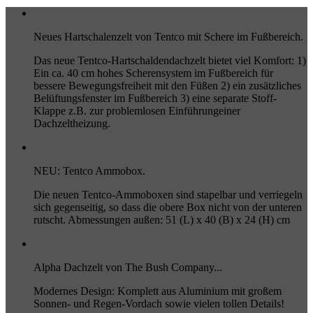
Neues Hartschalenzelt von Tentco mit Schere im Fußbereich.
Das neue Tentco-Hartschaldendachzelt bietet viel Komfort: 1)
Ein ca. 40 cm hohes Scherensystem im Fußbereich für
bessere Bewegungsfreiheit mit den Füßen 2) ein zusätzliches
Belüftungsfenster im Fußbereich 3) eine separate Stoff-
Klappe z.B. zur problemlosen Einführungeiner
Dachzeltheizung.
NEU: Tentco Ammobox.
Die neuen Tentco-Ammoboxen sind stapelbar und verriegeln
sich gegenseitig, so dass die obere Box nicht von der unteren
rutscht. Abmessungen außen: 51 (L) x 40 (B) x 24 (H) cm
Alpha Dachzelt von The Bush Company...
Modernes Design: Komplett aus Aluminium mit großem
Sonnen- und Regen-Vordach sowie vielen tollen Details!