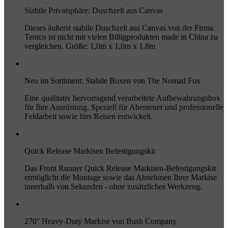
Stabile Privatsphäre: Duschzelt aus Canvas
Dieses äußerst stabile Duschzelt aus Canvas von der Firma
Tentco ist nicht mit vielen Billigprodukten made in China zu
vergleichen. Größe: 1,0m x 1,0m x 1,8m
Neu im Sortiment: Stabile Boxen von The Nomad Fox
Eine qualitativ hervorragend verarbeitete Aufbewahrungsbox
für Ihre Ausrüstung. Speziell für Abenteuer und professionelle
Feldarbeit sowie fürs Reisen entwickelt.
Quick Release Markisen Befestigungskit
Das Front Runner Quick Release Markisen-Befestigungskit
ermöglicht die Montage sowie das Abnehmen Ihrer Markise
innerhalb von Sekunden - ohne zusätzliches Werkzeug.
270° Heavy-Duty Markise von Bush Company