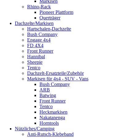
Markisen
Rhino-Rack
Pioneer Plattform
Querträger
Dachzelte/Markisen
Hartschalen-Dachzelte
Bush Company
Engage 4x4
FD 4X4
Front Runner
Hannibal
Sheepie
Tentco
Dachzelt-Ersatzteile/Zubehör
Markisen für 4x4 - SUV - Vans
Bush Company
ARB
Batwing
Front Runner
Tentco
Heckmarkisen
Nakatanenga
Horntools
Nützliches/Camping
Anti-Rutsch-Klebeband