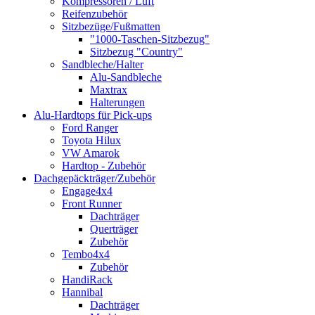
Kompressoren / Luft
Reifenzubehör
Sitzbezüge/Fußmatten
"1000-Taschen-Sitzbezug"
Sitzbezug "Country"
Sandbleche/Halter
Alu-Sandbleche
Maxtrax
Halterungen
Alu-Hardtops für Pick-ups
Ford Ranger
Toyota Hilux
VW Amarok
Hardtop - Zubehör
Dachgepäckträger/Zubehör
Engage4x4
Front Runner
Dachträger
Querträger
Zubehör
Tembo4x4
Zubehör
HandiRack
Hannibal
Dachträger