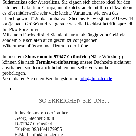
Südamerikas oder Australiens. Sie eignen sich ebenso ideal für den
"kleinen" Urlaub in Europa, nicht zuletzt auch mit Ihrem Pkw, denn
es gibt mittlerweile sehr viele leichte Varianten, wie etwa das
"Leichtgewicht" Jimba-Jimba von Sheepie. Es wiegt nur 39 bzw. 43
kg (je nach Größe) und ist, gerade was die Dachlast betrifft, speziell
für Pkw konstruiert.
Mit einem Dachzelt sind Sie nicht nur unabhängig vom Gelände,
sondern Sie schlafen auch geschützt vor jeglichen
Witterungseinflüssen und Tieren in der Höhe.
In unserem
Showroom in 97947 Grünsfeld
(Nähe Würzburg)
können Sie nach
Terminvereinbarung
unsere Dachzelte nicht nur
anschauen, sondern auch befühlen und selbstverständlich
probeliegen.
Vereinbaren Sie einen Beratungstermin:
info@tour-tec.de
SO ERREICHEN SIE UNS...
Industriepark ob der Tauber
Georg-Stecher-Str. 8
D-97947 Grünsfeld
Telefon: 09346/4179955
E-Mail: info@tour-tec.de