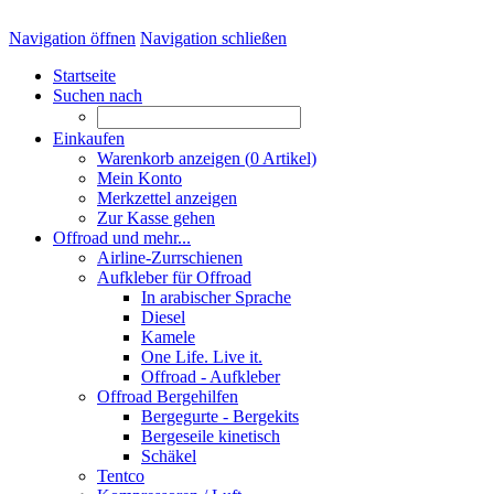
Navigation öffnen
Navigation schließen
Startseite
Suchen nach
Einkaufen
Warenkorb anzeigen (
0
Artikel)
Mein Konto
Merkzettel anzeigen
Zur Kasse gehen
Offroad und mehr...
Airline-Zurrschienen
Aufkleber für Offroad
In arabischer Sprache
Diesel
Kamele
One Life. Live it.
Offroad - Aufkleber
Offroad Bergehilfen
Bergegurte - Bergekits
Bergeseile kinetisch
Schäkel
Tentco