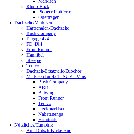
Markisen
Rhino-Rack
Pioneer Plattform
Querträger
Dachzelte/Markisen
Hartschalen-Dachzelte
Bush Company
Engage 4x4
FD 4X4
Front Runner
Hannibal
Sheepie
Tentco
Dachzelt-Ersatzteile/Zubehör
Markisen für 4x4 - SUV - Vans
Bush Company
ARB
Batwing
Front Runner
Tentco
Heckmarkisen
Nakatanenga
Horntools
Nützliches/Camping
Anti-Rutsch-Klebeband