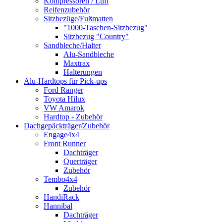
Kompressoren / Luft
Reifenzubehör
Sitzbezüge/Fußmatten
"1000-Taschen-Sitzbezug"
Sitzbezug "Country"
Sandbleche/Halter
Alu-Sandbleche
Maxtrax
Halterungen
Alu-Hardtops für Pick-ups
Ford Ranger
Toyota Hilux
VW Amarok
Hardtop - Zubehör
Dachgepäckträger/Zubehör
Engage4x4
Front Runner
Dachträger
Querträger
Zubehör
Tembo4x4
Zubehör
HandiRack
Hannibal
Dachträger