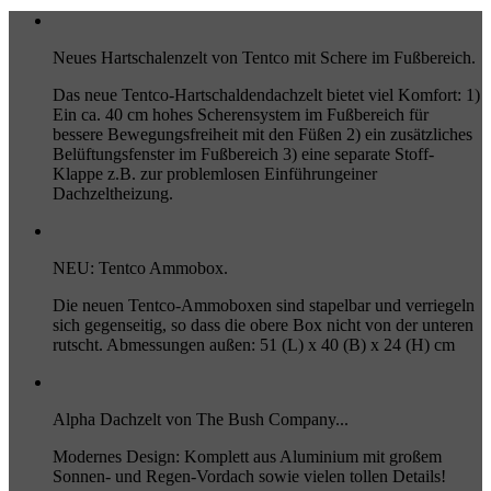
Neues Hartschalenzelt von Tentco mit Schere im Fußbereich.
Das neue Tentco-Hartschaldendachzelt bietet viel Komfort: 1)
Ein ca. 40 cm hohes Scherensystem im Fußbereich für
bessere Bewegungsfreiheit mit den Füßen 2) ein zusätzliches
Belüftungsfenster im Fußbereich 3) eine separate Stoff-
Klappe z.B. zur problemlosen Einführungeiner
Dachzeltheizung.
NEU: Tentco Ammobox.
Die neuen Tentco-Ammoboxen sind stapelbar und verriegeln
sich gegenseitig, so dass die obere Box nicht von der unteren
rutscht. Abmessungen außen: 51 (L) x 40 (B) x 24 (H) cm
Alpha Dachzelt von The Bush Company...
Modernes Design: Komplett aus Aluminium mit großem
Sonnen- und Regen-Vordach sowie vielen tollen Details!