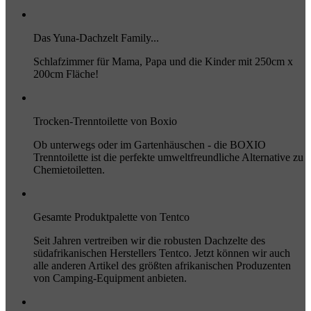
Das Yuna-Dachzelt Family...
Schlafzimmer für Mama, Papa und die Kinder mit 250cm x
200cm Fläche!
Trocken-Trenntoilette von Boxio
Ob unterwegs oder im Gartenhäuschen - die BOXIO
Trenntoilette ist die perfekte umweltfreundliche Alternative zu
Chemietoiletten.
Gesamte Produktpalette von Tentco
Seit Jahren vertreiben wir die robusten Dachzelte des
südafrikanischen Herstellers Tentco. Jetzt können wir auch
alle anderen Artikel des größten afrikanischen Produzenten
von Camping-Equipment anbieten.