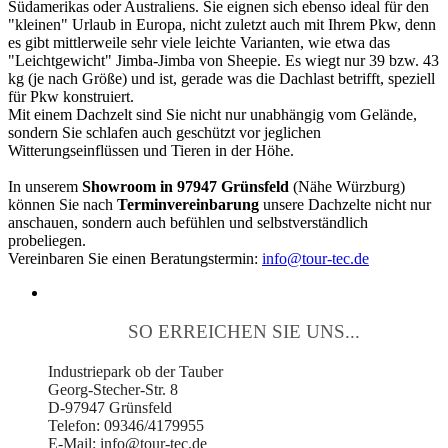
Südamerikas oder Australiens. Sie eignen sich ebenso ideal für den
"kleinen" Urlaub in Europa, nicht zuletzt auch mit Ihrem Pkw, denn
es gibt mittlerweile sehr viele leichte Varianten, wie etwa das
"Leichtgewicht" Jimba-Jimba von Sheepie. Es wiegt nur 39 bzw. 43
kg (je nach Größe) und ist, gerade was die Dachlast betrifft, speziell
für Pkw konstruiert.
Mit einem Dachzelt sind Sie nicht nur unabhängig vom Gelände,
sondern Sie schlafen auch geschützt vor jeglichen
Witterungseinflüssen und Tieren in der Höhe.
In unserem
Showroom in 97947 Grünsfeld
(Nähe Würzburg)
können Sie nach
Terminvereinbarung
unsere Dachzelte nicht nur
anschauen, sondern auch befühlen und selbstverständlich
probeliegen.
Vereinbaren Sie einen Beratungstermin:
info@tour-tec.de
SO ERREICHEN SIE UNS...
Industriepark ob der Tauber
Georg-Stecher-Str. 8
D-97947 Grünsfeld
Telefon: 09346/4179955
E-Mail: info@tour-tec.de