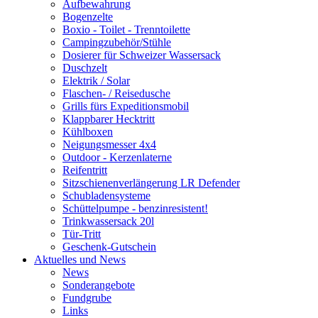
Aufbewahrung
Bogenzelte
Boxio - Toilet - Trenntoilette
Campingzubehör/Stühle
Dosierer für Schweizer Wassersack
Duschzelt
Elektrik / Solar
Flaschen- / Reisedusche
Grills fürs Expeditionsmobil
Klappbarer Hecktritt
Kühlboxen
Neigungsmesser 4x4
Outdoor - Kerzenlaterne
Reifentritt
Sitzschienenverlängerung LR Defender
Schubladensysteme
Schüttelpumpe - benzinresistent!
Trinkwassersack 20l
Tür-Tritt
Geschenk-Gutschein
Aktuelles und News
News
Sonderangebote
Fundgrube
Links