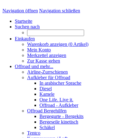
Navigation öffnen
Navigation schließen
Startseite
Suchen nach
Einkaufen
Warenkorb anzeigen (
0
Artikel)
Mein Konto
Merkzettel anzeigen
Zur Kasse gehen
Offroad und mehr...
Airline-Zurrschienen
Aufkleber für Offroad
In arabischer Sprache
Diesel
Kamele
One Life. Live it.
Offroad - Aufkleber
Offroad Bergehilfen
Bergegurte - Bergekits
Bergeseile kinetisch
Schäkel
Tentco