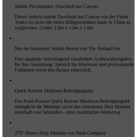
Stabile Privatsphäre: Duschzelt aus Canvas
Dieses äußerst stabile Duschzelt aus Canvas von der Firma
Tentco ist nicht mit vielen Billigprodukten made in China zu
vergleichen. Größe: 1,0m x 1,0m x 1,8m
Neu im Sortiment: Stabile Boxen von The Nomad Fox
Eine qualitativ hervorragend verarbeitete Aufbewahrungsbox
für Ihre Ausrüstung. Speziell für Abenteuer und professionelle
Feldarbeit sowie fürs Reisen entwickelt.
Quick Release Markisen Befestigungskit
Das Front Runner Quick Release Markisen-Befestigungskit
ermöglicht die Montage sowie das Abnehmen Ihrer Markise
innerhalb von Sekunden - ohne zusätzliches Werkzeug.
270° Heavy-Duty Markise von Bush Company