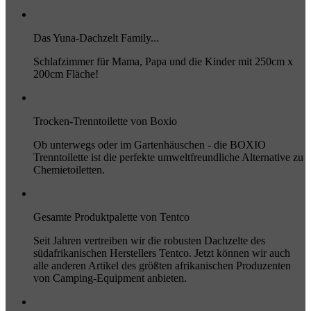
Das Yuna-Dachzelt Family...
Schlafzimmer für Mama, Papa und die Kinder mit 250cm x
200cm Fläche!
Trocken-Trenntoilette von Boxio
Ob unterwegs oder im Gartenhäuschen - die BOXIO
Trenntoilette ist die perfekte umweltfreundliche Alternative zu
Chemietoiletten.
Gesamte Produktpalette von Tentco
Seit Jahren vertreiben wir die robusten Dachzelte des
südafrikanischen Herstellers Tentco. Jetzt können wir auch
alle anderen Artikel des größten afrikanischen Produzenten
von Camping-Equipment anbieten.