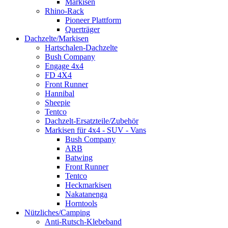
Markisen
Rhino-Rack
Pioneer Plattform
Querträger
Dachzelte/Markisen
Hartschalen-Dachzelte
Bush Company
Engage 4x4
FD 4X4
Front Runner
Hannibal
Sheepie
Tentco
Dachzelt-Ersatzteile/Zubehör
Markisen für 4x4 - SUV - Vans
Bush Company
ARB
Batwing
Front Runner
Tentco
Heckmarkisen
Nakatanenga
Horntools
Nützliches/Camping
Anti-Rutsch-Klebeband