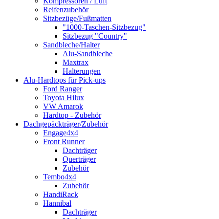
Kompressoren / Luft
Reifenzubehör
Sitzbezüge/Fußmatten
"1000-Taschen-Sitzbezug"
Sitzbezug "Country"
Sandbleche/Halter
Alu-Sandbleche
Maxtrax
Halterungen
Alu-Hardtops für Pick-ups
Ford Ranger
Toyota Hilux
VW Amarok
Hardtop - Zubehör
Dachgepäckträger/Zubehör
Engage4x4
Front Runner
Dachträger
Querträger
Zubehör
Tembo4x4
Zubehör
HandiRack
Hannibal
Dachträger