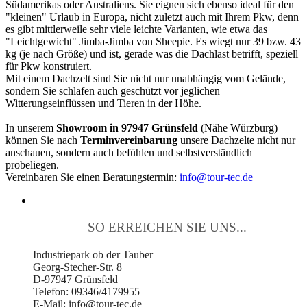
Südamerikas oder Australiens. Sie eignen sich ebenso ideal für den
"kleinen" Urlaub in Europa, nicht zuletzt auch mit Ihrem Pkw, denn
es gibt mittlerweile sehr viele leichte Varianten, wie etwa das
"Leichtgewicht" Jimba-Jimba von Sheepie. Es wiegt nur 39 bzw. 43
kg (je nach Größe) und ist, gerade was die Dachlast betrifft, speziell
für Pkw konstruiert.
Mit einem Dachzelt sind Sie nicht nur unabhängig vom Gelände,
sondern Sie schlafen auch geschützt vor jeglichen
Witterungseinflüssen und Tieren in der Höhe.
In unserem
Showroom in 97947 Grünsfeld
(Nähe Würzburg)
können Sie nach
Terminvereinbarung
unsere Dachzelte nicht nur
anschauen, sondern auch befühlen und selbstverständlich
probeliegen.
Vereinbaren Sie einen Beratungstermin:
info@tour-tec.de
SO ERREICHEN SIE UNS...
Industriepark ob der Tauber
Georg-Stecher-Str. 8
D-97947 Grünsfeld
Telefon: 09346/4179955
E-Mail: info@tour-tec.de