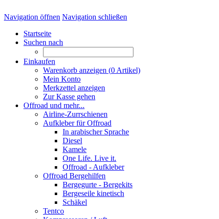
Navigation öffnen
Navigation schließen
Startseite
Suchen nach
Einkaufen
Warenkorb anzeigen (
0
Artikel)
Mein Konto
Merkzettel anzeigen
Zur Kasse gehen
Offroad und mehr...
Airline-Zurrschienen
Aufkleber für Offroad
In arabischer Sprache
Diesel
Kamele
One Life. Live it.
Offroad - Aufkleber
Offroad Bergehilfen
Bergegurte - Bergekits
Bergeseile kinetisch
Schäkel
Tentco