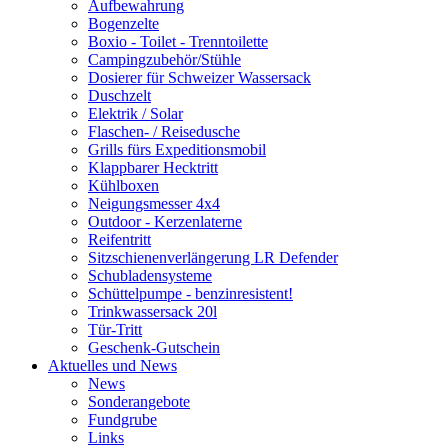
Aufbewahrung
Bogenzelte
Boxio - Toilet - Trenntoilette
Campingzubehör/Stühle
Dosierer für Schweizer Wassersack
Duschzelt
Elektrik / Solar
Flaschen- / Reisedusche
Grills fürs Expeditionsmobil
Klappbarer Hecktritt
Kühlboxen
Neigungsmesser 4x4
Outdoor - Kerzenlaterne
Reifentritt
Sitzschienenverlängerung LR Defender
Schubladensysteme
Schüttelpumpe - benzinresistent!
Trinkwassersack 20l
Tür-Tritt
Geschenk-Gutschein
Aktuelles und News
News
Sonderangebote
Fundgrube
Links