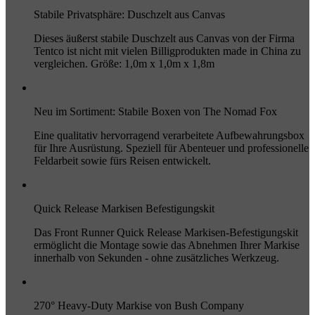
Stabile Privatsphäre: Duschzelt aus Canvas
Dieses äußerst stabile Duschzelt aus Canvas von der Firma
Tentco ist nicht mit vielen Billigprodukten made in China zu
vergleichen. Größe: 1,0m x 1,0m x 1,8m
Neu im Sortiment: Stabile Boxen von The Nomad Fox
Eine qualitativ hervorragend verarbeitete Aufbewahrungsbox
für Ihre Ausrüstung. Speziell für Abenteuer und professionelle
Feldarbeit sowie fürs Reisen entwickelt.
Quick Release Markisen Befestigungskit
Das Front Runner Quick Release Markisen-Befestigungskit
ermöglicht die Montage sowie das Abnehmen Ihrer Markise
innerhalb von Sekunden - ohne zusätzliches Werkzeug.
270° Heavy-Duty Markise von Bush Company