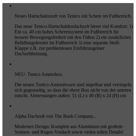
Neues Hartschalenzelt von Tentco mit Schere im Fußbereich.
Das neue Tentco-Hartschaldendachzelt bietet viel Komfort: 1)
Ein ca. 40 cm hohes Scherensystem im Fußbereich für
bessere Bewegungsfreiheit mit den Füßen 2) ein zusätzliches
Belüftungsfenster im Fußbereich 3) eine separate Stoff-
Klappe z.B. zur problemlosen Einführungeiner
Dachzeltheizung.
NEU: Tentco Ammobox.
Die neuen Tentco-Ammoboxen sind stapelbar und verriegeln
sich gegenseitig, so dass die obere Box nicht von der unteren
rutscht. Abmessungen außen: 51 (L) x 40 (B) x 24 (H) cm
Alpha Dachzelt von The Bush Company...
Modernes Design: Komplett aus Aluminium mit großem
Sonnen- und Regen-Vordach sowie vielen tollen Details!