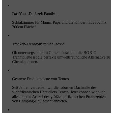
Das Yuna-Dachzelt Family...
Schlafzimmer für Mama, Papa und die Kinder mit 250cm x
200cm Fläche!
Trocken-Trenntoilette von Boxio
Ob unterwegs oder im Gartenhäuschen - die BOXIO
Trenntoilette ist die perfekte umweltfreundliche Alternative zu
Chemietoiletten.
Gesamte Produktpalette von Tentco
Seit Jahren vertreiben wir die robusten Dachzelte des
südafrikanischen Herstellers Tentco. Jetzt können wir auch
alle anderen Artikel des größten afrikanischen Produzenten
von Camping-Equipment anbieten.