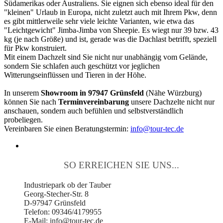
Südamerikas oder Australiens. Sie eignen sich ebenso ideal für den
"kleinen" Urlaub in Europa, nicht zuletzt auch mit Ihrem Pkw, denn
es gibt mittlerweile sehr viele leichte Varianten, wie etwa das
"Leichtgewicht" Jimba-Jimba von Sheepie. Es wiegt nur 39 bzw. 43
kg (je nach Größe) und ist, gerade was die Dachlast betrifft, speziell
für Pkw konstruiert.
Mit einem Dachzelt sind Sie nicht nur unabhängig vom Gelände,
sondern Sie schlafen auch geschützt vor jeglichen
Witterungseinflüssen und Tieren in der Höhe.
In unserem
Showroom in 97947 Grünsfeld
(Nähe Würzburg)
können Sie nach
Terminvereinbarung
unsere Dachzelte nicht nur
anschauen, sondern auch befühlen und selbstverständlich
probeliegen.
Vereinbaren Sie einen Beratungstermin:
info@tour-tec.de
SO ERREICHEN SIE UNS...
Industriepark ob der Tauber
Georg-Stecher-Str. 8
D-97947 Grünsfeld
Telefon: 09346/4179955
E-Mail: info@tour-tec.de