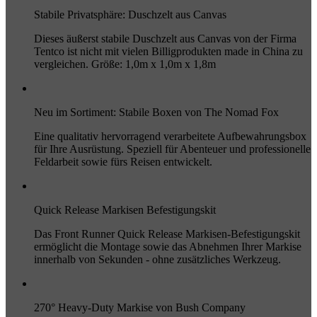
Stabile Privatsphäre: Duschzelt aus Canvas
Dieses äußerst stabile Duschzelt aus Canvas von der Firma
Tentco ist nicht mit vielen Billigprodukten made in China zu
vergleichen. Größe: 1,0m x 1,0m x 1,8m
Neu im Sortiment: Stabile Boxen von The Nomad Fox
Eine qualitativ hervorragend verarbeitete Aufbewahrungsbox
für Ihre Ausrüstung. Speziell für Abenteuer und professionelle
Feldarbeit sowie fürs Reisen entwickelt.
Quick Release Markisen Befestigungskit
Das Front Runner Quick Release Markisen-Befestigungskit
ermöglicht die Montage sowie das Abnehmen Ihrer Markise
innerhalb von Sekunden - ohne zusätzliches Werkzeug.
270° Heavy-Duty Markise von Bush Company