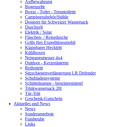
Aufbewahrung
Bogenzelte
Boxio - Toilet - Trenntoilette
Campingzubehör/Stühle
Dosierer für Schweizer Wassersack
Duschzelt
Elektrik / Solar
Flaschen- / Reisedusche
Grills fürs Expeditionsmobil
Klappbarer Hecktritt
Kühlboxen
Neigungsmesser 4x4
Outdoor - Kerzenlaterne
Reifentritt
Sitzschienenverlängerung LR Defender
Schubladensysteme
Schüttelpumpe - benzinresistent!
Trinkwassersack 20l
Tür-Tritt
Geschenk-Gutschein
Aktuelles und News
News
Sonderangebote
Fundgrube
Links