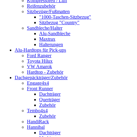
Kompressoren / Luft
Reifenzubehör
Sitzbezüge/Fußmatten
"1000-Taschen-Sitzbezug"
Sitzbezug "Country"
Sandbleche/Halter
Alu-Sandbleche
Maxtrax
Halterungen
Alu-Hardtops für Pick-ups
Ford Ranger
Toyota Hilux
VW Amarok
Hardtop - Zubehör
Dachgepäckträger/Zubehör
Engage4x4
Front Runner
Dachträger
Querträger
Zubehör
Tembo4x4
Zubehör
HandiRack
Hannibal
Dachträger