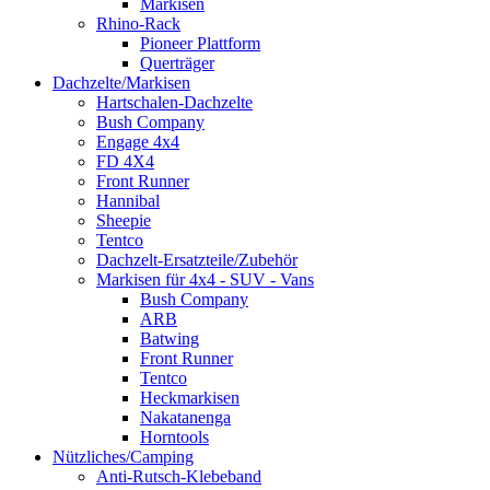
Markisen
Rhino-Rack
Pioneer Plattform
Querträger
Dachzelte/Markisen
Hartschalen-Dachzelte
Bush Company
Engage 4x4
FD 4X4
Front Runner
Hannibal
Sheepie
Tentco
Dachzelt-Ersatzteile/Zubehör
Markisen für 4x4 - SUV - Vans
Bush Company
ARB
Batwing
Front Runner
Tentco
Heckmarkisen
Nakatanenga
Horntools
Nützliches/Camping
Anti-Rutsch-Klebeband