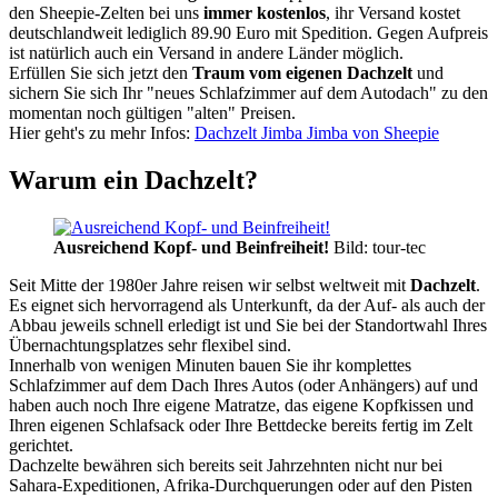
den Sheepie-Zelten bei uns
immer kostenlos
, ihr Versand kostet
deutschlandweit lediglich 89.90 Euro mit Spedition. Gegen Aufpreis
ist natürlich auch ein Versand in andere Länder möglich.
Erfüllen Sie sich jetzt den
Traum vom eigenen Dachzelt
und
sichern Sie sich Ihr "neues Schlafzimmer auf dem Autodach" zu den
momentan noch gültigen "alten" Preisen.
Hier geht's zu mehr Infos:
Dachzelt Jimba Jimba von Sheepie
Warum ein Dachzelt?
Ausreichend Kopf- und Beinfreiheit!
Bild: tour-tec
Seit Mitte der 1980er Jahre reisen wir selbst weltweit mit
Dachzelt
.
Es eignet sich hervorragend als Unterkunft, da der Auf- als auch der
Abbau jeweils schnell erledigt ist und Sie bei der Standortwahl Ihres
Übernachtungsplatzes sehr flexibel sind.
Innerhalb von wenigen Minuten bauen Sie ihr komplettes
Schlafzimmer auf dem Dach Ihres Autos (oder Anhängers) auf und
haben auch noch Ihre eigene Matratze, das eigene Kopfkissen und
Ihren eigenen Schlafsack oder Ihre Bettdecke bereits fertig im Zelt
gerichtet.
Dachzelte bewähren sich bereits seit Jahrzehnten nicht nur bei
Sahara-Expeditionen, Afrika-Durchquerungen oder auf den Pisten