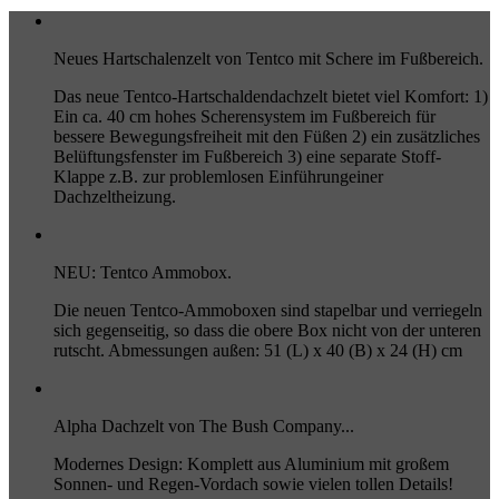
Neues Hartschalenzelt von Tentco mit Schere im Fußbereich.
Das neue Tentco-Hartschaldendachzelt bietet viel Komfort: 1)
Ein ca. 40 cm hohes Scherensystem im Fußbereich für
bessere Bewegungsfreiheit mit den Füßen 2) ein zusätzliches
Belüftungsfenster im Fußbereich 3) eine separate Stoff-
Klappe z.B. zur problemlosen Einführungeiner
Dachzeltheizung.
NEU: Tentco Ammobox.
Die neuen Tentco-Ammoboxen sind stapelbar und verriegeln
sich gegenseitig, so dass die obere Box nicht von der unteren
rutscht. Abmessungen außen: 51 (L) x 40 (B) x 24 (H) cm
Alpha Dachzelt von The Bush Company...
Modernes Design: Komplett aus Aluminium mit großem
Sonnen- und Regen-Vordach sowie vielen tollen Details!