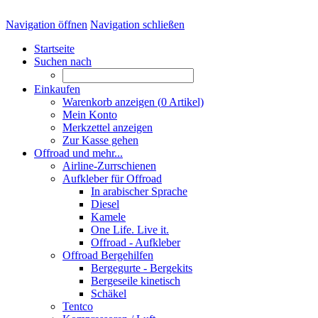
Navigation öffnen
Navigation schließen
Startseite
Suchen nach
Einkaufen
Warenkorb anzeigen (
0
Artikel)
Mein Konto
Merkzettel anzeigen
Zur Kasse gehen
Offroad und mehr...
Airline-Zurrschienen
Aufkleber für Offroad
In arabischer Sprache
Diesel
Kamele
One Life. Live it.
Offroad - Aufkleber
Offroad Bergehilfen
Bergegurte - Bergekits
Bergeseile kinetisch
Schäkel
Tentco