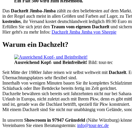
Ein Fiat 500 wird zum Reisemobil.
Das
Dachzelt
Jimba-Jimba
zählt zu den beliebtesten auf dem Markt
in der Regel auch meist in allen Größen und Farben auf Lager, zu Tie
kostenlos
, ihr Versand kostet deutschlandweit lediglich 89.90 Euro m
Erfüllen Sie sich jetzt den
Traum vom eigenen Dachzelt
und sichern
Hier geht's zu mehr Infos:
Dachzelt Jimba Jimba von Sheepie
Warum ein Dachzelt?
Ausreichend Kopf- und Beinfreiheit!
Bild: tour-tec
Seit Mitte der 1980er Jahre reisen wir selbst weltweit mit
Dachzelt
. E
Übernachtungsplatzes sehr flexibel sind.
Innerhalb von wenigen Minuten bauen Sie ihr komplettes Schlafzimme
Schlafsack oder Ihre Bettdecke bereits fertig im Zelt gerichtet.
Dachzelte bewähren sich bereits seit Jahrzehnten nicht nur bei Sahar
Urlaub in Europa, nicht zuletzt auch mit Ihrem Pkw, denn es gibt mit
und ist, gerade was die Dachlast betrifft, speziell für Pkw konstruiert.
Mit einem Dachzelt sind Sie nicht nur unabhängig vom Gelände, sonde
In unserem
Showroom in 97947 Grünsfeld
(Nähe Würzburg) könne
Vereinbaren Sie einen Beratungstermin:
info@tour-tec.de