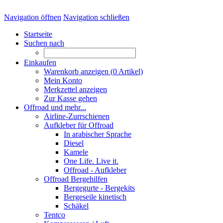
Navigation öffnen
Navigation schließen
Startseite
Suchen nach
Einkaufen
Warenkorb anzeigen (
0
Artikel)
Mein Konto
Merkzettel anzeigen
Zur Kasse gehen
Offroad und mehr...
Airline-Zurrschienen
Aufkleber für Offroad
In arabischer Sprache
Diesel
Kamele
One Life. Live it.
Offroad - Aufkleber
Offroad Bergehilfen
Bergegurte - Bergekits
Bergeseile kinetisch
Schäkel
Tentco