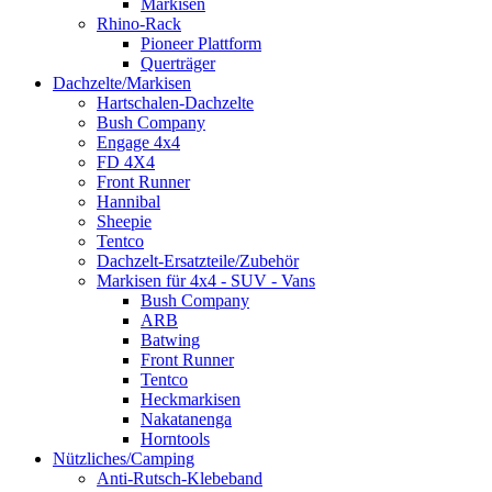
Markisen
Rhino-Rack
Pioneer Plattform
Querträger
Dachzelte/Markisen
Hartschalen-Dachzelte
Bush Company
Engage 4x4
FD 4X4
Front Runner
Hannibal
Sheepie
Tentco
Dachzelt-Ersatzteile/Zubehör
Markisen für 4x4 - SUV - Vans
Bush Company
ARB
Batwing
Front Runner
Tentco
Heckmarkisen
Nakatanenga
Horntools
Nützliches/Camping
Anti-Rutsch-Klebeband