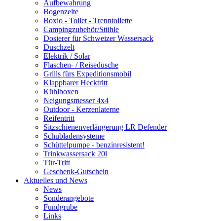
Aufbewahrung
Bogenzelte
Boxio - Toilet - Trenntoilette
Campingzubehör/Stühle
Dosierer für Schweizer Wassersack
Duschzelt
Elektrik / Solar
Flaschen- / Reisedusche
Grills fürs Expeditionsmobil
Klappbarer Hecktritt
Kühlboxen
Neigungsmesser 4x4
Outdoor - Kerzenlaterne
Reifentritt
Sitzschienenverlängerung LR Defender
Schubladensysteme
Schüttelpumpe - benzinresistent!
Trinkwassersack 20l
Tür-Tritt
Geschenk-Gutschein
Aktuelles und News
News
Sonderangebote
Fundgrube
Links