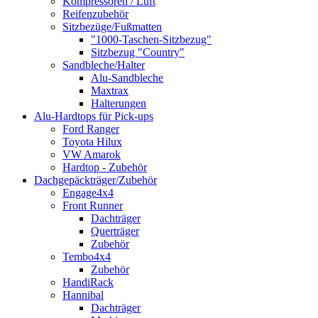
Kompressoren / Luft
Reifenzubehör
Sitzbezüge/Fußmatten
"1000-Taschen-Sitzbezug"
Sitzbezug "Country"
Sandbleche/Halter
Alu-Sandbleche
Maxtrax
Halterungen
Alu-Hardtops für Pick-ups
Ford Ranger
Toyota Hilux
VW Amarok
Hardtop - Zubehör
Dachgepäckträger/Zubehör
Engage4x4
Front Runner
Dachträger
Querträger
Zubehör
Tembo4x4
Zubehör
HandiRack
Hannibal
Dachträger