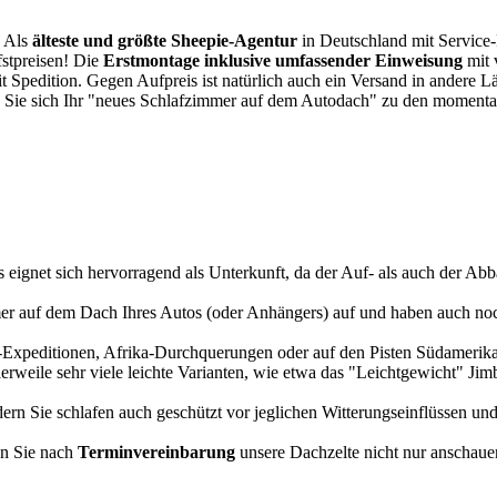
. Als
älteste und größte Sheepie-Agentur
in Deutschland mit Service-P
fstpreisen! Die
Erstmontage inklusive umfassender Einweisung
mit 
it Spedition. Gegen Aufpreis ist natürlich auch ein Versand in andere 
 Sie sich Ihr "neues Schlafzimmer auf dem Autodach" zu den momentan
s eignet sich hervorragend als Unterkunft, da der Auf- als auch der Abba
r auf dem Dach Ihres Autos (oder Anhängers) auf und haben auch noch
a-Expeditionen, Afrika-Durchquerungen oder auf den Pisten Südamerikas
tlerweile sehr viele leichte Varianten, wie etwa das "Leichtgewicht" J
rn Sie schlafen auch geschützt vor jeglichen Witterungseinflüssen und
n Sie nach
Terminvereinbarung
unsere Dachzelte nicht nur anschauen