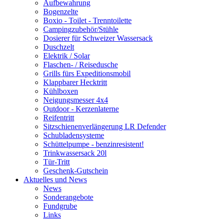
Aufbewahrung
Bogenzelte
Boxio - Toilet - Trenntoilette
Campingzubehör/Stühle
Dosierer für Schweizer Wassersack
Duschzelt
Elektrik / Solar
Flaschen- / Reisedusche
Grills fürs Expeditionsmobil
Klappbarer Hecktritt
Kühlboxen
Neigungsmesser 4x4
Outdoor - Kerzenlaterne
Reifentritt
Sitzschienenverlängerung LR Defender
Schubladensysteme
Schüttelpumpe - benzinresistent!
Trinkwassersack 20l
Tür-Tritt
Geschenk-Gutschein
Aktuelles und News
News
Sonderangebote
Fundgrube
Links