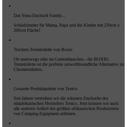
Das Yuna-Dachzelt Family...
Schlafzimmer für Mama, Papa und die Kinder mit 250cm x
200cm Fläche!
Trocken-Trenntoilette von Boxio
Ob unterwegs oder im Gartenhäuschen - die BOXIO
Trenntoilette ist die perfekte umweltfreundliche Alternative zu
Chemietoiletten.
Gesamte Produktpalette von Tentco
Seit Jahren vertreiben wir die robusten Dachzelte des
südafrikanischen Herstellers Tentco. Jetzt können wir auch
alle anderen Artikel des größten afrikanischen Produzenten
von Camping-Equipment anbieten.