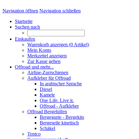
Navigation öffnen
Navigation schließen
Startseite
Suchen nach
Einkaufen
Warenkorb anzeigen (
0
Artikel)
Mein Konto
Merkzettel anzeigen
Zur Kasse gehen
Offroad und mehr...
Airline-Zurrschienen
Aufkleber für Offroad
In arabischer Sprache
Diesel
Kamele
One Life. Live it.
Offroad - Aufkleber
Offroad Bergehilfen
Bergegurte - Bergekits
Bergeseile kinetisch
Schäkel
Tentco