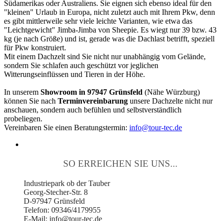
Südamerikas oder Australiens. Sie eignen sich ebenso ideal für den
"kleinen" Urlaub in Europa, nicht zuletzt auch mit Ihrem Pkw, denn
es gibt mittlerweile sehr viele leichte Varianten, wie etwa das
"Leichtgewicht" Jimba-Jimba von Sheepie. Es wiegt nur 39 bzw. 43
kg (je nach Größe) und ist, gerade was die Dachlast betrifft, speziell
für Pkw konstruiert.
Mit einem Dachzelt sind Sie nicht nur unabhängig vom Gelände,
sondern Sie schlafen auch geschützt vor jeglichen
Witterungseinflüssen und Tieren in der Höhe.
In unserem
Showroom in 97947 Grünsfeld
(Nähe Würzburg)
können Sie nach
Terminvereinbarung
unsere Dachzelte nicht nur
anschauen, sondern auch befühlen und selbstverständlich
probeliegen.
Vereinbaren Sie einen Beratungstermin:
info@tour-tec.de
SO ERREICHEN SIE UNS...
Industriepark ob der Tauber
Georg-Stecher-Str. 8
D-97947 Grünsfeld
Telefon: 09346/4179955
E-Mail: info@tour-tec.de