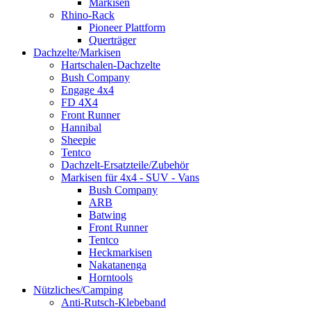
Markisen
Rhino-Rack
Pioneer Plattform
Querträger
Dachzelte/Markisen
Hartschalen-Dachzelte
Bush Company
Engage 4x4
FD 4X4
Front Runner
Hannibal
Sheepie
Tentco
Dachzelt-Ersatzteile/Zubehör
Markisen für 4x4 - SUV - Vans
Bush Company
ARB
Batwing
Front Runner
Tentco
Heckmarkisen
Nakatanenga
Horntools
Nützliches/Camping
Anti-Rutsch-Klebeband