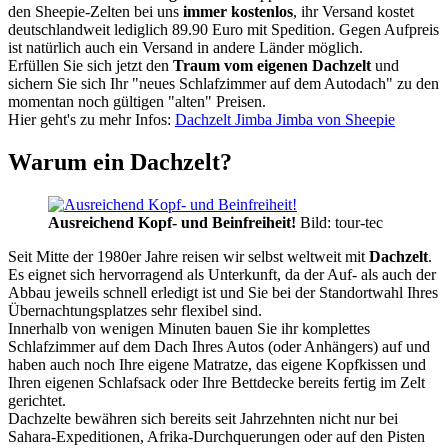
den Sheepie-Zelten bei uns
immer kostenlos
, ihr Versand kostet
deutschlandweit lediglich 89.90 Euro mit Spedition. Gegen Aufpreis
ist natürlich auch ein Versand in andere Länder möglich.
Erfüllen Sie sich jetzt den
Traum vom eigenen Dachzelt
und
sichern Sie sich Ihr "neues Schlafzimmer auf dem Autodach" zu den
momentan noch gültigen "alten" Preisen.
Hier geht's zu mehr Infos:
Dachzelt Jimba Jimba von Sheepie
Warum ein Dachzelt?
Ausreichend Kopf- und Beinfreiheit!
Bild: tour-tec
Seit Mitte der 1980er Jahre reisen wir selbst weltweit mit
Dachzelt
.
Es eignet sich hervorragend als Unterkunft, da der Auf- als auch der
Abbau jeweils schnell erledigt ist und Sie bei der Standortwahl Ihres
Übernachtungsplatzes sehr flexibel sind.
Innerhalb von wenigen Minuten bauen Sie ihr komplettes
Schlafzimmer auf dem Dach Ihres Autos (oder Anhängers) auf und
haben auch noch Ihre eigene Matratze, das eigene Kopfkissen und
Ihren eigenen Schlafsack oder Ihre Bettdecke bereits fertig im Zelt
gerichtet.
Dachzelte bewähren sich bereits seit Jahrzehnten nicht nur bei
Sahara-Expeditionen, Afrika-Durchquerungen oder auf den Pisten