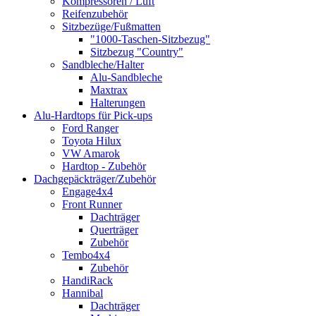
Kompressoren / Luft
Reifenzubehör
Sitzbezüge/Fußmatten
"1000-Taschen-Sitzbezug"
Sitzbezug "Country"
Sandbleche/Halter
Alu-Sandbleche
Maxtrax
Halterungen
Alu-Hardtops für Pick-ups
Ford Ranger
Toyota Hilux
VW Amarok
Hardtop - Zubehör
Dachgepäckträger/Zubehör
Engage4x4
Front Runner
Dachträger
Querträger
Zubehör
Tembo4x4
Zubehör
HandiRack
Hannibal
Dachträger