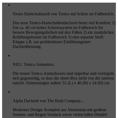
Neues Hartschalenzelt von Tentco mit Schere im Fußbereich.
Das neue Tentco-Hartschaldendachzelt bietet viel Komfort: 1)
Ein ca. 40 cm hohes Scherensystem im Fußbereich für
bessere Bewegungsfreiheit mit den Füßen 2) ein zusätzliches
Belüftungsfenster im Fußbereich 3) eine separate Stoff-
Klappe z.B. zur problemlosen Einführungeiner
Dachzeltheizung.
NEU: Tentco Ammobox.
Die neuen Tentco-Ammoboxen sind stapelbar und verriegeln
sich gegenseitig, so dass die obere Box nicht von der unteren
rutscht. Abmessungen außen: 51 (L) x 40 (B) x 24 (H) cm
Alpha Dachzelt von The Bush Company...
Modernes Design: Komplett aus Aluminium mit großem
Sonnen- und Regen-Vordach sowie vielen tollen Details!