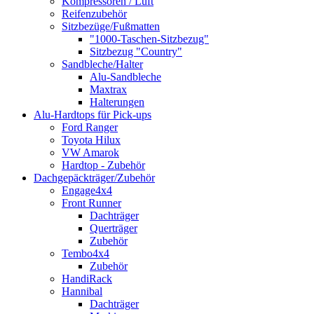
Kompressoren / Luft
Reifenzubehör
Sitzbezüge/Fußmatten
"1000-Taschen-Sitzbezug"
Sitzbezug "Country"
Sandbleche/Halter
Alu-Sandbleche
Maxtrax
Halterungen
Alu-Hardtops für Pick-ups
Ford Ranger
Toyota Hilux
VW Amarok
Hardtop - Zubehör
Dachgepäckträger/Zubehör
Engage4x4
Front Runner
Dachträger
Querträger
Zubehör
Tembo4x4
Zubehör
HandiRack
Hannibal
Dachträger