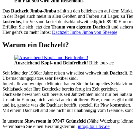
Ein Fiat 500 wird zum Reisemobil.
Das
Dachzelt
Jimba-Jimba
zählt zu den beliebtesten auf dem Markt
in der Regel auch meist in allen Größen und Farben auf Lager, zu Tie
kostenlos
, ihr Versand kostet deutschlandweit lediglich 89.90 Euro m
Erfüllen Sie sich jetzt den
Traum vom eigenen Dachzelt
und sichern
Hier geht's zu mehr Infos:
Dachzelt Jimba Jimba von Sheepie
Warum ein Dachzelt?
Ausreichend Kopf- und Beinfreiheit!
Bild: tour-tec
Seit Mitte der 1980er Jahre reisen wir selbst weltweit mit
Dachzelt
. E
Übernachtungsplatzes sehr flexibel sind.
Innerhalb von wenigen Minuten bauen Sie ihr komplettes Schlafzimme
Schlafsack oder Ihre Bettdecke bereits fertig im Zelt gerichtet.
Dachzelte bewähren sich bereits seit Jahrzehnten nicht nur bei Sahar
Urlaub in Europa, nicht zuletzt auch mit Ihrem Pkw, denn es gibt mit
und ist, gerade was die Dachlast betrifft, speziell für Pkw konstruiert.
Mit einem Dachzelt sind Sie nicht nur unabhängig vom Gelände, sonde
In unserem
Showroom in 97947 Grünsfeld
(Nähe Würzburg) könne
Vereinbaren Sie einen Beratungstermin:
info@tour-tec.de