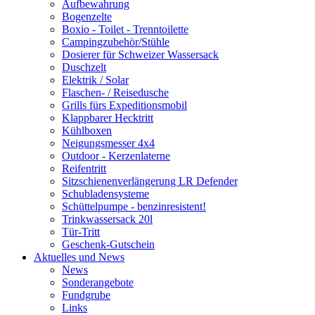
Aufbewahrung
Bogenzelte
Boxio - Toilet - Trenntoilette
Campingzubehör/Stühle
Dosierer für Schweizer Wassersack
Duschzelt
Elektrik / Solar
Flaschen- / Reisedusche
Grills fürs Expeditionsmobil
Klappbarer Hecktritt
Kühlboxen
Neigungsmesser 4x4
Outdoor - Kerzenlaterne
Reifentritt
Sitzschienenverlängerung LR Defender
Schubladensysteme
Schüttelpumpe - benzinresistent!
Trinkwassersack 20l
Tür-Tritt
Geschenk-Gutschein
Aktuelles und News
News
Sonderangebote
Fundgrube
Links