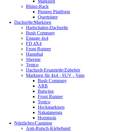
Markisen
Rhino-Rack
Pioneer Plattform
Querträger
Dachzelte/Markisen
Hartschalen-Dachzelte
Bush Company
Engage 4x4
FD 4X4
Front Runner
Hannibal
Sheepie
Tentco
Dachzelt-Ersatzteile/Zubehör
Markisen für 4x4 - SUV - Vans
Bush Company
ARB
Batwing
Front Runner
Tentco
Heckmarkisen
Nakatanenga
Horntools
Nützliches/Camping
Anti-Rutsch-Klebeband