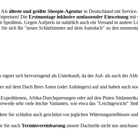
. Als
älteste und größte Sheepie-Agentur
in Deutschland mit Service-P
fstpreisen! Die
Erstmontage inklusive umfassender Einweisung
mit 
it Spedition. Gegen Aufpreis ist natürlich auch ein Versand in andere 
 Sie sich Ihr "neues Schlafzimmer auf dem Autodach" zu den momentan
s eignet sich hervorragend als Unterkunft, da der Auf- als auch der Abba
r auf dem Dach Ihres Autos (oder Anhängers) auf und haben auch noch
a-Expeditionen, Afrika-Durchquerungen oder auf den Pisten Südamerikas
tlerweile sehr viele leichte Varianten, wie etwa das "Leichtgewicht" J
rn Sie schlafen auch geschützt vor jeglichen Witterungseinflüssen und
n Sie nach
Terminvereinbarung
unsere Dachzelte nicht nur anschauen