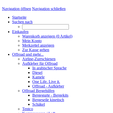
Navigation öffnen
Navigation schließen
Startseite
Suchen nach
Einkaufen
Warenkorb anzeigen (
0
Artikel)
Mein Konto
Merkzettel anzeigen
Zur Kasse gehen
Offroad und mehr...
Airline-Zurrschienen
Aufkleber für Offroad
In arabischer Sprache
Diesel
Kamele
One Life. Live it.
Offroad - Aufkleber
Offroad Bergehilfen
Bergegurte - Bergekits
Bergeseile kinetisch
Schäkel
Tentco