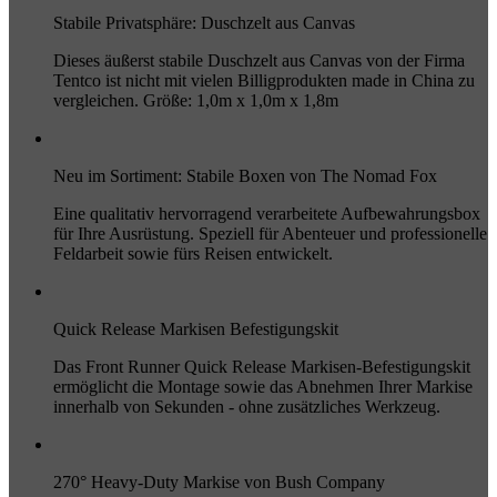
Stabile Privatsphäre: Duschzelt aus Canvas
Dieses äußerst stabile Duschzelt aus Canvas von der Firma
Tentco ist nicht mit vielen Billigprodukten made in China zu
vergleichen. Größe: 1,0m x 1,0m x 1,8m
Neu im Sortiment: Stabile Boxen von The Nomad Fox
Eine qualitativ hervorragend verarbeitete Aufbewahrungsbox
für Ihre Ausrüstung. Speziell für Abenteuer und professionelle
Feldarbeit sowie fürs Reisen entwickelt.
Quick Release Markisen Befestigungskit
Das Front Runner Quick Release Markisen-Befestigungskit
ermöglicht die Montage sowie das Abnehmen Ihrer Markise
innerhalb von Sekunden - ohne zusätzliches Werkzeug.
270° Heavy-Duty Markise von Bush Company