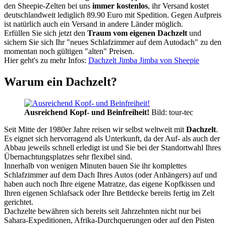
den Sheepie-Zelten bei uns
immer kostenlos
, ihr Versand kostet
deutschlandweit lediglich 89.90 Euro mit Spedition. Gegen Aufpreis
ist natürlich auch ein Versand in andere Länder möglich.
Erfüllen Sie sich jetzt den
Traum vom eigenen Dachzelt
und
sichern Sie sich Ihr "neues Schlafzimmer auf dem Autodach" zu den
momentan noch gültigen "alten" Preisen.
Hier geht's zu mehr Infos:
Dachzelt Jimba Jimba von Sheepie
Warum ein Dachzelt?
Ausreichend Kopf- und Beinfreiheit!
Bild: tour-tec
Seit Mitte der 1980er Jahre reisen wir selbst weltweit mit
Dachzelt
.
Es eignet sich hervorragend als Unterkunft, da der Auf- als auch der
Abbau jeweils schnell erledigt ist und Sie bei der Standortwahl Ihres
Übernachtungsplatzes sehr flexibel sind.
Innerhalb von wenigen Minuten bauen Sie ihr komplettes
Schlafzimmer auf dem Dach Ihres Autos (oder Anhängers) auf und
haben auch noch Ihre eigene Matratze, das eigene Kopfkissen und
Ihren eigenen Schlafsack oder Ihre Bettdecke bereits fertig im Zelt
gerichtet.
Dachzelte bewähren sich bereits seit Jahrzehnten nicht nur bei
Sahara-Expeditionen, Afrika-Durchquerungen oder auf den Pisten