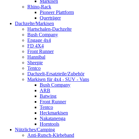
Markisen
Rhino-Rack
Pioneer Plattform
Querträger
Dachzelte/Markisen
Hartschalen-Dachzelte
Bush Company
Engage 4x4
FD 4X4
Front Runner
Hannibal
Sheepie
Tentco
Dachzelt-Ersatzteile/Zubehör
Markisen für 4x4 - SUV - Vans
Bush Company
ARB
Batwing
Front Runner
Tentco
Heckmarkisen
Nakatanenga
Horntools
Nützliches/Camping
Anti-Rutsch-Klebeband