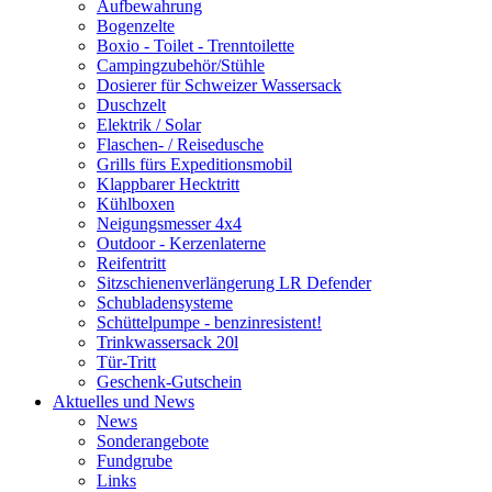
Aufbewahrung
Bogenzelte
Boxio - Toilet - Trenntoilette
Campingzubehör/Stühle
Dosierer für Schweizer Wassersack
Duschzelt
Elektrik / Solar
Flaschen- / Reisedusche
Grills fürs Expeditionsmobil
Klappbarer Hecktritt
Kühlboxen
Neigungsmesser 4x4
Outdoor - Kerzenlaterne
Reifentritt
Sitzschienenverlängerung LR Defender
Schubladensysteme
Schüttelpumpe - benzinresistent!
Trinkwassersack 20l
Tür-Tritt
Geschenk-Gutschein
Aktuelles und News
News
Sonderangebote
Fundgrube
Links