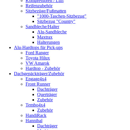
Kompressoren / Luft
Reifenzubehör
Sitzbezüge/Fußmatten
"1000-Taschen-Sitzbezug"
Sitzbezug "Country"
Sandbleche/Halter
Alu-Sandbleche
Maxtrax
Halterungen
Alu-Hardtops für Pick-ups
Ford Ranger
Toyota Hilux
VW Amarok
Hardtop - Zubehör
Dachgepäckträger/Zubehör
Engage4x4
Front Runner
Dachträger
Querträger
Zubehör
Tembo4x4
Zubehör
HandiRack
Hannibal
Dachträger