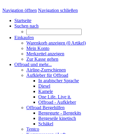
Navigation öffnen
Navigation schließen
Startseite
Suchen nach
Einkaufen
Warenkorb anzeigen (
0
Artikel)
Mein Konto
Merkzettel anzeigen
Zur Kasse gehen
Offroad und mehr...
Airline-Zurrschienen
Aufkleber für Offroad
In arabischer Sprache
Diesel
Kamele
One Life. Live it.
Offroad - Aufkleber
Offroad Bergehilfen
Bergegurte - Bergekits
Bergeseile kinetisch
Schäkel
Tentco