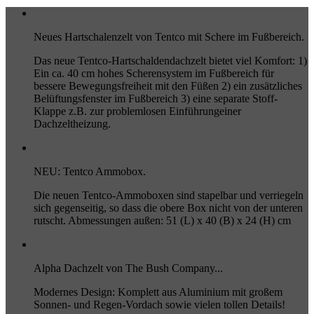
Neues Hartschalenzelt von Tentco mit Schere im Fußbereich.
Das neue Tentco-Hartschaldendachzelt bietet viel Komfort: 1)
Ein ca. 40 cm hohes Scherensystem im Fußbereich für
bessere Bewegungsfreiheit mit den Füßen 2) ein zusätzliches
Belüftungsfenster im Fußbereich 3) eine separate Stoff-
Klappe z.B. zur problemlosen Einführungeiner
Dachzeltheizung.
NEU: Tentco Ammobox.
Die neuen Tentco-Ammoboxen sind stapelbar und verriegeln
sich gegenseitig, so dass die obere Box nicht von der unteren
rutscht. Abmessungen außen: 51 (L) x 40 (B) x 24 (H) cm
Alpha Dachzelt von The Bush Company...
Modernes Design: Komplett aus Aluminium mit großem
Sonnen- und Regen-Vordach sowie vielen tollen Details!