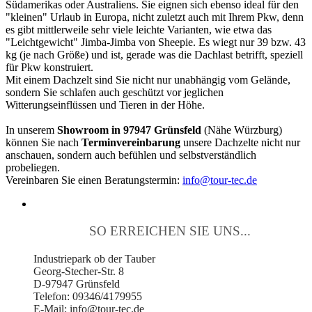
Südamerikas oder Australiens. Sie eignen sich ebenso ideal für den
"kleinen" Urlaub in Europa, nicht zuletzt auch mit Ihrem Pkw, denn
es gibt mittlerweile sehr viele leichte Varianten, wie etwa das
"Leichtgewicht" Jimba-Jimba von Sheepie. Es wiegt nur 39 bzw. 43
kg (je nach Größe) und ist, gerade was die Dachlast betrifft, speziell
für Pkw konstruiert.
Mit einem Dachzelt sind Sie nicht nur unabhängig vom Gelände,
sondern Sie schlafen auch geschützt vor jeglichen
Witterungseinflüssen und Tieren in der Höhe.
In unserem
Showroom in 97947 Grünsfeld
(Nähe Würzburg)
können Sie nach
Terminvereinbarung
unsere Dachzelte nicht nur
anschauen, sondern auch befühlen und selbstverständlich
probeliegen.
Vereinbaren Sie einen Beratungstermin:
info@tour-tec.de
SO ERREICHEN SIE UNS...
Industriepark ob der Tauber
Georg-Stecher-Str. 8
D-97947 Grünsfeld
Telefon: 09346/4179955
E-Mail: info@tour-tec.de