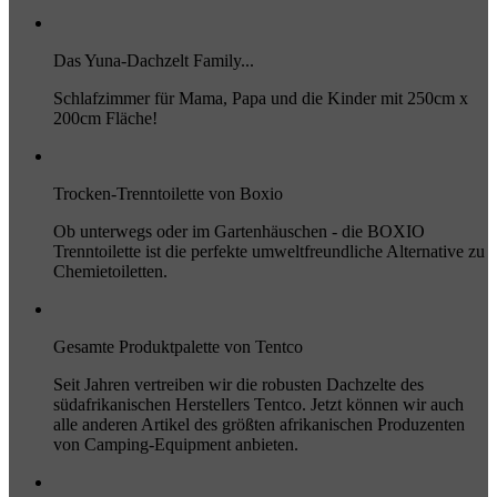
Das Yuna-Dachzelt Family...
Schlafzimmer für Mama, Papa und die Kinder mit 250cm x
200cm Fläche!
Trocken-Trenntoilette von Boxio
Ob unterwegs oder im Gartenhäuschen - die BOXIO
Trenntoilette ist die perfekte umweltfreundliche Alternative zu
Chemietoiletten.
Gesamte Produktpalette von Tentco
Seit Jahren vertreiben wir die robusten Dachzelte des
südafrikanischen Herstellers Tentco. Jetzt können wir auch
alle anderen Artikel des größten afrikanischen Produzenten
von Camping-Equipment anbieten.