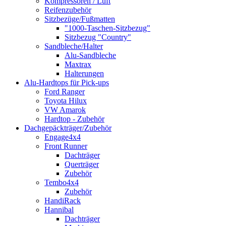
Kompressoren / Luft
Reifenzubehör
Sitzbezüge/Fußmatten
"1000-Taschen-Sitzbezug"
Sitzbezug "Country"
Sandbleche/Halter
Alu-Sandbleche
Maxtrax
Halterungen
Alu-Hardtops für Pick-ups
Ford Ranger
Toyota Hilux
VW Amarok
Hardtop - Zubehör
Dachgepäckträger/Zubehör
Engage4x4
Front Runner
Dachträger
Querträger
Zubehör
Tembo4x4
Zubehör
HandiRack
Hannibal
Dachträger