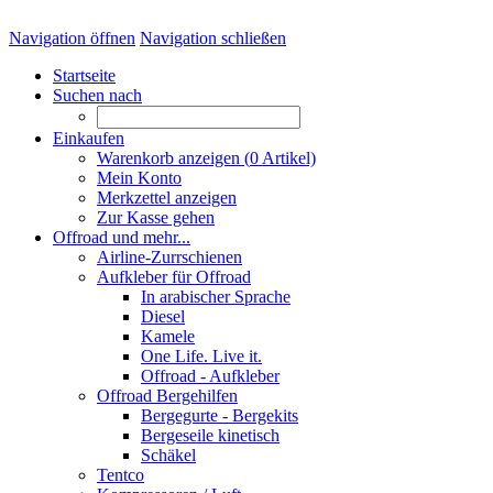
Navigation öffnen
Navigation schließen
Startseite
Suchen nach
Einkaufen
Warenkorb anzeigen (
0
Artikel)
Mein Konto
Merkzettel anzeigen
Zur Kasse gehen
Offroad und mehr...
Airline-Zurrschienen
Aufkleber für Offroad
In arabischer Sprache
Diesel
Kamele
One Life. Live it.
Offroad - Aufkleber
Offroad Bergehilfen
Bergegurte - Bergekits
Bergeseile kinetisch
Schäkel
Tentco