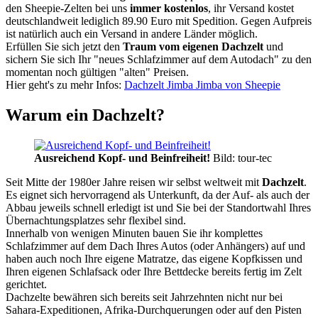
den Sheepie-Zelten bei uns
immer kostenlos
, ihr Versand kostet
deutschlandweit lediglich 89.90 Euro mit Spedition. Gegen Aufpreis
ist natürlich auch ein Versand in andere Länder möglich.
Erfüllen Sie sich jetzt den
Traum vom eigenen Dachzelt
und
sichern Sie sich Ihr "neues Schlafzimmer auf dem Autodach" zu den
momentan noch gültigen "alten" Preisen.
Hier geht's zu mehr Infos:
Dachzelt Jimba Jimba von Sheepie
Warum ein Dachzelt?
Ausreichend Kopf- und Beinfreiheit!
Bild: tour-tec
Seit Mitte der 1980er Jahre reisen wir selbst weltweit mit
Dachzelt
.
Es eignet sich hervorragend als Unterkunft, da der Auf- als auch der
Abbau jeweils schnell erledigt ist und Sie bei der Standortwahl Ihres
Übernachtungsplatzes sehr flexibel sind.
Innerhalb von wenigen Minuten bauen Sie ihr komplettes
Schlafzimmer auf dem Dach Ihres Autos (oder Anhängers) auf und
haben auch noch Ihre eigene Matratze, das eigene Kopfkissen und
Ihren eigenen Schlafsack oder Ihre Bettdecke bereits fertig im Zelt
gerichtet.
Dachzelte bewähren sich bereits seit Jahrzehnten nicht nur bei
Sahara-Expeditionen, Afrika-Durchquerungen oder auf den Pisten