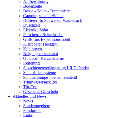
Aufbewahrung
Bogenzelte
Boxio - Toilet - Trenntoilette
Campingzubehör/Stühle
Dosierer für Schweizer Wassersack
Duschzelt
Elektrik / Solar
Flaschen- / Reisedusche
Grills fürs Expeditionsmobil
Klappbarer Hecktritt
Kühlboxen
Neigungsmesser 4x4
Outdoor - Kerzenlaterne
Reifentritt
Sitzschienenverlängerung LR Defender
Schubladensysteme
Schüttelpumpe - benzinresistent!
Trinkwassersack 20l
Tür-Tritt
Geschenk-Gutschein
Aktuelles und News
News
Sonderangebote
Fundgrube
Links