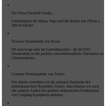
Das Yuna-Dachzelt Family...
Schlafzimmer für Mama, Papa und die Kinder mit 250cm x
200cm Fläche!
Trocken-Trenntoilette von Boxio
Ob unterwegs oder im Gartenhäuschen - die BOXIO
Trenntoilette ist die perfekte umweltfreundliche Alternative zu
Chemietoiletten.
Gesamte Produktpalette von Tentco
Seit Jahren vertreiben wir die robusten Dachzelte des
südafrikanischen Herstellers Tentco. Jetzt können wir auch
alle anderen Artikel des größten afrikanischen Produzenten
von Camping-Equipment anbieten.