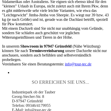
Südamerikas oder Australiens. Sie eignen sich ebenso ideal für den
"kleinen" Urlaub in Europa, nicht zuletzt auch mit Ihrem Pkw, denn
es gibt mittlerweile sehr viele leichte Varianten, wie etwa das
"Leichtgewicht" Jimba-Jimba von Sheepie. Es wiegt nur 39 bzw. 43
kg (je nach Größe) und ist, gerade was die Dachlast betrifft, speziell
für Pkw konstruiert.
Mit einem Dachzelt sind Sie nicht nur unabhängig vom Gelände,
sondern Sie schlafen auch geschützt vor jeglichen
Witterungseinflüssen und Tieren in der Höhe.
In unserem
Showroom in 97947 Grünsfeld
(Nähe Würzburg)
können Sie nach
Terminvereinbarung
unsere Dachzelte nicht nur
anschauen, sondern auch befühlen und selbstverständlich
probeliegen.
Vereinbaren Sie einen Beratungstermin:
info@tour-tec.de
SO ERREICHEN SIE UNS...
Industriepark ob der Tauber
Georg-Stecher-Str. 8
D-97947 Grünsfeld
Telefon: 09346/4179955
E-Mail: info@tour-tec.de