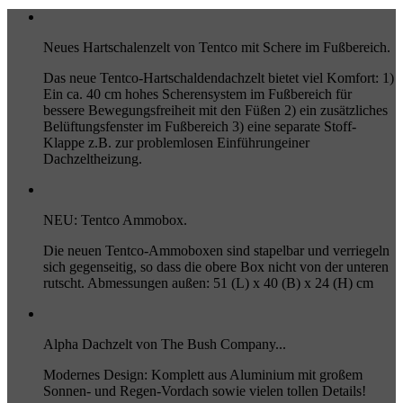
Neues Hartschalenzelt von Tentco mit Schere im Fußbereich.
Das neue Tentco-Hartschaldendachzelt bietet viel Komfort: 1)
Ein ca. 40 cm hohes Scherensystem im Fußbereich für
bessere Bewegungsfreiheit mit den Füßen 2) ein zusätzliches
Belüftungsfenster im Fußbereich 3) eine separate Stoff-
Klappe z.B. zur problemlosen Einführungeiner
Dachzeltheizung.
NEU: Tentco Ammobox.
Die neuen Tentco-Ammoboxen sind stapelbar und verriegeln
sich gegenseitig, so dass die obere Box nicht von der unteren
rutscht. Abmessungen außen: 51 (L) x 40 (B) x 24 (H) cm
Alpha Dachzelt von The Bush Company...
Modernes Design: Komplett aus Aluminium mit großem
Sonnen- und Regen-Vordach sowie vielen tollen Details!