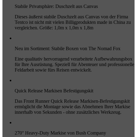
Stabile Privatsphäre: Duschzelt aus Canvas
Dieses äußerst stabile Duschzelt aus Canvas von der Firma
Tentco ist nicht mit vielen Billigprodukten made in China zu
vergleichen. Größe: 1,0m x 1,0m x 1,8m
Neu im Sortiment: Stabile Boxen von The Nomad Fox
Eine qualitativ hervorragend verarbeitete Aufbewahrungsbox
für Ihre Ausrüstung. Speziell für Abenteuer und professionelle
Feldarbeit sowie fürs Reisen entwickelt.
Quick Release Markisen Befestigungskit
Das Front Runner Quick Release Markisen-Befestigungskit
ermöglicht die Montage sowie das Abnehmen Ihrer Markise
innerhalb von Sekunden - ohne zusätzliches Werkzeug.
270° Heavy-Duty Markise von Bush Company