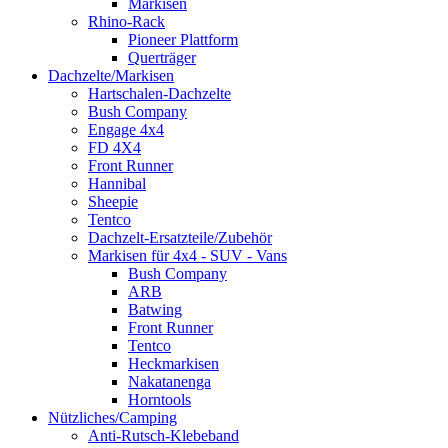
Markisen
Rhino-Rack
Pioneer Plattform
Querträger
Dachzelte/Markisen
Hartschalen-Dachzelte
Bush Company
Engage 4x4
FD 4X4
Front Runner
Hannibal
Sheepie
Tentco
Dachzelt-Ersatzteile/Zubehör
Markisen für 4x4 - SUV - Vans
Bush Company
ARB
Batwing
Front Runner
Tentco
Heckmarkisen
Nakatanenga
Horntools
Nützliches/Camping
Anti-Rutsch-Klebeband