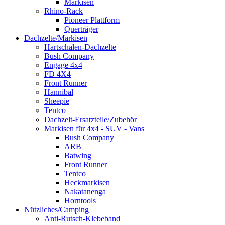
Markisen
Rhino-Rack
Pioneer Plattform
Querträger
Dachzelte/Markisen
Hartschalen-Dachzelte
Bush Company
Engage 4x4
FD 4X4
Front Runner
Hannibal
Sheepie
Tentco
Dachzelt-Ersatzteile/Zubehör
Markisen für 4x4 - SUV - Vans
Bush Company
ARB
Batwing
Front Runner
Tentco
Heckmarkisen
Nakatanenga
Horntools
Nützliches/Camping
Anti-Rutsch-Klebeband