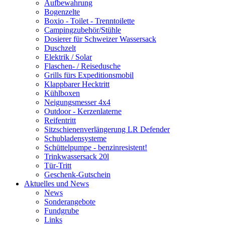
Aufbewahrung
Bogenzelte
Boxio - Toilet - Trenntoilette
Campingzubehör/Stühle
Dosierer für Schweizer Wassersack
Duschzelt
Elektrik / Solar
Flaschen- / Reisedusche
Grills fürs Expeditionsmobil
Klappbarer Hecktritt
Kühlboxen
Neigungsmesser 4x4
Outdoor - Kerzenlaterne
Reifentritt
Sitzschienenverlängerung LR Defender
Schubladensysteme
Schüttelpumpe - benzinresistent!
Trinkwassersack 20l
Tür-Tritt
Geschenk-Gutschein
Aktuelles und News
News
Sonderangebote
Fundgrube
Links