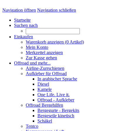
Navigation öffnen
Navigation schließen
Startseite
Suchen nach
Einkaufen
Warenkorb anzeigen (
0
Artikel)
Mein Konto
Merkzettel anzeigen
Zur Kasse gehen
Offroad und mehr...
Airline-Zurrschienen
Aufkleber für Offroad
In arabischer Sprache
Diesel
Kamele
One Life. Live it.
Offroad - Aufkleber
Offroad Bergehilfen
Bergegurte - Bergekits
Bergeseile kinetisch
Schäkel
Tentco