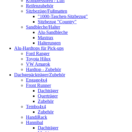
Kompressoren / Luft
Reifenzubehör
Sitzbezüge/Fußmatten
"1000-Taschen-Sitzbezug"
Sitzbezug "Country"
Sandbleche/Halter
Alu-Sandbleche
Maxtrax
Halterungen
Alu-Hardtops für Pick-ups
Ford Ranger
Toyota Hilux
VW Amarok
Hardtop - Zubehör
Dachgepäckträger/Zubehör
Engage4x4
Front Runner
Dachträger
Querträger
Zubehör
Tembo4x4
Zubehör
HandiRack
Hannibal
Dachträger