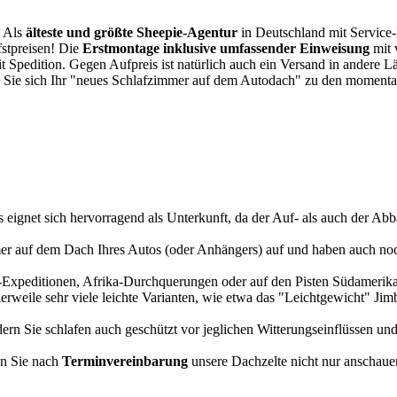
. Als
älteste und größte Sheepie-Agentur
in Deutschland mit Service-P
fstpreisen! Die
Erstmontage inklusive umfassender Einweisung
mit 
it Spedition. Gegen Aufpreis ist natürlich auch ein Versand in andere 
 Sie sich Ihr "neues Schlafzimmer auf dem Autodach" zu den momentan
s eignet sich hervorragend als Unterkunft, da der Auf- als auch der Abba
r auf dem Dach Ihres Autos (oder Anhängers) auf und haben auch noch
a-Expeditionen, Afrika-Durchquerungen oder auf den Pisten Südamerikas
tlerweile sehr viele leichte Varianten, wie etwa das "Leichtgewicht" J
rn Sie schlafen auch geschützt vor jeglichen Witterungseinflüssen und
n Sie nach
Terminvereinbarung
unsere Dachzelte nicht nur anschauen