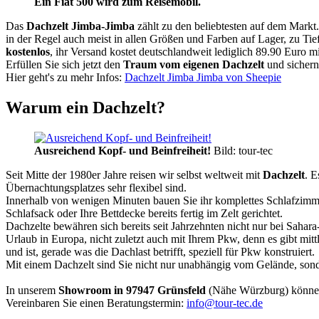
Ein Fiat 500 wird zum Reisemobil.
Das
Dachzelt
Jimba-Jimba
zählt zu den beliebtesten auf dem Markt
in der Regel auch meist in allen Größen und Farben auf Lager, zu Tie
kostenlos
, ihr Versand kostet deutschlandweit lediglich 89.90 Euro m
Erfüllen Sie sich jetzt den
Traum vom eigenen Dachzelt
und sichern
Hier geht's zu mehr Infos:
Dachzelt Jimba Jimba von Sheepie
Warum ein Dachzelt?
Ausreichend Kopf- und Beinfreiheit!
Bild: tour-tec
Seit Mitte der 1980er Jahre reisen wir selbst weltweit mit
Dachzelt
. E
Übernachtungsplatzes sehr flexibel sind.
Innerhalb von wenigen Minuten bauen Sie ihr komplettes Schlafzimme
Schlafsack oder Ihre Bettdecke bereits fertig im Zelt gerichtet.
Dachzelte bewähren sich bereits seit Jahrzehnten nicht nur bei Sahar
Urlaub in Europa, nicht zuletzt auch mit Ihrem Pkw, denn es gibt mit
und ist, gerade was die Dachlast betrifft, speziell für Pkw konstruiert.
Mit einem Dachzelt sind Sie nicht nur unabhängig vom Gelände, sonde
In unserem
Showroom in 97947 Grünsfeld
(Nähe Würzburg) könne
Vereinbaren Sie einen Beratungstermin:
info@tour-tec.de