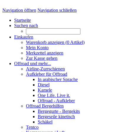
Navigation öffnen
Navigation schließen
Startseite
Suchen nach
Einkaufen
Warenkorb anzeigen (
0
Artikel)
Mein Konto
Merkzettel anzeigen
Zur Kasse gehen
Offroad und mehr...
Airline-Zurrschienen
Aufkleber für Offroad
In arabischer Sprache
Diesel
Kamele
One Life. Live it.
Offroad - Aufkleber
Offroad Bergehilfen
Bergegurte - Bergekits
Bergeseile kinetisch
Schäkel
Tentco