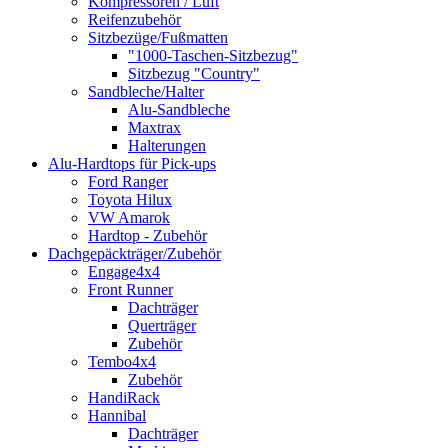
Kompressoren / Luft
Reifenzubehör
Sitzbezüge/Fußmatten
"1000-Taschen-Sitzbezug"
Sitzbezug "Country"
Sandbleche/Halter
Alu-Sandbleche
Maxtrax
Halterungen
Alu-Hardtops für Pick-ups
Ford Ranger
Toyota Hilux
VW Amarok
Hardtop - Zubehör
Dachgepäckträger/Zubehör
Engage4x4
Front Runner
Dachträger
Querträger
Zubehör
Tembo4x4
Zubehör
HandiRack
Hannibal
Dachträger