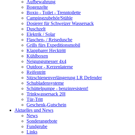
Aufbewahrung
Bogenzelte
Boxio - Toilet - Trenntoilette
Campingzubehör/Stühle
Dosierer für Schweizer Wassersack
Duschzelt
Elektrik / Solar
Flaschen- / Reisedusche
Grills fürs Expeditionsmobil
Klappbarer Hecktritt
Kühlboxen
Neigungsmesser 4x4
Outdoor - Kerzenlaterne
Reifentritt
Sitzschienenverlängerung LR Defender
Schubladensysteme
Schüttelpumpe - benzinresistent!
Trinkwassersack 20l
Tür-Tritt
Geschenk-Gutschein
Aktuelles und News
News
Sonderangebote
Fundgrube
Links