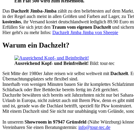
Ein Fiat 500 wird zum Reisemobil.
Das
Dachzelt
Jimba-Jimba
zählt zu den beliebtesten auf dem Markt
in der Regel auch meist in allen Größen und Farben auf Lager, zu Tie
kostenlos
, ihr Versand kostet deutschlandweit lediglich 89.90 Euro m
Erfüllen Sie sich jetzt den
Traum vom eigenen Dachzelt
und sichern
Hier geht's zu mehr Infos:
Dachzelt Jimba Jimba von Sheepie
Warum ein Dachzelt?
Ausreichend Kopf- und Beinfreiheit!
Bild: tour-tec
Seit Mitte der 1980er Jahre reisen wir selbst weltweit mit
Dachzelt
. E
Übernachtungsplatzes sehr flexibel sind.
Innerhalb von wenigen Minuten bauen Sie ihr komplettes Schlafzimme
Schlafsack oder Ihre Bettdecke bereits fertig im Zelt gerichtet.
Dachzelte bewähren sich bereits seit Jahrzehnten nicht nur bei Sahar
Urlaub in Europa, nicht zuletzt auch mit Ihrem Pkw, denn es gibt mit
und ist, gerade was die Dachlast betrifft, speziell für Pkw konstruiert.
Mit einem Dachzelt sind Sie nicht nur unabhängig vom Gelände, sonde
In unserem
Showroom in 97947 Grünsfeld
(Nähe Würzburg) könne
Vereinbaren Sie einen Beratungstermin:
info@tour-tec.de