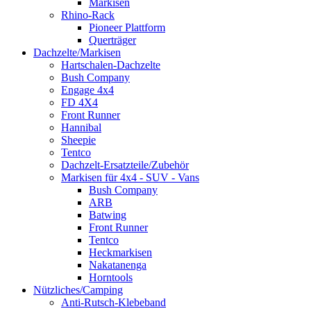
Markisen
Rhino-Rack
Pioneer Plattform
Querträger
Dachzelte/Markisen
Hartschalen-Dachzelte
Bush Company
Engage 4x4
FD 4X4
Front Runner
Hannibal
Sheepie
Tentco
Dachzelt-Ersatzteile/Zubehör
Markisen für 4x4 - SUV - Vans
Bush Company
ARB
Batwing
Front Runner
Tentco
Heckmarkisen
Nakatanenga
Horntools
Nützliches/Camping
Anti-Rutsch-Klebeband