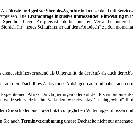
. Als
älteste und größte Sheepie-Agentur
in Deutschland mit Service-P
fstpreisen! Die
Erstmontage inklusive umfassender Einweisung
mit 
it Spedition. Gegen Aufpreis ist natürlich auch ein Versand in andere 
 Sie sich Ihr "neues Schlafzimmer auf dem Autodach" zu den momentan
s eignet sich hervorragend als Unterkunft, da der Auf- als auch der Abba
r auf dem Dach Ihres Autos (oder Anhängers) auf und haben auch noch
a-Expeditionen, Afrika-Durchquerungen oder auf den Pisten Südamerikas
tlerweile sehr viele leichte Varianten, wie etwa das "Leichtgewicht" J
rn Sie schlafen auch geschützt vor jeglichen Witterungseinflüssen und
n Sie nach
Terminvereinbarung
unsere Dachzelte nicht nur anschauen