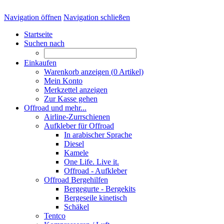
Navigation öffnen
Navigation schließen
Startseite
Suchen nach
Einkaufen
Warenkorb anzeigen (
0
Artikel)
Mein Konto
Merkzettel anzeigen
Zur Kasse gehen
Offroad und mehr...
Airline-Zurrschienen
Aufkleber für Offroad
In arabischer Sprache
Diesel
Kamele
One Life. Live it.
Offroad - Aufkleber
Offroad Bergehilfen
Bergegurte - Bergekits
Bergeseile kinetisch
Schäkel
Tentco