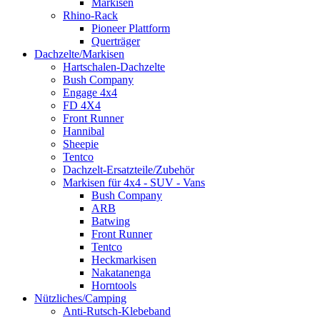
Markisen
Rhino-Rack
Pioneer Plattform
Querträger
Dachzelte/Markisen
Hartschalen-Dachzelte
Bush Company
Engage 4x4
FD 4X4
Front Runner
Hannibal
Sheepie
Tentco
Dachzelt-Ersatzteile/Zubehör
Markisen für 4x4 - SUV - Vans
Bush Company
ARB
Batwing
Front Runner
Tentco
Heckmarkisen
Nakatanenga
Horntools
Nützliches/Camping
Anti-Rutsch-Klebeband