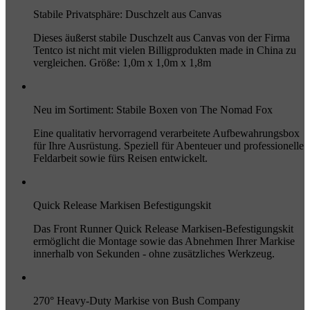
Stabile Privatsphäre: Duschzelt aus Canvas
Dieses äußerst stabile Duschzelt aus Canvas von der Firma
Tentco ist nicht mit vielen Billigprodukten made in China zu
vergleichen. Größe: 1,0m x 1,0m x 1,8m
Neu im Sortiment: Stabile Boxen von The Nomad Fox
Eine qualitativ hervorragend verarbeitete Aufbewahrungsbox
für Ihre Ausrüstung. Speziell für Abenteuer und professionelle
Feldarbeit sowie fürs Reisen entwickelt.
Quick Release Markisen Befestigungskit
Das Front Runner Quick Release Markisen-Befestigungskit
ermöglicht die Montage sowie das Abnehmen Ihrer Markise
innerhalb von Sekunden - ohne zusätzliches Werkzeug.
270° Heavy-Duty Markise von Bush Company