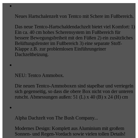
Neues Hartschalenzelt von Tentco mit Schere im Fußbereich.
Das neue Tentco-Hartschaldendachzelt bietet viel Komfort: 1)
Ein ca. 40 cm hohes Scherensystem im Fußbereich für
bessere Bewegungsfreiheit mit den Füßen 2) ein zusätzliches
Belüftungsfenster im Fußbereich 3) eine separate Stoff-
Klappe z.B. zur problemlosen Einführungeiner
Dachzeltheizung.
NEU: Tentco Ammobox.
Die neuen Tentco-Ammoboxen sind stapelbar und verriegeln
sich gegenseitig, so dass die obere Box nicht von der unteren
rutscht. Abmessungen außen: 51 (L) x 40 (B) x 24 (H) cm
Alpha Dachzelt von The Bush Company...
Modernes Design: Komplett aus Aluminium mit großem
Sonnen- und Regen-Vordach sowie vielen tollen Details!