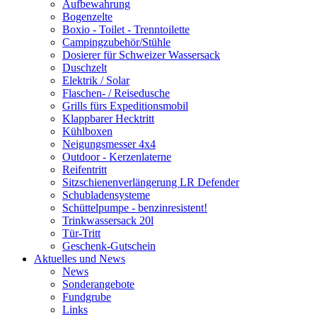
Aufbewahrung
Bogenzelte
Boxio - Toilet - Trenntoilette
Campingzubehör/Stühle
Dosierer für Schweizer Wassersack
Duschzelt
Elektrik / Solar
Flaschen- / Reisedusche
Grills fürs Expeditionsmobil
Klappbarer Hecktritt
Kühlboxen
Neigungsmesser 4x4
Outdoor - Kerzenlaterne
Reifentritt
Sitzschienenverlängerung LR Defender
Schubladensysteme
Schüttelpumpe - benzinresistent!
Trinkwassersack 20l
Tür-Tritt
Geschenk-Gutschein
Aktuelles und News
News
Sonderangebote
Fundgrube
Links