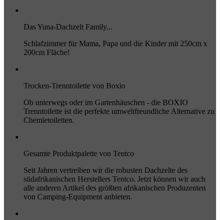
Das Yuna-Dachzelt Family...
Schlafzimmer für Mama, Papa und die Kinder mit 250cm x
200cm Fläche!
Trocken-Trenntoilette von Boxio
Ob unterwegs oder im Gartenhäuschen - die BOXIO
Trenntoilette ist die perfekte umweltfreundliche Alternative zu
Chemietoiletten.
Gesamte Produktpalette von Tentco
Seit Jahren vertreiben wir die robusten Dachzelte des
südafrikanischen Herstellers Tentco. Jetzt können wir auch
alle anderen Artikel des größten afrikanischen Produzenten
von Camping-Equipment anbieten.