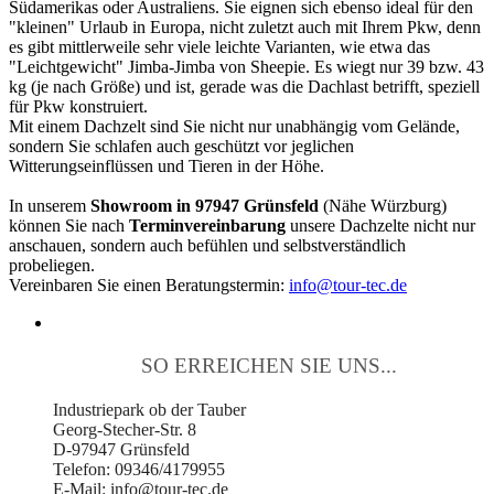
Südamerikas oder Australiens. Sie eignen sich ebenso ideal für den
"kleinen" Urlaub in Europa, nicht zuletzt auch mit Ihrem Pkw, denn
es gibt mittlerweile sehr viele leichte Varianten, wie etwa das
"Leichtgewicht" Jimba-Jimba von Sheepie. Es wiegt nur 39 bzw. 43
kg (je nach Größe) und ist, gerade was die Dachlast betrifft, speziell
für Pkw konstruiert.
Mit einem Dachzelt sind Sie nicht nur unabhängig vom Gelände,
sondern Sie schlafen auch geschützt vor jeglichen
Witterungseinflüssen und Tieren in der Höhe.
In unserem
Showroom in 97947 Grünsfeld
(Nähe Würzburg)
können Sie nach
Terminvereinbarung
unsere Dachzelte nicht nur
anschauen, sondern auch befühlen und selbstverständlich
probeliegen.
Vereinbaren Sie einen Beratungstermin:
info@tour-tec.de
SO ERREICHEN SIE UNS...
Industriepark ob der Tauber
Georg-Stecher-Str. 8
D-97947 Grünsfeld
Telefon: 09346/4179955
E-Mail: info@tour-tec.de