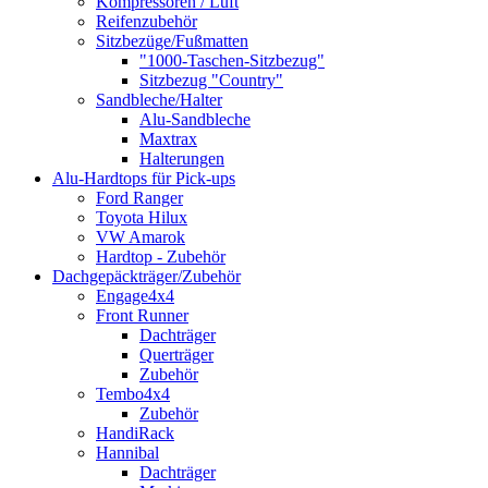
Kompressoren / Luft
Reifenzubehör
Sitzbezüge/Fußmatten
"1000-Taschen-Sitzbezug"
Sitzbezug "Country"
Sandbleche/Halter
Alu-Sandbleche
Maxtrax
Halterungen
Alu-Hardtops für Pick-ups
Ford Ranger
Toyota Hilux
VW Amarok
Hardtop - Zubehör
Dachgepäckträger/Zubehör
Engage4x4
Front Runner
Dachträger
Querträger
Zubehör
Tembo4x4
Zubehör
HandiRack
Hannibal
Dachträger