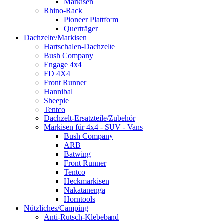
Markisen
Rhino-Rack
Pioneer Plattform
Querträger
Dachzelte/Markisen
Hartschalen-Dachzelte
Bush Company
Engage 4x4
FD 4X4
Front Runner
Hannibal
Sheepie
Tentco
Dachzelt-Ersatzteile/Zubehör
Markisen für 4x4 - SUV - Vans
Bush Company
ARB
Batwing
Front Runner
Tentco
Heckmarkisen
Nakatanenga
Horntools
Nützliches/Camping
Anti-Rutsch-Klebeband