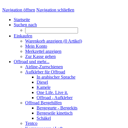
Navigation öffnen
Navigation schließen
Startseite
Suchen nach
Einkaufen
Warenkorb anzeigen (
0
Artikel)
Mein Konto
Merkzettel anzeigen
Zur Kasse gehen
Offroad und mehr...
Airline-Zurrschienen
Aufkleber für Offroad
In arabischer Sprache
Diesel
Kamele
One Life. Live it.
Offroad - Aufkleber
Offroad Bergehilfen
Bergegurte - Bergekits
Bergeseile kinetisch
Schäkel
Tentco