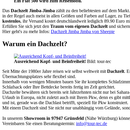
Ein Fiat 500 wird zum Reisemobil.
Das
Dachzelt
Jimba-Jimba
zählt zu den beliebtesten auf dem Markt
in der Regel auch meist in allen Größen und Farben auf Lager, zu Tie
kostenlos
, ihr Versand kostet deutschlandweit lediglich 89.90 Euro m
Erfüllen Sie sich jetzt den
Traum vom eigenen Dachzelt
und sichern
Hier geht's zu mehr Infos:
Dachzelt Jimba Jimba von Sheepie
Warum ein Dachzelt?
Ausreichend Kopf- und Beinfreiheit!
Bild: tour-tec
Seit Mitte der 1980er Jahre reisen wir selbst weltweit mit
Dachzelt
. E
Übernachtungsplatzes sehr flexibel sind.
Innerhalb von wenigen Minuten bauen Sie ihr komplettes Schlafzimme
Schlafsack oder Ihre Bettdecke bereits fertig im Zelt gerichtet.
Dachzelte bewähren sich bereits seit Jahrzehnten nicht nur bei Sahar
Urlaub in Europa, nicht zuletzt auch mit Ihrem Pkw, denn es gibt mit
und ist, gerade was die Dachlast betrifft, speziell für Pkw konstruiert.
Mit einem Dachzelt sind Sie nicht nur unabhängig vom Gelände, sonde
In unserem
Showroom in 97947 Grünsfeld
(Nähe Würzburg) könne
Vereinbaren Sie einen Beratungstermin:
info@tour-tec.de