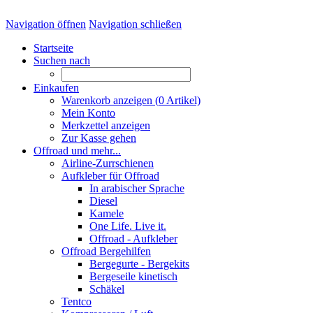
Navigation öffnen
Navigation schließen
Startseite
Suchen nach
Einkaufen
Warenkorb anzeigen (
0
Artikel)
Mein Konto
Merkzettel anzeigen
Zur Kasse gehen
Offroad und mehr...
Airline-Zurrschienen
Aufkleber für Offroad
In arabischer Sprache
Diesel
Kamele
One Life. Live it.
Offroad - Aufkleber
Offroad Bergehilfen
Bergegurte - Bergekits
Bergeseile kinetisch
Schäkel
Tentco