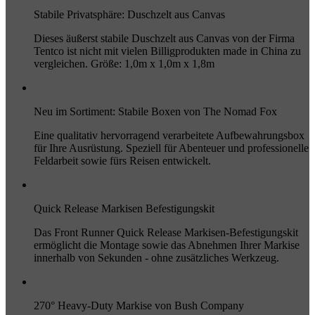
Stabile Privatsphäre: Duschzelt aus Canvas
Dieses äußerst stabile Duschzelt aus Canvas von der Firma
Tentco ist nicht mit vielen Billigprodukten made in China zu
vergleichen. Größe: 1,0m x 1,0m x 1,8m
Neu im Sortiment: Stabile Boxen von The Nomad Fox
Eine qualitativ hervorragend verarbeitete Aufbewahrungsbox
für Ihre Ausrüstung. Speziell für Abenteuer und professionelle
Feldarbeit sowie fürs Reisen entwickelt.
Quick Release Markisen Befestigungskit
Das Front Runner Quick Release Markisen-Befestigungskit
ermöglicht die Montage sowie das Abnehmen Ihrer Markise
innerhalb von Sekunden - ohne zusätzliches Werkzeug.
270° Heavy-Duty Markise von Bush Company