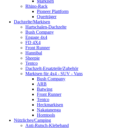
Markisen
Rhino-Rack
Pioneer Plattform
Querträger
Dachzelte/Markisen
Hartschalen-Dachzelte
Bush Company
Engage 4x4
FD 4X4
Front Runner
Hannibal
Sheepie
Tentco
Dachzelt-Ersatzteile/Zubehör
Markisen für 4x4 - SUV - Vans
Bush Company
ARB
Batwing
Front Runner
Tentco
Heckmarkisen
Nakatanenga
Horntools
Nützliches/Camping
Anti-Rutsch-Klebeband