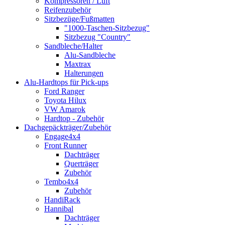
Kompressoren / Luft
Reifenzubehör
Sitzbezüge/Fußmatten
"1000-Taschen-Sitzbezug"
Sitzbezug "Country"
Sandbleche/Halter
Alu-Sandbleche
Maxtrax
Halterungen
Alu-Hardtops für Pick-ups
Ford Ranger
Toyota Hilux
VW Amarok
Hardtop - Zubehör
Dachgepäckträger/Zubehör
Engage4x4
Front Runner
Dachträger
Querträger
Zubehör
Tembo4x4
Zubehör
HandiRack
Hannibal
Dachträger