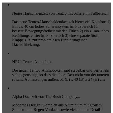
Neues Hartschalenzelt von Tentco mit Schere im Fußbereich.
Das neue Tentco-Hartschaldendachzelt bietet viel Komfort: 1)
Ein ca. 40 cm hohes Scherensystem im Fußbereich für
bessere Bewegungsfreiheit mit den Füßen 2) ein zusätzliches
Belüftungsfenster im Fußbereich 3) eine separate Stoff-
Klappe z.B. zur problemlosen Einführungeiner
Dachzeltheizung.
NEU: Tentco Ammobox.
Die neuen Tentco-Ammoboxen sind stapelbar und verriegeln
sich gegenseitig, so dass die obere Box nicht von der unteren
rutscht. Abmessungen außen: 51 (L) x 40 (B) x 24 (H) cm
Alpha Dachzelt von The Bush Company...
Modernes Design: Komplett aus Aluminium mit großem
Sonnen- und Regen-Vordach sowie vielen tollen Details!