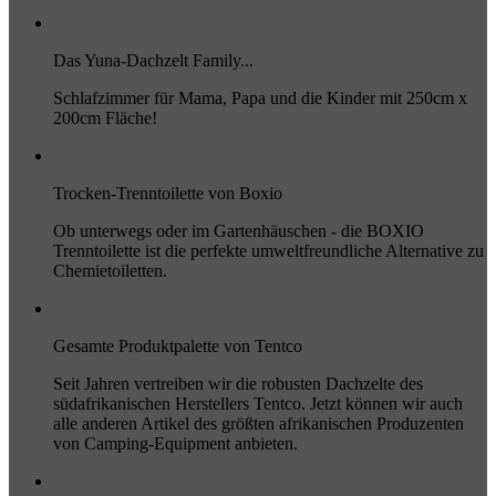
Das Yuna-Dachzelt Family...
Schlafzimmer für Mama, Papa und die Kinder mit 250cm x
200cm Fläche!
Trocken-Trenntoilette von Boxio
Ob unterwegs oder im Gartenhäuschen - die BOXIO
Trenntoilette ist die perfekte umweltfreundliche Alternative zu
Chemietoiletten.
Gesamte Produktpalette von Tentco
Seit Jahren vertreiben wir die robusten Dachzelte des
südafrikanischen Herstellers Tentco. Jetzt können wir auch
alle anderen Artikel des größten afrikanischen Produzenten
von Camping-Equipment anbieten.