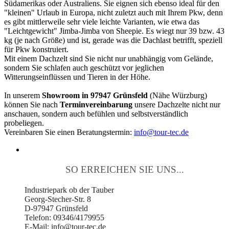
Südamerikas oder Australiens. Sie eignen sich ebenso ideal für den
"kleinen" Urlaub in Europa, nicht zuletzt auch mit Ihrem Pkw, denn
es gibt mittlerweile sehr viele leichte Varianten, wie etwa das
"Leichtgewicht" Jimba-Jimba von Sheepie. Es wiegt nur 39 bzw. 43
kg (je nach Größe) und ist, gerade was die Dachlast betrifft, speziell
für Pkw konstruiert.
Mit einem Dachzelt sind Sie nicht nur unabhängig vom Gelände,
sondern Sie schlafen auch geschützt vor jeglichen
Witterungseinflüssen und Tieren in der Höhe.
In unserem
Showroom in 97947 Grünsfeld
(Nähe Würzburg)
können Sie nach
Terminvereinbarung
unsere Dachzelte nicht nur
anschauen, sondern auch befühlen und selbstverständlich
probeliegen.
Vereinbaren Sie einen Beratungstermin:
info@tour-tec.de
SO ERREICHEN SIE UNS...
Industriepark ob der Tauber
Georg-Stecher-Str. 8
D-97947 Grünsfeld
Telefon: 09346/4179955
E-Mail: info@tour-tec.de