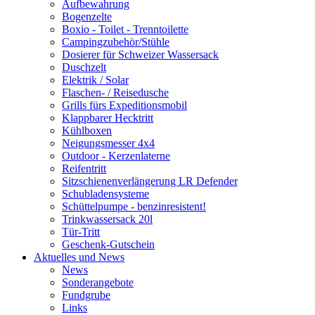
Aufbewahrung
Bogenzelte
Boxio - Toilet - Trenntoilette
Campingzubehör/Stühle
Dosierer für Schweizer Wassersack
Duschzelt
Elektrik / Solar
Flaschen- / Reisedusche
Grills fürs Expeditionsmobil
Klappbarer Hecktritt
Kühlboxen
Neigungsmesser 4x4
Outdoor - Kerzenlaterne
Reifentritt
Sitzschienenverlängerung LR Defender
Schubladensysteme
Schüttelpumpe - benzinresistent!
Trinkwassersack 20l
Tür-Tritt
Geschenk-Gutschein
Aktuelles und News
News
Sonderangebote
Fundgrube
Links