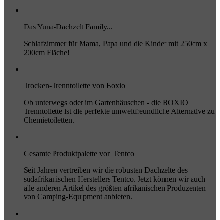
Das Yuna-Dachzelt Family...
Schlafzimmer für Mama, Papa und die Kinder mit 250cm x
200cm Fläche!
Trocken-Trenntoilette von Boxio
Ob unterwegs oder im Gartenhäuschen - die BOXIO
Trenntoilette ist die perfekte umweltfreundliche Alternative zu
Chemietoiletten.
Gesamte Produktpalette von Tentco
Seit Jahren vertreiben wir die robusten Dachzelte des
südafrikanischen Herstellers Tentco. Jetzt können wir auch
alle anderen Artikel des größten afrikanischen Produzenten
von Camping-Equipment anbieten.