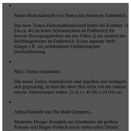
Neues Hartschalenzelt von Tentco mit Schere im Fußbereich.
Das neue Tentco-Hartschaldendachzelt bietet viel Komfort: 1)
Ein ca. 40 cm hohes Scherensystem im Fußbereich für
bessere Bewegungsfreiheit mit den Füßen 2) ein zusätzliches
Belüftungsfenster im Fußbereich 3) eine separate Stoff-
Klappe z.B. zur problemlosen Einführungeiner
Dachzeltheizung.
NEU: Tentco Ammobox.
Die neuen Tentco-Ammoboxen sind stapelbar und verriegeln
sich gegenseitig, so dass die obere Box nicht von der unteren
rutscht. Abmessungen außen: 51 (L) x 40 (B) x 24 (H) cm
Alpha Dachzelt von The Bush Company...
Modernes Design: Komplett aus Aluminium mit großem
Sonnen- und Regen-Vordach sowie vielen tollen Details!