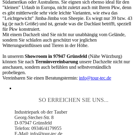
Südamerikas oder Australiens. Sie eignen sich ebenso ideal für den
"kleinen" Urlaub in Europa, nicht zuletzt auch mit Ihrem Pkw, denn
es gibt mittlerweile sehr viele leichte Varianten, wie etwa das
"Leichtgewicht" Jimba-Jimba von Sheepie. Es wiegt nur 39 bzw. 43
kg (je nach Größe) und ist, gerade was die Dachlast betrifft, speziell
für Pkw konstruiert.
Mit einem Dachzelt sind Sie nicht nur unabhängig vom Gelände,
sondern Sie schlafen auch geschützt vor jeglichen
Witterungseinflüssen und Tieren in der Höhe.
In unserem
Showroom in 97947 Grünsfeld
(Nähe Würzburg)
können Sie nach
Terminvereinbarung
unsere Dachzelte nicht nur
anschauen, sondern auch befühlen und selbstverständlich
probeliegen.
Vereinbaren Sie einen Beratungstermin:
info@tour-tec.de
SO ERREICHEN SIE UNS...
Industriepark ob der Tauber
Georg-Stecher-Str. 8
D-97947 Grünsfeld
Telefon: 09346/4179955
E-Mail: info@tour-tec.de