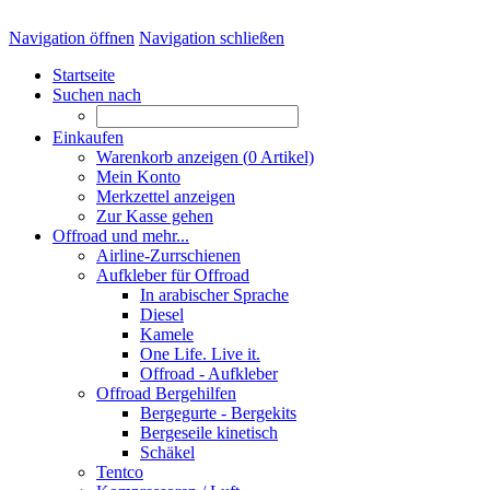
Navigation öffnen
Navigation schließen
Startseite
Suchen nach
Einkaufen
Warenkorb anzeigen (
0
Artikel)
Mein Konto
Merkzettel anzeigen
Zur Kasse gehen
Offroad und mehr...
Airline-Zurrschienen
Aufkleber für Offroad
In arabischer Sprache
Diesel
Kamele
One Life. Live it.
Offroad - Aufkleber
Offroad Bergehilfen
Bergegurte - Bergekits
Bergeseile kinetisch
Schäkel
Tentco