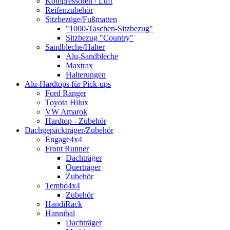
Kompressoren / Luft
Reifenzubehör
Sitzbezüge/Fußmatten
"1000-Taschen-Sitzbezug"
Sitzbezug "Country"
Sandbleche/Halter
Alu-Sandbleche
Maxtrax
Halterungen
Alu-Hardtops für Pick-ups
Ford Ranger
Toyota Hilux
VW Amarok
Hardtop - Zubehör
Dachgepäckträger/Zubehör
Engage4x4
Front Runner
Dachträger
Querträger
Zubehör
Tembo4x4
Zubehör
HandiRack
Hannibal
Dachträger