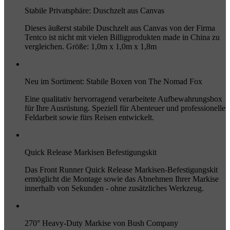
Stabile Privatsphäre: Duschzelt aus Canvas
Dieses äußerst stabile Duschzelt aus Canvas von der Firma
Tentco ist nicht mit vielen Billigprodukten made in China zu
vergleichen. Größe: 1,0m x 1,0m x 1,8m
Neu im Sortiment: Stabile Boxen von The Nomad Fox
Eine qualitativ hervorragend verarbeitete Aufbewahrungsbox
für Ihre Ausrüstung. Speziell für Abenteuer und professionelle
Feldarbeit sowie fürs Reisen entwickelt.
Quick Release Markisen Befestigungskit
Das Front Runner Quick Release Markisen-Befestigungskit
ermöglicht die Montage sowie das Abnehmen Ihrer Markise
innerhalb von Sekunden - ohne zusätzliches Werkzeug.
270° Heavy-Duty Markise von Bush Company