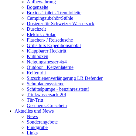
Aufbewahrung
Bogenzelte
Boxio - Toilet - Trenntoilette
Campingzubehör/Stühle
Dosierer für Schweizer Wassersack
Duschzelt
Elektrik / Solar
Flaschen- / Reisedusche
Grills fürs Expeditionsmobil
Klappbarer Hecktritt
Kühlboxen
Neigungsmesser 4x4
Outdoor - Kerzenlaterne
Reifentritt
Sitzschienenverlängerung LR Defender
Schubladensysteme
Schüttelpumpe - benzinresistent!
Trinkwassersack 20l
Tür-Tritt
Geschenk-Gutschein
Aktuelles und News
News
Sonderangebote
Fundgrube
Links