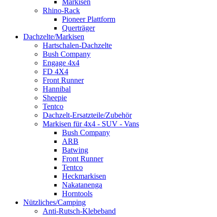
Markisen
Rhino-Rack
Pioneer Plattform
Querträger
Dachzelte/Markisen
Hartschalen-Dachzelte
Bush Company
Engage 4x4
FD 4X4
Front Runner
Hannibal
Sheepie
Tentco
Dachzelt-Ersatzteile/Zubehör
Markisen für 4x4 - SUV - Vans
Bush Company
ARB
Batwing
Front Runner
Tentco
Heckmarkisen
Nakatanenga
Horntools
Nützliches/Camping
Anti-Rutsch-Klebeband