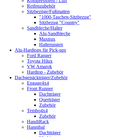
Kompressoren / Luft
Reifenzubehör
Sitzbezüge/Fußmatten
"1000-Taschen-Sitzbezug"
Sitzbezug "Country"
Sandbleche/Halter
Alu-Sandbleche
Maxtrax
Halterungen
Alu-Hardtops für Pick-ups
Ford Ranger
Toyota Hilux
VW Amarok
Hardtop - Zubehör
Dachgepäckträger/Zubehör
Engage4x4
Front Runner
Dachträger
Querträger
Zubehör
Tembo4x4
Zubehör
HandiRack
Hannibal
Dachträger