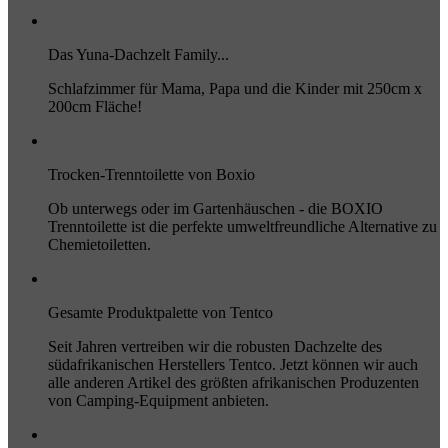
Das Yuna-Dachzelt Family...
Schlafzimmer für Mama, Papa und die Kinder mit 250cm x
200cm Fläche!
Trocken-Trenntoilette von Boxio
Ob unterwegs oder im Gartenhäuschen - die BOXIO
Trenntoilette ist die perfekte umweltfreundliche Alternative zu
Chemietoiletten.
Gesamte Produktpalette von Tentco
Seit Jahren vertreiben wir die robusten Dachzelte des
südafrikanischen Herstellers Tentco. Jetzt können wir auch
alle anderen Artikel des größten afrikanischen Produzenten
von Camping-Equipment anbieten.