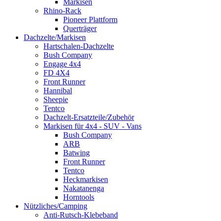
Markisen
Rhino-Rack
Pioneer Plattform
Querträger
Dachzelte/Markisen
Hartschalen-Dachzelte
Bush Company
Engage 4x4
FD 4X4
Front Runner
Hannibal
Sheepie
Tentco
Dachzelt-Ersatzteile/Zubehör
Markisen für 4x4 - SUV - Vans
Bush Company
ARB
Batwing
Front Runner
Tentco
Heckmarkisen
Nakatanenga
Horntools
Nützliches/Camping
Anti-Rutsch-Klebeband