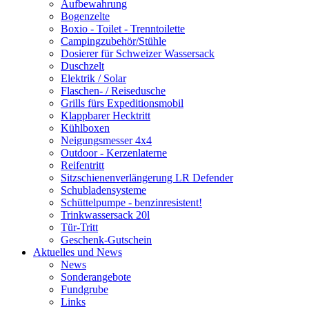
Aufbewahrung
Bogenzelte
Boxio - Toilet - Trenntoilette
Campingzubehör/Stühle
Dosierer für Schweizer Wassersack
Duschzelt
Elektrik / Solar
Flaschen- / Reisedusche
Grills fürs Expeditionsmobil
Klappbarer Hecktritt
Kühlboxen
Neigungsmesser 4x4
Outdoor - Kerzenlaterne
Reifentritt
Sitzschienenverlängerung LR Defender
Schubladensysteme
Schüttelpumpe - benzinresistent!
Trinkwassersack 20l
Tür-Tritt
Geschenk-Gutschein
Aktuelles und News
News
Sonderangebote
Fundgrube
Links