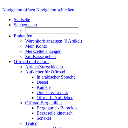
Navigation öffnen
Navigation schließen
Startseite
Suchen nach
Einkaufen
Warenkorb anzeigen (
0
Artikel)
Mein Konto
Merkzettel anzeigen
Zur Kasse gehen
Offroad und mehr...
Airline-Zurrschienen
Aufkleber für Offroad
In arabischer Sprache
Diesel
Kamele
One Life. Live it.
Offroad - Aufkleber
Offroad Bergehilfen
Bergegurte - Bergekits
Bergeseile kinetisch
Schäkel
Tentco