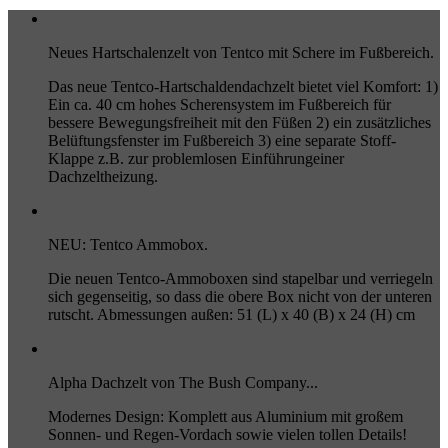
Neues Hartschalenzelt von Tentco mit Schere im Fußbereich.
Das neue Tentco-Hartschaldendachzelt bietet viel Komfort: 1)
Ein ca. 40 cm hohes Scherensystem im Fußbereich für
bessere Bewegungsfreiheit mit den Füßen 2) ein zusätzliches
Belüftungsfenster im Fußbereich 3) eine separate Stoff-
Klappe z.B. zur problemlosen Einführungeiner
Dachzeltheizung.
NEU: Tentco Ammobox.
Die neuen Tentco-Ammoboxen sind stapelbar und verriegeln
sich gegenseitig, so dass die obere Box nicht von der unteren
rutscht. Abmessungen außen: 51 (L) x 40 (B) x 24 (H) cm
Alpha Dachzelt von The Bush Company...
Modernes Design: Komplett aus Aluminium mit großem
Sonnen- und Regen-Vordach sowie vielen tollen Details!