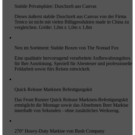
Stabile Privatsphäre: Duschzelt aus Canvas
Dieses äußerst stabile Duschzelt aus Canvas von der Firma
Tentco ist nicht mit vielen Billigprodukten made in China zu
vergleichen. Größe: 1,0m x 1,0m x 1,8m
Neu im Sortiment: Stabile Boxen von The Nomad Fox
Eine qualitativ hervorragend verarbeitete Aufbewahrungsbox
für Ihre Ausrüstung. Speziell für Abenteuer und professionelle
Feldarbeit sowie fürs Reisen entwickelt.
Quick Release Markisen Befestigungskit
Das Front Runner Quick Release Markisen-Befestigungskit
ermöglicht die Montage sowie das Abnehmen Ihrer Markise
innerhalb von Sekunden - ohne zusätzliches Werkzeug.
270° Heavy-Duty Markise von Bush Company