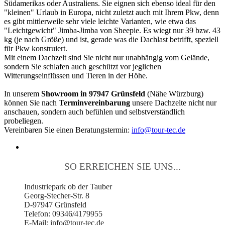
Südamerikas oder Australiens. Sie eignen sich ebenso ideal für den
"kleinen" Urlaub in Europa, nicht zuletzt auch mit Ihrem Pkw, denn
es gibt mittlerweile sehr viele leichte Varianten, wie etwa das
"Leichtgewicht" Jimba-Jimba von Sheepie. Es wiegt nur 39 bzw. 43
kg (je nach Größe) und ist, gerade was die Dachlast betrifft, speziell
für Pkw konstruiert.
Mit einem Dachzelt sind Sie nicht nur unabhängig vom Gelände,
sondern Sie schlafen auch geschützt vor jeglichen
Witterungseinflüssen und Tieren in der Höhe.
In unserem
Showroom in 97947 Grünsfeld
(Nähe Würzburg)
können Sie nach
Terminvereinbarung
unsere Dachzelte nicht nur
anschauen, sondern auch befühlen und selbstverständlich
probeliegen.
Vereinbaren Sie einen Beratungstermin:
info@tour-tec.de
SO ERREICHEN SIE UNS...
Industriepark ob der Tauber
Georg-Stecher-Str. 8
D-97947 Grünsfeld
Telefon: 09346/4179955
E-Mail: info@tour-tec.de