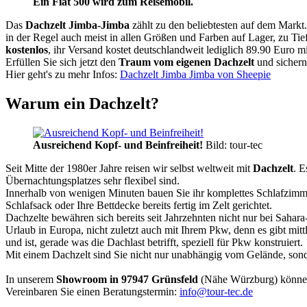
Ein Fiat 500 wird zum Reisemobil.
Das
Dachzelt
Jimba-Jimba
zählt zu den beliebtesten auf dem Markt
in der Regel auch meist in allen Größen und Farben auf Lager, zu Tie
kostenlos
, ihr Versand kostet deutschlandweit lediglich 89.90 Euro m
Erfüllen Sie sich jetzt den
Traum vom eigenen Dachzelt
und sichern
Hier geht's zu mehr Infos:
Dachzelt Jimba Jimba von Sheepie
Warum ein Dachzelt?
Ausreichend Kopf- und Beinfreiheit!
Bild: tour-tec
Seit Mitte der 1980er Jahre reisen wir selbst weltweit mit
Dachzelt
. E
Übernachtungsplatzes sehr flexibel sind.
Innerhalb von wenigen Minuten bauen Sie ihr komplettes Schlafzimme
Schlafsack oder Ihre Bettdecke bereits fertig im Zelt gerichtet.
Dachzelte bewähren sich bereits seit Jahrzehnten nicht nur bei Sahar
Urlaub in Europa, nicht zuletzt auch mit Ihrem Pkw, denn es gibt mit
und ist, gerade was die Dachlast betrifft, speziell für Pkw konstruiert.
Mit einem Dachzelt sind Sie nicht nur unabhängig vom Gelände, sonde
In unserem
Showroom in 97947 Grünsfeld
(Nähe Würzburg) könne
Vereinbaren Sie einen Beratungstermin:
info@tour-tec.de