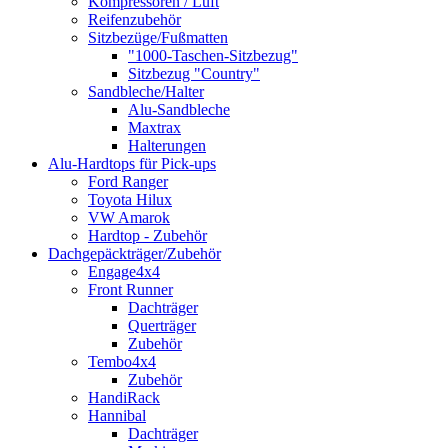
Kompressoren / Luft
Reifenzubehör
Sitzbezüge/Fußmatten
"1000-Taschen-Sitzbezug"
Sitzbezug "Country"
Sandbleche/Halter
Alu-Sandbleche
Maxtrax
Halterungen
Alu-Hardtops für Pick-ups
Ford Ranger
Toyota Hilux
VW Amarok
Hardtop - Zubehör
Dachgepäckträger/Zubehör
Engage4x4
Front Runner
Dachträger
Querträger
Zubehör
Tembo4x4
Zubehör
HandiRack
Hannibal
Dachträger