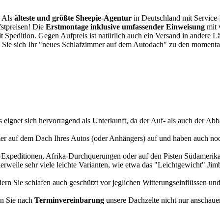
. Als
älteste und größte Sheepie-Agentur
in Deutschland mit Service-P
fstpreisen! Die
Erstmontage inklusive umfassender Einweisung
mit 
it Spedition. Gegen Aufpreis ist natürlich auch ein Versand in andere 
 Sie sich Ihr "neues Schlafzimmer auf dem Autodach" zu den momentan
s eignet sich hervorragend als Unterkunft, da der Auf- als auch der Abba
r auf dem Dach Ihres Autos (oder Anhängers) auf und haben auch noch
a-Expeditionen, Afrika-Durchquerungen oder auf den Pisten Südamerikas
tlerweile sehr viele leichte Varianten, wie etwa das "Leichtgewicht" J
rn Sie schlafen auch geschützt vor jeglichen Witterungseinflüssen und
n Sie nach
Terminvereinbarung
unsere Dachzelte nicht nur anschauen