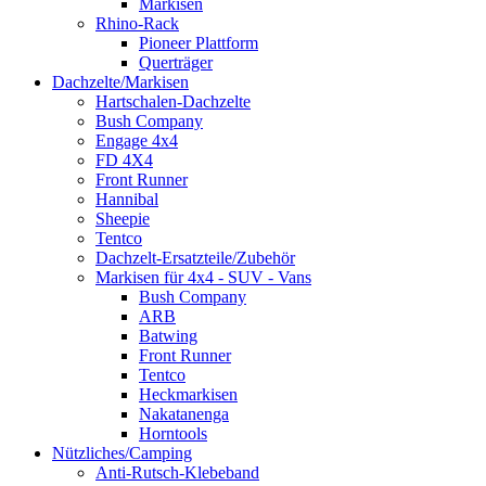
Markisen
Rhino-Rack
Pioneer Plattform
Querträger
Dachzelte/Markisen
Hartschalen-Dachzelte
Bush Company
Engage 4x4
FD 4X4
Front Runner
Hannibal
Sheepie
Tentco
Dachzelt-Ersatzteile/Zubehör
Markisen für 4x4 - SUV - Vans
Bush Company
ARB
Batwing
Front Runner
Tentco
Heckmarkisen
Nakatanenga
Horntools
Nützliches/Camping
Anti-Rutsch-Klebeband