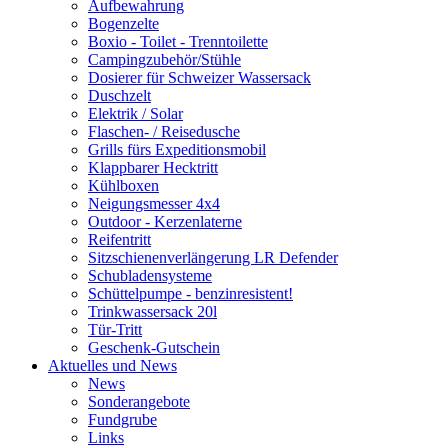
Aufbewahrung
Bogenzelte
Boxio - Toilet - Trenntoilette
Campingzubehör/Stühle
Dosierer für Schweizer Wassersack
Duschzelt
Elektrik / Solar
Flaschen- / Reisedusche
Grills fürs Expeditionsmobil
Klappbarer Hecktritt
Kühlboxen
Neigungsmesser 4x4
Outdoor - Kerzenlaterne
Reifentritt
Sitzschienenverlängerung LR Defender
Schubladensysteme
Schüttelpumpe - benzinresistent!
Trinkwassersack 20l
Tür-Tritt
Geschenk-Gutschein
Aktuelles und News
News
Sonderangebote
Fundgrube
Links