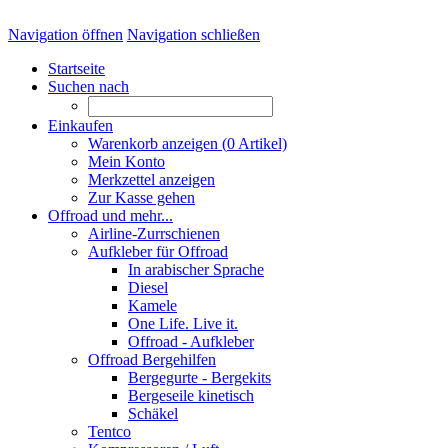
Navigation öffnen
Navigation schließen
Startseite
Suchen nach
Einkaufen
Warenkorb anzeigen (
0
Artikel)
Mein Konto
Merkzettel anzeigen
Zur Kasse gehen
Offroad und mehr...
Airline-Zurrschienen
Aufkleber für Offroad
In arabischer Sprache
Diesel
Kamele
One Life. Live it.
Offroad - Aufkleber
Offroad Bergehilfen
Bergegurte - Bergekits
Bergeseile kinetisch
Schäkel
Tentco