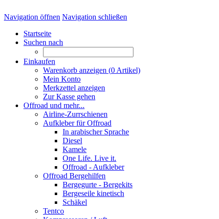
Navigation öffnen
Navigation schließen
Startseite
Suchen nach
Einkaufen
Warenkorb anzeigen (
0
Artikel)
Mein Konto
Merkzettel anzeigen
Zur Kasse gehen
Offroad und mehr...
Airline-Zurrschienen
Aufkleber für Offroad
In arabischer Sprache
Diesel
Kamele
One Life. Live it.
Offroad - Aufkleber
Offroad Bergehilfen
Bergegurte - Bergekits
Bergeseile kinetisch
Schäkel
Tentco