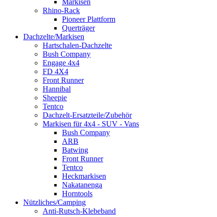
Markisen
Rhino-Rack
Pioneer Plattform
Querträger
Dachzelte/Markisen
Hartschalen-Dachzelte
Bush Company
Engage 4x4
FD 4X4
Front Runner
Hannibal
Sheepie
Tentco
Dachzelt-Ersatzteile/Zubehör
Markisen für 4x4 - SUV - Vans
Bush Company
ARB
Batwing
Front Runner
Tentco
Heckmarkisen
Nakatanenga
Horntools
Nützliches/Camping
Anti-Rutsch-Klebeband