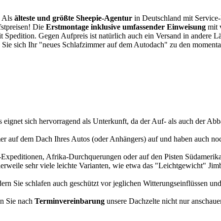
. Als
älteste und größte Sheepie-Agentur
in Deutschland mit Service-P
fstpreisen! Die
Erstmontage inklusive umfassender Einweisung
mit 
it Spedition. Gegen Aufpreis ist natürlich auch ein Versand in andere 
 Sie sich Ihr "neues Schlafzimmer auf dem Autodach" zu den momentan
s eignet sich hervorragend als Unterkunft, da der Auf- als auch der Abba
r auf dem Dach Ihres Autos (oder Anhängers) auf und haben auch noch
a-Expeditionen, Afrika-Durchquerungen oder auf den Pisten Südamerikas
tlerweile sehr viele leichte Varianten, wie etwa das "Leichtgewicht" J
rn Sie schlafen auch geschützt vor jeglichen Witterungseinflüssen und
n Sie nach
Terminvereinbarung
unsere Dachzelte nicht nur anschauen