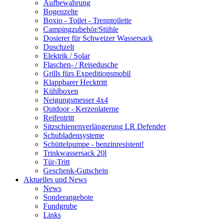
Aufbewahrung
Bogenzelte
Boxio - Toilet - Trenntoilette
Campingzubehör/Stühle
Dosierer für Schweizer Wassersack
Duschzelt
Elektrik / Solar
Flaschen- / Reisedusche
Grills fürs Expeditionsmobil
Klappbarer Hecktritt
Kühlboxen
Neigungsmesser 4x4
Outdoor - Kerzenlaterne
Reifentritt
Sitzschienenverlängerung LR Defender
Schubladensysteme
Schüttelpumpe - benzinresistent!
Trinkwassersack 20l
Tür-Tritt
Geschenk-Gutschein
Aktuelles und News
News
Sonderangebote
Fundgrube
Links