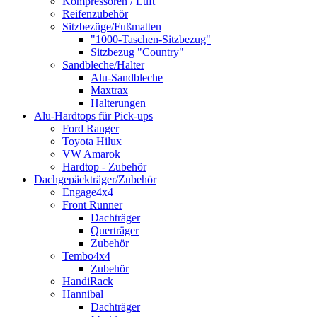
Kompressoren / Luft
Reifenzubehör
Sitzbezüge/Fußmatten
"1000-Taschen-Sitzbezug"
Sitzbezug "Country"
Sandbleche/Halter
Alu-Sandbleche
Maxtrax
Halterungen
Alu-Hardtops für Pick-ups
Ford Ranger
Toyota Hilux
VW Amarok
Hardtop - Zubehör
Dachgepäckträger/Zubehör
Engage4x4
Front Runner
Dachträger
Querträger
Zubehör
Tembo4x4
Zubehör
HandiRack
Hannibal
Dachträger