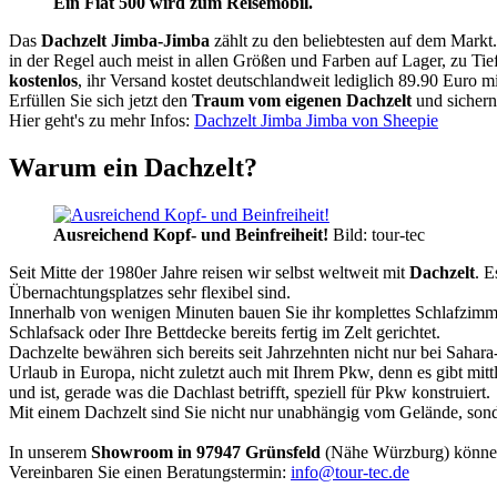
Ein Fiat 500 wird zum Reisemobil.
Das
Dachzelt
Jimba-Jimba
zählt zu den beliebtesten auf dem Markt
in der Regel auch meist in allen Größen und Farben auf Lager, zu Tie
kostenlos
, ihr Versand kostet deutschlandweit lediglich 89.90 Euro m
Erfüllen Sie sich jetzt den
Traum vom eigenen Dachzelt
und sichern
Hier geht's zu mehr Infos:
Dachzelt Jimba Jimba von Sheepie
Warum ein Dachzelt?
Ausreichend Kopf- und Beinfreiheit!
Bild: tour-tec
Seit Mitte der 1980er Jahre reisen wir selbst weltweit mit
Dachzelt
. E
Übernachtungsplatzes sehr flexibel sind.
Innerhalb von wenigen Minuten bauen Sie ihr komplettes Schlafzimme
Schlafsack oder Ihre Bettdecke bereits fertig im Zelt gerichtet.
Dachzelte bewähren sich bereits seit Jahrzehnten nicht nur bei Sahar
Urlaub in Europa, nicht zuletzt auch mit Ihrem Pkw, denn es gibt mit
und ist, gerade was die Dachlast betrifft, speziell für Pkw konstruiert.
Mit einem Dachzelt sind Sie nicht nur unabhängig vom Gelände, sonde
In unserem
Showroom in 97947 Grünsfeld
(Nähe Würzburg) könne
Vereinbaren Sie einen Beratungstermin:
info@tour-tec.de