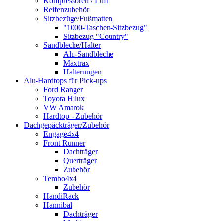
Kompressoren / Luft
Reifenzubehör
Sitzbezüge/Fußmatten
"1000-Taschen-Sitzbezug"
Sitzbezug "Country"
Sandbleche/Halter
Alu-Sandbleche
Maxtrax
Halterungen
Alu-Hardtops für Pick-ups
Ford Ranger
Toyota Hilux
VW Amarok
Hardtop - Zubehör
Dachgepäckträger/Zubehör
Engage4x4
Front Runner
Dachträger
Querträger
Zubehör
Tembo4x4
Zubehör
HandiRack
Hannibal
Dachträger