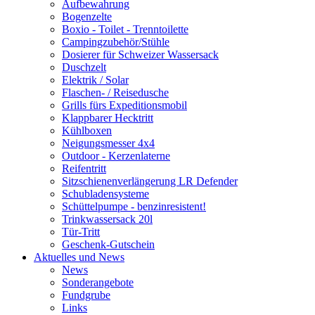
Aufbewahrung
Bogenzelte
Boxio - Toilet - Trenntoilette
Campingzubehör/Stühle
Dosierer für Schweizer Wassersack
Duschzelt
Elektrik / Solar
Flaschen- / Reisedusche
Grills fürs Expeditionsmobil
Klappbarer Hecktritt
Kühlboxen
Neigungsmesser 4x4
Outdoor - Kerzenlaterne
Reifentritt
Sitzschienenverlängerung LR Defender
Schubladensysteme
Schüttelpumpe - benzinresistent!
Trinkwassersack 20l
Tür-Tritt
Geschenk-Gutschein
Aktuelles und News
News
Sonderangebote
Fundgrube
Links