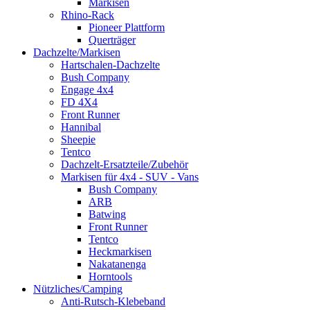
Markisen
Rhino-Rack
Pioneer Plattform
Querträger
Dachzelte/Markisen
Hartschalen-Dachzelte
Bush Company
Engage 4x4
FD 4X4
Front Runner
Hannibal
Sheepie
Tentco
Dachzelt-Ersatzteile/Zubehör
Markisen für 4x4 - SUV - Vans
Bush Company
ARB
Batwing
Front Runner
Tentco
Heckmarkisen
Nakatanenga
Horntools
Nützliches/Camping
Anti-Rutsch-Klebeband