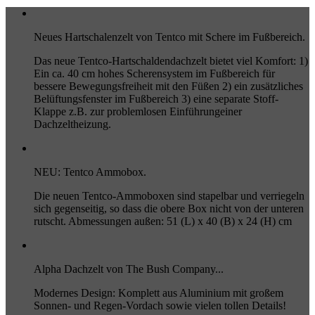
Neues Hartschalenzelt von Tentco mit Schere im Fußbereich.
Das neue Tentco-Hartschaldendachzelt bietet viel Komfort: 1)
Ein ca. 40 cm hohes Scherensystem im Fußbereich für
bessere Bewegungsfreiheit mit den Füßen 2) ein zusätzliches
Belüftungsfenster im Fußbereich 3) eine separate Stoff-
Klappe z.B. zur problemlosen Einführungeiner
Dachzeltheizung.
NEU: Tentco Ammobox.
Die neuen Tentco-Ammoboxen sind stapelbar und verriegeln
sich gegenseitig, so dass die obere Box nicht von der unteren
rutscht. Abmessungen außen: 51 (L) x 40 (B) x 24 (H) cm
Alpha Dachzelt von The Bush Company...
Modernes Design: Komplett aus Aluminium mit großem
Sonnen- und Regen-Vordach sowie vielen tollen Details!