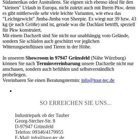
Südamerikas oder Australiens. Sie eignen sich ebenso ideal für den
"kleinen" Urlaub in Europa, nicht zuletzt auch mit Ihrem Pkw, denn
es gibt mittlerweile sehr viele leichte Varianten, wie etwa das
"Leichtgewicht" Jimba-Jimba von Sheepie. Es wiegt nur 39 bzw. 43
kg (je nach Größe) und ist, gerade was die Dachlast betrifft, speziell
für Pkw konstruiert.
Mit einem Dachzelt sind Sie nicht nur unabhängig vom Gelände,
sondern Sie schlafen auch geschützt vor jeglichen
Witterungseinflüssen und Tieren in der Höhe.
In unserem
Showroom in 97947 Grünsfeld
(Nähe Würzburg)
können Sie nach
Terminvereinbarung
unsere Dachzelte nicht nur
anschauen, sondern auch befühlen und selbstverständlich
probeliegen.
Vereinbaren Sie einen Beratungstermin:
info@tour-tec.de
SO ERREICHEN SIE UNS...
Industriepark ob der Tauber
Georg-Stecher-Str. 8
D-97947 Grünsfeld
Telefon: 09346/4179955
E-Mail: info@tour-tec.de