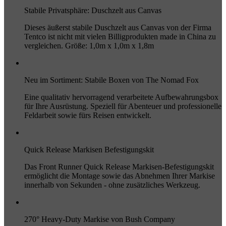
Stabile Privatsphäre: Duschzelt aus Canvas
Dieses äußerst stabile Duschzelt aus Canvas von der Firma
Tentco ist nicht mit vielen Billigprodukten made in China zu
vergleichen. Größe: 1,0m x 1,0m x 1,8m
Neu im Sortiment: Stabile Boxen von The Nomad Fox
Eine qualitativ hervorragend verarbeitete Aufbewahrungsbox
für Ihre Ausrüstung. Speziell für Abenteuer und professionelle
Feldarbeit sowie fürs Reisen entwickelt.
Quick Release Markisen Befestigungskit
Das Front Runner Quick Release Markisen-Befestigungskit
ermöglicht die Montage sowie das Abnehmen Ihrer Markise
innerhalb von Sekunden - ohne zusätzliches Werkzeug.
270° Heavy-Duty Markise von Bush Company