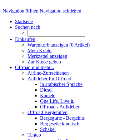
Navigation öffnen
Navigation schließen
Startseite
Suchen nach
Einkaufen
Warenkorb anzeigen (
0
Artikel)
Mein Konto
Merkzettel anzeigen
Zur Kasse gehen
Offroad und mehr...
Airline-Zurrschienen
Aufkleber für Offroad
In arabischer Sprache
Diesel
Kamele
One Life. Live it.
Offroad - Aufkleber
Offroad Bergehilfen
Bergegurte - Bergekits
Bergeseile kinetisch
Schäkel
Tentco