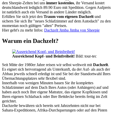
den Sheepie-Zelten bei uns
immer kostenlos
, ihr Versand kostet
deutschlandweit lediglich 89.90 Euro mit Spedition. Gegen Aufpreis
ist natürlich auch ein Versand in andere Länder möglich.
Erfüllen Sie sich jetzt den
Traum vom eigenen Dachzelt
und
sichern Sie sich Ihr "neues Schlafzimmer auf dem Autodach" zu den
momentan noch gültigen "alten" Preisen.
Hier geht's zu mehr Infos:
Dachzelt Jimba Jimba von Sheepie
Warum ein Dachzelt?
Ausreichend Kopf- und Beinfreiheit!
Bild: tour-tec
Seit Mitte der 1980er Jahre reisen wir selbst weltweit mit
Dachzelt
.
Es eignet sich hervorragend als Unterkunft, da der Auf- als auch der
Abbau jeweils schnell erledigt ist und Sie bei der Standortwahl Ihres
Übernachtungsplatzes sehr flexibel sind.
Innerhalb von wenigen Minuten bauen Sie ihr komplettes
Schlafzimmer auf dem Dach Ihres Autos (oder Anhängers) auf und
haben auch noch Ihre eigene Matratze, das eigene Kopfkissen und
Ihren eigenen Schlafsack oder Ihre Bettdecke bereits fertig im Zelt
gerichtet.
Dachzelte bewähren sich bereits seit Jahrzehnten nicht nur bei
Sahara-Expeditionen, Afrika-Durchquerungen oder auf den Pisten