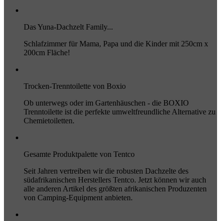
Das Yuna-Dachzelt Family...
Schlafzimmer für Mama, Papa und die Kinder mit 250cm x
200cm Fläche!
Trocken-Trenntoilette von Boxio
Ob unterwegs oder im Gartenhäuschen - die BOXIO
Trenntoilette ist die perfekte umweltfreundliche Alternative zu
Chemietoiletten.
Gesamte Produktpalette von Tentco
Seit Jahren vertreiben wir die robusten Dachzelte des
südafrikanischen Herstellers Tentco. Jetzt können wir auch
alle anderen Artikel des größten afrikanischen Produzenten
von Camping-Equipment anbieten.