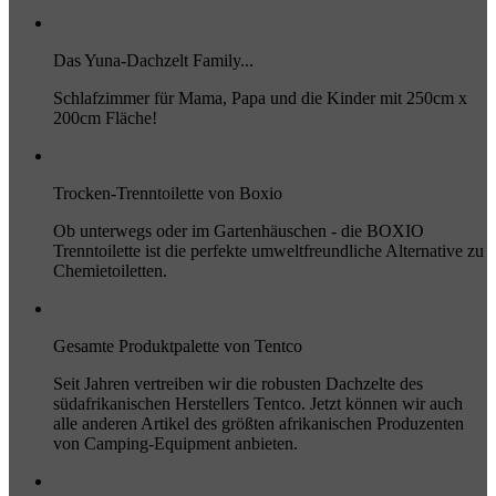
Das Yuna-Dachzelt Family...
Schlafzimmer für Mama, Papa und die Kinder mit 250cm x
200cm Fläche!
Trocken-Trenntoilette von Boxio
Ob unterwegs oder im Gartenhäuschen - die BOXIO
Trenntoilette ist die perfekte umweltfreundliche Alternative zu
Chemietoiletten.
Gesamte Produktpalette von Tentco
Seit Jahren vertreiben wir die robusten Dachzelte des
südafrikanischen Herstellers Tentco. Jetzt können wir auch
alle anderen Artikel des größten afrikanischen Produzenten
von Camping-Equipment anbieten.