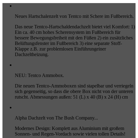
Neues Hartschalenzelt von Tentco mit Schere im Fußbereich.
Das neue Tentco-Hartschaldendachzelt bietet viel Komfort: 1)
Ein ca. 40 cm hohes Scherensystem im Fußbereich für
bessere Bewegungsfreiheit mit den Füßen 2) ein zusätzliches
Belüftungsfenster im Fußbereich 3) eine separate Stoff-
Klappe z.B. zur problemlosen Einführungeiner
Dachzeltheizung.
NEU: Tentco Ammobox.
Die neuen Tentco-Ammoboxen sind stapelbar und verriegeln
sich gegenseitig, so dass die obere Box nicht von der unteren
rutscht. Abmessungen außen: 51 (L) x 40 (B) x 24 (H) cm
Alpha Dachzelt von The Bush Company...
Modernes Design: Komplett aus Aluminium mit großem
Sonnen- und Regen-Vordach sowie vielen tollen Details!