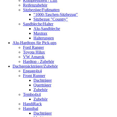
Kompressoren / Luft
Reifenzubehör
Sitzbezüge/Fußmatten
"1000-Taschen-Sitzbezug"
Sitzbezug "Country"
Sandbleche/Halter
Alu-Sandbleche
Maxtrax
Halterungen
Alu-Hardtops für Pick-ups
Ford Ranger
Toyota Hilux
VW Amarok
Hardtop - Zubehör
Dachgepäckträger/Zubehör
Engage4x4
Front Runner
Dachträger
Querträger
Zubehör
Tembo4x4
Zubehör
HandiRack
Hannibal
Dachträger