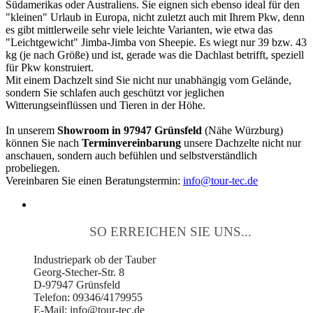
Südamerikas oder Australiens. Sie eignen sich ebenso ideal für den
"kleinen" Urlaub in Europa, nicht zuletzt auch mit Ihrem Pkw, denn
es gibt mittlerweile sehr viele leichte Varianten, wie etwa das
"Leichtgewicht" Jimba-Jimba von Sheepie. Es wiegt nur 39 bzw. 43
kg (je nach Größe) und ist, gerade was die Dachlast betrifft, speziell
für Pkw konstruiert.
Mit einem Dachzelt sind Sie nicht nur unabhängig vom Gelände,
sondern Sie schlafen auch geschützt vor jeglichen
Witterungseinflüssen und Tieren in der Höhe.
In unserem
Showroom in 97947 Grünsfeld
(Nähe Würzburg)
können Sie nach
Terminvereinbarung
unsere Dachzelte nicht nur
anschauen, sondern auch befühlen und selbstverständlich
probeliegen.
Vereinbaren Sie einen Beratungstermin:
info@tour-tec.de
SO ERREICHEN SIE UNS...
Industriepark ob der Tauber
Georg-Stecher-Str. 8
D-97947 Grünsfeld
Telefon: 09346/4179955
E-Mail: info@tour-tec.de