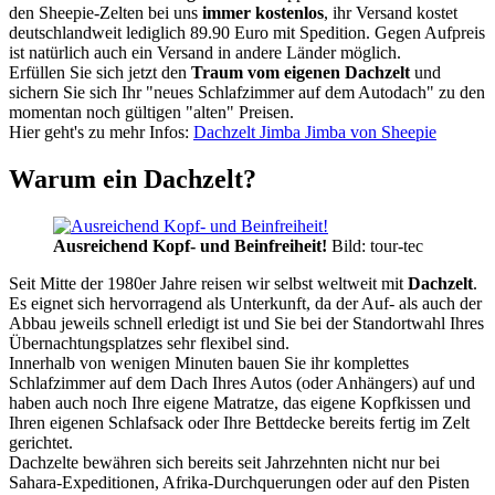
den Sheepie-Zelten bei uns
immer kostenlos
, ihr Versand kostet
deutschlandweit lediglich 89.90 Euro mit Spedition. Gegen Aufpreis
ist natürlich auch ein Versand in andere Länder möglich.
Erfüllen Sie sich jetzt den
Traum vom eigenen Dachzelt
und
sichern Sie sich Ihr "neues Schlafzimmer auf dem Autodach" zu den
momentan noch gültigen "alten" Preisen.
Hier geht's zu mehr Infos:
Dachzelt Jimba Jimba von Sheepie
Warum ein Dachzelt?
Ausreichend Kopf- und Beinfreiheit!
Bild: tour-tec
Seit Mitte der 1980er Jahre reisen wir selbst weltweit mit
Dachzelt
.
Es eignet sich hervorragend als Unterkunft, da der Auf- als auch der
Abbau jeweils schnell erledigt ist und Sie bei der Standortwahl Ihres
Übernachtungsplatzes sehr flexibel sind.
Innerhalb von wenigen Minuten bauen Sie ihr komplettes
Schlafzimmer auf dem Dach Ihres Autos (oder Anhängers) auf und
haben auch noch Ihre eigene Matratze, das eigene Kopfkissen und
Ihren eigenen Schlafsack oder Ihre Bettdecke bereits fertig im Zelt
gerichtet.
Dachzelte bewähren sich bereits seit Jahrzehnten nicht nur bei
Sahara-Expeditionen, Afrika-Durchquerungen oder auf den Pisten