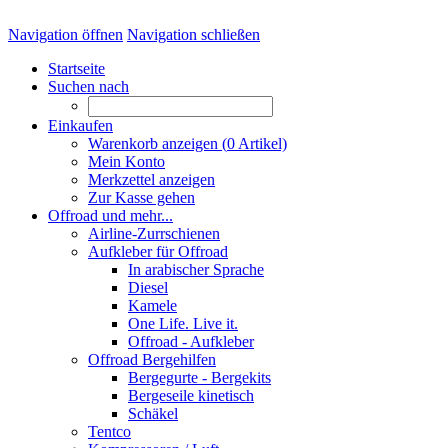
Navigation öffnen
Navigation schließen
Startseite
Suchen nach
Einkaufen
Warenkorb anzeigen (
0
Artikel)
Mein Konto
Merkzettel anzeigen
Zur Kasse gehen
Offroad und mehr...
Airline-Zurrschienen
Aufkleber für Offroad
In arabischer Sprache
Diesel
Kamele
One Life. Live it.
Offroad - Aufkleber
Offroad Bergehilfen
Bergegurte - Bergekits
Bergeseile kinetisch
Schäkel
Tentco