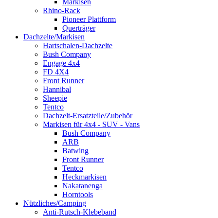
Markisen
Rhino-Rack
Pioneer Plattform
Querträger
Dachzelte/Markisen
Hartschalen-Dachzelte
Bush Company
Engage 4x4
FD 4X4
Front Runner
Hannibal
Sheepie
Tentco
Dachzelt-Ersatzteile/Zubehör
Markisen für 4x4 - SUV - Vans
Bush Company
ARB
Batwing
Front Runner
Tentco
Heckmarkisen
Nakatanenga
Horntools
Nützliches/Camping
Anti-Rutsch-Klebeband