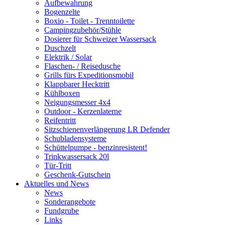
Aufbewahrung
Bogenzelte
Boxio - Toilet - Trenntoilette
Campingzubehör/Stühle
Dosierer für Schweizer Wassersack
Duschzelt
Elektrik / Solar
Flaschen- / Reisedusche
Grills fürs Expeditionsmobil
Klappbarer Hecktritt
Kühlboxen
Neigungsmesser 4x4
Outdoor - Kerzenlaterne
Reifentritt
Sitzschienenverlängerung LR Defender
Schubladensysteme
Schüttelpumpe - benzinresistent!
Trinkwassersack 20l
Tür-Tritt
Geschenk-Gutschein
Aktuelles und News
News
Sonderangebote
Fundgrube
Links