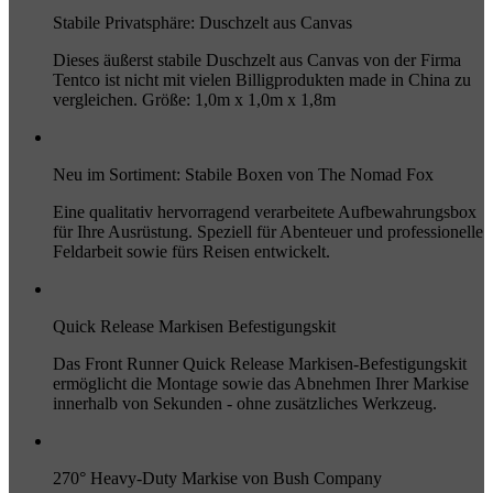
Stabile Privatsphäre: Duschzelt aus Canvas
Dieses äußerst stabile Duschzelt aus Canvas von der Firma
Tentco ist nicht mit vielen Billigprodukten made in China zu
vergleichen. Größe: 1,0m x 1,0m x 1,8m
Neu im Sortiment: Stabile Boxen von The Nomad Fox
Eine qualitativ hervorragend verarbeitete Aufbewahrungsbox
für Ihre Ausrüstung. Speziell für Abenteuer und professionelle
Feldarbeit sowie fürs Reisen entwickelt.
Quick Release Markisen Befestigungskit
Das Front Runner Quick Release Markisen-Befestigungskit
ermöglicht die Montage sowie das Abnehmen Ihrer Markise
innerhalb von Sekunden - ohne zusätzliches Werkzeug.
270° Heavy-Duty Markise von Bush Company