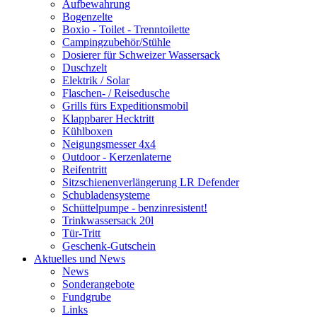
Aufbewahrung
Bogenzelte
Boxio - Toilet - Trenntoilette
Campingzubehör/Stühle
Dosierer für Schweizer Wassersack
Duschzelt
Elektrik / Solar
Flaschen- / Reisedusche
Grills fürs Expeditionsmobil
Klappbarer Hecktritt
Kühlboxen
Neigungsmesser 4x4
Outdoor - Kerzenlaterne
Reifentritt
Sitzschienenverlängerung LR Defender
Schubladensysteme
Schüttelpumpe - benzinresistent!
Trinkwassersack 20l
Tür-Tritt
Geschenk-Gutschein
Aktuelles und News
News
Sonderangebote
Fundgrube
Links