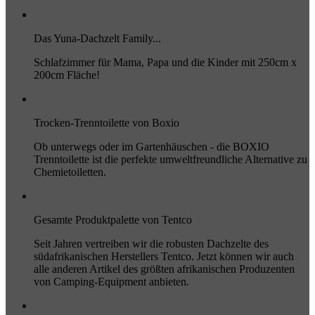
Das Yuna-Dachzelt Family...
Schlafzimmer für Mama, Papa und die Kinder mit 250cm x
200cm Fläche!
Trocken-Trenntoilette von Boxio
Ob unterwegs oder im Gartenhäuschen - die BOXIO
Trenntoilette ist die perfekte umweltfreundliche Alternative zu
Chemietoiletten.
Gesamte Produktpalette von Tentco
Seit Jahren vertreiben wir die robusten Dachzelte des
südafrikanischen Herstellers Tentco. Jetzt können wir auch
alle anderen Artikel des größten afrikanischen Produzenten
von Camping-Equipment anbieten.