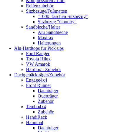
Kompressoren / Luft
Reifenzubehör
Sitzbezüge/Fußmatten
"1000-Taschen-Sitzbezug"
Sitzbezug "Country"
Sandbleche/Halter
Alu-Sandbleche
Maxtrax
Halterungen
Alu-Hardtops für Pick-ups
Ford Ranger
Toyota Hilux
VW Amarok
Hardtop - Zubehör
Dachgepäckträger/Zubehör
Engage4x4
Front Runner
Dachträger
Querträger
Zubehör
Tembo4x4
Zubehör
HandiRack
Hannibal
Dachträger