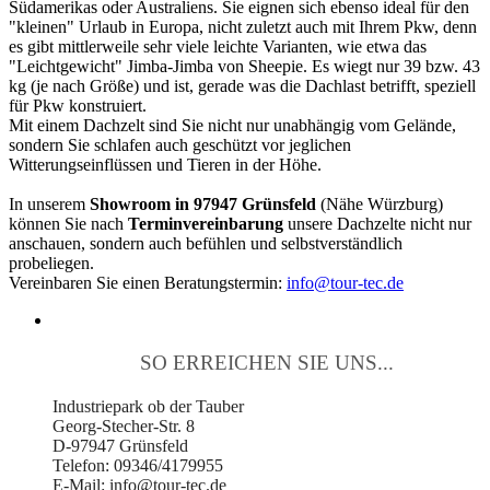
Südamerikas oder Australiens. Sie eignen sich ebenso ideal für den
"kleinen" Urlaub in Europa, nicht zuletzt auch mit Ihrem Pkw, denn
es gibt mittlerweile sehr viele leichte Varianten, wie etwa das
"Leichtgewicht" Jimba-Jimba von Sheepie. Es wiegt nur 39 bzw. 43
kg (je nach Größe) und ist, gerade was die Dachlast betrifft, speziell
für Pkw konstruiert.
Mit einem Dachzelt sind Sie nicht nur unabhängig vom Gelände,
sondern Sie schlafen auch geschützt vor jeglichen
Witterungseinflüssen und Tieren in der Höhe.
In unserem
Showroom in 97947 Grünsfeld
(Nähe Würzburg)
können Sie nach
Terminvereinbarung
unsere Dachzelte nicht nur
anschauen, sondern auch befühlen und selbstverständlich
probeliegen.
Vereinbaren Sie einen Beratungstermin:
info@tour-tec.de
SO ERREICHEN SIE UNS...
Industriepark ob der Tauber
Georg-Stecher-Str. 8
D-97947 Grünsfeld
Telefon: 09346/4179955
E-Mail: info@tour-tec.de