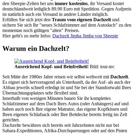
den Sheepie-Zelten bei uns
immer kostenlos
, ihr Versand kostet
deutschlandweit lediglich 89.90 Euro mit Spedition. Gegen Aufpreis
ist natürlich auch ein Versand in andere Länder möglich.
Erfüllen Sie sich jetzt den
Traum vom eigenen Dachzelt
und
sichern Sie sich Ihr "neues Schlafzimmer auf dem Autodach" zu den
momentan noch gültigen "alten" Preisen.
Hier geht's zu mehr Infos:
Dachzelt Jimba Jimba von Sheepie
Warum ein Dachzelt?
Ausreichend Kopf- und Beinfreiheit!
Bild: tour-tec
Seit Mitte der 1980er Jahre reisen wir selbst weltweit mit
Dachzelt
.
Es eignet sich hervorragend als Unterkunft, da der Auf- als auch der
Abbau jeweils schnell erledigt ist und Sie bei der Standortwahl Ihres
Übernachtungsplatzes sehr flexibel sind.
Innerhalb von wenigen Minuten bauen Sie ihr komplettes
Schlafzimmer auf dem Dach Ihres Autos (oder Anhängers) auf und
haben auch noch Ihre eigene Matratze, das eigene Kopfkissen und
Ihren eigenen Schlafsack oder Ihre Bettdecke bereits fertig im Zelt
gerichtet.
Dachzelte bewähren sich bereits seit Jahrzehnten nicht nur bei
Sahara-Expeditionen, Afrika-Durchquerungen oder auf den Pisten