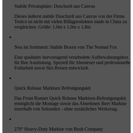
Stabile Privatsphäre: Duschzelt aus Canvas
Dieses äußerst stabile Duschzelt aus Canvas von der Firma
Tentco ist nicht mit vielen Billigprodukten made in China zu
vergleichen. Größe: 1,0m x 1,0m x 1,8m
Neu im Sortiment: Stabile Boxen von The Nomad Fox
Eine qualitativ hervorragend verarbeitete Aufbewahrungsbox
für Ihre Ausrüstung. Speziell für Abenteuer und professionelle
Feldarbeit sowie fürs Reisen entwickelt.
Quick Release Markisen Befestigungskit
Das Front Runner Quick Release Markisen-Befestigungskit
ermöglicht die Montage sowie das Abnehmen Ihrer Markise
innerhalb von Sekunden - ohne zusätzliches Werkzeug.
270° Heavy-Duty Markise von Bush Company