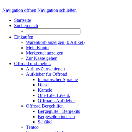
Navigation öffnen
Navigation schließen
Startseite
Suchen nach
Einkaufen
Warenkorb anzeigen (
0
Artikel)
Mein Konto
Merkzettel anzeigen
Zur Kasse gehen
Offroad und mehr...
Airline-Zurrschienen
Aufkleber für Offroad
In arabischer Sprache
Diesel
Kamele
One Life. Live it.
Offroad - Aufkleber
Offroad Bergehilfen
Bergegurte - Bergekits
Bergeseile kinetisch
Schäkel
Tentco