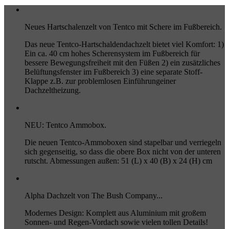
Neues Hartschalenzelt von Tentco mit Schere im Fußbereich.
Das neue Tentco-Hartschaldendachzelt bietet viel Komfort: 1)
Ein ca. 40 cm hohes Scherensystem im Fußbereich für
bessere Bewegungsfreiheit mit den Füßen 2) ein zusätzliches
Belüftungsfenster im Fußbereich 3) eine separate Stoff-
Klappe z.B. zur problemlosen Einführungeiner
Dachzeltheizung.
NEU: Tentco Ammobox.
Die neuen Tentco-Ammoboxen sind stapelbar und verriegeln
sich gegenseitig, so dass die obere Box nicht von der unteren
rutscht. Abmessungen außen: 51 (L) x 40 (B) x 24 (H) cm
Alpha Dachzelt von The Bush Company...
Modernes Design: Komplett aus Aluminium mit großem
Sonnen- und Regen-Vordach sowie vielen tollen Details!