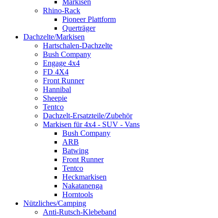
Markisen
Rhino-Rack
Pioneer Plattform
Querträger
Dachzelte/Markisen
Hartschalen-Dachzelte
Bush Company
Engage 4x4
FD 4X4
Front Runner
Hannibal
Sheepie
Tentco
Dachzelt-Ersatzteile/Zubehör
Markisen für 4x4 - SUV - Vans
Bush Company
ARB
Batwing
Front Runner
Tentco
Heckmarkisen
Nakatanenga
Horntools
Nützliches/Camping
Anti-Rutsch-Klebeband