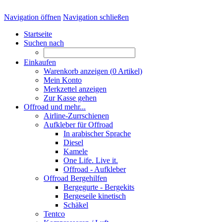
Navigation öffnen
Navigation schließen
Startseite
Suchen nach
Einkaufen
Warenkorb anzeigen (
0
Artikel)
Mein Konto
Merkzettel anzeigen
Zur Kasse gehen
Offroad und mehr...
Airline-Zurrschienen
Aufkleber für Offroad
In arabischer Sprache
Diesel
Kamele
One Life. Live it.
Offroad - Aufkleber
Offroad Bergehilfen
Bergegurte - Bergekits
Bergeseile kinetisch
Schäkel
Tentco