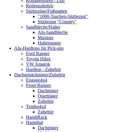
Kompressoren / Luft
Reifenzubehör
Sitzbezüge/Fußmatten
"1000-Taschen-Sitzbezug"
Sitzbezug "Country"
Sandbleche/Halter
Alu-Sandbleche
Maxtrax
Halterungen
Alu-Hardtops für Pick-ups
Ford Ranger
Toyota Hilux
VW Amarok
Hardtop - Zubehör
Dachgepäckträger/Zubehör
Engage4x4
Front Runner
Dachträger
Querträger
Zubehör
Tembo4x4
Zubehör
HandiRack
Hannibal
Dachträger