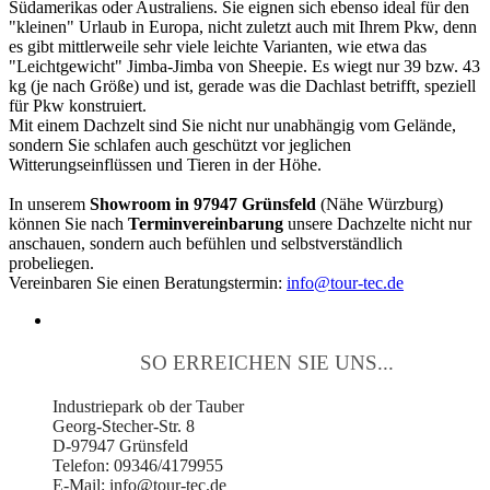
Südamerikas oder Australiens. Sie eignen sich ebenso ideal für den
"kleinen" Urlaub in Europa, nicht zuletzt auch mit Ihrem Pkw, denn
es gibt mittlerweile sehr viele leichte Varianten, wie etwa das
"Leichtgewicht" Jimba-Jimba von Sheepie. Es wiegt nur 39 bzw. 43
kg (je nach Größe) und ist, gerade was die Dachlast betrifft, speziell
für Pkw konstruiert.
Mit einem Dachzelt sind Sie nicht nur unabhängig vom Gelände,
sondern Sie schlafen auch geschützt vor jeglichen
Witterungseinflüssen und Tieren in der Höhe.
In unserem
Showroom in 97947 Grünsfeld
(Nähe Würzburg)
können Sie nach
Terminvereinbarung
unsere Dachzelte nicht nur
anschauen, sondern auch befühlen und selbstverständlich
probeliegen.
Vereinbaren Sie einen Beratungstermin:
info@tour-tec.de
SO ERREICHEN SIE UNS...
Industriepark ob der Tauber
Georg-Stecher-Str. 8
D-97947 Grünsfeld
Telefon: 09346/4179955
E-Mail: info@tour-tec.de