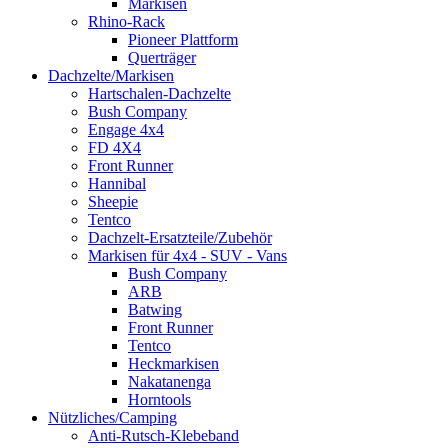
Markisen
Rhino-Rack
Pioneer Plattform
Querträger
Dachzelte/Markisen
Hartschalen-Dachzelte
Bush Company
Engage 4x4
FD 4X4
Front Runner
Hannibal
Sheepie
Tentco
Dachzelt-Ersatzteile/Zubehör
Markisen für 4x4 - SUV - Vans
Bush Company
ARB
Batwing
Front Runner
Tentco
Heckmarkisen
Nakatanenga
Horntools
Nützliches/Camping
Anti-Rutsch-Klebeband