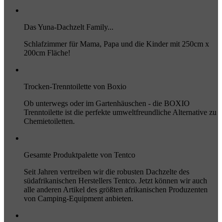
Das Yuna-Dachzelt Family...
Schlafzimmer für Mama, Papa und die Kinder mit 250cm x
200cm Fläche!
Trocken-Trenntoilette von Boxio
Ob unterwegs oder im Gartenhäuschen - die BOXIO
Trenntoilette ist die perfekte umweltfreundliche Alternative zu
Chemietoiletten.
Gesamte Produktpalette von Tentco
Seit Jahren vertreiben wir die robusten Dachzelte des
südafrikanischen Herstellers Tentco. Jetzt können wir auch
alle anderen Artikel des größten afrikanischen Produzenten
von Camping-Equipment anbieten.