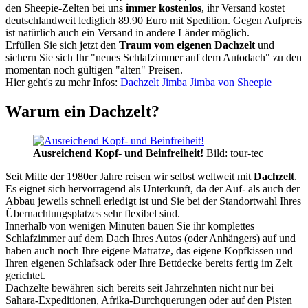
den Sheepie-Zelten bei uns
immer kostenlos
, ihr Versand kostet
deutschlandweit lediglich 89.90 Euro mit Spedition. Gegen Aufpreis
ist natürlich auch ein Versand in andere Länder möglich.
Erfüllen Sie sich jetzt den
Traum vom eigenen Dachzelt
und
sichern Sie sich Ihr "neues Schlafzimmer auf dem Autodach" zu den
momentan noch gültigen "alten" Preisen.
Hier geht's zu mehr Infos:
Dachzelt Jimba Jimba von Sheepie
Warum ein Dachzelt?
Ausreichend Kopf- und Beinfreiheit!
Bild: tour-tec
Seit Mitte der 1980er Jahre reisen wir selbst weltweit mit
Dachzelt
.
Es eignet sich hervorragend als Unterkunft, da der Auf- als auch der
Abbau jeweils schnell erledigt ist und Sie bei der Standortwahl Ihres
Übernachtungsplatzes sehr flexibel sind.
Innerhalb von wenigen Minuten bauen Sie ihr komplettes
Schlafzimmer auf dem Dach Ihres Autos (oder Anhängers) auf und
haben auch noch Ihre eigene Matratze, das eigene Kopfkissen und
Ihren eigenen Schlafsack oder Ihre Bettdecke bereits fertig im Zelt
gerichtet.
Dachzelte bewähren sich bereits seit Jahrzehnten nicht nur bei
Sahara-Expeditionen, Afrika-Durchquerungen oder auf den Pisten