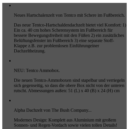
Neues Hartschalenzelt von Tentco mit Schere im Fußbereich.
Das neue Tentco-Hartschaldendachzelt bietet viel Komfort: 1)
Ein ca. 40 cm hohes Scherensystem im Fußbereich für
bessere Bewegungsfreiheit mit den Füßen 2) ein zusätzliches
Belüftungsfenster im Fußbereich 3) eine separate Stoff-
Klappe z.B. zur problemlosen Einführungeiner
Dachzeltheizung.
NEU: Tentco Ammobox.
Die neuen Tentco-Ammoboxen sind stapelbar und verriegeln
sich gegenseitig, so dass die obere Box nicht von der unteren
rutscht. Abmessungen außen: 51 (L) x 40 (B) x 24 (H) cm
Alpha Dachzelt von The Bush Company...
Modernes Design: Komplett aus Aluminium mit großem
Sonnen- und Regen-Vordach sowie vielen tollen Details!