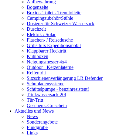
Aufbewahrung
Bogenzelte
Boxio - Toilet - Trenntoilette
Campingzubehör/Stühle
Dosierer für Schweizer Wassersack
Duschzelt
Elektrik / Solar
Flaschen- / Reisedusche
Grills fürs Expeditionsmobil
Klappbarer Hecktritt
Kühlboxen
Neigungsmesser 4x4
Outdoor - Kerzenlaterne
Reifentritt
Sitzschienenverlängerung LR Defender
Schubladensysteme
Schüttelpumpe - benzinresistent!
Trinkwassersack 20l
Tür-Tritt
Geschenk-Gutschein
Aktuelles und News
News
Sonderangebote
Fundgrube
Links