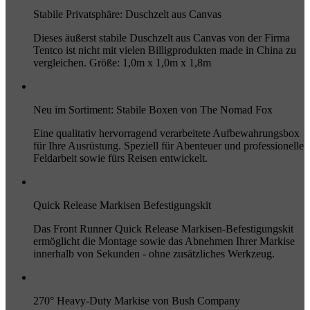
Stabile Privatsphäre: Duschzelt aus Canvas
Dieses äußerst stabile Duschzelt aus Canvas von der Firma
Tentco ist nicht mit vielen Billigprodukten made in China zu
vergleichen. Größe: 1,0m x 1,0m x 1,8m
Neu im Sortiment: Stabile Boxen von The Nomad Fox
Eine qualitativ hervorragend verarbeitete Aufbewahrungsbox
für Ihre Ausrüstung. Speziell für Abenteuer und professionelle
Feldarbeit sowie fürs Reisen entwickelt.
Quick Release Markisen Befestigungskit
Das Front Runner Quick Release Markisen-Befestigungskit
ermöglicht die Montage sowie das Abnehmen Ihrer Markise
innerhalb von Sekunden - ohne zusätzliches Werkzeug.
270° Heavy-Duty Markise von Bush Company