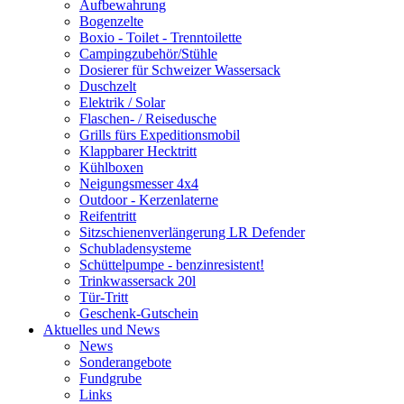
Aufbewahrung
Bogenzelte
Boxio - Toilet - Trenntoilette
Campingzubehör/Stühle
Dosierer für Schweizer Wassersack
Duschzelt
Elektrik / Solar
Flaschen- / Reisedusche
Grills fürs Expeditionsmobil
Klappbarer Hecktritt
Kühlboxen
Neigungsmesser 4x4
Outdoor - Kerzenlaterne
Reifentritt
Sitzschienenverlängerung LR Defender
Schubladensysteme
Schüttelpumpe - benzinresistent!
Trinkwassersack 20l
Tür-Tritt
Geschenk-Gutschein
Aktuelles und News
News
Sonderangebote
Fundgrube
Links