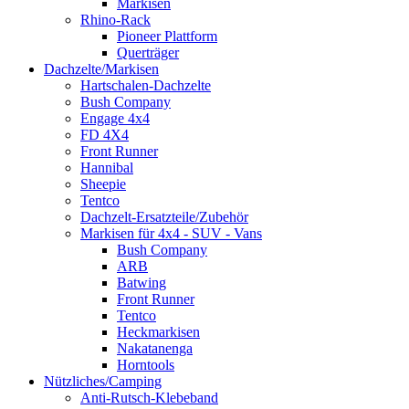
Markisen
Rhino-Rack
Pioneer Plattform
Querträger
Dachzelte/Markisen
Hartschalen-Dachzelte
Bush Company
Engage 4x4
FD 4X4
Front Runner
Hannibal
Sheepie
Tentco
Dachzelt-Ersatzteile/Zubehör
Markisen für 4x4 - SUV - Vans
Bush Company
ARB
Batwing
Front Runner
Tentco
Heckmarkisen
Nakatanenga
Horntools
Nützliches/Camping
Anti-Rutsch-Klebeband