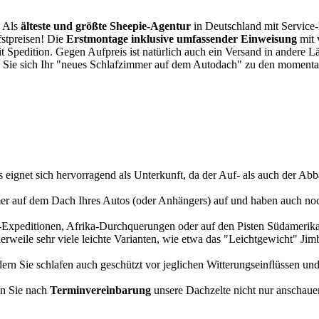
. Als
älteste und größte Sheepie-Agentur
in Deutschland mit Service-P
fstpreisen! Die
Erstmontage inklusive umfassender Einweisung
mit 
it Spedition. Gegen Aufpreis ist natürlich auch ein Versand in andere 
 Sie sich Ihr "neues Schlafzimmer auf dem Autodach" zu den momentan
s eignet sich hervorragend als Unterkunft, da der Auf- als auch der Abba
r auf dem Dach Ihres Autos (oder Anhängers) auf und haben auch noch
a-Expeditionen, Afrika-Durchquerungen oder auf den Pisten Südamerikas
tlerweile sehr viele leichte Varianten, wie etwa das "Leichtgewicht" J
rn Sie schlafen auch geschützt vor jeglichen Witterungseinflüssen und
n Sie nach
Terminvereinbarung
unsere Dachzelte nicht nur anschauen