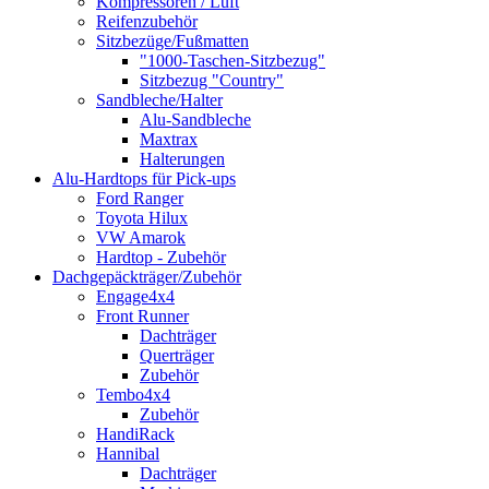
Kompressoren / Luft
Reifenzubehör
Sitzbezüge/Fußmatten
"1000-Taschen-Sitzbezug"
Sitzbezug "Country"
Sandbleche/Halter
Alu-Sandbleche
Maxtrax
Halterungen
Alu-Hardtops für Pick-ups
Ford Ranger
Toyota Hilux
VW Amarok
Hardtop - Zubehör
Dachgepäckträger/Zubehör
Engage4x4
Front Runner
Dachträger
Querträger
Zubehör
Tembo4x4
Zubehör
HandiRack
Hannibal
Dachträger