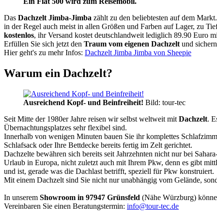
Ein Fiat 500 wird zum Reisemobil.
Das
Dachzelt
Jimba-Jimba
zählt zu den beliebtesten auf dem Markt
in der Regel auch meist in allen Größen und Farben auf Lager, zu Tie
kostenlos
, ihr Versand kostet deutschlandweit lediglich 89.90 Euro m
Erfüllen Sie sich jetzt den
Traum vom eigenen Dachzelt
und sichern
Hier geht's zu mehr Infos:
Dachzelt Jimba Jimba von Sheepie
Warum ein Dachzelt?
Ausreichend Kopf- und Beinfreiheit!
Bild: tour-tec
Seit Mitte der 1980er Jahre reisen wir selbst weltweit mit
Dachzelt
. E
Übernachtungsplatzes sehr flexibel sind.
Innerhalb von wenigen Minuten bauen Sie ihr komplettes Schlafzimme
Schlafsack oder Ihre Bettdecke bereits fertig im Zelt gerichtet.
Dachzelte bewähren sich bereits seit Jahrzehnten nicht nur bei Sahar
Urlaub in Europa, nicht zuletzt auch mit Ihrem Pkw, denn es gibt mit
und ist, gerade was die Dachlast betrifft, speziell für Pkw konstruiert.
Mit einem Dachzelt sind Sie nicht nur unabhängig vom Gelände, sonde
In unserem
Showroom in 97947 Grünsfeld
(Nähe Würzburg) könne
Vereinbaren Sie einen Beratungstermin:
info@tour-tec.de