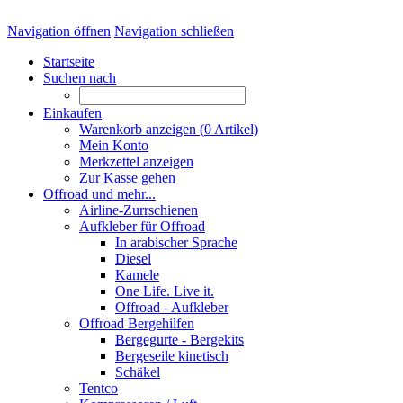
Navigation öffnen
Navigation schließen
Startseite
Suchen nach
Einkaufen
Warenkorb anzeigen (
0
Artikel)
Mein Konto
Merkzettel anzeigen
Zur Kasse gehen
Offroad und mehr...
Airline-Zurrschienen
Aufkleber für Offroad
In arabischer Sprache
Diesel
Kamele
One Life. Live it.
Offroad - Aufkleber
Offroad Bergehilfen
Bergegurte - Bergekits
Bergeseile kinetisch
Schäkel
Tentco