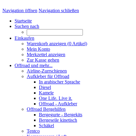
Navigation öffnen
Navigation schließen
Startseite
Suchen nach
Einkaufen
Warenkorb anzeigen (
0
Artikel)
Mein Konto
Merkzettel anzeigen
Zur Kasse gehen
Offroad und mehr...
Airline-Zurrschienen
Aufkleber für Offroad
In arabischer Sprache
Diesel
Kamele
One Life. Live it.
Offroad - Aufkleber
Offroad Bergehilfen
Bergegurte - Bergekits
Bergeseile kinetisch
Schäkel
Tentco