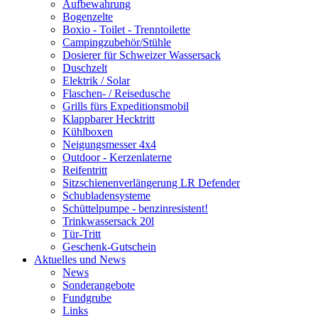
Aufbewahrung
Bogenzelte
Boxio - Toilet - Trenntoilette
Campingzubehör/Stühle
Dosierer für Schweizer Wassersack
Duschzelt
Elektrik / Solar
Flaschen- / Reisedusche
Grills fürs Expeditionsmobil
Klappbarer Hecktritt
Kühlboxen
Neigungsmesser 4x4
Outdoor - Kerzenlaterne
Reifentritt
Sitzschienenverlängerung LR Defender
Schubladensysteme
Schüttelpumpe - benzinresistent!
Trinkwassersack 20l
Tür-Tritt
Geschenk-Gutschein
Aktuelles und News
News
Sonderangebote
Fundgrube
Links