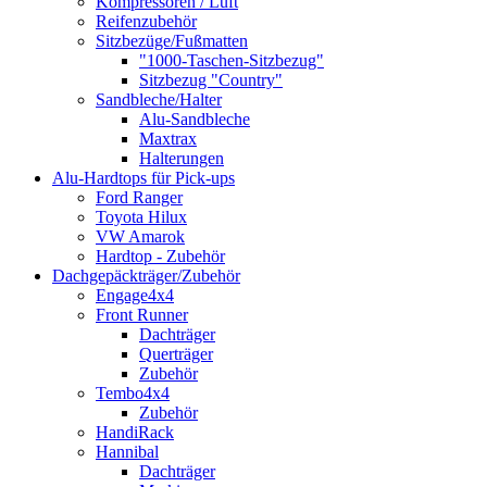
Kompressoren / Luft
Reifenzubehör
Sitzbezüge/Fußmatten
"1000-Taschen-Sitzbezug"
Sitzbezug "Country"
Sandbleche/Halter
Alu-Sandbleche
Maxtrax
Halterungen
Alu-Hardtops für Pick-ups
Ford Ranger
Toyota Hilux
VW Amarok
Hardtop - Zubehör
Dachgepäckträger/Zubehör
Engage4x4
Front Runner
Dachträger
Querträger
Zubehör
Tembo4x4
Zubehör
HandiRack
Hannibal
Dachträger