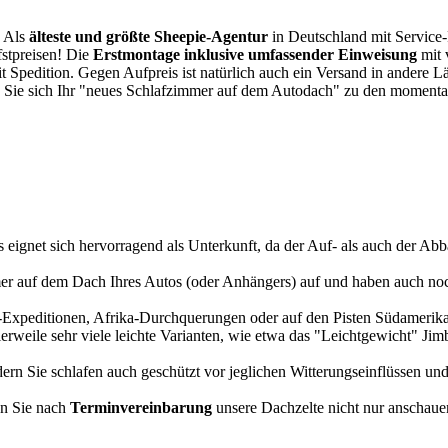
. Als
älteste und größte Sheepie-Agentur
in Deutschland mit Service-P
fstpreisen! Die
Erstmontage inklusive umfassender Einweisung
mit 
it Spedition. Gegen Aufpreis ist natürlich auch ein Versand in andere 
 Sie sich Ihr "neues Schlafzimmer auf dem Autodach" zu den momentan
s eignet sich hervorragend als Unterkunft, da der Auf- als auch der Abba
r auf dem Dach Ihres Autos (oder Anhängers) auf und haben auch noch
a-Expeditionen, Afrika-Durchquerungen oder auf den Pisten Südamerikas
tlerweile sehr viele leichte Varianten, wie etwa das "Leichtgewicht" J
rn Sie schlafen auch geschützt vor jeglichen Witterungseinflüssen und
n Sie nach
Terminvereinbarung
unsere Dachzelte nicht nur anschauen