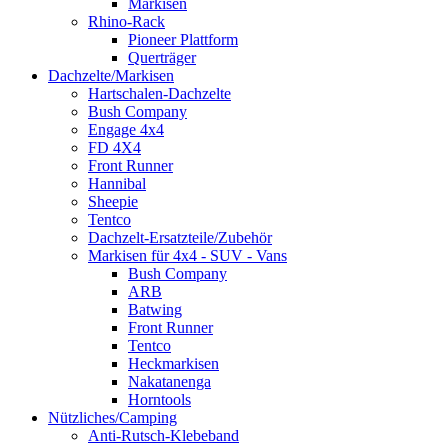
Markisen
Rhino-Rack
Pioneer Plattform
Querträger
Dachzelte/Markisen
Hartschalen-Dachzelte
Bush Company
Engage 4x4
FD 4X4
Front Runner
Hannibal
Sheepie
Tentco
Dachzelt-Ersatzteile/Zubehör
Markisen für 4x4 - SUV - Vans
Bush Company
ARB
Batwing
Front Runner
Tentco
Heckmarkisen
Nakatanenga
Horntools
Nützliches/Camping
Anti-Rutsch-Klebeband