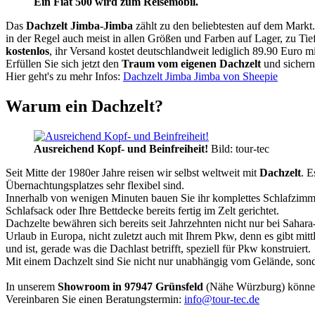
Ein Fiat 500 wird zum Reisemobil.
Das
Dachzelt
Jimba-Jimba
zählt zu den beliebtesten auf dem Markt
in der Regel auch meist in allen Größen und Farben auf Lager, zu Tie
kostenlos
, ihr Versand kostet deutschlandweit lediglich 89.90 Euro m
Erfüllen Sie sich jetzt den
Traum vom eigenen Dachzelt
und sichern
Hier geht's zu mehr Infos:
Dachzelt Jimba Jimba von Sheepie
Warum ein Dachzelt?
Ausreichend Kopf- und Beinfreiheit!
Bild: tour-tec
Seit Mitte der 1980er Jahre reisen wir selbst weltweit mit
Dachzelt
. E
Übernachtungsplatzes sehr flexibel sind.
Innerhalb von wenigen Minuten bauen Sie ihr komplettes Schlafzimme
Schlafsack oder Ihre Bettdecke bereits fertig im Zelt gerichtet.
Dachzelte bewähren sich bereits seit Jahrzehnten nicht nur bei Sahar
Urlaub in Europa, nicht zuletzt auch mit Ihrem Pkw, denn es gibt mit
und ist, gerade was die Dachlast betrifft, speziell für Pkw konstruiert.
Mit einem Dachzelt sind Sie nicht nur unabhängig vom Gelände, sonde
In unserem
Showroom in 97947 Grünsfeld
(Nähe Würzburg) könne
Vereinbaren Sie einen Beratungstermin:
info@tour-tec.de